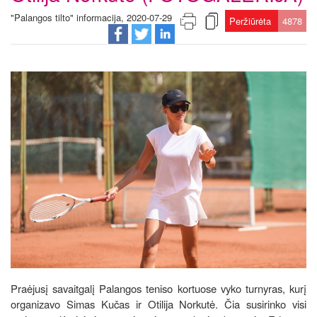
"Palangos tilto" informacija, 2020-07-29
Peržiūrėta
4878
Praėjusį savaitgalį Palangos teniso kortuose vyko turnyras, kurį
organizavo Simas Kučas ir Otilija Norkutė. Čia susirinko visi