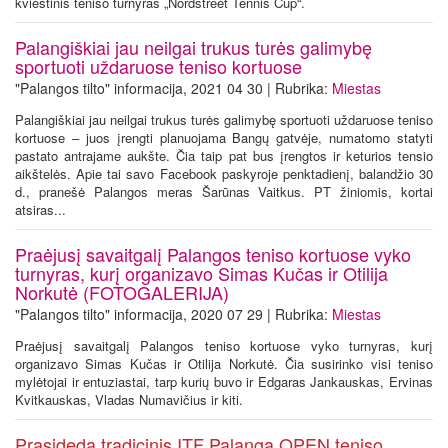
kviestinis teniso turnyras „Nordstreet Tennis Cup“.
Palangiškiai jau neilgai trukus turės galimybę
sportuoti uždaruose teniso kortuose
"Palangos tilto" informacija, 2021 04 30 | Rubrika:
Miestas
Palangiškiai jau neilgai trukus turės galimybę sportuoti uždaruose teniso
kortuose – juos įrengti planuojama Bangų gatvėje, numatomo statyti
pastato antrajame aukšte. Čia taip pat bus įrengtos ir keturios tensio
aikštelės. Apie tai savo Facebook paskyroje penktadienį, balandžio 30
d., pranešė Palangos meras Šarūnas Vaitkus. PT žiniomis, kortai
atsiras...
Praėjusį savaitgalį Palangos teniso kortuose vyko
turnyras, kurį organizavo Simas Kučas ir Otilija
Norkutė (FOTOGALERIJA)
"Palangos tilto" informacija, 2020 07 29 | Rubrika:
Miestas
Praėjusį savaitgalį Palangos teniso kortuose vyko turnyras, kurį
organizavo Simas Kučas ir Otilija Norkutė. Čia susirinko visi teniso
mylėtojai ir entuziastai, tarp kurių buvo ir Edgaras Jankauskas, Ervinas
Kvitkauskas, Vladas Numavičius ir kiti.
Prasideda tradicinis ITF Palanga OPEN teniso