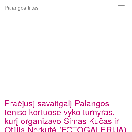
Palangos tiltas
Toggl
naviga
Praėjusį savaitgalį Palangos
teniso kortuose vyko turnyras,
kurį organizavo Simas Kučas ir
Otilija Norkutė (FOTOGALERIJA)