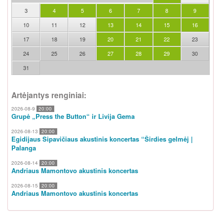
3
4
5
6
7
8
9
10
11
12
13
14
15
16
17
18
19
20
21
22
23
24
25
26
27
28
29
30
31
Artėjantys renginiai:
2026-08-9
20:00
Grupė „Press the Button“ ir Livija Gema
2026-08-13
20:00
Egidijaus Sipavičiaus akustinis koncertas “Širdies gelmėj |
Palanga
2026-08-14
20:00
Andriaus Mamontovo akustinis koncertas
2026-08-15
20:00
Andriaus Mamontovo akustinis koncertas