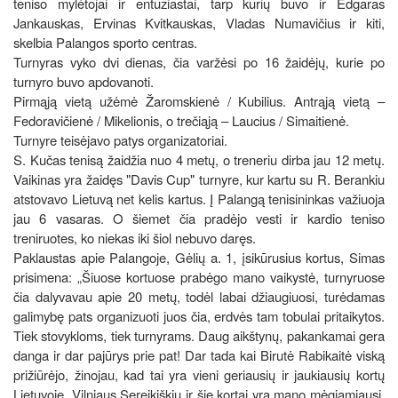
teniso mylėtojai ir entuziastai, tarp kurių buvo ir Edgaras
Jankauskas, Ervinas Kvitkauskas, Vladas Numavičius ir kiti,
skelbia Palangos sporto centras.
Turnyras vyko dvi dienas, čia varžėsi po 16 žaidėjų, kurie po
turnyro buvo apdovanoti.
Pirmąją vietą užėmė Žaromskienė / Kubilius. Antrąją vietą –
Fedoravičienė / Mikelionis, o trečiąją – Laucius / Simaitienė.
Turnyre teisėjavo patys organizatoriai.
S. Kučas tenisą žaidžia nuo 4 metų, o treneriu dirba jau 12 metų.
Vaikinas yra žaidęs "Davis Cup" turnyre, kur kartu su R. Berankiu
atstovavo Lietuvą net kelis kartus. Į Palangą tenisininkas važiuoja
jau 6 vasaras. O šiemet čia pradėjo vesti ir kardio teniso
treniruotes, ko niekas iki šiol nebuvo daręs.
Paklaustas apie Palangoje, Gėlių a. 1, įsikūrusius kortus, Simas
prisimena: „Šiuose kortuose prabėgo mano vaikystė, turnyruose
čia dalyvavau apie 20 metų, todėl labai džiaugiuosi, turėdamas
galimybę pats organizuoti juos čia, erdvės tam tobulai pritaikytos.
Tiek stovykloms, tiek turnyrams. Daug aikštynų, pakankamai gera
danga ir dar pajūrys prie pat! Dar tada kai Birutė Rabikaitė viską
prižiūrėjo, žinojau, kad tai yra vieni geriausių ir jaukiausių kortų
Lietuvoje. Vilniaus Sereikiškių ir šie kortai yra mano mėgiamiausi,