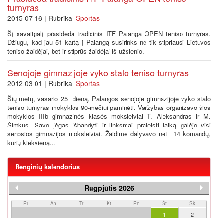
turnyras
2015 07 16 | Rubrika:
Sportas
Šį savaitgalį prasideda tradicinis ITF Palanga OPEN teniso turnyras.
Džiugu, kad jau 51 kartą į Palangą susirinks ne tik stipriausi Lietuvos
teniso žaidėjai, bet ir stiprūs žaidėjai iš užsienio.
Senojoje gimnazijoje vyko stalo teniso turnyras
2012 03 01 | Rubrika:
Sportas
Šių metų, vasario 25 dieną, Palangos senojoje gimnazijoje vyko stalo
teniso turnyras mokyklos 90-mečiui paminėti. Varžybas organizavo šios
mokyklos IIIb gimnazinės klasės moksleiviai T. Aleksandras ir M.
Šimkus. Savo jėgas išbandyti ir linksmai praleisti laiką galėjo visi
senosios gimnazijos moksleiviai. Žaidime dalyvavo net 14 komandų,
kurių kiekvieną...
Renginių kalendorius
Rugpjūtis 2026
Pi
An
Tr
Kt
Pn
Št
Sk
1
2