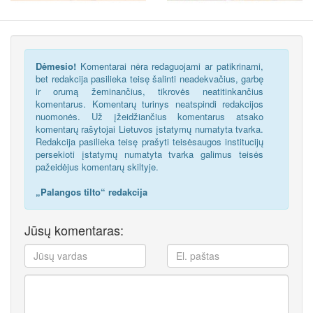
Dėmesio!
Komentarai nėra redaguojami ar patikrinami,
bet redakcija pasilieka teisę šalinti neadekvačius, garbę
ir orumą žeminančius, tikrovės neatitinkančius
komentarus. Komentarų turinys neatspindi redakcijos
nuomonės. Už įžeidžiančius komentarus atsako
komentarų rašytojai Lietuvos įstatymų numatyta tvarka.
Redakcija pasilieka teisę prašyti teisėsaugos institucijų
persekioti įstatymų numatyta tvarka galimus teisės
pažeidėjus komentarų skiltyje.
„Palangos tilto“ redakcija
Jūsų komentaras: