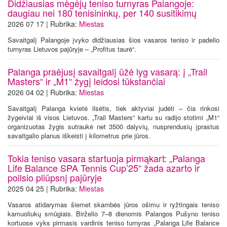
Didžiausias mėgėjų teniso turnyras Palangoje:
daugiau nei 180 tenisininkų, per 140 susitikimų
2026 07 17 | Rubrika:
Miestas
Savaitgalį Palangoje įvyko didžiausias šios vasaros teniso ir padelio
turnyras Lietuvos pajūryje – „Profitus taurė“.
Palanga praėjusį savaitgalį ūžė lyg vasarą: į „Trail
Masters“ ir „M1“ žygį leidosi tūkstančiai
2026 04 02 | Rubrika:
Miestas
Savaitgalį Palanga kvietė ilsėtis, tiek aktyviai judėti – čia rinkosi
žygeiviai iš visos Lietuvos. „Trail Masters“ kartu su radijo stotimi „M1“
organizuotas žygis sutraukė net 3500 dalyvių, nusprendusių įprastus
savaitgalio planus iškeisti į kilometrus prie jūros.
Tokia teniso vasara startuoja pirmąkart: „Palanga
Life Balance SPA Tennis Cup’25“ žada azarto ir
poilsio pliūpsnį pajūryje
2025 04 25 | Rubrika:
Miestas
Vasaros atidarymas šiemet skambės jūros ošimu ir ryžtingais teniso
kamuoliukų smūgiais. Birželio 7–8 dienomis Palangos Pušyno teniso
kortuose vyks pirmasis vardinis teniso turnyras „Palanga Life Balance