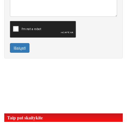
Išsiųsti
Taip pat skaitykite