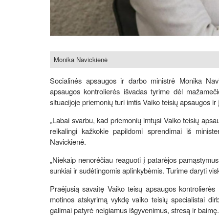
Monika Navickienė
Socialinės apsaugos ir darbo ministrė Monika Navi
apsaugos kontrolierės išvadas tyrime dėl mažamečio 
situacijoje priemonių turi imtis Vaiko teisių apsaugos ir
„Labai svarbu, kad priemonių imtųsi Vaiko teisių apsaug
reikalingi kažkokie papildomi sprendimai iš ministe
Navickienė.
„Niekaip nenorėčiau reaguoti į patarėjos pamąstymus
sunkiai ir sudėtingomis aplinkybėmis. Turime daryti visk
Praėjusią savaitę Vaiko teisų apsaugos kontrolierės
motinos atskyrimą vykdę vaiko teisių specialistai dir
galimai patyrė neigiamus išgyvenimus, stresą ir baimę