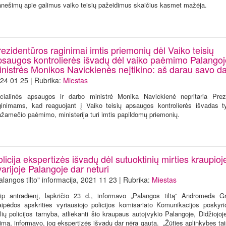
anešimų apie galimus vaiko teisių pažeidimus skaičius kasmet mažėja.
ezidentūros raginimai imtis priemonių dėl Vaiko teisių
psaugos kontrolierės išvadų dėl vaiko paėmimo Palangoj
inistrės Monikos Navickienės neįtikino: aš darau savo d
24 01 25 | Rubrika:
Miestas
cialinės apsaugos ir darbo ministrė Monika Navickienė nepritaria Prez
ginimams, kad reaguojant į Vaiko teisių apsaugos kontrolierės išvadas t
žamečio paėmimo, ministerija turi imtis papildomų priemonių.
licija ekspertizės išvadų dėl sutuoktinių mirties kraupioj
arijoje Palangoje dar neturi
alangos tilto" informacija, 2021 11 23 | Rubrika:
Miestas
ip antradienį, lapkričio 23 d., informavo „Palangos tiltą“ Andromeda Gr
aipėdos apskrities vyriausiojo policijos komisariato Komunikacijos poskyri
lių policijos tarnyba, atliekanti šio kraupaus autoįvykio Palangoje, Didžiojoj
rimą, informavo, jog ekspertizės išvadų dar nėra gauta. „Žūties aplinkybes ta