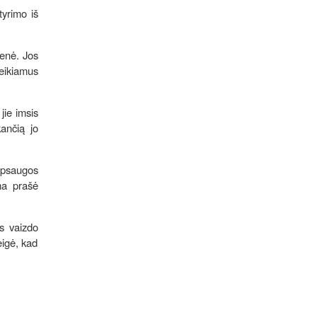
tyrimo iš
ienė. Jos
reikiamus
jie imsis
kančią jo
apsaugos
ma prašė
ęs vaizdo
eigė, kad