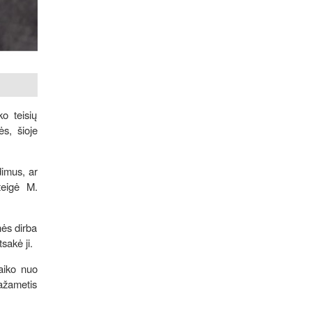
o teisių
s, šioje
dimus, ar
teigė M.
ės dirba
tsakė ji.
vaiko nuo
mažametis