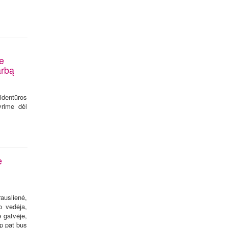
e
arbą
identūros
yrime dėl
e
auslienė,
o vedėja,
e gatvėje,
ip pat bus