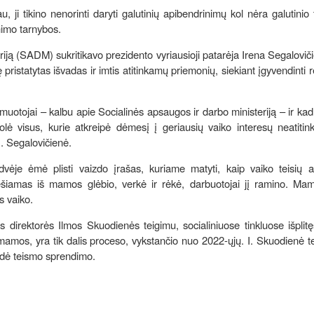
au, ji tikino nenorinti daryti galutinių apibendrinimų kol nėra galutinio 
inimo tarnybos.
iją (SADM) sukritikavo prezidento vyriausioji patarėja Irena Segalovič
 pristatytas išvadas ir imtis atitinkamų priemonių, siekiant įgyvendinti 
rmuotojai – kalbu apie Socialinės apsaugos ir darbo ministeriją – ir kad 
olė visus, kurie atkreipė dėmesį į geriausių vaiko interesų neatitin
I. Segalovičienė.
vėje ėmė plisti vaizdo įrašas, kuriame matyti, kaip vaiko teisių 
ėšiamas iš mamos glėbio, verkė ir rėkė, darbuotojai jį ramino. Ma
os vaiko.
s direktorės Ilmos Skuodienės teigimu, socialiniuose tinkluose išplit
amos, yra tik dalis proceso, vykstančio nuo 2022-ųjų. I. Skuodienė t
kdė teismo sprendimo.