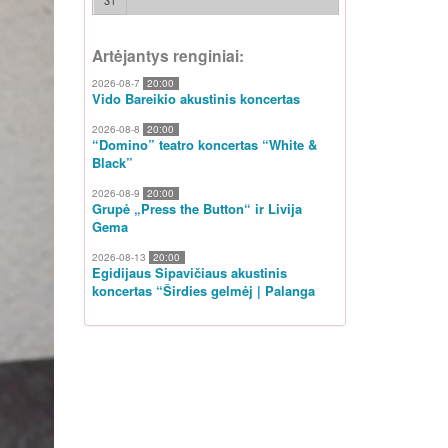
31
Artėjantys renginiai:
2026-08-7
20:00
Vido Bareikio akustinis koncertas
2026-08-8
20:00
“Domino” teatro koncertas “White &
Black”
2026-08-9
20:00
Grupė „Press the Button“ ir Livija
Gema
2026-08-13
20:00
Egidijaus Sipavičiaus akustinis
koncertas “Širdies gelmėj | Palanga