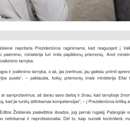
ckienė nepritaria Prezidentūros raginimams, kad reaguojant į Vaik
paėmimo, ministerija turi imtis papildomų priemonių. Anot ministrė
 įvaikinimo tarnyba.
os ir įvaikinimo tarnyba, o aš, jas įvertinusi, jau galėsiu priimti spren
rijos pusės“, – paklausta, kokių priemonių imsis ministerija Eltai 
 ar samprotavimus, aš darau savo darbą ir žinau, kad tarnyboje žmon
ą, kad jie turėtų atitinkamas kompetencijas“, – į Prezidentūros kritiką a
 Editos Žiobienės paskelbtos išvados, jog pernai rugsėjį Palangoje 
bo netinkamai ir neprofesionaliai. Dėl to, kaip nurodė kontrolierė, 
.