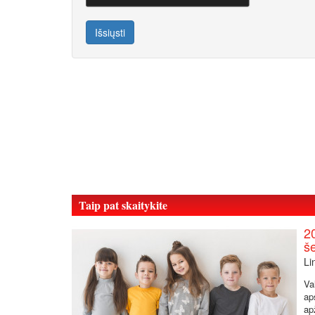
Išsiųsti
Taip pat skaitykite
2
š
Li
Va
ap
ap