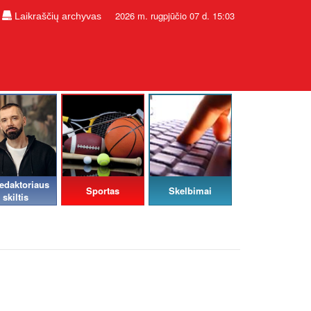
2026 m. rugpjūčio 07 d. 15:03
Laikraščių archyvas
edaktoriaus
Sportas
Skelbimai
skiltis