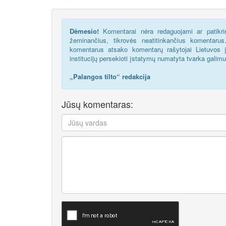
Dėmesio!
Komentarai nėra redaguojami ar patikrin
žeminančius, tikrovės neatitinkančius komentaru
komentarus atsako komentarų rašytojai Lietuvos į
institucijų persekioti įstatymų numatyta tvarka galim
„Palangos tilto“ redakcija
Jūsų komentaras: