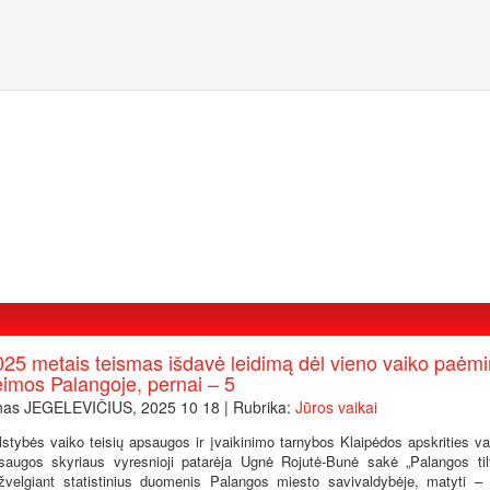
025 metais teismas išdavė leidimą dėl vieno vaiko paėmi
eimos Palangoje, pernai – 5
nas JEGELEVIČIUS, 2025 10 18 | Rubrika:
Jūros vaikai
lstybės vaiko teisių apsaugos ir įvaikinimo tarnybos Klaipėdos apskrities va
saugos skyriaus vyresnioji patarėja Ugnė Rojutė-Bunė sakė „Palangos tilt
žvelgiant statistinius duomenis Palangos miesto savivaldybėje, matyti 