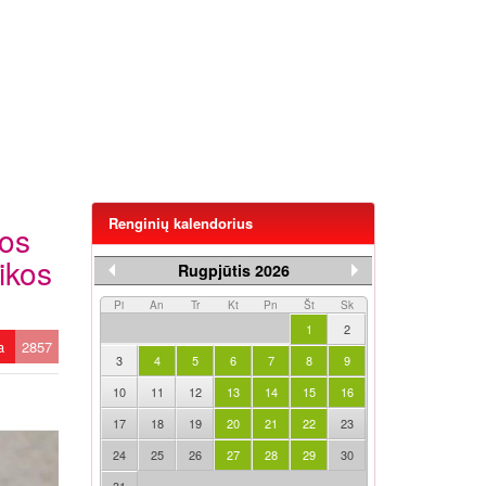
Renginių kalendorius
gos
ikos
Rugpjūtis 2026
Pi
An
Tr
Kt
Pn
Št
Sk
1
2
ta
2857
3
4
5
6
7
8
9
10
11
12
13
14
15
16
17
18
19
20
21
22
23
24
25
26
27
28
29
30