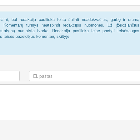
ami, bet redakcija pasilieka teisę šalinti neadekvačius, garbę ir orumą
s. Komentarų turinys neatspindi redakcijos nuomonės. Už įžeidžiančius
statymų numatyta tvarka. Redakcija pasilieka teisę prašyti teisėsaugos
us teisės pažeidėjus komentarų skiltyje.