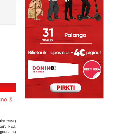
mo iš
iko teisių
ui“, kad,
– gaunamų