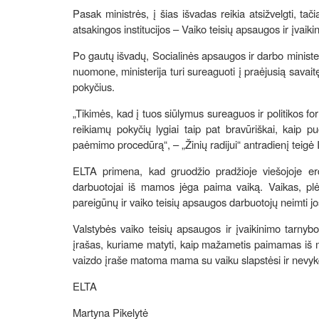
Pasak ministrės, į šias išvadas reikia atsižvelgti, tači
atsakingos institucijos – Vaiko teisių apsaugos ir įvaik
Po gautų išvadų, Socialinės apsaugos ir darbo minister
nuomone, ministerija turi sureaguoti į praėjusią savaitę
pokyčius.
„Tikimės, kad į tuos siūlymus sureaguos ir politikos fo
reikiamų pokyčių lygiai taip pat bravūriškai, kaip pu
paėmimo procedūrą“, – „Žinių radijui“ antradienį teigė 
ELTA primena, kad gruodžio pradžioje viešojoje erd
darbuotojai iš mamos jėga paima vaiką. Vaikas, pl
pareigūnų ir vaiko teisių apsaugos darbuotojų neimti j
Valstybės vaiko teisių apsaugos ir įvaikinimo tarnybo
įrašas, kuriame matyti, kaip mažametis paimamas iš m
vaizdo įraše matoma mama su vaiku slapstėsi ir nevy
ELTA
Martyna Pikelytė