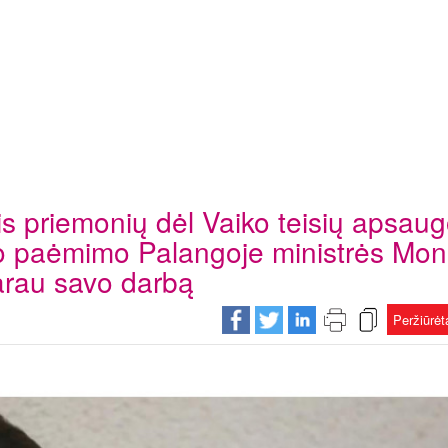
is priemonių dėl Vaiko teisių apsau
iko paėmimo Palangoje ministrės Mon
darau savo darbą
Peržiūrė