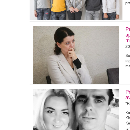
pr
Pr
a
m
20
So
ra
ma
Po
av
"P
Ka
Kl
Ke
ty