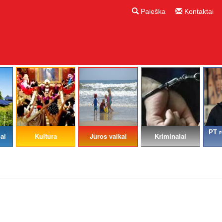
Paieška
Kontaktai
PT r
ai
Kultūra
Jūros vaikai
Kriminalai