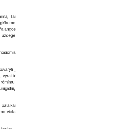
nimą. Tai
mogiškumo
Palangos
s uždegė
rmosiomis
uvaryti į
 vyrai ir
o rėmimu.
nigiškių
 palaikai
imo vieta
o kodas –