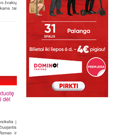
avo žvakių
nkams tai
ktuotę
i dėl
sikelia į
iuojantis
„Romeo ir