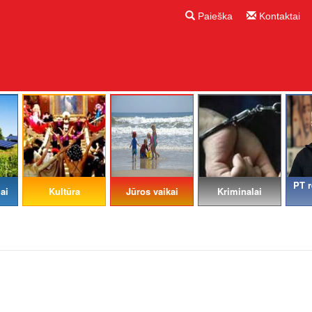
Paieška
Kontaktai
PT r
ai
Kultūra
Jūros vaikai
Kriminalai