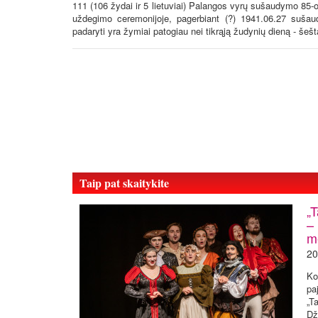
111 (106 žydai ir 5 lietuviai) Palangos vyrų sušaudymo 85-
uždegimo ceremonijoje, pagerbiant (?) 1941.06.27 suša
padaryti yra žymiai patogiau nei tikrąją žudynių dieną - šešt
Taip pat skaitykite
„T
– 
me
20
Ko
pa
„T
Dž