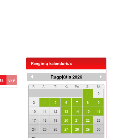
Renginių kalendorius
Rugpjūtis 2026
ėta
879
Pi
An
Tr
Kt
Pn
Št
Sk
1
2
3
4
5
6
7
8
9
10
11
12
13
14
15
16
17
18
19
20
21
22
23
24
25
26
27
28
29
30