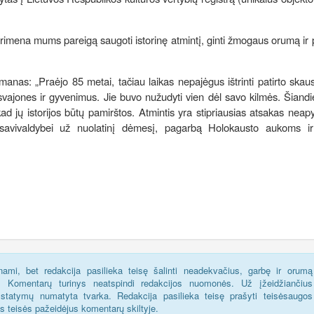
 primena mums pareigą saugoti istorinę atmintį, ginti žmogaus orumą ir 
nas: „Praėjo 85 metai, tačiau laikas nepajėgus ištrinti patirto ska
svajones ir gyvenimus. Jie buvo nužudyti vien dėl savo kilmės. Šian
 kad jų istorijos būtų pamirštos. Atmintis yra stipriausias atsakas neapy
 savivaldybei už nuolatinį dėmesį, pagarbą Holokausto aukoms i
ami, bet redakcija pasilieka teisę šalinti neadekvačius, garbę ir orumą
s. Komentarų turinys neatspindi redakcijos nuomonės. Už įžeidžiančius
statymų numatyta tvarka. Redakcija pasilieka teisę prašyti teisėsaugos
us teisės pažeidėjus komentarų skiltyje.