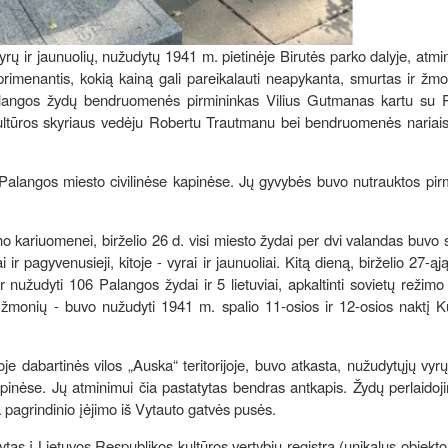
ir jaunuolių, nužudytų 1941 m. pietinėje Birutės parko dalyje, atmi
primenantis, kokią kainą gali pareikalauti neapykanta, smurtas ir ž
Palangos žydų bendruomenės pirmininkas Vilius Gutmanas kartu su 
ultūros skyriaus vedėju Robertu Trautmanu bei bendruomenės nariai
si Palangos miesto civilinėse kapinėse. Jų gyvybės buvo nutrauktos pi
 kariuomenei, birželio 26 d. visi miesto žydai per dvi valandas buvo s
 pagyvenusieji, kitoje - vyrai ir jaunuoliai. Kitą dieną, birželio 27-ąją,
ur nužudyti 106 Palangos žydai ir 5 lietuviai, apkaltinti sovietų režim
žmonių - buvo nužudyti 1941 m. spalio 11-osios ir 12-osios naktį Ku
e dabartinės vilos „Auska“ teritorijoje, buvo atkasta, nužudytųjų vyrų
apinėse. Jų atminimui čia pastatytas bendras antkapis. Žydų perlaidoj
a pagrindinio įėjimo iš Vytauto gatvės pusės.
as į Lietuvos Respublikos kultūros vertybių registrą (unikalus objekt