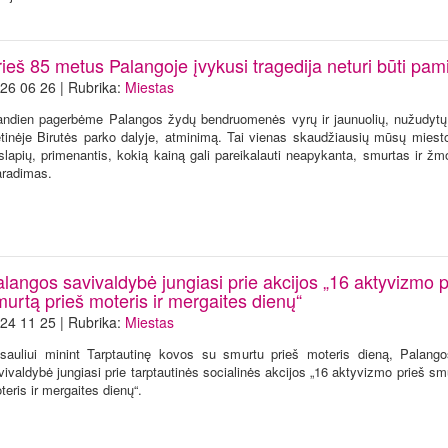
ieš 85 metus Palangoje įvykusi tragedija neturi būti pam
26 06 26 | Rubrika:
Miestas
andien pagerbėme Palangos žydų bendruomenės vyrų ir jaunuolių, nužudyt
etinėje Birutės parko dalyje, atminimą. Tai vienas skaudžiausių mūsų miesto 
slapių, primenantis, kokią kainą gali pareikalauti neapykanta, smurtas ir ž
aradimas.
langos savivaldybė jungiasi prie akcijos „16 aktyvizmo p
urtą prieš moteris ir mergaites dienų“
24 11 25 | Rubrika:
Miestas
sauliui minint Tarptautinę kovos su smurtu prieš moteris dieną, Palang
vivaldybė jungiasi prie tarptautinės socialinės akcijos „16 aktyvizmo prieš sm
teris ir mergaites dienų“.