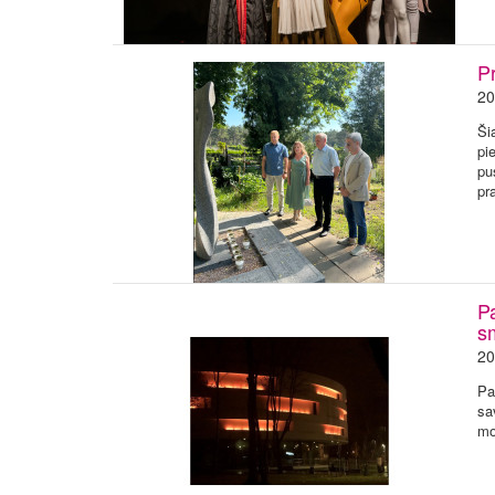
Pr
20
Ši
pi
pu
pr
Pa
sm
20
Pa
sa
mo