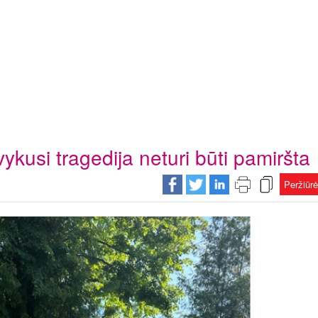
ykusi tragedija neturi būti pamiršta
Peržiūr