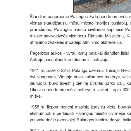
Šiandien pagerbėme Palangos žydų bendruomenės vyrų 
vienas skaudžiausių mūsų miesto istorijos puslapių, 
praradimas. Palangos miesto civilinėse kapinėse 
miesto savivaldybės vicemeru Rimantu Mikalkėnu, K
atminimo žvakeles ir padėjo atminimo akmenėlius.
Pagerbtos aukos - vyrai, kurių palaikai šiandien ilsi
Antrojo pasaulinio karo dienomis Lietuvoje.
1941 m. birželio 22 d. Palangą užėmus Trečiojo Reicho
dvi sinagogas. Vienoje buvo kalinamos moterys, vaikai ir
jaunuoliai buvo išvesti į pietinę Birutės parko dalį, k
Likusios bendruomenės moterys ir vaikai - apie 300 
miške.
1958 m. liepos mėnesį masinių žudynių vieta, buvusioj
ekshumuoti ir perlaidoti Palangos miesto civilinėse k
yra vakarinėje (senojoje) Palangos kapinių dalyje, šali
2017 m. sausio 4 d. Holokausto aukų kapas buvo įrašyt