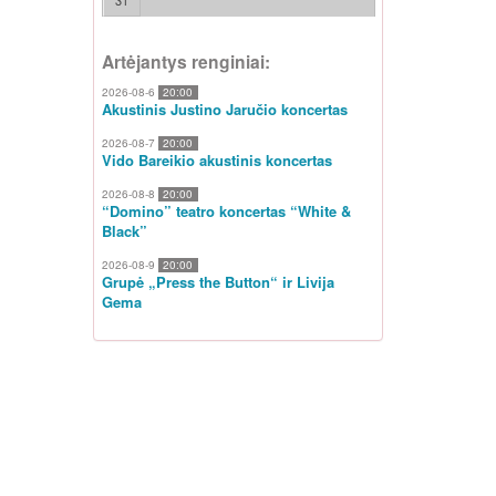
31
Artėjantys renginiai:
2026-08-6
20:00
Akustinis Justino Jaručio koncertas
2026-08-7
20:00
Vido Bareikio akustinis koncertas
2026-08-8
20:00
“Domino” teatro koncertas “White &
Black”
2026-08-9
20:00
Grupė „Press the Button“ ir Livija
Gema