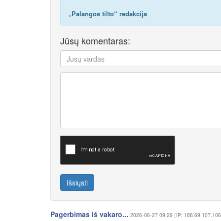
„Palangos tilto“ redakcija
Jūsų komentaras:
Išsiųsti
Pagerbimas iš vakaro...
2026-06-27 09:29 (IP: 188.69.107.106