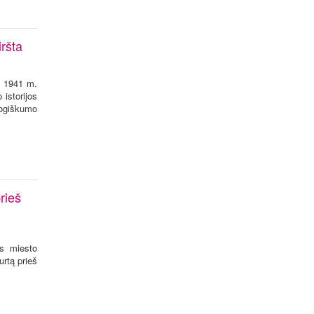
iršta
ų 1941 m.
istorijos
mogiškumo
rieš
os miesto
urtą prieš