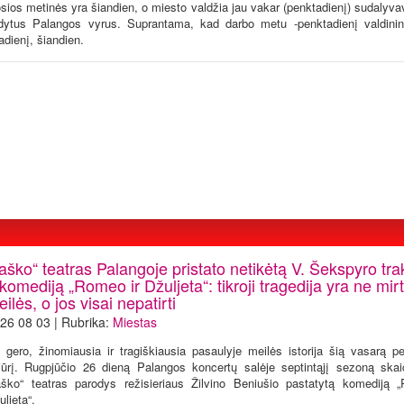
osios metinės yra šiandien, o miesto valdžia jau vakar (penktadienį) sudalyv
udytus Palangos vyrus. Suprantama, kad darbo metu -penktadienį valdini
adienį, šiandien.
aško“ teatras Palangoje pristato netikėtą V. Šekspyro tra
komediją „Romeo ir Džuljeta“: tikroji tragedija yra ne mirt
ilės, o jos visai nepatirti
26 08 03 | Rubrika:
Miestas
 gero, žinomiausia ir tragiškiausia pasaulyje meilės istorija šią vasarą per
jūrį. Rugpjūčio 26 dieną Palangos koncertų salėje septintąjį sezoną skaič
aško“ teatras parodys režisieriaus Žilvino Beniušio pastatytą komediją 
uljeta“.