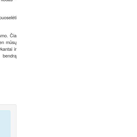
puoselėti
usmo. Čia
dien mūsų
kantai ir
r bendrą