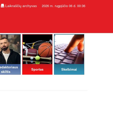
2026 m. rugpjūčio 06 d. 00:36
Laikraščių archyvas
edaktoriaus
Sportas
Skelbimai
skiltis