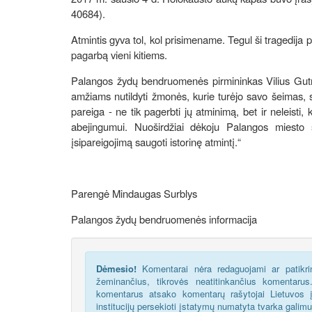
40684).
Atmintis gyva tol, kol prisimename. Tegul ši tragedija
pagarbą vieni kitiems.
Palangos žydų bendruomenės pirmininkas Vilius Gutma
amžiams nutildyti žmonės, kurie turėjo savo šeimas, 
pareiga - ne tik pagerbti jų atminimą, bet ir neleisti,
abejingumui. Nuoširdžiai dėkoju Palangos miesto
įsipareigojimą saugoti istorinę atmintį.“
Parengė Mindaugas Surblys
Palangos žydų bendruomenės informacija
Dėmesio!
Komentarai nėra redaguojami ar patikrin
žeminančius, tikrovės neatitinkančius komentaru
komentarus atsako komentarų rašytojai Lietuvos į
institucijų persekioti įstatymų numatyta tvarka galim