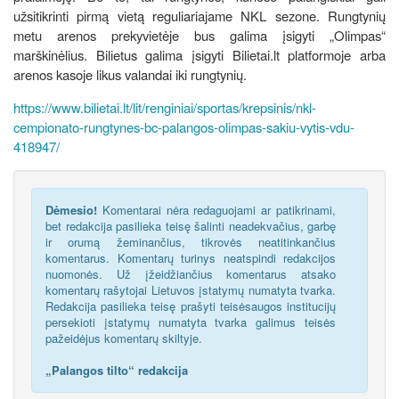
užsitikrinti pirmą vietą reguliariajame NKL sezone. Rungtynių
metu arenos prekyvietėje bus galima įsigyti „Olimpas“
marškinėlius. Bilietus galima įsigyti Bilietai.lt platformoje arba
arenos kasoje likus valandai iki rungtynių.
https://www.bilietai.lt/lit/renginiai/sportas/krepsinis/nkl-
cempionato-rungtynes-bc-palangos-olimpas-sakiu-vytis-vdu-
418947/
Dėmesio!
Komentarai nėra redaguojami ar patikrinami,
bet redakcija pasilieka teisę šalinti neadekvačius, garbę
ir orumą žeminančius, tikrovės neatitinkančius
komentarus. Komentarų turinys neatspindi redakcijos
nuomonės. Už įžeidžiančius komentarus atsako
komentarų rašytojai Lietuvos įstatymų numatyta tvarka.
Redakcija pasilieka teisę prašyti teisėsaugos institucijų
persekioti įstatymų numatyta tvarka galimus teisės
pažeidėjus komentarų skiltyje.
„Palangos tilto“ redakcija