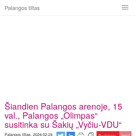
Palangos tiltas
Toggl
naviga
Šiandien Palangos arenoje, 15
val., Palangos „Olimpas“
susitinka su Šakių „Vyčiu-VDU“
Palangos tiltas, 2024-02-24
Peržiūrėta
3507