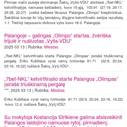
Pirmoje mačo pusėje dominavęs Šakių „Vytis-VDU“ atsitiesė „7bet-NKL“
ketvirtfinalyje, namuose šeštadienį, kovo 15-ąją, 103:91 (27:19, 29:17,
25:28, 22:27) įveikė šešiese likusius Palangos „Olimpo“ krepšininkus.
Šakiškiai kovoje iki trijų laimėjimų išlygino ketvirtfinalio serijos rezultatą
1-1. Trečioji tarpusavio dvikova vyks kovo 18 d. Palangoje.
Palangoje – galingas „Olimpo“ startas, žvėriška
trijulė ir nušluotas „Vytis-VDU“
2025 03 13 | Rubrika:
Miestas
„7bet-NKL“ ketvirtfinalio starte Palangos „Olimpas“ įsirašė triuškinamą
pergalę. Eriko Kubiliaus vyrai namų tvirtovėje 91:71 (32:9, 20:24,
23:16, 16:22) nušlavė Šakių „Vytį-VDU“.
„7bet-NKL“ ketvirtfinalio starte Palangos „Olimpas“
įsirašė triuškinamą pergalę
***, 2025 03 13 | Rubrika:
Miestas
Eriko Kubiliaus vyrai namų tvirtovėje 91:71 (32:9, 20:24, 23:16, 16:22)
kovo 12 d. nušlavė Šakių „Vytį-VDU“.
Su mokytoja Kostancija Strikiene galima atsisveikinti
Palangos laidojimo namuose rytoj, pirmadienį,