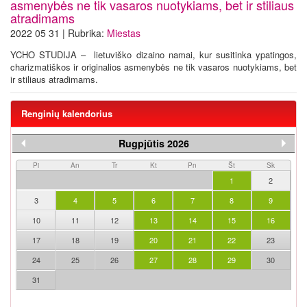
asmenybės ne tik vasaros nuotykiams, bet ir stiliaus
atradimams
2022 05 31 | Rubrika:
Miestas
YCHO STUDIJA – lietuviško dizaino namai, kur susitinka ypatingos,
charizmatiškos ir originalios asmenybės ne tik vasaros nuotykiams, bet
ir stiliaus atradimams.
Renginių kalendorius
Rugpjūtis 2026
Pi
An
Tr
Kt
Pn
Št
Sk
1
2
3
4
5
6
7
8
9
10
11
12
13
14
15
16
17
18
19
20
21
22
23
24
25
26
27
28
29
30
31