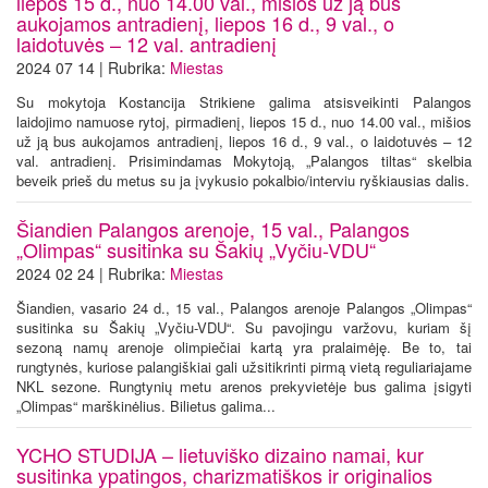
liepos 15 d., nuo 14.00 val., mišios už ją bus
aukojamos antradienį, liepos 16 d., 9 val., o
laidotuvės – 12 val. antradienį
2024 07 14 | Rubrika:
Miestas
Su mokytoja Kostancija Strikiene galima atsisveikinti Palangos
laidojimo namuose rytoj, pirmadienį, liepos 15 d., nuo 14.00 val., mišios
už ją bus aukojamos antradienį, liepos 16 d., 9 val., o laidotuvės – 12
val. antradienį. Prisimindamas Mokytoją, „Palangos tiltas“ skelbia
beveik prieš du metus su ja įvykusio pokalbio/interviu ryškiausias dalis.
Šiandien Palangos arenoje, 15 val., Palangos
„Olimpas“ susitinka su Šakių „Vyčiu-VDU“
2024 02 24 | Rubrika:
Miestas
Šiandien, vasario 24 d., 15 val., Palangos arenoje Palangos „Olimpas“
susitinka su Šakių „Vyčiu-VDU“. Su pavojingu varžovu, kuriam šį
sezoną namų arenoje olimpiečiai kartą yra pralaimėję. Be to, tai
rungtynės, kuriose palangiškiai gali užsitikrinti pirmą vietą reguliariajame
NKL sezone. Rungtynių metu arenos prekyvietėje bus galima įsigyti
„Olimpas“ marškinėlius. Bilietus galima...
YCHO STUDIJA – lietuviško dizaino namai, kur
susitinka ypatingos, charizmatiškos ir originalios