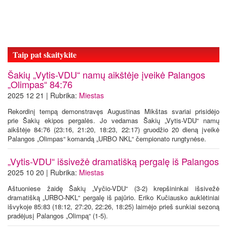
Taip pat skaitykite
Šakių „Vytis-VDU“ namų aikštėje įveikė Palangos
„Olimpas“ 84:76
2025 12 21 | Rubrika:
Miestas
Rekordinį tempą demonstravęs Augustinas Mikštas svariai prisidėjo
prie Šakių ekipos pergalės. Jo vedamas Šakių „Vytis-VDU“ namų
aikštėje 84:76 (23:16, 21:20, 18:23, 22:17) gruodžio 20 dieną įveikė
Palangos „Olimpas“ komandą „URBO NKL“ čempionato rungtynėse.
„Vytis-VDU“ išsivežė dramatišką pergalę iš Palangos
2025 10 20 | Rubrika:
Miestas
Aštuoniese žaidę Šakių „Vyčio-VDU“ (3-2) krepšininkai išsivežė
dramatišką „URBO-NKL“ pergalę iš pajūrio. Eriko Kučiausko auklėtiniai
išvykoje 85:83 (18:12, 27:20, 22:26, 18:25) laimėjo prieš sunkiai sezoną
pradėjusį Palangos „Olimpą“ (1-5).