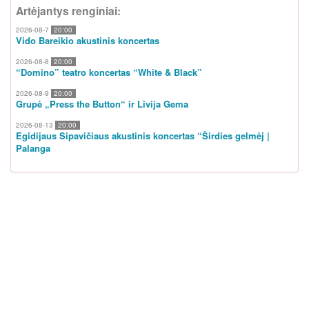
Artėjantys renginiai:
2026-08-7
20:00
Vido Bareikio akustinis koncertas
2026-08-8
20:00
“Domino” teatro koncertas “White & Black”
2026-08-9
20:00
Grupė „Press the Button“ ir Livija Gema
2026-08-13
20:00
Egidijaus Sipavičiaus akustinis koncertas “Širdies gelmėj |
Palanga