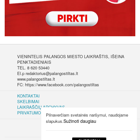
VIENINTELIS PALANGOS MIESTO LAIKRAŠTIS, IŠEINA
PENKTADIENIAIS
TEL. 8 620 53440
El.p redaktorius@palangostiltas.lt
www.palangostiltas.lt
FC: https://www.facebook.com/palangostiltas
KONTAKTAI
SKELBIMAI
LAIKRAŠČIŲ ARCHYVAS
PRIVATUMO IR SLAPUKŲ POLITIKA
Pilnaverčiam svetainės naršymui, naudojame
Sužinoti daugiau
slapukus.