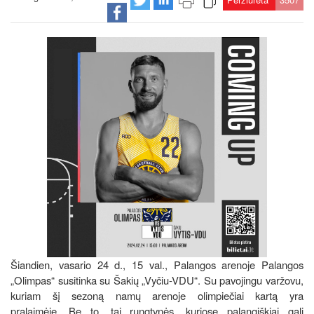
Šiandien, vasario 24 d., 15 val., Palangos arenoje Palangos
„Olimpas“ susitinka su Šakių „Vyčiu-VDU“. Su pavojingu varžovu,
kuriam šį sezoną namų arenoje olimpiečiai kartą yra
pralaimėję. Be to, tai rungtynės, kuriose palangiškiai gali