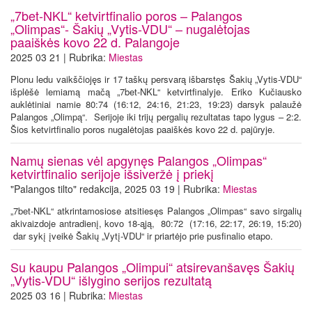
„7bet-NKL“ ketvirtfinalio poros – Palangos
„Olimpas“- Šakių „Vytis-VDU“ – nugalėtojas
paaiškės kovo 22 d. Palangoje
2025 03 21 | Rubrika:
Miestas
Plonu ledu vaikščiojęs ir 17 taškų persvarą išbarstęs Šakių „Vytis-VDU“
išplėšė lemiamą mačą „7bet-NKL“ ketvirtfinalyje. Eriko Kučiausko
auklėtiniai namie 80:74 (16:12, 24:16, 21:23, 19:23) darsyk palaužė
Palangos „Olimpą“. Serijoje iki trijų pergalių rezultatas tapo lygus – 2:2.
Šios ketvirtfinalio poros nugalėtojas paaiškės kovo 22 d. pajūryje.
Namų sienas vėl apgynęs Palangos „Olimpas“
ketvirtfinalio serijoje išsiveržė į priekį
"Palangos tilto" redakcija, 2025 03 19 | Rubrika:
Miestas
„7bet-NKL“ atkrintamosiose atsitiesęs Palangos „Olimpas“ savo sirgalių
akivaizdoje antradienį, kovo 18-ąją, 80:72 (17:16, 22:17, 26:19, 15:20)
dar sykį įveikė Šakių „Vytį-VDU“ ir priartėjo prie pusfinalio etapo.
Su kaupu Palangos „Olimpui“ atsirevanšavęs Šakių
„Vytis-VDU“ išlygino serijos rezultatą
2025 03 16 | Rubrika:
Miestas