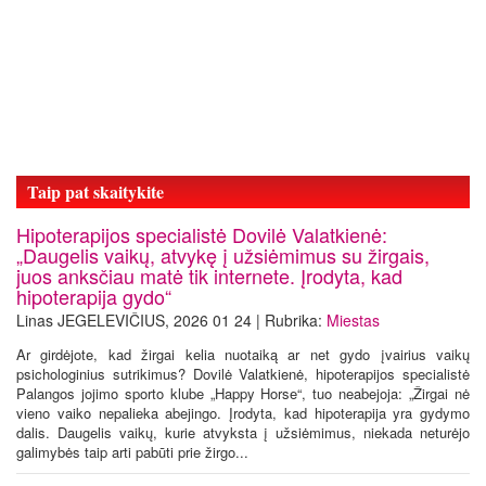
Taip pat skaitykite
Hipoterapijos specialistė Dovilė Valatkienė:
„Daugelis vaikų, atvykę į užsiėmimus su žirgais,
juos anksčiau matė tik internete. Įrodyta, kad
hipoterapija gydo“
Linas JEGELEVIČIUS, 2026 01 24 | Rubrika:
Miestas
Ar girdėjote, kad žirgai kelia nuotaiką ar net gydo įvairius vaikų
psichologinius sutrikimus? Dovilė Valatkienė, hipoterapijos specialistė
Palangos jojimo sporto klube „Happy Horse“, tuo neabejoja: „Žirgai nė
vieno vaiko nepalieka abejingo. Įrodyta, kad hipoterapija yra gydymo
dalis. Daugelis vaikų, kurie atvyksta į užsiėmimus, niekada neturėjo
galimybės taip arti pabūti prie žirgo...