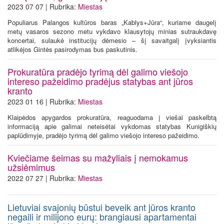
2023 07 07 | Rubrika:
Miestas
Populiarus Palangos kultūros baras „Kablys+Jūra“, kuriame daugelį
metų vasaros sezono metu vykdavo klausytojų minias sutraukdavę
koncertai, sulaukė institucijų dėmesio – šį savaitgalį įvyksiantis
atlikėjos Gintės pasirodymas bus paskutinis.
Prokuratūra pradėjo tyrimą dėl galimo viešojo
intereso pažeidimo pradėjus statybas ant jūros
kranto
2023 01 16 | Rubrika:
Miestas
Klaipėdos apygardos prokuratūra, reaguodama į viešai paskelbtą
informaciją apie galimai neteisėtai vykdomas statybas Kunigiškių
paplūdimyje, pradėjo tyrimą dėl galimo viešojo intereso pažeidimo.
Kviečiame šeimas su mažyliais į nemokamus
užsiėmimus
2022 07 27 | Rubrika:
Miestas
Lietuviai svajonių būstui beveik ant jūros kranto
negaili ir milijono eurų: brangiausi apartamentai