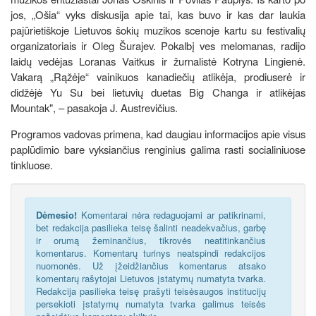
jos, „Ošia“ vyks diskusija apie tai, kas buvo ir kas dar laukia
pajūrietiškoje Lietuvos šokių muzikos scenoje kartu su festivalių
organizatoriais ir Oleg Šurajev. Pokalbį ves melomanas, radijo
laidų vedėjas Loranas Vaitkus ir žurnalistė Kotryna Lingienė.
Vakarą „Rąžėje“ vainikuos kanadiečių atlikėja, prodiuserė ir
didžėjė Yu Su bei lietuvių duetas Big Changa ir atlikėjas
Mountak", – pasakoja J. Austrevičius.
Programos vadovas primena, kad daugiau informacijos apie visus
paplūdimio bare vyksiančius renginius galima rasti socialiniuose
tinkluose.
Dėmesio!
Komentarai nėra redaguojami ar patikrinami,
bet redakcija pasilieka teisę šalinti neadekvačius, garbę
ir orumą žeminančius, tikrovės neatitinkančius
komentarus. Komentarų turinys neatspindi redakcijos
nuomonės. Už įžeidžiančius komentarus atsako
komentarų rašytojai Lietuvos įstatymų numatyta tvarka.
Redakcija pasilieka teisę prašyti teisėsaugos institucijų
persekioti įstatymų numatyta tvarka galimus teisės