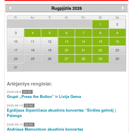
Rugpjūtis 2026
Pi
An
Tr
Kt
Pn
Št
Sk
1
2
3
4
5
6
7
8
9
10
11
12
13
14
15
16
17
18
19
20
21
22
23
24
25
26
27
28
29
30
31
Artėjantys renginiai:
2026-08-9
20:00
Grupė „Press the Button“ ir Livija Gema
2026-08-13
20:00
Egidijaus Sipavičiaus akustinis koncertas “Širdies gelmėj |
Palanga
2026-08-14
20:00
Andriaus Mamontovo akustinis koncertas