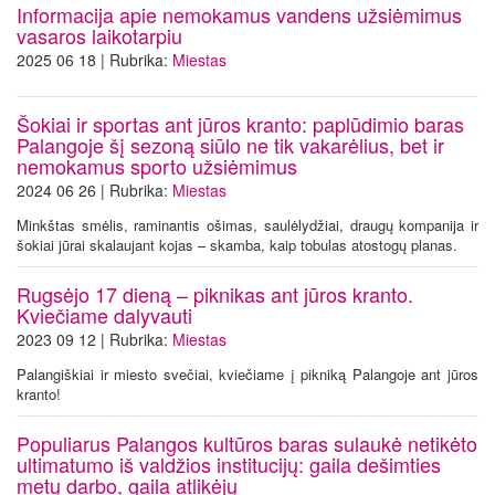
Informacija apie nemokamus vandens užsiėmimus
vasaros laikotarpiu
2025 06 18 | Rubrika:
Miestas
Šokiai ir sportas ant jūros kranto: paplūdimio baras
Palangoje šį sezoną siūlo ne tik vakarėlius, bet ir
nemokamus sporto užsiėmimus
2024 06 26 | Rubrika:
Miestas
Minkštas smėlis, raminantis ošimas, saulėlydžiai, draugų kompanija ir
šokiai jūrai skalaujant kojas – skamba, kaip tobulas atostogų planas.
Rugsėjo 17 dieną – piknikas ant jūros kranto.
Kviečiame dalyvauti
2023 09 12 | Rubrika:
Miestas
Palangiškiai ir miesto svečiai, kviečiame į pikniką Palangoje ant jūros
kranto!
Populiarus Palangos kultūros baras sulaukė netikėto
ultimatumo iš valdžios institucijų: gaila dešimties
metų darbo, gaila atlikėjų