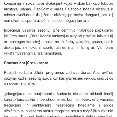
kompanija ir šokiai jūrai skalaujant kojas – skamba, kaip tobulas
atostogų planas. Paplūdimio baras Palangoje kviečia vietinius ir
miesto svečius ne tik į šokių aikštelę po atviru dangumi, bet ir į
nemokamus sporto užsiėmimus bei mėgėjų turnyrus.
Įsibėgėjus vasaros sezonui, prie centrinio Palangos paplūdimio
įsikūręs baras „Ošia“ kviečia lankytojus aktyviai praleisti laisvalaikį
ar atostogas kurorte§. Laukia ne tik šokių vakarėlių gausa, bet ir
diskusijos, nemokami sporto užsiėmimai ir turnyrai. Visi bare
vykstantys renginiai yra nemokami.
Sportas ant jūros kranto
Paplūdimio baro „Ošia“ programos vadovas Jonas Austrevičius
pažymi, kad šį sezoną laukia kur kas įvairesnės veiklos, susijusios
su sportu ir kultūra.
„Įsibėgėjame su naujienomis, kuriomis siekiame atiduoti indėlį
kurorto laisvalaikio ir bendruomenės būrimui. Kiekvieną vasaros
trečiadienį ir penktadienį miestiečius kviečiame į jogos
užsiėmimus, o vasaros metus rengsime net tris mėgėjiško tinklinio
turnyrus. Taip pat laukia diskusijos, pokalbiai ir šokių vakarėliai.