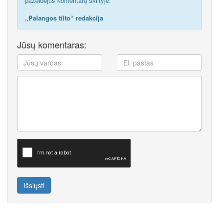
pažeidėjus komentarų skiltyje.
„Palangos tilto“ redakcija
Jūsų komentaras:
Išsiųsti