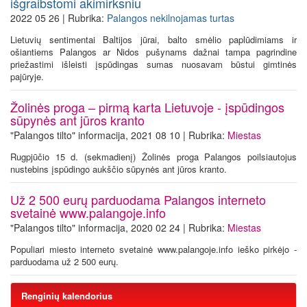
išgraibstomi akimirksniu
2022 05 26 | Rubrika:
Palangos nekilnojamas turtas
Lietuvių sentimentai Baltijos jūrai, balto smėlio paplūdimiams ir
ošiantiems Palangos ar Nidos pušynams dažnai tampa pagrindine
priežastimi išleisti įspūdingas sumas nuosavam būstui gimtinės
pajūryje.
Žolinės proga – pirmą karta Lietuvoje - įspūdingos
sūpynės ant jūros kranto
"Palangos tilto" informacija, 2021 08 10 | Rubrika:
Miestas
Rugpjūčio 15 d. (sekmadienį) Žolinės proga Palangos poilsiautojus
nustebins įspūdingo aukščio sūpynės ant jūros kranto.
Už 2 500 eurų parduodama Palangos interneto
svetainė www.palangoje.info
"Palangos tilto" informacija, 2020 02 24 | Rubrika:
Miestas
Populiari miesto interneto svetainė www.palangoje.info ieško pirkėjo -
parduodama už 2 500 eurų.
Renginių kalendorius