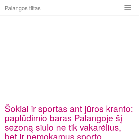
Palangos tiltas
Toggl
naviga
Šokiai ir sportas ant jūros kranto:
paplūdimio baras Palangoje šį
sezoną siūlo ne tik vakarėlius,
bet ir nemokamus sporto