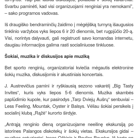
Svarbu paminėti, kad visi organizuojami renginiai yra nemokami”,
– sako programos vadovas.
Iš draugiško bendraminčių žaidimo į mėgėjišką turnyrą išaugusios
tinklinio varžybos vyks liepos 6 ir 20 dienomis, bet rugpjūčio 20-ą.
Visi, norintys dalyvauti, gali registruoti savo komandas internetu,
daugiau informacijos galima rasti socialiniuose tinkluose.
Šokiai, muzika ir diskusijos apie muziką
Bet sporto renginių, organizatoriai kviečia mėgautis elektronine
šokių muzika, diskusijomis ir akustiniais koncertais.
J. Austrevičius pamini ir ryškiausią sezono vakarėlį „Big Tasty
Invites“, kuris vyks liepos 5-6 dienomis. Muzika skambės
paplūdimio kupole, kur pasirodys „Tarp Dviejų Aušrų“ senbuviai –
Less Feeling, Mountak, Oyster ir Balsys. Vėliau šokiai persikels į
socialinį klubą „Rąžė“ kurorto širdyje.
„Antrąją renginio dieną organizuojame neeilinę ekskursiją po
istorines Palangos diskotekų ir šokių vietas. Ekskursijos gidai –
muzikos entuziastai Jonas Oškinis ir Povilas Pauplys. Iš karto po