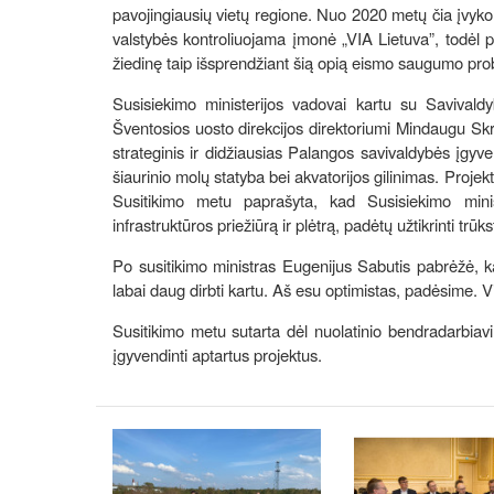
pavojingiausių vietų regione. Nuo 2020 metų čia įvyko 1
valstybės kontroliuojama įmonė „VIA Lietuva”, todėl pr
žiedinę taip išsprendžiant šią opią eismo saugumo pr
Susisiekimo ministerijos vadovai kartu su Savivaldy
Šventosios uosto direkcijos direktoriumi Mindaugu Skri
strateginis ir didžiausias Palangos savivaldybės įgyve
šiaurinio molų statyba bei akvatorijos gilinimas. Projekt
Susitikimo metu paprašyta, kad Susisiekimo minis
infrastruktūros priežiūrą ir plėtrą, padėtų užtikrinti tr
Po susitikimo ministras Eugenijus Sabutis pabrėžė, ka
labai daug dirbti kartu. Aš esu optimistas, padėsime. Vi
Susitikimo metu sutarta dėl nuolatinio bendradarbiavi
įgyvendinti aptartus projektus.