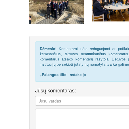
Dėmesio!
Komentarai nėra redaguojami ar patikrin
žeminančius, tikrovės neatitinkančius komentaru
komentarus atsako komentarų rašytojai Lietuvos į
institucijų persekioti įstatymų numatyta tvarka galim
„Palangos tilto“ redakcija
Jūsų komentaras: