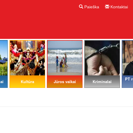
Paieška
Kontaktai
PT r
ai
Kultūra
Jūros vaikai
Kriminalai