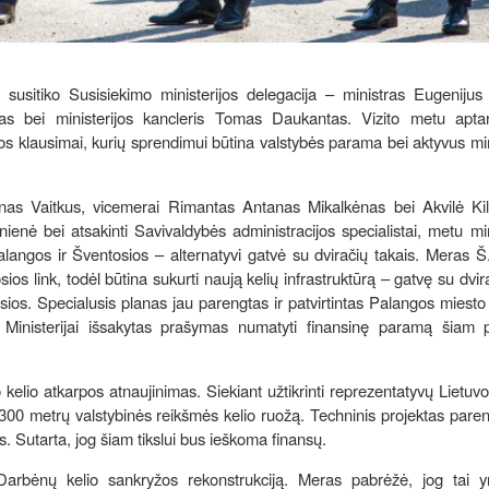
 susitiko Susisiekimo ministerijos delegacija – ministras Eugenijus
as bei ministerijos kancleris Tomas Daukantas. Vizito metu aptart
ros klausimai, kurių sprendimui būtina valstybės parama bei aktyvus min
as Vaitkus, vicemerai Rimantas Antanas Mikalkėnas bei Akvilė Kili
nė bei atsakinti Savivaldybės administracijos specialistai, metu min
langos ir Šventosios – alternatyvi gatvė su dviračių takais. Meras Š
os link, todėl būtina sukurti naują kelių infrastruktūrą – gatvę su dvir
ios. Specialusis planas jau parengtas ir patvirtintas Palangos miesto
Ministerijai išsakytas prašymas numatyti finansinę paramą šiam pr
o kelio atkarpos atnaujinimas. Siekiant užtikrinti reprezentatyvų Lietuvo
e 300 metrų valstybinės reikšmės kelio ruožą. Techninis projektas pare
. Sutarta, jog šiam tikslui bus ieškoma finansų.
 Darbėnų kelio sankryžos rekonstrukciją. Meras pabrėžė, jog tai y