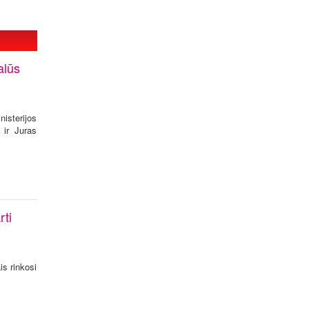
alūs
isterijos
 ir Juras
rti
is rinkosi