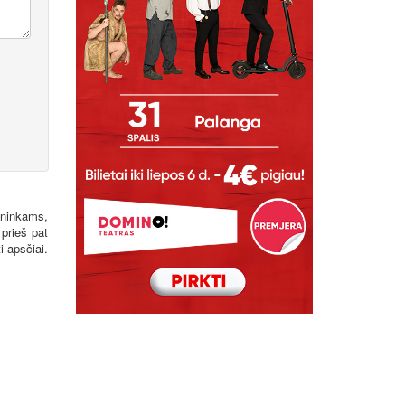
ininkams,
 prieš pat
i apsčiai.