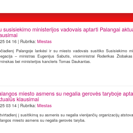
 susisiekimo ministerijos vadovais aptarti Palangai aktu
lausimai
25 04 16 | Rubrika:
Miestas
ečiadienį Palangoje lankėsi ir su miesto vadovais susitiko Susisiekimo min
legacija – ministras Eugenijus Sabutis, viceministrai Roderikas Žiobakas
minskas bei ministerijos kancleris Tomas Daukantas.
alangos miesto asmens su negalia gerovės taryboje apta
ktualūs klausimai
25 03 14 | Rubrika:
Miestas
tvirtadienį į susitikimą su asmenis su negalia vienijančių organizacijų atstova
langos miesto asmens su negalia gerovės taryba.