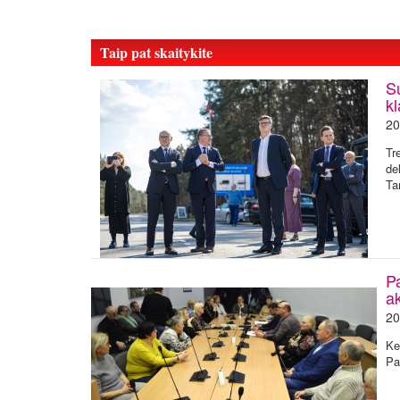
Taip pat skaitykite
Su
k
20
Tr
de
Ta
P
a
20
Ke
Pa