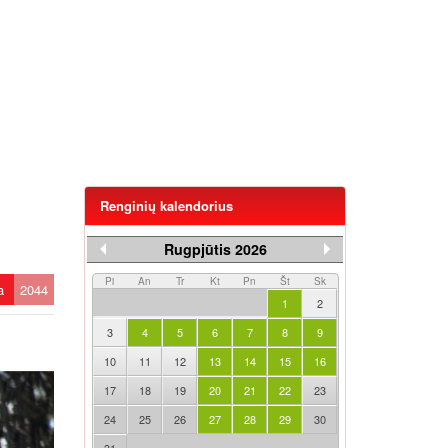
Renginių kalendorius
Rugpjūtis 2026
Pi
An
Tr
Kt
Pn
Št
Sk
ta
2044
1
2
3
4
5
6
7
8
9
10
11
12
13
14
15
16
17
18
19
20
21
22
23
24
25
26
27
28
29
30