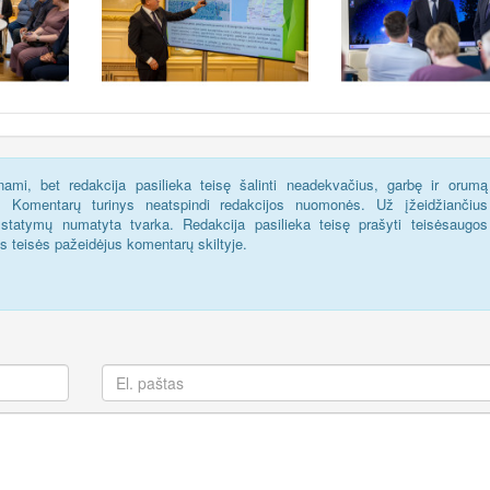
ami, bet redakcija pasilieka teisę šalinti neadekvačius, garbę ir orumą
s. Komentarų turinys neatspindi redakcijos nuomonės. Už įžeidžiančius
statymų numatyta tvarka. Redakcija pasilieka teisę prašyti teisėsaugos
us teisės pažeidėjus komentarų skiltyje.