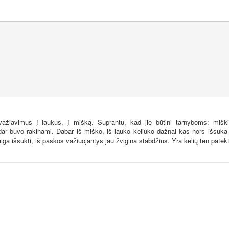
išvažiavimus į laukus, į mišką. Suprantu, kad jie būtini tarnyboms: mišk
s dar buvo rakinami. Dabar iš miško, iš lauko keliuko dažnai kas nors išsuka
iga išsukti, iš paskos važiuojantys jau žvigina stabdžius. Yra kelių ten patekt