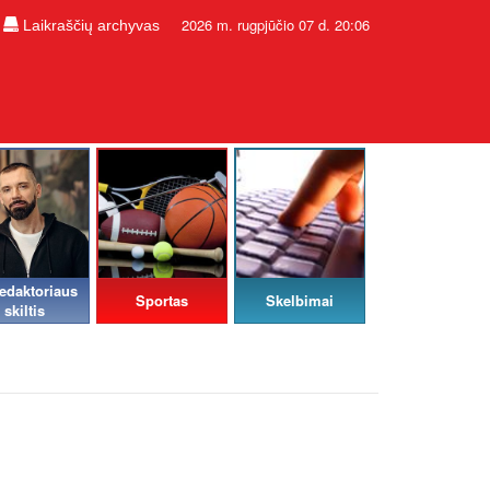
2026 m. rugpjūčio 07 d. 20:06
Laikraščių archyvas
edaktoriaus
Sportas
Skelbimai
skiltis