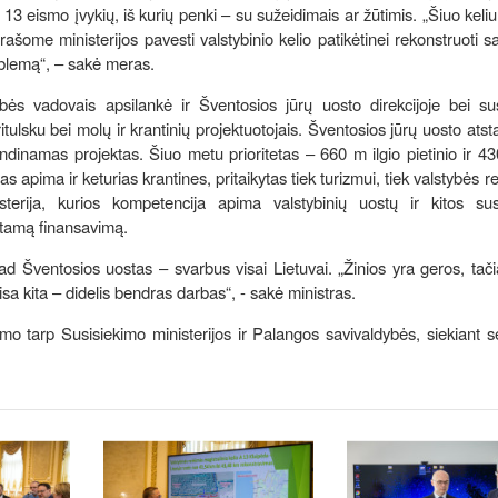
3 eismo įvykių, iš kurių penki – su sužeidimais ar žūtimis. „Šiuo keliu
ašome ministerijos pavesti valstybinio kelio patikėtinei rekonstruoti s
oblemą“, – sakė meras.
bės vadovais apsilankė ir Šventosios jūrų uosto direkcijoje bei sus
tulsku bei molų ir krantinių projektuotojais. Šventosios jūrų uosto ats
ndinamas projektas. Šiuo metu prioritetas – 660 m ilgio pietinio ir 43
as apima ir keturias krantines, pritaikytas tiek turizmui, tiek valstybės 
terija, kurios kompetencija apima valstybinių uostų ir kitos sus
ūkstamą finansavimą.
d Šventosios uostas – svarbus visai Lietuvai. „Žinios yra geros, tači
sa kita – didelis bendras darbas“, - sakė ministras.
mo tarp Susisiekimo ministerijos ir Palangos savivaldybės, siekiant 