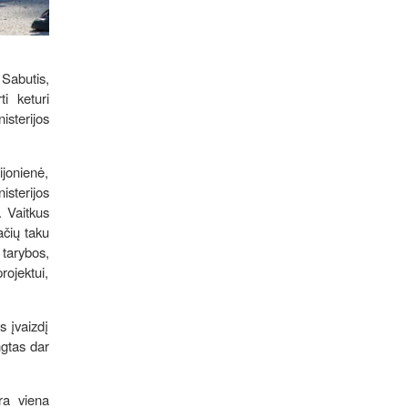
 Sabutis,
i keturi
isterijos
jonienė,
isterijos
. Vaitkus
ačių taku
 tarybos,
ojektui,
s įvaizdį
ngtas dar
ra viena