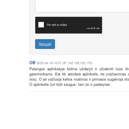
Išsiųsti
OB
2025-04-18 14:37 (IP: 162.158.102.170)
Palangos aplinkelyje būtina uždaryti ir užrakinti tuos 
gaisrininkams. Kai tik atsidarė aplinkelis, tie įvažiavima
nosį. O jei važiuoja kelios mašinos ir pirmasis sugalvoja sta
O aplinkelis turi būti saugus: tam jis ir padarytas