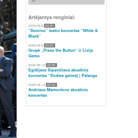
31
Artėjantys renginiai:
2026-08-8
20:00
“Domino” teatro koncertas “White &
Black”
2026-08-9
20:00
Grupė „Press the Button“ ir Livija
Gema
2026-08-13
20:00
Egidijaus Sipavičiaus akustinis
koncertas “Širdies gelmėj | Palanga
2026-08-14
20:00
Andriaus Mamontovo akustinis
koncertas