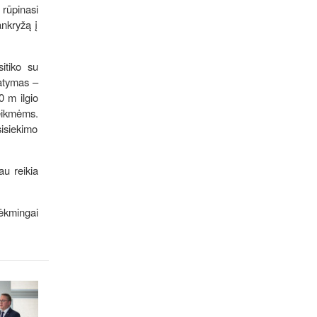
 rūpinasi
ankryžą į
itiko su
tatymas –
0 m ilgio
reikmėms.
isiekimo
au reikia
sėkmingai