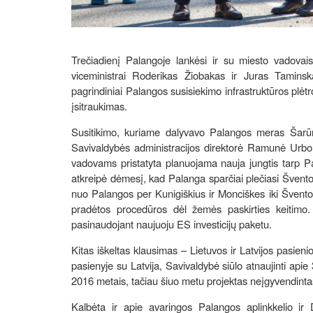
Trečiadienį Palangoje lankėsi ir su miesto vadovais
viceministrai Roderikas Žiobakas ir Juras Taminsk
pagrindiniai Palangos susisiekimo infrastruktūros plėt
įsitraukimas.
Susitikimo, kuriame dalyvavo Palangos meras Šarūn
Savivaldybės administracijos direktorė Ramunė Urbonie
vadovams pristatyta planuojama nauja jungtis tarp Pa
atkreipė dėmesį, kad Palanga sparčiai plečiasi Šventosi
nuo Palangos per Kunigiškius ir Monciškes iki Šventos
pradėtos procedūros dėl žemės paskirties keitimo. 
pasinaudojant naujuoju ES investicijų paketu.
Kitas iškeltas klausimas – Lietuvos ir Latvijos pasieni
pasienyje su Latvija, Savivaldybė siūlo atnaujinti api
2016 metais, tačiau šiuo metu projektas neįgyvendintas
Kalbėta ir apie avaringos Palangos aplinkkelio ir