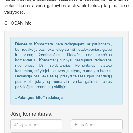
vietas, kurios atveria galimybes atstovauti Lietuvą tarptautinėse
varžybose.
SHODAN info
Dėmesio!
Komentarai nėra redaguojami ar patikrinami,
bet redakcija pasilieka teisę šalinti neadekvačius, garbę
ir orumą žeminančius, tikrovės neatitinkančius
komentarus. Komentarų turinys neatspindi redakcijos
nuomonės. Už įžeidžiančius komentarus atsako
komentarų rašytojai Lietuvos įstatymų numatyta tvarka.
Redakcija pasilieka teisę prašyti teisėsaugos institucijų
persekioti įstatymų numatyta tvarka galimus teisės
pažeidėjus komentarų skiltyje.
„Palangos tilto“ redakcija
Jūsų komentaras: