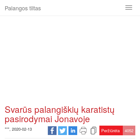
Palangos tiltas
Toggl
naviga
Svarūs palangiškių karatistų
pasirodymai Jonavoje
***, 2020-02-13
Peržiūrėta
4052