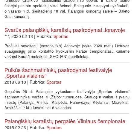
rūmuose Charkivo nacionalinio akademinio operos ir baleto teatro
šokėjai pristato spektaklį visai šeimai „Snieguolė ir septyni nykštukai“,
o vasario 4 d. (šeštadienį) 18 val. Palangos koncertų salėje – Baleto
Gala koncertą.
Svarūs palangiškių karatistų pasirodymai Jonavoje
***, 2020 02 13 | Rubrika:
Sportas
Praėjusį savaitgalį (vasario 8-9) Jonavoje įvyko 2020 metų Lietuvos
suaugusiųjų pilno kontakto kyokushin karatė čempionatas, kuriame
varžėsi Karatė mokyklos „SHODAN“ sportininkai.
Puikūs šachmatininkų pasirodymai festivalyje
„Sportas visiems“
2018 06 10 | Rubrika:
Sportas
Gegužės 26 d. Palangoje vykusiame festivalyje „Sportas visiems“
šachmatininkai varžėsi 3 „Žaibo“ turnyruose. Suaugę ir vaikai iš įvairių
miestų (Palanga, Vilnius, Klaipėda, Panevėžys, Kėdainiai, Mažeikiai,
Anykščiai ir kt.) kovėsi net 6 valandas.
Palangiškių karatistų pergalės Vilniaus čempionate
2015 02 26 | Rubrika:
Sportas