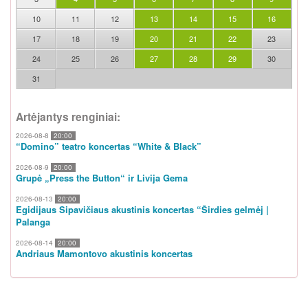
10
11
12
13
14
15
16
17
18
19
20
21
22
23
24
25
26
27
28
29
30
31
Artėjantys renginiai:
2026-08-8
20:00
“Domino” teatro koncertas “White & Black”
2026-08-9
20:00
Grupė „Press the Button“ ir Livija Gema
2026-08-13
20:00
Egidijaus Sipavičiaus akustinis koncertas “Širdies gelmėj |
Palanga
2026-08-14
20:00
Andriaus Mamontovo akustinis koncertas