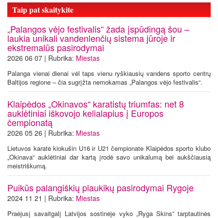
Taip pat skaitykite
„Palangos vėjo festivalis“ žada įspūdingą šou –
laukia unikali vandenlenčių sistema jūroje ir
ekstremalūs pasirodymai
2026 06 07 | Rubrika:
Miestas
Palanga vienai dienai vėl taps vienu ryškiausių vandens sporto centrų
Baltijos regione – čia sugrįžta nemokamas „Palangos vėjo festivalis“.
Klaipėdos „Okinavos“ karatistų triumfas: net 8
auklėtiniai iškovojo kelialapius į Europos
čempionatą
2026 05 26 | Rubrika:
Miestas
Lietuvos karatė kiokušin U16 ir U21 čempionate Klaipėdos sporto klubo
„Okinava“ auklėtiniai dar kartą įrodė savo unikalumą bei aukščiausią
meistriškumą.
Puikūs palangiškių plaukikų pasirodymai Rygoje
2024 11 21 | Rubrika:
Miestas
Praėjusį savaitgalį Latvijos sostinėje vyko „Ryga Skins” tarptautinės