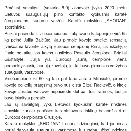
Praėjusį savaitgalį (vasario 8-9) Jonavoje įvyko 2020 metų
Lietuvos suaugusiųjų pilno kontakto kyokushin karatė
čempionatas, kuriame varžėsi Karatė mokyklos „SHODAN“
sportininkai.
Puikiai pasirodė ir vicečempionės titulą svorio kategorijoje virš 65
kg pelnė Julija Balčiūtė. Jau pirmoje kovoje pateikė sensaciją
įveikdama favorite laikytą Europos čempionę Rimą Lisinskaitę, o
finale po atkaklios kovos nusileido Pasaulio čempionei Brigitai
Gustaitytei. Julija yra Europos jaunių čempionė, viena
perspektyviausių jaunųjų kovotojų, jai tai buvo pirmosios varžybos
suaugusių varžybose.
Vicečempione iki 60 kg taip pat tapo Jūratė Milašiūtė, pirmoje
kovoje po kelių pratęsimų buvo nusileista Elizai Rackevič, o kitoje
kovoje Jūratės varžovė nepasirodė dėl patirtos traumos, tad jai
buvo įskaityta pergalė.
Jau šį savaitgalį įvyks Lietuvos kyokushin karatė rinktinės
stovykla, kurioje paaiškės kas atstovaus rinktinę balandžio 4 d.
Europos čempionate Gruzijoje.
Karatė mokyklos „SHODAN“ treneriai džiaugiasi, kad jaunimas
noriai dalyvauja suaugusių varžybose ir sugeba užimti prizines