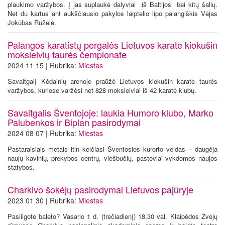
plaukimo varžybos. Į jas suplaukė dalyviai iš Baltijos bei kitų šalių.
Net du kartus ant aukščiausio pakylos laiptelio lipo palangiškis Vėjas
Jokūbas Ruželė.
Palangos karatistų pergalės Lietuvos karate kiokušin
moksleivių taurės čempionate
2024 11 15 | Rubrika:
Miestas
Savaitgalį Kėdainių arenoje praūžė Lietuvos kiokušin karate taurės
varžybos, kuriose varžėsi net 828 moksleiviai iš 42 karatė klubų.
Savaitgalis Šventojoje: laukia Humoro klubo, Marko
Palubenkos ir Biplan pasirodymai
2024 08 07 | Rubrika:
Miestas
Pastaraisiais metais itin keičiasi Šventosios kurorto veidas – daugėja
naujų kavinių, prekybos centrų, viešbučių, pastoviai vykdomos naujos
statybos.
Charkivo šokėjų pasirodymai Lietuvos pajūryje
2023 01 30 | Rubrika:
Miestas
Pasiilgote baleto? Vasario 1 d. (trečiadienį) 18.30 val. Klaipėdos Žvejų