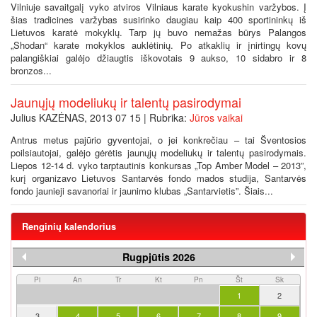
Vilniuje savaitgalį vyko atviros Vilniaus karate kyokushin varžybos. Į
šias tradicines varžybas susirinko daugiau kaip 400 sportininkų iš
Lietuvos karatė mokyklų. Tarp jų buvo nemažas būrys Palangos
„Shodan“ karate mokyklos auklėtinių. Po atkaklių ir įnirtingų kovų
palangiškiai galėjo džiaugtis iškovotais 9 aukso, 10 sidabro ir 8
bronzos...
Jaunųjų modeliukų ir talentų pasirodymai
Julius KAZĖNAS, 2013 07 15 | Rubrika:
Jūros vaikai
Antrus metus pajūrio gyventojai, o jei konkrečiau – tai Šventosios
poilsiautojai, galėjo gėrėtis jaunųjų modeliukų ir talentų pasirodymais.
Liepos 12-14 d. vyko tarptautinis konkursas „Top Amber Model – 2013”,
kurį organizavo Lietuvos Santarvės fondo mados studija, Santarvės
fondo jaunieji savanoriai ir jaunimo klubas „Santarvietis”. Šiais...
Renginių kalendorius
Rugpjūtis 2026
Pi
An
Tr
Kt
Pn
Št
Sk
1
2
3
4
5
6
7
8
9