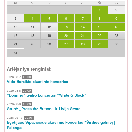
Pi
An
Tr
Kt
Pn
Št
Sk
1
2
3
4
5
6
7
8
9
10
11
12
13
14
15
16
17
18
19
20
21
22
23
24
25
26
27
28
29
30
31
Artėjantys renginiai:
2026-08-7
20:00
Vido Bareikio akustinis koncertas
2026-08-8
20:00
“Domino” teatro koncertas “White & Black”
2026-08-9
20:00
Grupė „Press the Button“ ir Livija Gema
2026-08-13
20:00
Egidijaus Sipavičiaus akustinis koncertas “Širdies gelmėj |
Palanga