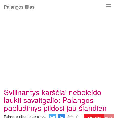
Palangos tiltas
Toggl
naviga
Svilinantys karščiai nebeleido
laukti savaitgalio: Palangos
paplūdimys pildosi jau šiandien
Palangos tiltas, 2025-07-03
Peržiūrėta
2144