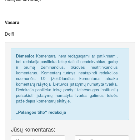
Vasara
Delfi
Dėmesio!
Komentarai nėra redaguojami ar patikrinami,
bet redakcija pasilieka teisę šalinti neadekvačius, garbę
ir orumą žeminančius, tikrovės neatitinkančius
komentarus. Komentarų turinys neatspindi redakcijos
nuomonės. Už įžeidžiančius komentarus atsako
komentarų rašytojai Lietuvos įstatymų numatyta tvarka.
Redakcija pasilieka teisę prašyti teisėsaugos institucijų
persekioti įstatymų numatyta tvarka galimus teisės
pažeidėjus komentarų skiltyje.
„Palangos tilto“ redakcija
Jūsų komentaras: