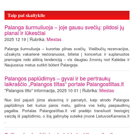
Taip pat skaitykite
Palanga šurmuliuoja – joje gausu svečių: pildosi jų
planai ir lūkesčiai
2025 12 19 | Rubrika:
Miestas
Palanga šurmuliuoja – kurortas pilnas svečių. Viešbučių rezervacijos,
užsakyta vakarienė restoranuose, bilietai į koncertus ir suplanuotos
pramogos rodo aiškią tendenciją – vis daugiau žmonių nori Kalėdas ir
Naujuosius metus sutikti būtent Palangoje.
Palangos paplūdimys – gyvai ir be pertraukų
laikraščio „Palangos tiltas“ portale Palangostiltas.lt
"Palangos tilto" informacija, 2025 10 01 | Rubrika:
Miestas
Nuo šiol pajusti jūros alsavimą ir pamatyti, kaip atrodo Palangos
paplūdimys bet kuriuo paros metu, galima vos kelių paspaudimų
pagalba. Portalas Palangostiltas.lt vėl pradėjo transliuoti tiesioginį
vaizdą iš paplūdimio, o šią galimybę suteikė įmonė LietuvosKameros.lt
.