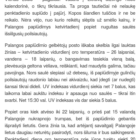
kalendorinė, o tikrų tikriausia. Ta proga tautiečiai nė nelaukę
penktadienio suplūdo į pajūrį. Kopos šiandien tuščios ir ne be
reikalo. Nėra vėjo, nuo kurio reikėtų slėptis už smėlio kalnų, ir
Palangos paplūdimys ketvirtadienį popiet nugultas saulės
išsiilgusių poilsiautojų.
Palangos paplūdimio gelbėtojų posto iškaba skelbia ilgai lauktas
žinias – ketvirtadienio vidurdienį oro temperatūra – 26 laipsniai,
vandens – 18 laipsnių, o bangavimas tesiekia vieną balą,
plevėsuoja geltona vėliava, reiškianti, kad maudytis galima, tačiau
pavojinga. Nors saulė slepiasi už debesų, iš paplūdimyje gulinčių
poilsiautojų raudonio labiau nei akivaizdu, kad įdegti (ar nudegti)
šansai tikrai dideli. UV indeksas vidurdienį siekia net 7 balus, kas
laikoma labai aukštu indeksu ir apsauga nuo saulės – tikrai itin
svarbi. Net 15:30 val. UV indeksas vis dar siekia 5 balus.
Popiet oras kiek atvėso iki 22 laipsnių, o prieš pat 15 valandą
Palangoje nukrapnojo trumpas, bet iš paplūdimio gebantis
išprašyti lietutis. Gera žinia ta, kad artėjantį savaitgalį Palangoje
lietus daugiau neturėtų pasirodyti, nors šiluma ir bus saikingesnė.
Penktadienį dieną oro temperatūra prie jūros turėtų siekti 20