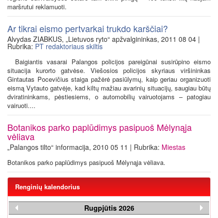
maršrutui reklamuoti.
Ar tikrai eismo pertvarkai trukdo karščiai?
Alvydas ZIABKUS, „Lietuvos ryto“ apžvalgininkas, 2011 08 04 |
Rubrika:
PT redaktoriaus skiltis
Baigiantis vasarai Palangos policijos pareigūnai susirūpino eismo
situacija kurorto gatvėse. Viešosios policijos skyriaus viršininkas
Gintautas Pocevičius staiga pažėrė pasiūlymų, kaip geriau organizuoti
eismą Vytauto gatvėje, kad kiltų mažiau avarinių situacijų, saugiau būtų
dviratininkams, pėstiesiems, o automobilių vairuotojams – patogiau
vairuoti....
Botanikos parko paplūdimys pasipuoš Mėlynąja
vėliava
„Palangos tilto“ informacija, 2010 05 11 | Rubrika:
Miestas
Botanikos parko paplūdimys pasipuoš Mėlynąja vėliava.
Renginių kalendorius
Rugpjūtis 2026