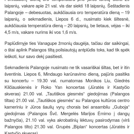
laipsnių, vakare apie 21 val. vis dar siekti 18 laipsnių. Šeštadienis
Palangoje – debesuotas, aukščiausia oro temperatūra dieną – 19
laipsnių, o sekmadienis, Liepos 6 d., nusimato kiek šiltesnė,
aukščiausia temperatūra dieną – 20 laipsnių, be lietaus, vėjas – iki
4,5 m/s, vakare nurims iki vos 1,6 m/s.
Paplūdimyje ties Vanagupe žmonių daugėja, tačiau dar saikingai,
o štai aplink Palangos tiltą poilsiautojų antplūdis toks, kad tik spėk
ieškoti, kur savo dekį pasitiesti.
Sekmadienis Palangoje nusimato ne tik vasariškai šiltas, bet ir itin
šventinis. Liepos 6, Mindaugo karūnavimo dieną, pajūris pasitiks
su koncertu – 19.30 val. numatomas Monikos Liu, Giedrės
Kilčiauskienės ir Roko Yan koncertas (Jūratės ir Kastyčio
skveras) 21.00 val. „Tautiškos giesmės“ giedojimas (Palangos
tiltas) 21.00 val. „Tautiškos giesmės“ su Palangos kultūros centro
kameriniu ir Jūros šaulių vyrų chorais bei ansambliu „Guboja“
giedojimas (Palangos Švč. Mergelės Marijos Ėmimo į dangų
bažnyčia), 21.10 val. vyks akrobatinių lėktuvų pasirodymas (virš
Palangos tilto) 21.30 val. Grupės „Biplan“ koncertas (Jūratės ir
Kastyčio skveras).