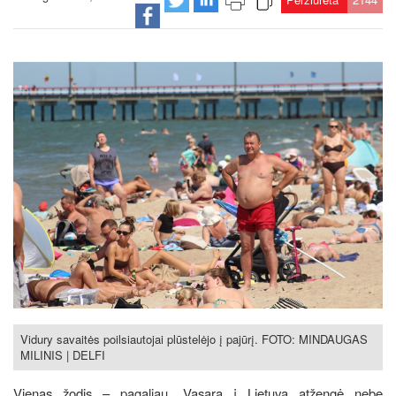
Vidury savaitės poilsiautojai plūstelėjo į pajūrį. FOTO: MINDAUGAS
MILINIS | DELFI
Vienas žodis – pagaliau. Vasara į Lietuvą atžengė nebe