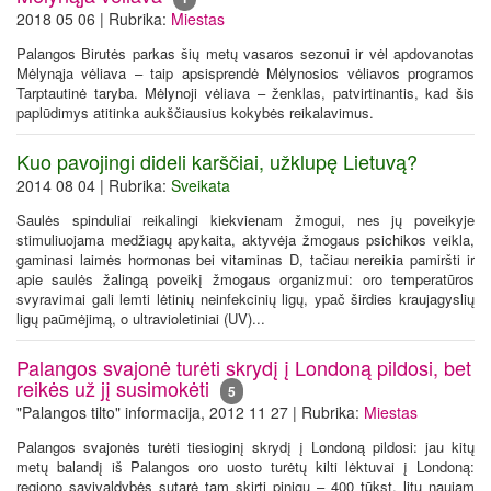
2018 05 06 | Rubrika:
Miestas
Palangos Birutės parkas šių metų vasaros sezonui ir vėl apdovanotas
Mėlynąja vėliava – taip apsisprendė Mėlynosios vėliavos programos
Tarptautinė taryba. Mėlynoji vėliava – ženklas, patvirtinantis, kad šis
paplūdimys atitinka aukščiausius kokybės reikalavimus.
Kuo pavojingi dideli karščiai, užklupę Lietuvą?
2014 08 04 | Rubrika:
Sveikata
Saulės spinduliai reikalingi kiekvienam žmogui, nes jų poveikyje
stimuliuojama medžiagų apykaita, aktyvėja žmogaus psichikos veikla,
gaminasi laimės hormonas bei vitaminas D, tačiau nereikia pamiršti ir
apie saulės žalingą poveikį žmogaus organizmui: oro temperatūros
svyravimai gali lemti lėtinių neinfekcinių ligų, ypač širdies kraujagyslių
ligų paūmėjimą, o ultravioletiniai (UV)...
Palangos svajonė turėti skrydį į Londoną pildosi, bet
reikės už jį susimokėti
5
"Palangos tilto" informacija, 2012 11 27 | Rubrika:
Miestas
Palangos svajonės turėti tiesioginį skrydį į Londoną pildosi: jau kitų
metų balandį iš Palangos oro uosto turėtų kilti lėktuvai į Londoną:
regiono savivaldybės sutarė tam skirti pinigų – 400 tūkst. litų naujam