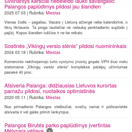
Svilinantys karščiai nebeleido laukti savaitgalio:
Palangos paplūdimys pildosi jau šiandien
2025 07 03 | Rubrika:
Miestas
Vienas žodis – pagaliau. Vasara į Lietuvą atžengė nebe kalendorinė, o
tikrų tikriausia. Ta proga tautiečiai nė nelaukę penktadienio suplūdo į
pajūrį. Kopos šiandien tuščios ir ne be reikalo.
Sostinės „Vikingų verslo slėnis“ pildosi nuomininkais
2024 03 18 | Rubrika:
Miestas
Komercinio nekilnojamojo turto vystymo įmonių grupės VPH šiuo metu
statomame „Vikingų verslo slėnio“ komplekse patalpų užimtumas
pasiekė 40 proc.
Atsiveria Palanga: didžiausias Lietuvos kurortas
pamažu pildosi, nuotaikos optimistinės
2020 05 11 | Rubrika:
Miestas
Nuo pirmadienio Palangos viešbučiai, svečių namai ir poilsiavietės
atsiveria ir vėl galės priimti lankytojus.
Palangos Birutės parko paplūdimys įvertintas
Mėlynąja vėliava
1