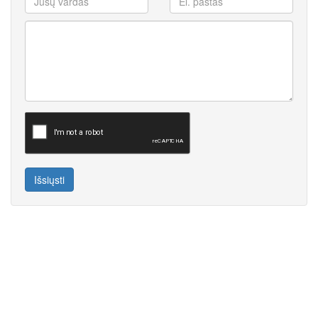
Išsiųsti