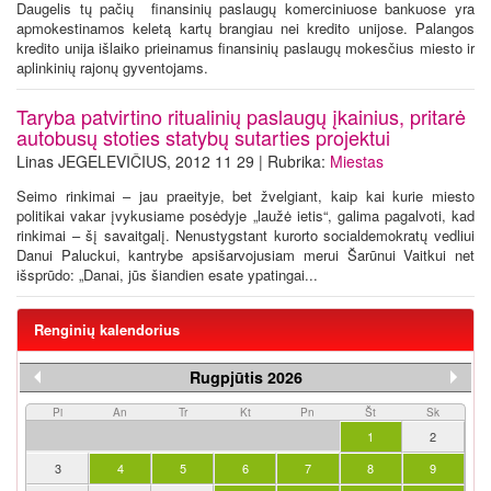
Daugelis tų pačių finansinių paslaugų komerciniuose bankuose yra
apmokestinamos keletą kartų brangiau nei kredito unijose. Palangos
kredito unija išlaiko prieinamus finansinių paslaugų mokesčius miesto ir
aplinkinių rajonų gyventojams.
Taryba patvirtino ritualinių paslaugų įkainius, pritarė
autobusų stoties statybų sutarties projektui
Linas JEGELEVIČIUS, 2012 11 29 | Rubrika:
Miestas
Seimo rinkimai – jau praeityje, bet žvelgiant, kaip kai kurie miesto
politikai vakar įvykusiame posėdyje „laužė ietis“, galima pagalvoti, kad
rinkimai – šį savaitgalį. Nenustygstant kurorto socialdemokratų vedliui
Danui Paluckui, kantrybe apsišarvojusiam merui Šarūnui Vaitkui net
išsprūdo: „Danai, jūs šiandien esate ypatingai...
Renginių kalendorius
Rugpjūtis 2026
Pi
An
Tr
Kt
Pn
Št
Sk
1
2
3
4
5
6
7
8
9