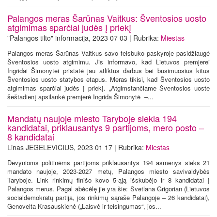
Palangos meras Šarūnas Vaitkus: Šventosios uosto
atgimimas sparčiai judės į priekį
"Palangos tilto" informacija, 2023 07 03 | Rubrika:
Miestas
Palangos meras Šarūnas Vaitkus savo feisbuko paskyroje pasidžiaugė
Šventosios uosto atgimimu. Jis informavo, kad Lietuvos premjerei
Ingridai Šimonytei pristatė jau atliktus darbus bei būsimuosius kitus
Šventosios uosto statybos etapus. Meras tikisi, kad Šventosios uosto
atgimimas sparčiai judės į priekį. „Atgimstančiame Šventosios uoste
šeštadienį apsilankė premjerė Ingrida Šimonytė –...
Mandatų naujoje miesto Taryboje siekia 194
kandidatai, priklausantys 9 partijoms, mero posto –
8 kandidatai
Linas JEGELEVIČIUS, 2023 01 17 | Rubrika:
Miestas
Devynioms politinėms partijoms priklausantys 194 asmenys sieks 21
mandato naujoje, 2023-2027 metų, Palangos miesto savivaldybės
Taryboje. Link rinkimų finišo kovo 5-ąją išskubėjo ir 8 kandidatai į
Palangos merus. Pagal abėcėlę jie yra šie: Svetlana Grigorian (Lietuvos
socialdemokratų partija, jos rinkimų sąraše Palangoje – 26 kandidatai),
Genoveita Krasauskienė („Laisvė ir teisingumas“, jos...