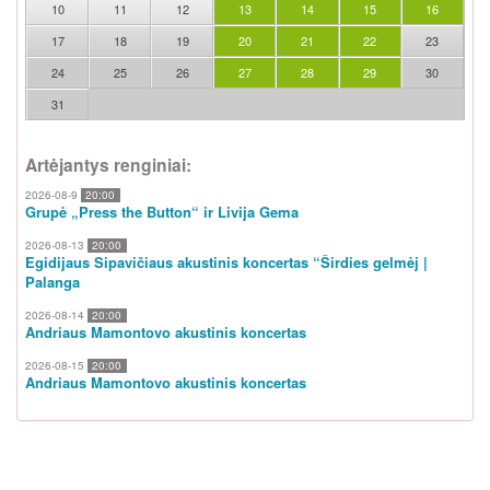
10
11
12
13
14
15
16
17
18
19
20
21
22
23
24
25
26
27
28
29
30
31
Artėjantys renginiai:
2026-08-9
20:00
Grupė „Press the Button“ ir Livija Gema
2026-08-13
20:00
Egidijaus Sipavičiaus akustinis koncertas “Širdies gelmėj |
Palanga
2026-08-14
20:00
Andriaus Mamontovo akustinis koncertas
2026-08-15
20:00
Andriaus Mamontovo akustinis koncertas