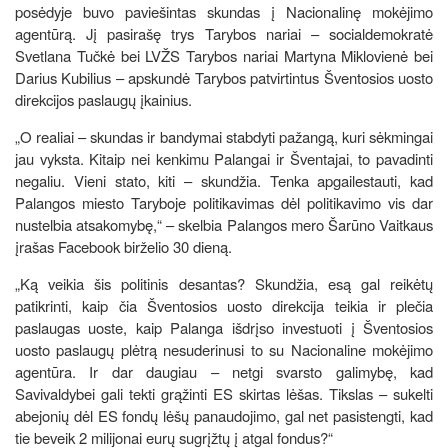
posėdyje buvo paviešintas skundas į Nacionalinę mokėjimo
agentūrą. Jį pasirašę trys Tarybos nariai – socialdemokratė
Svetlana Tučkė bei LVŽS Tarybos nariai Martyna Miklovienė bei
Darius Kubilius – apskundė Tarybos patvirtintus Šventosios uosto
direkcijos paslaugų įkainius.
„O realiai – skundas ir bandymai stabdyti pažangą, kuri sėkmingai
jau vyksta. Kitaip nei kenkimu Palangai ir Šventajai, to pavadinti
negaliu. Vieni stato, kiti – skundžia. Tenka apgailestauti, kad
Palangos miesto Taryboje politikavimas dėl politikavimo vis dar
nustelbia atsakomybę,“ – skelbia Palangos mero Šarūno Vaitkaus
įrašas Facebook birželio 30 dieną.
„Ką veikia šis politinis desantas? Skundžia, esą gal reikėtų
patikrinti, kaip čia Šventosios uosto direkcija teikia ir plečia
paslaugas uoste, kaip Palanga išdrįso investuoti į Šventosios
uosto paslaugų plėtrą nesuderinusi to su Nacionaline mokėjimo
agentūra. Ir dar daugiau – netgi svarsto galimybę, kad
Savivaldybei gali tekti grąžinti ES skirtas lėšas. Tikslas – sukelti
abejonių dėl ES fondų lėšų panaudojimo, gal net pasistengti, kad
tie beveik 2 milijonai eurų sugrįžtų į atgal fondus?“