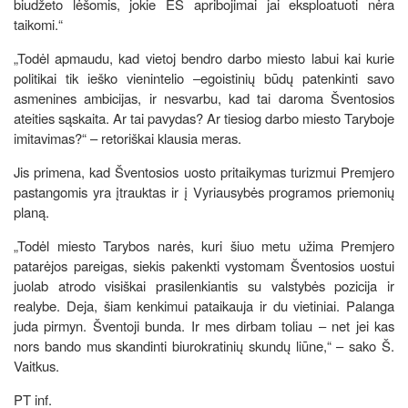
biudžeto lėšomis, jokie ES apribojimai jai eksploatuoti nėra
taikomi.“
„Todėl apmaudu, kad vietoj bendro darbo miesto labui kai kurie
politikai tik ieško vienintelio –egoistinių būdų patenkinti savo
asmenines ambicijas, ir nesvarbu, kad tai daroma Šventosios
ateities sąskaita. Ar tai pavydas? Ar tiesiog darbo miesto Taryboje
imitavimas?“ – retoriškai klausia meras.
Jis primena, kad Šventosios uosto pritaikymas turizmui Premjero
pastangomis yra įtrauktas ir į Vyriausybės programos priemonių
planą.
„Todėl miesto Tarybos narės, kuri šiuo metu užima Premjero
patarėjos pareigas, siekis pakenkti vystomam Šventosios uostui
juolab atrodo visiškai prasilenkiantis su valstybės pozicija ir
realybe. Deja, šiam kenkimui pataikauja ir du vietiniai. Palanga
juda pirmyn. Šventoji bunda. Ir mes dirbam toliau – net jei kas
nors bando mus skandinti biurokratinių skundų liūne,“ – sako Š.
Vaitkus.
PT inf.