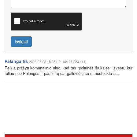
Išsiųsti
Palangaitis
2025-07-02 15:28 (IP: 104.23.223.114)
Reikia prašyti komunalinio ūkio, kad tas "politines šiukšles" išvestų kur
toliau nuo Palangos ir pasiimtų dar gailevičių su m.nesteckiu :)...