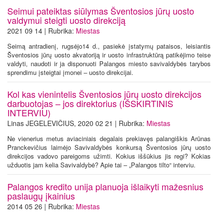
Seimui pateiktas siūlymas Šventosios jūrų uosto
valdymui steigti uosto direkciją
2021 09 14 | Rubrika:
Miestas
Seimą antradienį, rugsėjo14 d., pasiekė įstatymų pataisos, leisiantis
Šventosios jūrų uosto akvatoriją ir uosto infrastruktūrą patikėjimo teise
valdyti, naudoti ir ja disponuoti Palangos miesto savivaldybės tarybos
sprendimu įsteigtai įmonei – uosto direkcijai.
Kol kas vienintelis Šventosios jūrų uosto direkcijos
darbuotojas – jos direktorius (IŠSKIRTINIS
INTERVIU)
Linas JEGELEVIČIUS, 2020 02 21 | Rubrika:
Miestas
Ne vienerius metus aviaciniais degalais prekiavęs palangiškis Arūnas
Pranckevičius laimėjo Savivaldybės konkursą Šventosios jūrų uosto
direkcijos vadovo pareigoms užimti. Kokius iššūkius jis regi? Kokias
užduotis jam kelia Savivaldybė? Apie tai – „Palangos tilto“ interviu.
Palangos kredito unija planuoja išlaikyti mažesnius
paslaugų įkainius
2014 05 26 | Rubrika:
Miestas