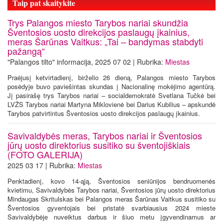
Taip pat skaitykite
Trys Palangos miesto Tarybos nariai skundžia
Šventosios uosto direkcijos paslaugų įkainius,
meras Šarūnas Vaitkus: „Tai – bandymas stabdyti
pažangą“
"Palangos tilto" informacija, 2025 07 02 | Rubrika:
Miestas
Praėjusį ketvirtadienį, birželio 26 dieną, Palangos miesto Tarybos
posėdyje buvo paviešintas skundas į Nacionalinę mokėjimo agentūrą.
Jį pasirašę trys Tarybos nariai – socialdemokratė Svetlana Tučkė bei
LVŽS Tarybos nariai Martyna Miklovienė bei Darius Kubilius – apskundė
Tarybos patvirtintus Šventosios uosto direkcijos paslaugų įkainius.
Savivaldybės meras, Tarybos nariai ir Šventosios
jūrų uosto direktorius susitiko su šventojiškiais
(FOTO GALERIJA)
2025 03 17 | Rubrika:
Miestas
Penktadienį, kovo 14-ąją, Šventosios seniūnijos bendruomenės
kvietimu, Savivaldybės Tarybos nariai, Šventosios jūrų uosto direktorius
Mindaugas Skritulskas bei Palangos meras Šarūnas Vaitkus susitiko su
Šventosios gyventojais bei pristatė svarbiausius 2024 mieste
Savivaldybėje nuveiktus darbus ir šiuo metu įgyvendinamus ar