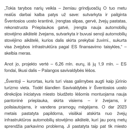
„Tokia tarybos narių veikla – žemiau grindjuosčių O tuo metu
realūs darbai kalba patys už save: sutvarkyta ir pailginta
Šventosios uosto krantinė, įrengtas slipas, gervė, žvejų pastatas,
rekonstruota Prieplaukos gatvė, įrengta nauja automobilių
stovėjimo aikštelė žvejams, sutvarkyta ir buvusi senoji automobilių
stovėjimo aikštelė, kurios dalis skirta prekybai žuvimi., sukurta
visa žvejybos infrastruktūra pagal ES finansavimo taisykles,“ –
skelbia meras.
Anot jo, projekto vertė – 6,26 mln. eurų, iš jų 1,9 mln. – ES
fondai, likusi dalis – Palangos savivaldybės lėšos.
„Šventoji – kurortas, kuris turi visas galimybes augti kaip jūrinio
turizmo vieta. Todėl šiandien Savivaldybės ir Šventosios uosto
direkcijos iniciatyva miesto biudžeto lėšomis montuojama nauja
pantoninė prieplauka, skirta visiems – ir žvejams, ir
poilsiautojams, ir vandens pramogų mėgėjams. O dar 2023
metais pastatyta papildoma, visiškai atskirta nuo žvejų
infrastruktūros automobilių stovėjimo aikštelė, kuri jau porą metų
sprendžia parkavimo problemą. Ji pastatyta taip pat tik miesto