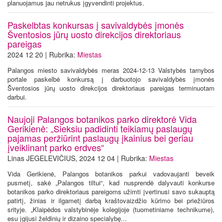
planuojamus jau netrukus įgyvendinti projektus.
Paskelbtas konkursas į savivaldybės įmonės
Šventosios jūrų uosto direkcijos direktoriaus
pareigas
2024 12 20 | Rubrika:
Miestas
Palangos miesto savivaldybės meras 2024-12-13 Valstybės tarnybos
portale paskelbė konkursą į darbuotojo savivaldybės įmonės
Šventosios jūrų uosto direkcijos direktoriaus pareigas terminuotam
darbui.
Naujoji Palangos botanikos parko direktorė Vida
Gerikienė: „Sieksiu padidinti teikiamų paslaugų
pajamas peržiūrint paslaugų įkainius bei geriau
įveiklinant parko erdves“
Linas JEGELEVIČIUS, 2024 12 04 | Rubrika:
Miestas
Vida Gerikienė, Palangos botanikos parkui vadovaujanti beveik
pusmetį, sakė „Palangos tiltui“, kad nusprendė dalyvauti konkurse
botanikos parko direktoriaus pareigoms užimti įvertinusi savo sukauptą
patirtį, žinias ir ilgametį darbą kraštovaizdžio kūrimo bei priežiūros
srityje. „Klaipėdos valstybinėje kolegijoje (tuometiniame technikume),
esu įgijusi želdinių ir dizaino specialybę...