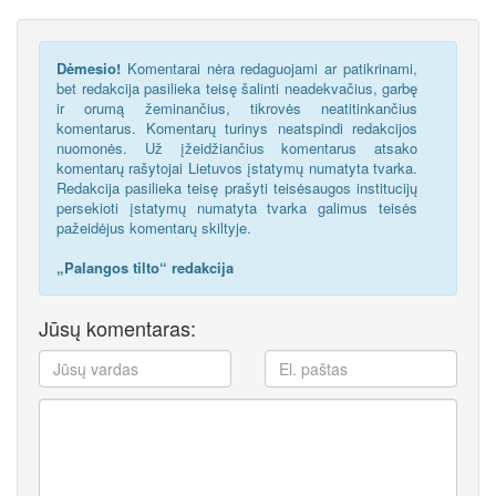
Dėmesio!
Komentarai nėra redaguojami ar patikrinami,
bet redakcija pasilieka teisę šalinti neadekvačius, garbę
ir orumą žeminančius, tikrovės neatitinkančius
komentarus. Komentarų turinys neatspindi redakcijos
nuomonės. Už įžeidžiančius komentarus atsako
komentarų rašytojai Lietuvos įstatymų numatyta tvarka.
Redakcija pasilieka teisę prašyti teisėsaugos institucijų
persekioti įstatymų numatyta tvarka galimus teisės
pažeidėjus komentarų skiltyje.
„Palangos tilto“ redakcija
Jūsų komentaras: