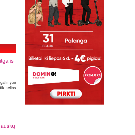
tgalis
 galimybė
tik kelias
iauskų