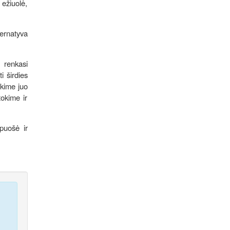
 ežiuolė,
ternatyva
u renkasi
i širdies
ėkime juo
tokime ir
 puošė ir