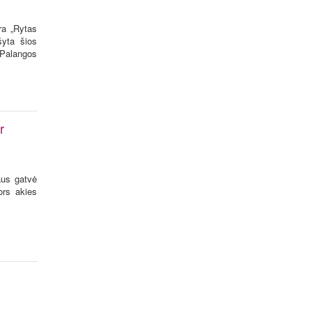
ra „Rytas
šyta šios
 Palangos
r
aus gatvė
ors akies