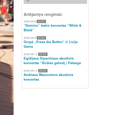
31
Artėjantys renginiai:
2026-08-8
20:00
“Domino” teatro koncertas “White &
Black”
2026-08-9
20:00
Grupė „Press the Button“ ir Livija
Gema
2026-08-13
20:00
Egidijaus Sipavičiaus akustinis
koncertas “Širdies gelmėj | Palanga
2026-08-14
20:00
Andriaus Mamontovo akustinis
koncertas