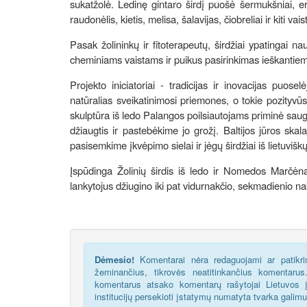
sukatžolė. Ledinę gintaro širdį puošė šermukšniai, erš
raudonėlis, kietis, melisa, šalavijas, čiobreliai ir kiti vais
Pasak žolininkų ir fitoterapeutų, širdžiai ypatingai na
cheminiams vaistams ir puikus pasirinkimas ieškantie
Projekto iniciatoriai - tradicijas ir inovacijas puo
natūralias sveikatinimosi priemones, o tokie pozityvūs 
skulptūra iš ledo Palangos poilsiautojams priminė saug
džiaugtis ir pastebėkime jo grožį. Baltijos jūros ska
pasisemkime įkvėpimo sielai ir jėgų širdžiai iš lietuvi
Įspūdinga Žolinių širdis iš ledo ir Nomedos Marčėna
lankytojus džiugino iki pat vidurnakčio, sekmadienio na
Dėmesio!
Komentarai nėra redaguojami ar patikrin
žeminančius, tikrovės neatitinkančius komentaru
komentarus atsako komentarų rašytojai Lietuvos į
institucijų persekioti įstatymų numatyta tvarka galim