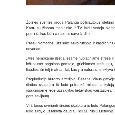
Žolinės šventės proga Palanga poilsiautojus stebino g
Kartu su žinoma menininke ir TV laidų vedėja Nomeda 
priminė, kad būtina rūpintis savo širdimi.
Pasak Nomedos, užsisukę savo rutinoje ir kasdieniniuo
dovanas.
„Mes nemokame ilsėtis, esame nuolatiniame strese ir į
ieškotume pagalbos gamtoje, griebiamės kraštutinių pr
liaudies išmintį ir atrasti tai, kas yra natūralu, efektyv
Pagrindinėje kurorto arterijoje, Basanavičiaus gatvėje
širdies skulptūra iš ledo pritraukė minias lankytojų.
įspūdingame lede užšaldytas lietuviškas vaistažoles, tr
gerą savijautą.
Virš tonos sverianti širdies skulptūra iš ledo Palango
ledo širdyje užšaldyta daugiau nei 20 rūšių Lietuvoje