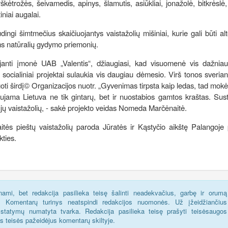
kėtrožės, šeivamedis, apinys, šlamutis, asiūkliai, jonažolė, bitkrėslė,
tiniai augalai.
udingi šimtmečius skaičiuojantys vaistažolių mišiniai, kurie gali būti al
ms natūralių gydymo priemonių.
selėjanti įmonė UAB „Valentis“, džiaugiasi, kad visuomenė vis dažnia
socialiniai projektai sulaukia vis daugiau dėmesio. Virš tonos sveriant
oti širdį© Organizacijos nuotr. „Gyvenimas tirpsta kaip ledas, tad mok
laujama Lietuva ne tik gintarų, bet ir nuostabios gamtos kraštas. Sus
škųjų vaistažolių, - sakė projekto veidas Nomeda Marčėnaitė.
itės pieštų vaistažolių paroda Jūratės ir Kąstyčio aikštę Palangoje
kties.
ami, bet redakcija pasilieka teisę šalinti neadekvačius, garbę ir orumą
s. Komentarų turinys neatspindi redakcijos nuomonės. Už įžeidžiančius
statymų numatyta tvarka. Redakcija pasilieka teisę prašyti teisėsaugos
us teisės pažeidėjus komentarų skiltyje.