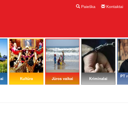
Paieška
Kontaktai
PT r
ai
Kultūra
Jūros vaikai
Kriminalai