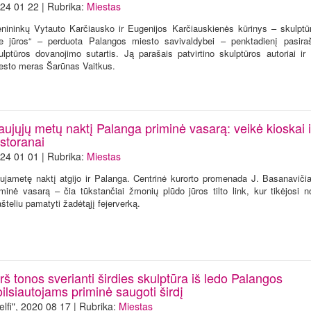
24 01 22 | Rubrika:
Miestas
nininkų Vytauto Karčiausko ir Eugenijos Karčiauskienės kūrinys – skulptū
ie jūros“ – perduota Palangos miesto savivaldybei – penktadienį pasira
ulptūros dovanojimo sutartis. Ją parašais patvirtino skulptūros autoriai ir
esto meras Šarūnas Vaitkus.
ujųjų metų naktį Palanga priminė vasarą: veikė kioskai i
storanai
24 01 01 | Rubrika:
Miestas
ujametę naktį atgijo ir Palanga. Centrinė kurorto promenada J. Basanaviči
iminė vasarą – čia tūkstančiai žmonių plūdo jūros tilto link, kur tikėjosi n
ašteliu pamatyti žadėtąjį fejerverką.
rš tonos sverianti širdies skulptūra iš ledo Palangos
ilsiautojams priminė saugoti širdį
elfi", 2020 08 17 | Rubrika:
Miestas