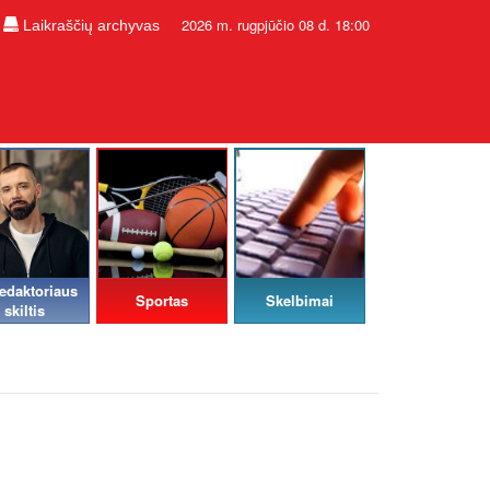
2026 m. rugpjūčio 08 d. 18:00
Laikraščių archyvas
edaktoriaus
Sportas
Skelbimai
skiltis