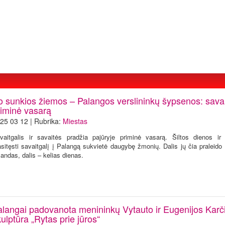
o sunkios žiemos – Palangos verslininkų šypsenos: savai
riminė vasarą
25 03 12 | Rubrika:
Miestas
vaitgalis ir savaitės pradžia pajūryje priminė vasarą. Šiltos dienos ir
asitęsti savaitgalį į Palangą sukvietė daugybę žmonių. Dalis jų čia praleido 
landas, dalis – kelias dienas.
alangai padovanota menininkų Vytauto ir Eugenijos Karč
ulptūra „Rytas prie jūros“