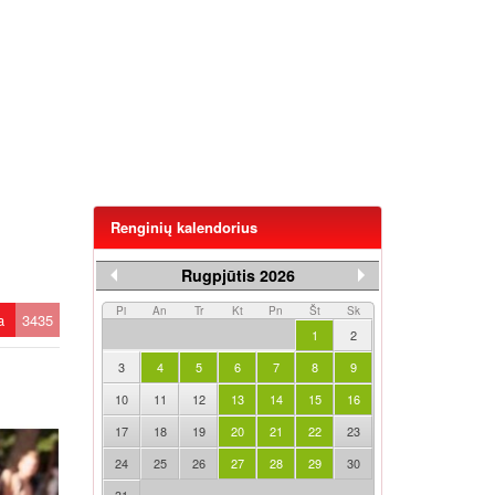
Renginių kalendorius
Rugpjūtis 2026
Pi
An
Tr
Kt
Pn
Št
Sk
ta
3435
1
2
3
4
5
6
7
8
9
10
11
12
13
14
15
16
17
18
19
20
21
22
23
24
25
26
27
28
29
30