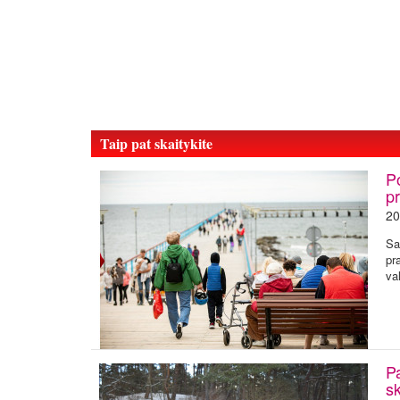
Taip pat skaitykite
P
p
20
Sa
pr
va
P
sk