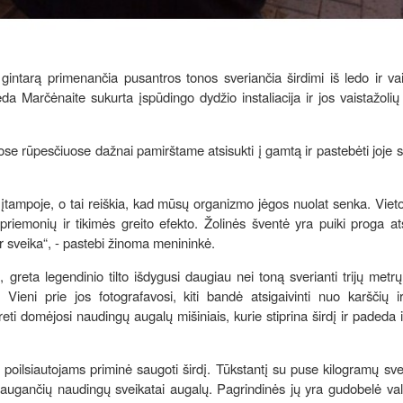
intarą primenančia pusantros tonos sveriančia širdimi iš ledo ir vai
Marčėnaite sukurta įspūdingo dydžio instaliacija ir jos vaistažolių 
se rūpesčiuose dažnai pamirštame atsisukti į gamtą ir pastebėti joje s
tampoje, o tai reiškia, kad mūsų organizmo jėgos nuolat senka. Vieto
iemonių ir tikimės greito efekto. Žolinės šventė yra puiki proga ats
u ir sveika“, - pastebi žinoma menininkė.
, greta legendinio tilto išdygusi daugiau nei toną sverianti trijų metr
 Vieni prie jos fotografavosi, kiti bandė atsigaivinti nuo karščių ir
eti domėjosi naudingų augalų mišiniais, kurie stiprina širdį ir padeda 
s poilsiautojams priminė saugoti širdį. Tūkstantį su puse kilogramų sve
 augančių naudingų sveikatai augalų. Pagrindinės jų yra gudobelė val