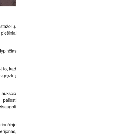
stažolių.
piešiniai
lypinčias
j to, kad
igręžti į
ų aukščio
 paliesti
išsaugoti
riančioje
erijonas,