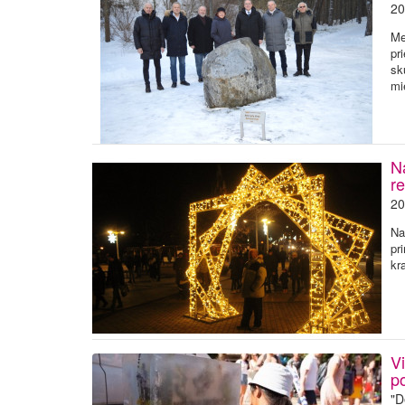
20
Me
pr
sk
mi
Na
re
20
Na
pr
kr
Vi
po
"D