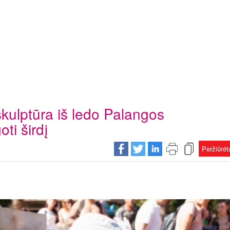
 skulptūra iš ledo Palangos
ti širdį
Peržiūrė