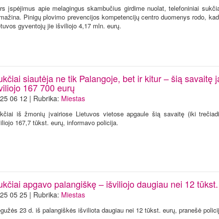
rs įspėjimus apie melagingus skambučius girdime nuolat, telefoniniai sukči
mažina. Pinigų plovimo prevencijos kompetencijų centro duomenys rodo, kad 
etuvos gyventojų jie išviliojo 4,17 mln. eurų.
kčiai siautėja ne tik Palangoje, bet ir kitur – šią savaitę 
viliojo 167 700 eurų
25 06 12 | Rubrika:
Miestas
kčiai iš žmonių įvairiose Lietuvos vietose apgaule šią savaitę (iki trečiadi
viliojo 167,7 tūkst. eurų, informavo policija.
kčiai apgavo palangiškę – išviliojo daugiau nei 12 tūkst.
25 05 25 | Rubrika:
Miestas
gužės 23 d. iš palangiškės išviliota daugiau nei 12 tūkst. eurų, pranešė polici