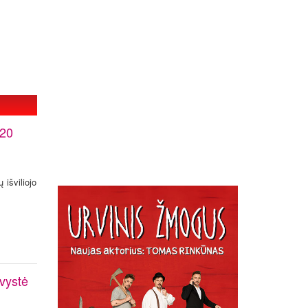
120
 išviliojo
avystė