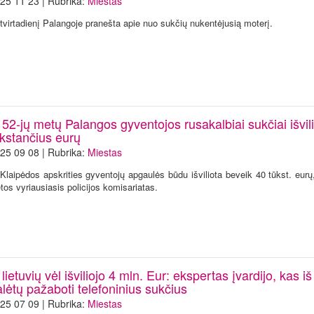
25 11 23 | Rubrika:
Miestas
tvirtadienį Palangoje pranešta apie nuo sukčių nukentėjusią moterį.
 52-jų metų Palangos gyventojos rusakalbiai sukčiai išvil
ūkstančius eurų
25 09 08 | Rubrika:
Miestas
 Klaipėdos apskrities gyventojų apgaulės būdu išviliota beveik 40 tūkst. eur
etos vyriausiasis policijos komisariatas.
 lietuvių vėl išviliojo 4 mln. Eur: ekspertas įvardijo, kas iš
lėtų pažaboti telefoninius sukčius
25 07 09 | Rubrika:
Miestas