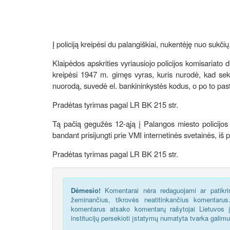
Į policiją kreipėsi du palangiškiai, nukentėję nuo sukčių
Klaipėdos apskrities vyriausiojo policijos komisariato
kreipėsi 1947 m. gimęs vyras, kuris nurodė, kad sek
nuorodą, suvedė el. bankininkystės kodus, o po to pas
Pradėtas tyrimas pagal LR BK 215 str.
Tą pačią gegužės 12-ąją į Palangos miesto policijos 
bandant prisijungti prie VMI internetinės svetainės, i
Pradėtas tyrimas pagal LR BK 215 str.
Dėmesio!
Komentarai nėra redaguojami ar patikrin
žeminančius, tikrovės neatitinkančius komentaru
komentarus atsako komentarų rašytojai Lietuvos į
institucijų persekioti įstatymų numatyta tvarka galim