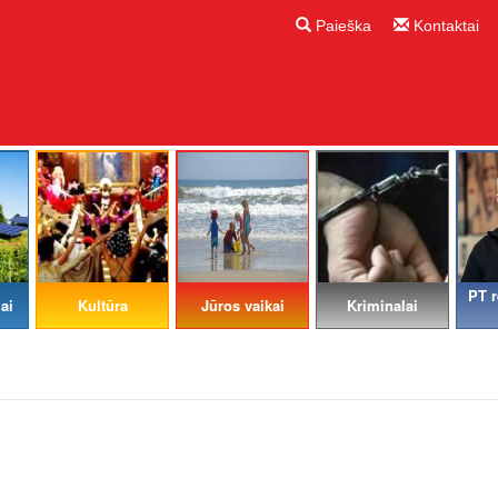
Paieška
Kontaktai
PT r
ai
Kultūra
Jūros vaikai
Kriminalai