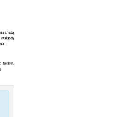
misariatą
atsiųstą
eurų.
d tądien,
ų.