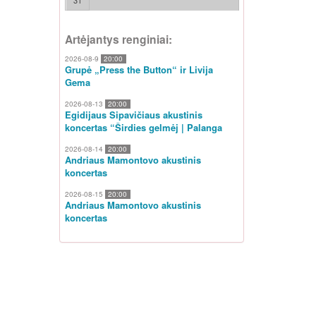
31
Artėjantys renginiai:
2026-08-9
20:00
Grupė „Press the Button“ ir Livija
Gema
2026-08-13
20:00
Egidijaus Sipavičiaus akustinis
koncertas “Širdies gelmėj | Palanga
2026-08-14
20:00
Andriaus Mamontovo akustinis
koncertas
2026-08-15
20:00
Andriaus Mamontovo akustinis
koncertas