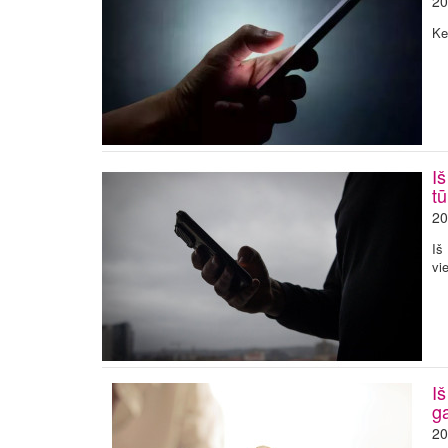
20
Ke
Iš
t
20
Iš
vi
Iš
ga
20