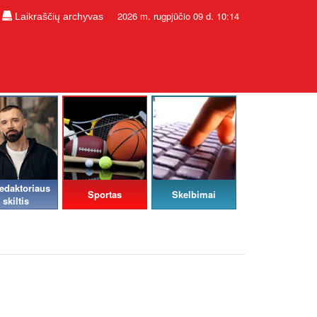
2026 m. rugpjūčio 09 d. 10:14
Laikraščių archyvas
edaktoriaus
Sportas
Skelbimai
skiltis