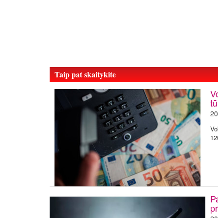
Taip pat skaitykite
Vo
tū
20
Vo
12
Pa
p