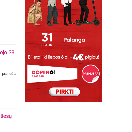
iojo 28
ų, praneša
 tiesų