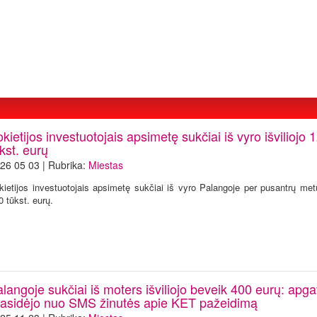
kietijos investuotojais apsimetę sukčiai iš vyro išviliojo 
kst. eurų
26 05 03 | Rubrika:
Miestas
kietijos investuotojais apsimetę sukčiai iš vyro Palangoje per pusantrų metų
0 tūkst. eurų.
langoje sukčiai iš moters išviliojo beveik 400 eurų: apg
rasidėjo nuo SMS žinutės apie KET pažeidimą