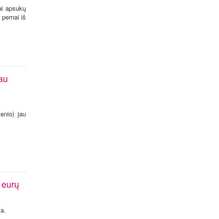
ai apsukų
pernai iš
jau
enio) jau
 eurų
ja.