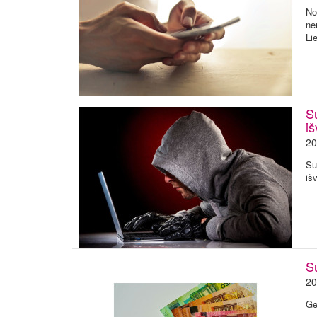
No
ne
Li
Su
iš
20
Su
iš
Su
20
Ge