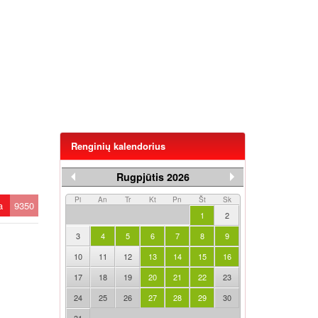
Renginių kalendorius
Rugpjūtis 2026
Pi
An
Tr
Kt
Pn
Št
Sk
ta
9350
1
2
3
4
5
6
7
8
9
10
11
12
13
14
15
16
17
18
19
20
21
22
23
24
25
26
27
28
29
30