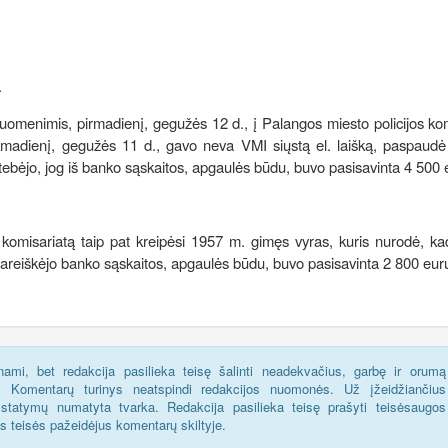
.
 duomenimis, pirmadienį, gegužės 12 d., į Palangos miesto policijos ko
madienį, gegužės 11 d., gavo neva VMI siųstą el. laišką, paspaudė 
tebėjo, jog iš banko sąskaitos, apgaulės būdu, buvo pasisavinta 4 500 
komisariatą taip pat kreipėsi 1957 m. gimęs vyras, kuris nurodė, ka
š pareiškėjo banko sąskaitos, apgaulės būdu, buvo pasisavinta 2 800 eur
ami, bet redakcija pasilieka teisę šalinti neadekvačius, garbę ir orumą
s. Komentarų turinys neatspindi redakcijos nuomonės. Už įžeidžiančius
statymų numatyta tvarka. Redakcija pasilieka teisę prašyti teisėsaugos
us teisės pažeidėjus komentarų skiltyje.