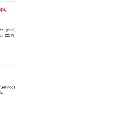
mpų“
“ (21-9)
7, 22:19)
Kretingos
ai.