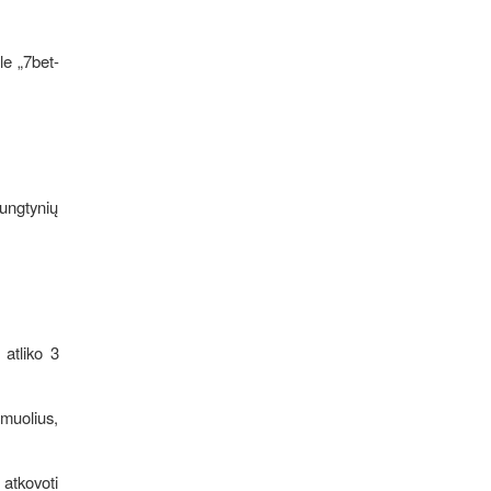
le „7bet-
rungtynių
 atliko 3
amuolius,
 atkovoti