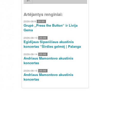
31
Artėjantys renginiai:
2026-08-9
20:00
Grupė „Press the Button“ ir Livija
Gema
2026-08-13
20:00
Egidijaus Sipavičiaus akustinis
koncertas “Širdies gelmėj | Palanga
2026-08-14
20:00
Andriaus Mamontovo akustinis
koncertas
2026-08-15
20:00
Andriaus Mamontovo akustinis
koncertas