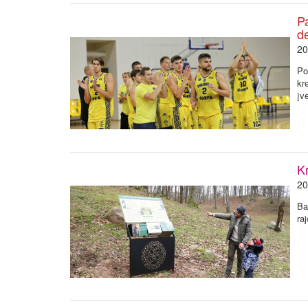
Pa
d
20
Po
kr
įv
Kr
20
Ba
ra