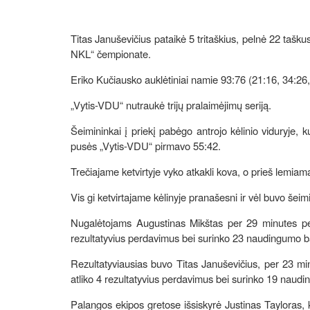
Titas Januševičius pataikė 5 tritaškius, pelnė 22 tašk
NKL“ čempionate.
Eriko Kučiausko auklėtiniai namie 93:76 (21:16, 34:26,
„Vytis-VDU“ nutraukė trijų pralaimėjimų seriją.
Šeimininkai į priekį pabėgo antrojo kėlinio viduryje, 
pusės „Vytis-VDU“ pirmavo 55:42.
Trečiajame ketvirtyje vyko atkakli kova, o prieš lemiam
Vis gi ketvirtajame kėlinyje pranašesni ir vėl buvo šeimi
Nugalėtojams Augustinas Mikštas per 29 minutes pelnė
rezultatyvius perdavimus bei surinko 23 naudingumo b
Rezultatyviausias buvo Titas Januševičius, per 23 minu
atliko 4 rezultatyvius perdavimus bei surinko 19 naud
Palangos ekipos gretose išsiskyrė Justinas Tayloras, k