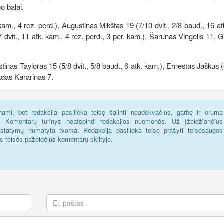
o balai.
 kam., 4 rez. perd.), Augustinas Mikštas 19 (7/10 dvit., 2/8 baud., 16 at
7 dvit., 11 atk. kam., 4 rez. perd., 3 per. kam.), Šarūnas Vingelis 11, G
ustinas Tayloras 15 (5/8 dvit., 5/8 baud., 6 atk. kam.), Ernestas Jaškus (4
Tadas Kararinas 7.
ami, bet redakcija pasilieka teisę šalinti neadekvačius, garbę ir orumą
s. Komentarų turinys neatspindi redakcijos nuomonės. Už įžeidžiančius
statymų numatyta tvarka. Redakcija pasilieka teisę prašyti teisėsaugos
us teisės pažeidėjus komentarų skiltyje.