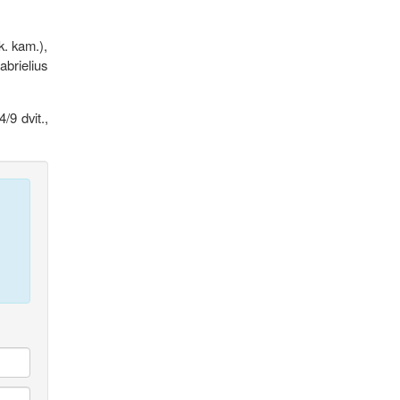
k. kam.),
abrielius
/9 dvit.,