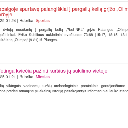
baigoje spurtavę palangiškiai į pergalių kelią grįžo „Oli
erbyje
25 01 24 | Rubrika:
Sportas
 dviejų nesėkmių į pergalių kelią „7bet-NKL“ grįžo Palangos „Olimpo
epšininkai. Eriko Kubiliaus auklėtiniai svečiuose 73:68 (15:17, 18:15, 18:1
eikė kitą „Olimpą“ (9-21) iš Plungės.
etinga kviečia pažinti kuršius jų sukilimo vietoje
25 01 21 | Rubrika:
Miestas
ltų vikingais vadinamų kuršių archeologiniais paminklais garsėjančiame 
jone pradėti atnaujinti piliakalnių istoriją pasakojantys informaciniai lauko stend