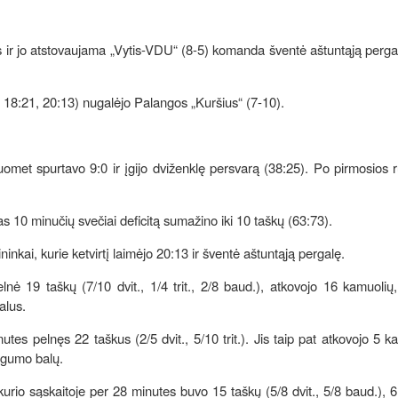
us ir jo atstovaujama „Vytis-VDU“ (8-5) komanda šventė aštuntąją perga
 18:21, 20:13) nugalėjo Palangos „Kuršius“ (7-10).
kuomet spurtavo 9:0 ir įgijo dviženklę persvarą (38:25). Po pirmosios 
as 10 minučių svečiai deficitą sumažino iki 10 taškų (63:73).
ninkai, kurie ketvirtį laimėjo 20:13 ir šventė aštuntąją pergalę.
 19 taškų (7/10 dvit., 1/4 trit., 2/8 baud.), atkovojo 16 kamuolių,
alus.
tes pelnęs 22 taškus (2/5 dvit., 5/10 trit.). Jis taip pat atkovojo 5 k
ingumo balų.
urio sąskaitoje per 28 minutes buvo 15 taškų (5/8 dvit., 5/8 baud.), 6