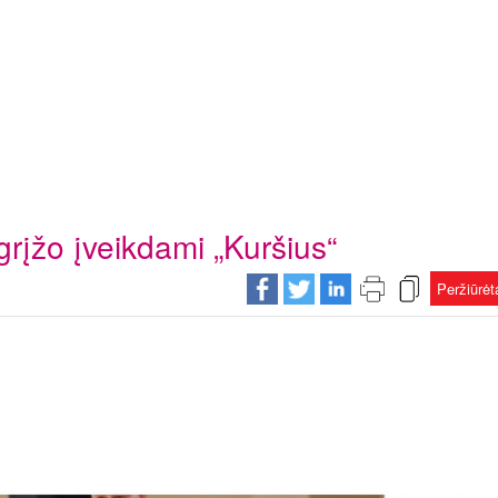
 grįžo įveikdami „Kuršius“
Peržiūrė