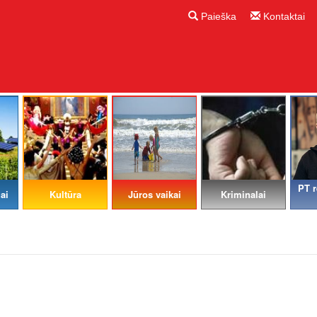
Paieška
Kontaktai
PT r
ai
Kultūra
Jūros vaikai
Kriminalai