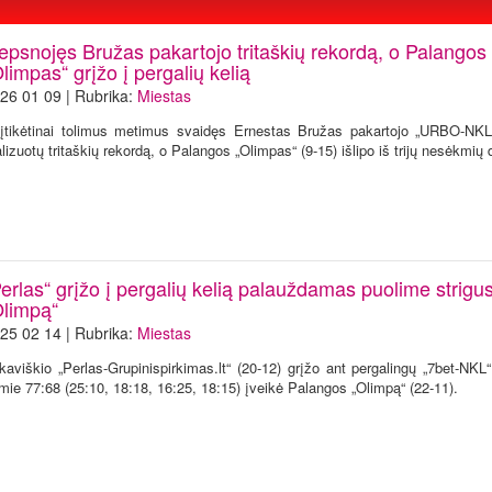
iepsnojęs Bružas pakartojo tritaškių rekordą, o Palangos
limpas“ grįžo į pergalių kelią
26 01 09 | Rubrika:
Miestas
įtikėtinai tolimus metimus svaidęs Ernestas Bružas pakartojo „URBO-NK
alizuotų tritaškių rekordą, o Palangos „Olimpas“ (9-15) išlipo iš trijų nesėkmių
erlas“ grįžo į pergalių kelią palauždamas puolime strigus
Olimpą“
25 02 14 | Rubrika:
Miestas
lkaviškio „Perlas-Grupinispirkimas.lt“ (20-12) grįžo ant pergalingų „7bet-NKL
mie 77:68 (25:10, 18:18, 16:25, 18:15) įveikė Palangos „Olimpą“ (22-11).