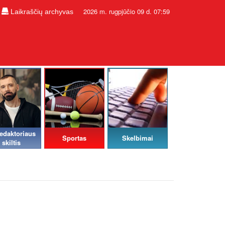
2026 m. rugpjūčio 09 d. 07:59
Laikraščių archyvas
edaktoriaus
Sportas
Skelbimai
skiltis