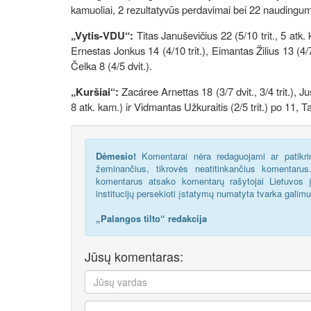
kamuoliai, 2 rezultatyvūs perdavimai bei 22 naudingum
„Vytis-VDU“:
Titas Januševičius 22 (5/10 trit., 5 atk.
Ernestas Jonkus 14 (4/10 trit.), Eimantas Žilius 13 (4/
Čelka 8 (4/5 dvit.).
„Kuršiai“:
Zacáree Arnettas 18 (3/7 dvit., 3/4 trit.), J
8 atk. kam.) ir Vidmantas Užkuraitis (2/5 trit.) po 11, 
Dėmesio!
Komentarai nėra redaguojami ar patikrin
žeminančius, tikrovės neatitinkančius komentaru
komentarus atsako komentarų rašytojai Lietuvos į
institucijų persekioti įstatymų numatyta tvarka galim
„Palangos tilto“ redakcija
Jūsų komentaras: