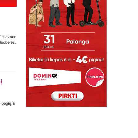
L“ sezono
 duobelės.
į
“ bėgių ir