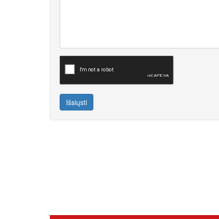
Išsiųsti