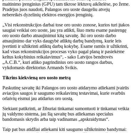
maitinimo įrenginius (GPU) tam tikrose lėktuvų aikštelėse, po žeme.
Pradėjus juos naudoti, Palangos oro uoste daugeliu atvejų
nebereikės dyzelinių elektros energijos įrenginių.
„Visi rekonstrukcijos darbai tose oro uosto zonose, kurios turi įtakos
saugiai veiklai oro uoste, jau yra atlikti, šiuo metu esame pasirengę
oro uosto darbo atnaujinimui kitą savaitę. Iki oro uosto darbo
atnaujinimo dar vyks daugybė atliktų darbų bandymų, kurie leis
įvertinti ir užtikrinti atliktų darbų kokybę. Esame ramūs ir užtikrinti,
kad visas rekonstrukcijos procesas vyko pagal planą ir pasiekėme
keltus kokybinius reikalavimus“, - sako Latvijos bendrovės
„A.C.B.“, kuri atliko pagrindinius oro uosto rangos darbus,
vykdomasis direktorius Armands Svikis.
Tikrins kiekvieną oro uosto metrą
Paskutinę savaitę iki Palangos oro uosto atidarymo atliekami įvairūs
aviacijos saugos ir saugumo reikalavimų testavimai, kurie svarbūs
orlaivių eismui jau atidarius oro uostą.
Siekiant patikrinti, ar žiburiai tinkamai sumontuoti ir tinkamai veikia
jų valdymo sistema, jau šią savaitę bus atliekamas specialus
bandomasis skrydis arba taip vadinamas „apskraidymas“.
Taip pat bus atidžiai atliekami kiti saugumo užtikrinimo bandymai: