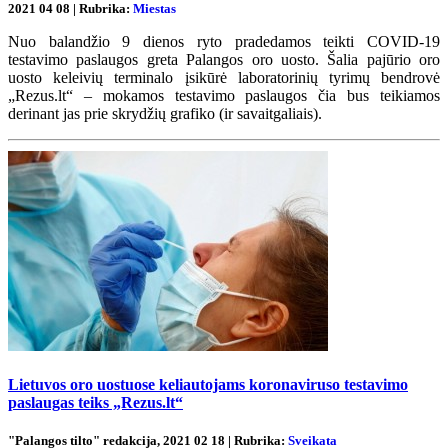
2021 04 08 | Rubrika:
Miestas
Nuo balandžio 9 dienos ryto pradedamos teikti COVID-19
testavimo paslaugos greta Palangos oro uosto. Šalia pajūrio oro
uosto keleivių terminalo įsikūrė laboratorinių tyrimų bendrovė
„Rezus.lt“ – mokamos testavimo paslaugos čia bus teikiamos
derinant jas prie skrydžių grafiko (ir savaitgaliais).
Lietuvos oro uostuose keliautojams koronaviruso testavimo
paslaugas teiks „Rezus.lt“
"Palangos tilto" redakcija, 2021 02 18 | Rubrika:
Sveikata