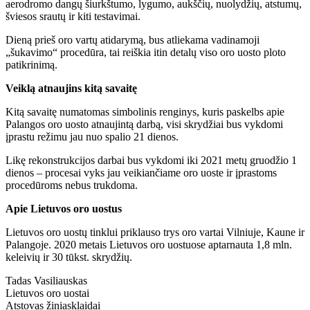
aerodromo dangų šiurkštumo, lygumo, aukščių, nuolydžių, atstumų,
šviesos srautų ir kiti testavimai.
Dieną prieš oro vartų atidarymą, bus atliekama vadinamoji
„šukavimo“ procedūra, tai reiškia itin detalų viso oro uosto ploto
patikrinimą.
Veiklą atnaujins kitą savaitę
Kitą savaitę numatomas simbolinis renginys, kuris paskelbs apie
Palangos oro uosto atnaujintą darbą, visi skrydžiai bus vykdomi
įprastu režimu jau nuo spalio 21 dienos.
Likę rekonstrukcijos darbai bus vykdomi iki 2021 metų gruodžio 1
dienos – procesai vyks jau veikiančiame oro uoste ir įprastoms
procedūroms nebus trukdoma.
Apie Lietuvos oro uostus
Lietuvos oro uostų tinklui priklauso trys oro vartai Vilniuje, Kaune ir
Palangoje. 2020 metais Lietuvos oro uostuose aptarnauta 1,8 mln.
keleivių ir 30 tūkst. skrydžių.
Tadas Vasiliauskas
Lietuvos oro uostai
Atstovas žiniasklaidai