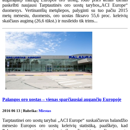
paskelbti naujausi Tarptautinės oro uostų tarybos„ACI Europe“
duomenys. Vertinantšių metųliepos, palyginti su tuo pačiu 2015
metų mėnesiu, duomenis, oro uostas fiksavo 55,6 proc. keleivių
skaičiaus augimą (26,6 tūkst.) ir nusileido tik trims...
Palangos oro uostas – vienas sparčiausiai augančių Europoje
2016 06 13 | Rubrika:
Miestas
Tarptautinei oro uostų tarybai „ACI Europe“ suskaičiavus balandžio
mėnesio Europos oro uostų keleivių statistiką, paaiškėjo, kad