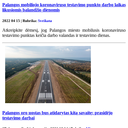
Palangos mobiliojo koronaviruso testavimo punkto darbo laikas
likusiomis balandžio dienomis
2022 04 15 | Rubrika:
Sveikata
Atkreipkite dėmesį, jog Palangos miesto mobilusis koronaviruso
testavimo punktas keičia darbo valandas ir testavimo dienas.
Palangos oro uostas bus atidarytas kitą savaitę: prasidėjo
testavimo darbai