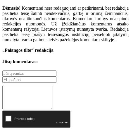
Dėmesio!
Komentarai nėra redaguojami ar patikrinami, bet redakcija
pasilieka teisę šalinti neadekvačius, garbę ir orumą žeminančius,
tikrovės neatitinkančius komentarus. Komentarų turinys neatspindi
redakcijos nuomonės. Už įžeidžiančius komentarus atsako
komentarų rašytojai Lietuvos įstatymų numatyta tvarka. Redakcija
pasilieka teisę prašyti teisėsaugos institucijų persekioti įstatymų
numatyta tvarka galimus teisės pažeidėjus komentarų skiltyje.
„Palangos tilto“ redakcija
Jūsų komentaras: