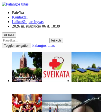
Paieška
Kontaktai
Laikraščių archyvas
2026 m. rugpjūčio 06 d. 18:39
×
Close
Ieškoti
Palangos tiltas
Toggle navigation
Miestas
Sveikata
Verslas pinigai