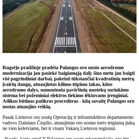
Rugsėjo pradžioje pradėta Palangos oro uosto aerodromo
modernizacija jau pasiekė baigiamąją dalį: šiuo metu jau baigti
visi pagrindiniai darbai, pakeisti tūkstančiai kvadratinių metrų
įvairių dangų, atnaujintas kilimo-tūpimo takas, kitos
aerodromo dalys, sumontuota paviršinių nuotekų surinkimo
sistema bei požeminiai elektros tiekimo lėktuvams įrenginiai.
Atlikus būtinas patikros procedūras - kitą savaitę Palangos oro
uostas atnaujins veiklą.
Pasak Lietuvos oro uostų Operacijų ir infrastruktūros departamento
vadovo Dainiaus Čiuplio, atnaujintas oro uostas turės teigiamą įtaką
ne vien keleiviams, bet ir visam Vakarų Lietuvos regionui.
„Nauda, kurią atneš ši Palangos oro uosto rekonstrukcija, yra itin