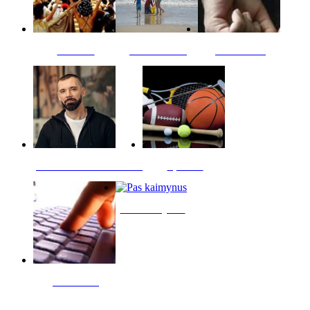
Kultūra
Jūros vaikai
Kriminalai
PT redaktoriaus skiltis
Sportas
Pas kaimynus
Skelbimai