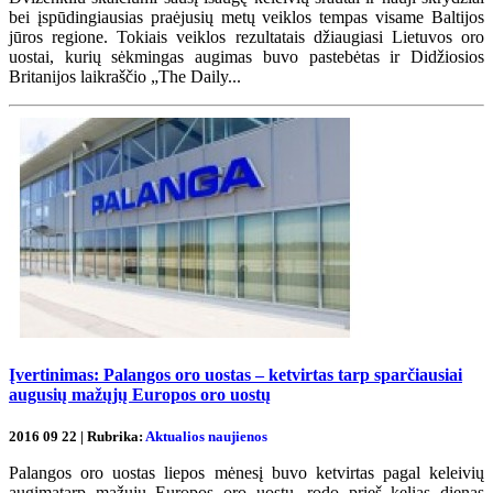
bei įspūdingiausias praėjusių metų veiklos tempas visame Baltijos
jūros regione. Tokiais veiklos rezultatais džiaugiasi Lietuvos oro
uostai, kurių sėkmingas augimas buvo pastebėtas ir Didžiosios
Britanijos laikraščio „The Daily...
Įvertinimas: Palangos oro uostas – ketvirtas tarp sparčiausiai
augusių mažųjų Europos oro uostų
2016 09 22 | Rubrika:
Aktualios naujienos
Palangos oro uostas liepos mėnesį buvo ketvirtas pagal keleivių
augimątarp mažųjų Europos oro uostų, rodo prieš kelias dienas