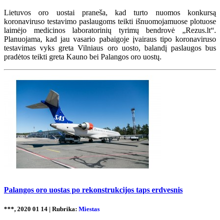
Lietuvos oro uostai praneša, kad turto nuomos konkursą
koronaviruso testavimo paslaugoms teikti išnuomojamuose plotuose
laimėjo medicinos laboratorinių tyrimų bendrovė „Rezus.lt“.
Planuojama, kad jau vasario pabaigoje įvairaus tipo koronaviruso
testavimas vyks greta Vilniaus oro uosto, balandį paslaugos bus
pradėtos teikti greta Kauno bei Palangos oro uostų.
Palangos oro uostas po rekonstrukcijos taps erdvesnis
***, 2020 01 14 | Rubrika:
Miestas