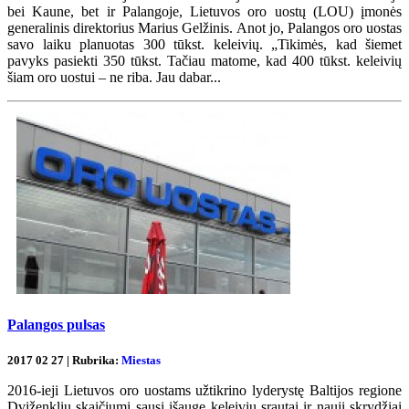
bei Kaune, bet ir Palangoje, Lietuvos oro uostų (LOU) įmonės
generalinis direktorius Marius Gelžinis. Anot jo, Palangos oro uostas
savo laiku planuotas 300 tūkst. keleivių. „Tikimės, kad šiemet
pavyks pasiekti 350 tūkst. Tačiau matome, kad 400 tūkst. keleivių
šiam oro uostui – ne riba. Jau dabar...
Palangos pulsas
2017 02 27 | Rubrika:
Miestas
2016-ieji Lietuvos oro uostams užtikrino lyderystę Baltijos regione
Dviženkliu skaičiumi sausį išaugę keleivių srautai ir nauji skrydžiai