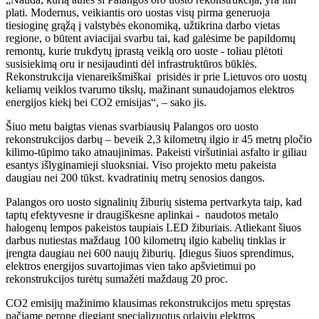
plati. Modernus, veikiantis oro uostas visų pirma generuoja
tiesioginę grąžą į valstybės ekonomiką, užtikrina darbo vietas
regione, o būtent aviacijai svarbu tai, kad galėsime be papildomų
remontų, kurie trukdytų įprastą veiklą oro uoste - toliau plėtoti
susisiekimą oru ir nesijaudinti dėl infrastruktūros būklės.
Rekonstrukcija vienareikšmiškai prisidės ir prie Lietuvos oro uostų
keliamų veiklos tvarumo tikslų, mažinant sunaudojamos elektros
energijos kiekį bei CO2 emisijas“, – sako jis.
Šiuo metu baigtas vienas svarbiausių Palangos oro uosto
rekonstrukcijos darbų – beveik 2,3 kilometrų ilgio ir 45 metrų pločio
kilimo-tūpimo tako atnaujinimas. Pakeisti viršutiniai asfalto ir giliau
esantys išlyginamieji sluoksniai. Viso projekto metu pakeista
daugiau nei 200 tūkst. kvadratinių metrų senosios dangos.
Palangos oro uosto signalinių žiburių sistema pertvarkyta taip, kad
taptų efektyvesne ir draugiškesne aplinkai - naudotos metalo
halogenų lempos pakeistos taupiais LED žiburiais. Atliekant šiuos
darbus nutiestas maždaug 100 kilometrų ilgio kabelių tinklas ir
įrengta daugiau nei 600 naujų žiburių. Įdiegus šiuos sprendimus,
elektros energijos suvartojimas vien tako apšvietimui po
rekonstrukcijos turėtų sumažėti maždaug 20 proc.
CO2 emisijų mažinimo klausimas rekonstrukcijos metu spręstas
pačiame perone diegiant specializuotus orlaivių elektros