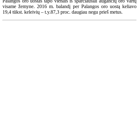
Palangos oro uostas tapo vienais iš sparčiausiai augančių oro vartų
visame žemyne. 2016 m. balandį per Palangos oro uostą keliavo
19,4 tūkst. keleivių – t.y.87,3 proc. daugiau negu prieš metus.
Renginių kalendorius