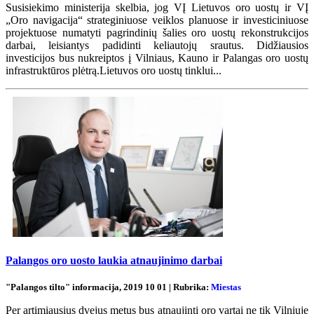
Susisiekimo ministerija skelbia, jog VĮ Lietuvos oro uostų ir VĮ
„Oro navigacija“ strateginiuose veiklos planuose ir investiciniuose
projektuose numatyti pagrindinių šalies oro uostų rekonstrukcijos
darbai, leisiantys padidinti keliautojų srautus. Didžiausios
investicijos bus nukreiptos į Vilniaus, Kauno ir Palangas oro uostų
infrastruktūros plėtrą.Lietuvos oro uostų tinklui...
Palangos oro uosto laukia atnaujinimo darbai
"Palangos tilto" informacija, 2019 10 01 | Rubrika:
Miestas
Per artimiausius dvejus metus bus atnaujinti oro vartai ne tik Vilniuje