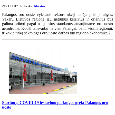
2021 10 07 | Rubrika:
Miestas
Palangos oro uoste vykstanti rekonstrukcija artėja prie pabaigos,
Vakarų Lietuvos regione jau netrukus keleivius ir orlaivius bus
galima priimti pagal naujausius standartus atnaujintame oro uosto
aerodrome. Kodėl tai svarbu ne vien Palangai, bet ir visam regionui,
ir kokią įtaką sėkmingas oro uosto darbas turi regiono ekonomikai?
Startuoja COVID-19 testavimo paslaugos greta Palangos oro
uosto