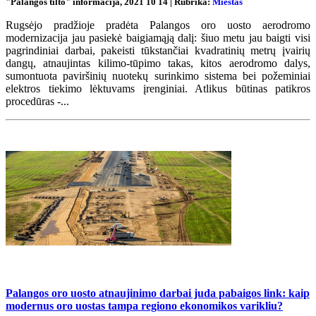
"Palangos tilto" informacija, 2021 10 14 | Rubrika:
Miestas
Rugsėjo pradžioje pradėta Palangos oro uosto aerodromo
modernizacija jau pasiekė baigiamąją dalį: šiuo metu jau baigti visi
pagrindiniai darbai, pakeisti tūkstančiai kvadratinių metrų įvairių
dangų, atnaujintas kilimo-tūpimo takas, kitos aerodromo dalys,
sumontuota paviršinių nuotekų surinkimo sistema bei požeminiai
elektros tiekimo lėktuvams įrenginiai. Atlikus būtinas patikros
procedūras -...
Palangos oro uosto atnaujinimo darbai juda pabaigos link: kaip
modernus oro uostas tampa regiono ekonomikos varikliu?