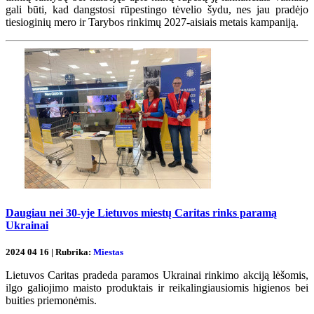
gali būti, kad dangstosi rūpestingo tėvelio šydu, nes jau pradėjo
tiesioginių mero ir Tarybos rinkimų 2027-aisiais metais kampaniją.
Daugiau nei 30-yje Lietuvos miestų Caritas rinks paramą
Ukrainai
2024 04 16 | Rubrika:
Miestas
Lietuvos Caritas pradeda paramos Ukrainai rinkimo akciją lėšomis,
ilgo galiojimo maisto produktais ir reikalingiausiomis higienos bei
buities priemonėmis.