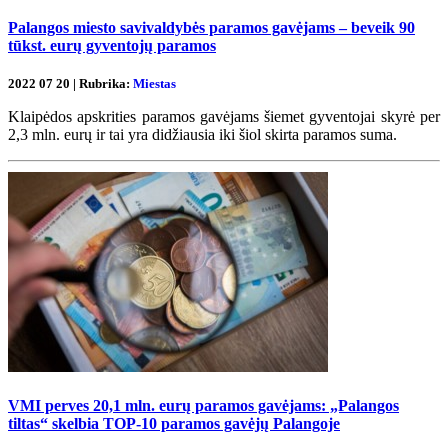
Palangos miesto savivaldybės paramos gavėjams – beveik 90
tūkst. eurų gyventojų paramos
2022 07 20 | Rubrika:
Miestas
Klaipėdos apskrities paramos gavėjams šiemet gyventojai skyrė per
2,3 mln. eurų ir tai yra didžiausia iki šiol skirta paramos suma.
VMI perves 20,1 mln. eurų paramos gavėjams: „Palangos
tiltas“ skelbia TOP-10 paramos gavėjų Palangoje