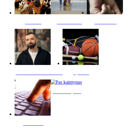
Kultūra
Jūros vaikai
Kriminalai
PT redaktoriaus skiltis
Sportas
Pas kaimynus
Skelbimai