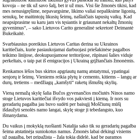
kovoja – ne tik už savo šalį, bet ir už mus. Visi šie žmonės tikisi, kad
mes nenusigręšime, nepavargsime, likimo valiai nepaliksime ligonių,
senukų, be maitintojų likusių šeimų, našlaičiais tapusių vaikų. Kad
neapsiprasime su karu jam vis tęsiantis ir griaunant nekaltų žmonių
gyvenimus“, – sako Lietuvos Carito generalinė sekretorė Deimantė
Bukeikaitė.
Svarbiausius poreikius Lietuvos Caritas derina su Ukrainos
karitiečiais, kurie pasiaukojamai darbuojasi priešakinėse pagalbos
teikimo linijose, deokupuojamose teritorijose, rūpinasi šalies viduje
perkeltais, o taip pat iš emigracijos į Ukrainą grįžtančiais žmonėmis.
Renkamos lėšos bus skirtos apgriautų namų atstatymui, ypatingai
senjorų ir šeimų. Vieniems reikia plytų ir cemento, kitiems – langų ar
durų, tretiems – medžiagų „kamšyti“ raketų išmuštų skylių.
Vieną nemažą skylę šalia Bučos gyvenančios močiutės Ninos namo
stoge Lietuvos karitiečiai išvydo vos pakviesti į kiemą. Ir nors su
geradarių pagalba jau buvo sudėti per baisųjį Moščiunų mūšį
išdaužyti senolės namo langai, skylę stoge ji tebedangsto, kuo
išmanydama.
Du vaikus į mokyklą ruošianti Natalija sako tik su geradarių pagalba
šeima atstatinėja suniokotus namus. Žmonės labai dėkingi visiems
už pagalbą, bet pripažįsta – žala tokia didelė, kad be paramos