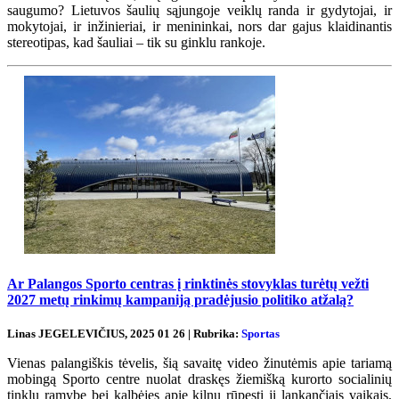
saugumo? Lietuvos šaulių sąjungoje veiklų randa ir gydytojai, ir
mokytojai, ir inžinieriai, ir menininkai, nors dar gajus klaidinantis
stereotipas, kad šauliai – tik su ginklu rankoje.
Ar Palangos Sporto centras į rinktinės stovyklas turėtų vežti
2027 metų rinkimų kampaniją pradėjusio politiko atžalą?
Linas JEGELEVIČIUS, 2025 01 26 | Rubrika:
Sportas
Vienas palangiškis tėvelis, šią savaitę video žinutėmis apie tariamą
mobingą Sporto centre nuolat draskęs žiemišką kurorto socialinių
tinklų ramybę bei kalbėjęs apie kilnų rūpestį jį lankančiais vaikais,