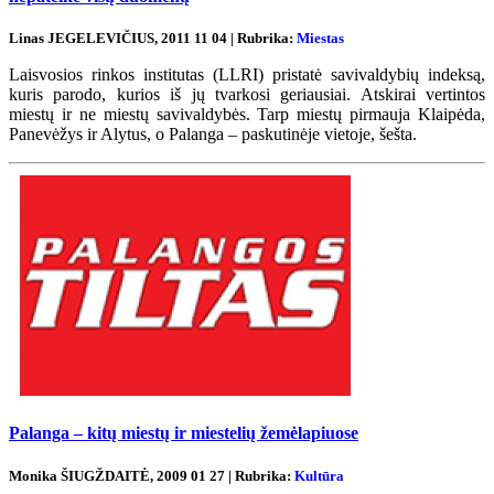
Linas JEGELEVIČIUS, 2011 11 04 | Rubrika:
Miestas
Laisvosios rinkos institutas (LLRI) pristatė savivaldybių indeksą,
kuris parodo, kurios iš jų tvarkosi geriausiai. Atskirai vertintos
miestų ir ne miestų savivaldybės. Tarp miestų pirmauja Klaipėda,
Panevėžys ir Alytus, o Palanga – paskutinėje vietoje, šešta.
Palanga – kitų miestų ir miestelių žemėlapiuose
Monika ŠIUGŽDAITĖ, 2009 01 27 | Rubrika:
Kultūra