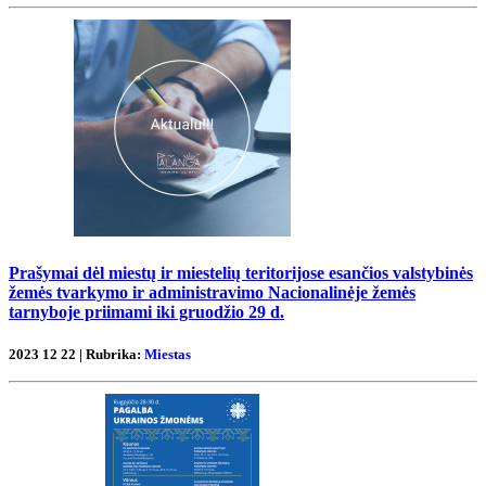
Prašymai dėl miestų ir miestelių teritorijose esančios valstybinės
žemės tvarkymo ir administravimo Nacionalinėje žemės
tarnyboje priimami iki gruodžio 29 d.
2023 12 22 | Rubrika:
Miestas