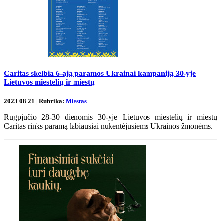
Caritas skelbia 6-ąją paramos Ukrainai kampaniją 30-yje
Lietuvos miestelių ir miestų
2023 08 21 | Rubrika:
Miestas
Rugpjūčio 28-30 dienomis 30-yje Lietuvos miestelių ir miestų
Caritas rinks paramą labiausiai nukentėjusiems Ukrainos žmonėms.