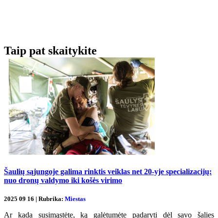
Taip pat skaitykite
Šaulių sąjungoje galima rinktis veiklas net 20-yje specializacijų:
nuo dronų valdymo iki košės virimo
2025 09 16 | Rubrika:
Miestas
Ar kada susimąstėte, ką galėtumėte padaryti dėl savo šalies