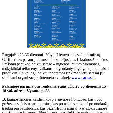
Rugpjūčio 28-30 dienomis 30-yje Lietuvos miestelių ir miestų
Caritas rinks paramą labiausiai nukentėjusiems Ukrainos žmonėms.
Prašomų paaukoti daiktų sąraše – higienos, buities priemonės,
mokykliniai reikmenys vaikams, negendantys ilgo galiojimo maisto
produktai. Reikalingų daiktų ir paramos rinkimo vietų sąrašai jau
skelbiami organizacijos interneto svetainėje
www.caritas.lt
.
Palangoje parama bus renkama rugpjūčio 28-30 dienomis 15–
18 val. adresu Vytauto g. 88.
„Ukrainos žmonės kasdien kovoja savuose frontuose: kas gydo
grįžusius sužeistus artimuosius, kas po nakties atakų iš po nuolaužų
traukia prispaustuosius, kas veža į frontą maisto, kas atokiausiuose
sugriautuose kaimuose likusius gyvus pasiekia su maistu, kas patys