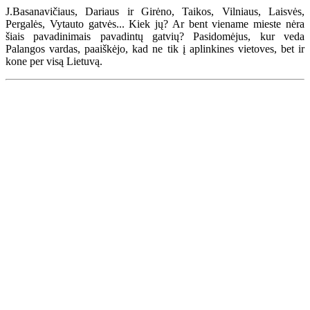
J.Basanavičiaus, Dariaus ir Girėno, Taikos, Vilniaus, Laisvės,
Pergalės, Vytauto gatvės... Kiek jų? Ar bent viename mieste nėra
šiais pavadinimais pavadintų gatvių? Pasidomėjus, kur veda
Palangos vardas, paaiškėjo, kad ne tik į aplinkines vietoves, bet ir
kone per visą Lietuvą.
Renginių kalendorius