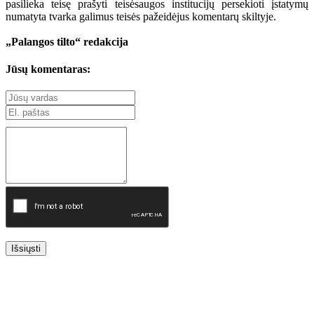
pasilieka teisę prašyti teisėsaugos institucijų persekioti įstatymų
numatyta tvarka galimus teisės pažeidėjus komentarų skiltyje.
„Palangos tilto“ redakcija
Jūsų komentaras:
Išsiųsti