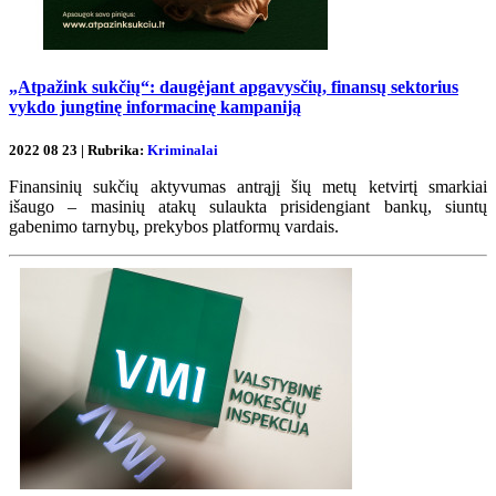
„Atpažink sukčių“: daugėjant apgavysčių, finansų sektorius
vykdo jungtinę informacinę kampaniją
2022 08 23 | Rubrika:
Kriminalai
Finansinių sukčių aktyvumas antrąjį šių metų ketvirtį smarkiai
išaugo – masinių atakų sulaukta prisidengiant bankų, siuntų
gabenimo tarnybų, prekybos platformų vardais.