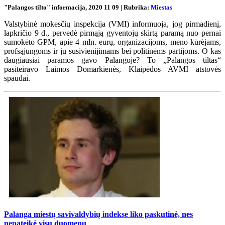
"Palangos tilto" informacija, 2020 11 09 | Rubrika:
Miestas
Valstybinė mokesčių inspekcija (VMI) informuoja, jog pirmadienį,
lapkričio 9 d., pervedė pirmąją gyventojų skirtą paramą nuo pernai
sumokėto GPM, apie 4 mln. eurų, organizacijoms, meno kūrėjams,
profsąjungoms ir jų susivienijimams bei politinėms partijoms. O kas
daugiausiai paramos gavo Palangoje? To „Palangos tiltas“
pasiteiravo Laimos Domarkienės, Klaipėdos AVMI atstovės
spaudai.
Palanga miestų savivaldybių indekse liko paskutinė, nes
nepateikė visų duomenų