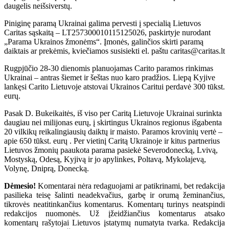
daugelis neišsiverstų.
Piniginę paramą Ukrainai galima pervesti į specialią Lietuvos
Caritas sąskaitą – LT257300010115125026, paskirtyje nurodant
„Parama Ukrainos žmonėms“. Įmonės, galinčios skirti paramą
daiktais ar prekėmis, kviečiamos susisiekti el. paštu caritas@caritas.lt
Rugpjūčio 28-30 dienomis planuojamas Carito paramos rinkimas
Ukrainai – antras šiemet ir šeštas nuo karo pradžios. Liepą Kyjive
lankęsi Carito Lietuvoje atstovai Ukrainos Caritui perdavė 300 tūkst.
eurų.
Pasak D. Bukeikaitės, iš viso per Caritą Lietuvoje Ukrainai surinkta
daugiau nei milijonas eurų, į skirtingus Ukrainos regionus išgabenta
20 vilkikų reikalingiausių daiktų ir maisto. Paramos krovinių vertė –
apie 650 tūkst. eurų . Per vietinį Caritą Ukrainoje ir kitus partnerius
Lietuvos žmonių paaukota parama pasiekė Severodonecką, Lvivą,
Mostyską, Odesą, Kyjivą ir jo apylinkes, Poltavą, Mykolajevą,
Volynę, Dniprą, Donecką.
Dėmesio!
Komentarai nėra redaguojami ar patikrinami, bet redakcija
pasilieka teisę šalinti neadekvačius, garbę ir orumą žeminančius,
tikrovės neatitinkančius komentarus. Komentarų turinys neatspindi
redakcijos nuomonės. Už įžeidžiančius komentarus atsako
komentarų rašytojai Lietuvos įstatymų numatyta tvarka. Redakcija