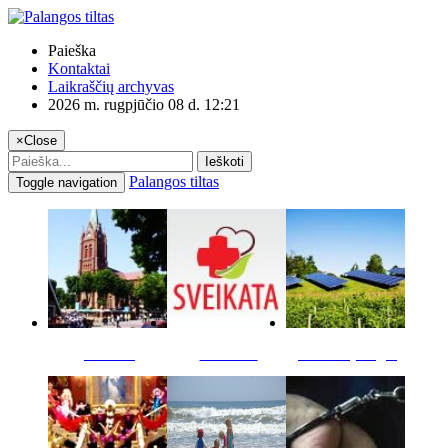
Paieška
Kontaktai
Laikraščių archyvas
2026 m. rugpjūčio 08 d. 12:21
×
Close
Ieškoti
Palangos tiltas
Toggle navigation
Miestas
Sveikata
Verslas pinigai