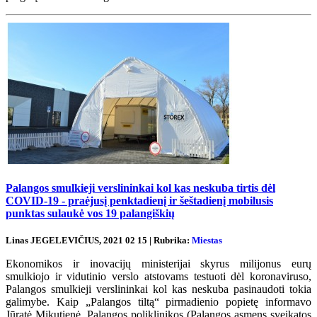
Palangos smulkieji verslininkai kol kas neskuba tirtis dėl
COVID-19 - praėjusį penktadienį ir šeštadienį mobilusis
punktas sulaukė vos 19 palangiškių
Linas JEGELEVIČIUS, 2021 02 15 | Rubrika:
Miestas
Ekonomikos ir inovacijų ministerijai skyrus milijonus eurų
smulkiojo ir vidutinio verslo atstovams testuoti dėl koronaviruso,
Palangos smulkieji verslininkai kol kas neskuba pasinaudoti tokia
galimybe. Kaip „Palangos tiltą“ pirmadienio popietę informavo
Jūratė Mikutienė, Palangos poliklinikos (Palangos asmens sveikatos