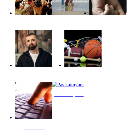
Kultūra
Jūros vaikai
Kriminalai
PT redaktoriaus skiltis
Sportas
Pas kaimynus
Skelbimai