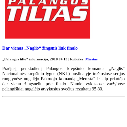
Dar vienas „Naglio“ žingsnis link finalo
„Palangos tilto“ informacija, 2010 04 13 | Rubrika:
Miestas
Praėjusį penktadienį Palangos krepšinio komanda „Naglis“
Nacionalinės krepšinio lygos (NKL) pusfinalyje trečiosiose serijos
rungtynėse nugalėjo Pakruojo komandą „Meresta“ ir taip priartėjo
dar vienu žingsneliu prie finalo. Namie vykusiose varžybose
palangiškiai nugalėjo atvykusius svečius rezultatu 95:80.
Renginių kalendorius