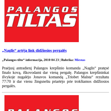
„Naglis“ artėja link didžiosios pergalės
„Palangos tilto“ informacija, 2010 04 23 | Rubrika:
Miestas
Praėjusį antradienį Palangos krepšinio komanda „Naglis“ pratęsė
finalo kovą, iškovodami dar vieną pergalę. Palangos krepšininkai
išvykoje nugalėjo Jonavos komandą „Triobet Malsta“ rezultatu
77:70 ir dar vienu žingsneliu priartėjo prie trokštamos didžiosios
pergalės.