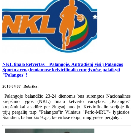
NKL finalo ketvertas – Palangoje. Antradienį-visi į Palangos
Sporto areną lemiamose ketvirtfinalio rungtynėse palaikyti
"Palangos"!
2016 04 07 | Rubrika:
Palangoje balandžio 23-24 dienomis bus surengtos Nacionalinės
krepšinio lygos (NKL) finalo ketverto varžybos. „Palangos“
krepšininkai atsidūrė per žingsnį nuo jo. Ketvirtfinalio serijoje iki
trijų pergalių tarp "Palangos"ir Vilniaus "Perlo-MRU"- lygiosios.
Šiandien, balandžio 9-ąją, ketvirtose ekipų rungtynėse pergalę...