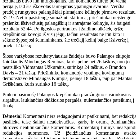
rezultatas buvo itin intriguojantis, abi komandos turėjo po vieną
pergalę, tad šis iškovotas laimėjimas ypatingai svarbus. Veržliai
pradėję rungtynes palangiškiai pirmajame kėlinyje pirmavo rezultatu
35:19. Net ir pasistengę sumažinti skirtumą, priešininkai neįstengė
pralenkti išsiveržusių palangiškių ir antrajame kėlinyje, šis baigėsi
rezultatu 52:44. Po ilgosios pertraukos į žaidimo aikštelę grįžę
krepšininkai kovojo iš visų jėgų, tačiau rezultatas ne itin kito ir
sėkmė šypsojosi šeimininkams, šie trečiąjį kėlinį baigė išsiveržę į
priekį 12 taškų.
Šiose varžybose rezultatyviausias žaidėjas buvo Palangos ekipoje
žaidžiantis Mindaugas Reminas, kuris pelnė net 26 taškus, nuo jo
neatsiliko Vidmantas Užkuraitis, surinkęs 24 taškus, o Brandon
Davis – 21 tašką. Priešininkų komandoje ypatingą kovingumą
demonstravo Mindaugas Kumpis, pelnęs 18 taškų, taip pat Mantas
Griškėnas, kuris surinko 16 taškų.
Puikiai pasiruošę Palangos krepšininkai pradžiugino susirinkusius
sirgalius, laukiančius didžiosios pergalės, nulemsiančios pateikimą į
finalą.
Dėmesio!
Komentarai nėra redaguojami ar patikrinami, bet redakcija
pasilieka teisę šalinti neadekvačius, garbę ir orumą žeminančius,
tikrovės neatitinkančius komentarus. Komentarų turinys neatspindi
redakcijos nuomonės. Už įžeidžiančius komentarus atsako
komentarų rašytojai Lietuvos įstatymų numatyta tvarka. Redakcija