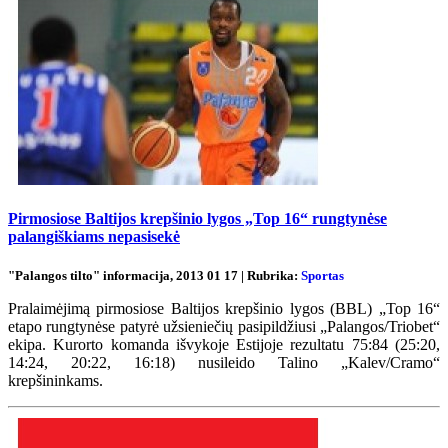
Pirmosiose Baltijos krepšinio lygos „Top 16“ rungtynėse
palangiškiams nepasisekė
"Palangos tilto" informacija, 2013 01 17 | Rubrika:
Sportas
Pralaimėjimą pirmosiose Baltijos krepšinio lygos (BBL) „Top 16“
etapo rungtynėse patyrė užsieniečių pasipildžiusi „Palangos/Triobet“
ekipa. Kurorto komanda išvykoje Estijoje rezultatu 75:84 (25:20,
14:24, 20:22, 16:18) nusileido Talino „Kalev/Cramo“
krepšininkams.