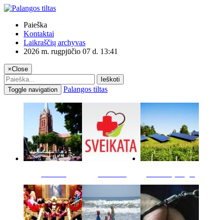
Paieška
Kontaktai
Laikraščių archyvas
2026 m. rugpjūčio 07 d. 13:41
×
Close
Ieškoti
Palangos tiltas
Toggle navigation
Miestas
Sveikata
Verslas pinigai