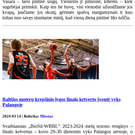
Vasara – tarsi pintinė uogų. Vieniems ji pilnesnė, kitiems – kiek
sugebėjai pririnkti. Kaip ten be buvę, visi vienodai užuodžiame jos
kvapą, jaučiame jos skonį, gėrimės spalvų margumynais ir kuo
toliau nuo savęs stumiame mintį, kad vieną dieną pintinė liks tuščia.
Baltijos moterų krepšinio lygos finalo ketverto šventė vyks
Palangoje
2024 03 14 | Rubrika:
Miestas
Svarbiausias „BioSil-WBBL“ 2023-2024 metų sezono renginys –
finalo ketvertas – kovo 29-30 dienomis vyks Palangos arenoje, o