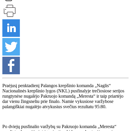
Praėjusį penktadienį Palangos krepšinio komanda „Naglis“
Nacionalinės krepšinio lygos (NKL) pusfinalyje trečiosiose serijos
rungtynėse nugalėjo Pakruojo komandą „Meresta“ ir taip priartėjo
dar vienu žingsneliu prie finalo. Namie vykusiose varžybose
palangiškiai nugalėjo atvykusius svečius rezultatu 95:80.
Po dviejų pusfinalio varžybų su Pakruojo komanda „Meresta“