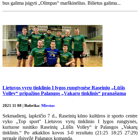
bus galima įsigyti „Olimpas“ marškinėlius. Bilietus galima...
Lietuvos vyrų tinklinio I lygos rungtynėse Raseinių „Lūšis
Volley“ pripažino Palangos „Vakarų tinklinis“ pranašumą
2021 11 08 | Rubrika:
Miestas
Sekmadienį, lapkričio 7 d., Raseinių kūno kultūros ir sporto centre
vyko „Top sport" Lietuvos vyrų tinklinio I lygos rungtynės,
kuriuose susitiko Raseinių „Lūšis Volley“ ir Palangos „Vakarų
tinklinis.“ Po atkaklios kovos 3-0 rezultatu (21:25 18:25 27:29)
pergalę išsivežė Palangos komanda.