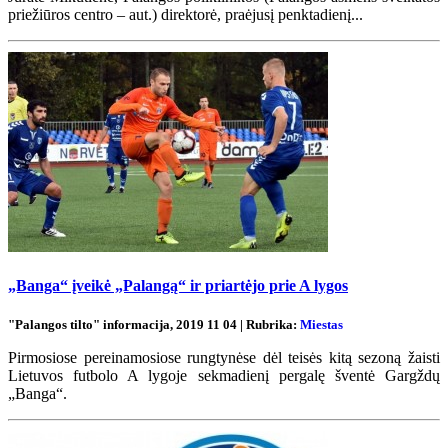
priežiūros centro – aut.) direktorė, praėjusį penktadienį...
„Banga“ įveikė „Palangą“ ir priartėjo prie A lygos
"Palangos tilto" informacija, 2019 11 04 | Rubrika:
Miestas
Pirmosiose pereinamosiose rungtynėse dėl teisės kitą sezoną žaisti
Lietuvos futbolo A lygoje sekmadienį pergalę šventė Gargždų
„Banga“.