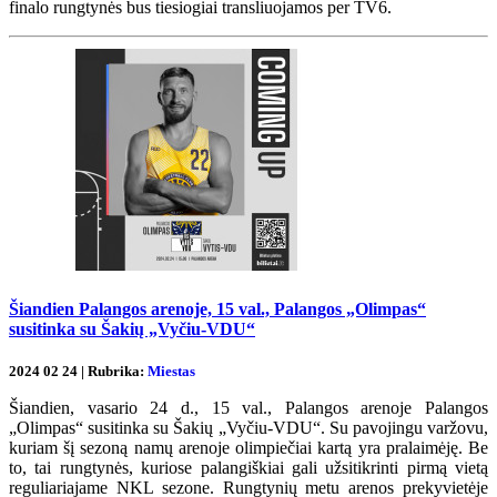
finalo rungtynės bus tiesiogiai transliuojamos per TV6.
Šiandien Palangos arenoje, 15 val., Palangos „Olimpas“
susitinka su Šakių „Vyčiu-VDU“
2024 02 24 | Rubrika:
Miestas
Šiandien, vasario 24 d., 15 val., Palangos arenoje Palangos
„Olimpas“ susitinka su Šakių „Vyčiu-VDU“. Su pavojingu varžovu,
kuriam šį sezoną namų arenoje olimpiečiai kartą yra pralaimėję. Be
to, tai rungtynės, kuriose palangiškiai gali užsitikrinti pirmą vietą
reguliariajame NKL sezone. Rungtynių metu arenos prekyvietėje