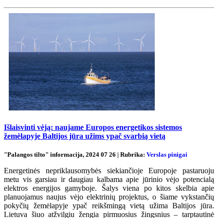
Išlaisvinti vėją: naujame Europos energetikos sistemos
žemėlapyje Baltijos jūra užims ypač svarbią vietą
"Palangos tilto" informacija, 2024 07 26 | Rubrika:
Verslas pinigai
Energetinės nepriklausomybės siekiančioje Europoje pastaruoju
metu vis garsiau ir daugiau kalbama apie jūrinio vėjo potencialą
elektros energijos gamyboje. Šalys viena po kitos skelbia apie
planuojamus naujus vėjo elektrinių projektus, o šiame vykstančių
pokyčių žemėlapyje ypač reikšmingą vietą užima Baltijos jūra.
Lietuva šiuo atžvilgiu žengia pirmuosius žingsnius – tarptautinė