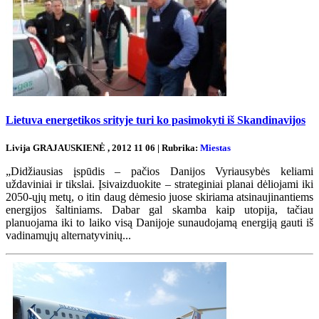
Lietuva energetikos srityje turi ko pasimokyti iš Skandinavijos
Livija GRAJAUSKIENĖ , 2012 11 06 | Rubrika:
Miestas
„Didžiausias įspūdis – pačios Danijos Vyriausybės keliami
uždaviniai ir tikslai. Įsivaizduokite – strateginiai planai dėliojami iki
2050-ųjų metų, o itin daug dėmesio juose skiriama atsinaujinantiems
energijos šaltiniams. Dabar gal skamba kaip utopija, tačiau
planuojama iki to laiko visą Danijoje sunaudojamą energiją gauti iš
vadinamųjų alternatyvinių...