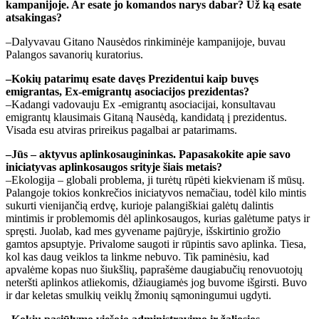
kampanijoje. Ar esate jo komandos narys dabar? Už ką esate
atsakingas?
–Dalyvavau Gitano Nausėdos rinkiminėje kampanijoje, buvau
Palangos savanorių kuratorius.
–Kokių patarimų esate davęs Prezidentui kaip buvęs
emigrantas, Ex-emigrantų asociacijos prezidentas?
–Kadangi vadovauju Ex -emigrantų asociacijai, konsultavau
emigrantų klausimais Gitaną Nausėdą, kandidatą į prezidentus.
Visada esu atviras prireikus pagalbai ar patarimams.
–Jūs – aktyvus aplinkosaugininkas. Papasakokite apie savo
iniciatyvas aplinkosaugos srityje šiais metais?
–Ekologija – globali problema, ji turėtų rūpėti kiekvienam iš mūsų.
Palangoje tokios konkrečios iniciatyvos nemačiau, todėl kilo mintis
sukurti vienijančią erdvę, kurioje palangiškiai galėtų dalintis
mintimis ir problemomis dėl aplinkosaugos, kurias galėtume patys ir
spręsti. Juolab, kad mes gyvename pajūryje, išskirtinio grožio
gamtos apsuptyje. Privalome saugoti ir rūpintis savo aplinka. Tiesa,
kol kas daug veiklos ta linkme nebuvo. Tik paminėsiu, kad
apvalėme kopas nuo šiukšlių, paprašėme daugiabučių renovuotojų
neteršti aplinkos atliekomis, džiaugiamės jog buvome išgirsti. Buvo
ir dar keletas smulkių veiklų žmonių sąmoningumui ugdyti.