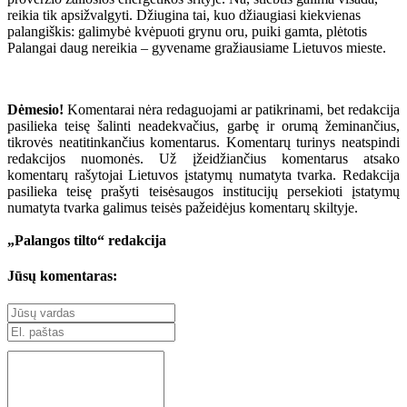
reikia tik apsižvalgyti. Džiugina tai, kuo džiaugiasi kiekvienas
palangiškis: galimybė kvėpuoti grynu oru, puiki gamta, plėtotis
Palangai daug nereikia – gyvename gražiausiame Lietuvos mieste.
Dėmesio!
Komentarai nėra redaguojami ar patikrinami, bet redakcija
pasilieka teisę šalinti neadekvačius, garbę ir orumą žeminančius,
tikrovės neatitinkančius komentarus. Komentarų turinys neatspindi
redakcijos nuomonės. Už įžeidžiančius komentarus atsako
komentarų rašytojai Lietuvos įstatymų numatyta tvarka. Redakcija
pasilieka teisę prašyti teisėsaugos institucijų persekioti įstatymų
numatyta tvarka galimus teisės pažeidėjus komentarų skiltyje.
„Palangos tilto“ redakcija
Jūsų komentaras: