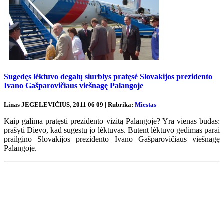
Sugedęs lėktuvo degalų siurblys pratęsė Slovakijos prezidento
Ivano Gašparovičiaus viešnagę Palangoje
Linas JEGELEVIČIUS, 2011 06 09 | Rubrika:
Miestas
Kaip galima pratęsti prezidento vizitą Palangoje? Yra vienas būdas:
prašyti Dievo, kad sugestų jo lėktuvas. Būtent lėktuvo gedimas parai
prailgino Slovakijos prezidento Ivano Gašparovičiaus viešnagę
Palangoje.
Renginių kalendorius