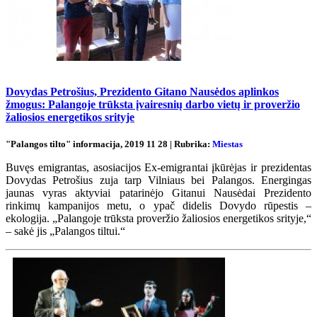
Dovydas Petrošius, Prezidento Gitano Nausėdos aplinkos
žmogus: Palangoje trūksta įvairesnių darbo vietų ir proveržio
žaliosios energetikos srityje
"Palangos tilto" informacija, 2019 11 28 | Rubrika:
Miestas
Buvęs emigrantas, asosiacijos Ex-emigrantai įkūrėjas ir prezidentas
Dovydas Petrošius zuja tarp Vilniaus bei Palangos. Energingas
jaunas vyras aktyviai patarinėjo Gitanui Nausėdai Prezidento
rinkimų kampanijos metu, o ypač didelis Dovydo rūpestis –
ekologija. „Palangoje trūksta proveržio žaliosios energetikos srityje,“
– sakė jis „Palangos tiltui.“