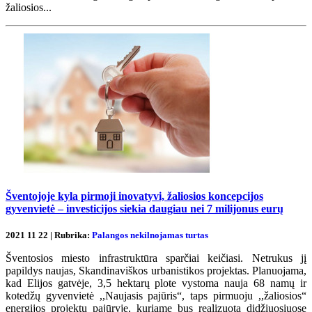
žaliosios...
Šventojoje kyla pirmoji inovatyvi, žaliosios koncepcijos
gyvenvietė – investicijos siekia daugiau nei 7 milijonus eurų
2021 11 22 | Rubrika:
Palangos nekilnojamas turtas
Šventosios miesto infrastruktūra sparčiai keičiasi. Netrukus jį
papildys naujas, Skandinaviškos urbanistikos projektas. Planuojama,
kad Elijos gatvėje, 3,5 hektarų plote vystoma nauja 68 namų ir
kotedžų gyvenvietė ,,Naujasis pajūris“, taps pirmuoju ,,žaliosios“
energijos projektu pajūryje, kuriame bus realizuota didžiuosiuose