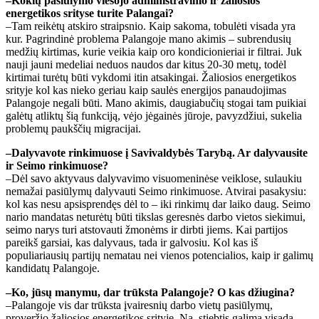
–Kokių pasiūlymo viešojo administravimo ir žaliosios
energetikos srityse turite Palangai?
–Tam reikėtų atskiro straipsnio. Kaip sakoma, tobulėti visada yra
kur. Pagrindinė problema Palangoje mano akimis – subrendusių
medžių kirtimas, kurie veikia kaip oro kondicionieriai ir filtrai. Juk
nauji jauni medeliai neduos naudos dar kitus 20-30 metų, todėl
kirtimai turėtų būti vykdomi itin atsakingai. Žaliosios energetikos
srityje kol kas nieko geriau kaip saulės energijos panaudojimas
Palangoje negali būti. Mano akimis, daugiabučių stogai tam puikiai
galėtų atliktų šią funkciją, vėjo jėgainės jūroje, pavyzdžiui, sukelia
problemų paukščių migracijai.
–Dalyvavote rinkimuose į Savivaldybės Tarybą. Ar dalyvausite
ir Seimo rinkimuose?
–Dėl savo aktyvaus dalyvavimo visuomeninėse veiklose, sulaukiu
nemažai pasiūlymų dalyvauti Seimo rinkimuose. Atvirai pasakysiu:
kol kas nesu apsisprendęs dėl to – iki rinkimų dar laiko daug. Seimo
nario mandatas neturėtų būti tikslas geresnės darbo vietos siekimui,
seimo narys turi atstovauti žmonėms ir dirbti jiems. Kai partijos
pareikš garsiai, kas dalyvaus, tada ir galvosiu. Kol kas iš
populiariausių partijų nematau nei vienos potencialios, kaip ir galimų
kandidatų Palangoje.
–Ko, jūsų manymu, dar trūksta Palangoje? O kas džiugina?
–Palangoje vis dar trūksta įvairesnių darbo vietų pasiūlymų,
proveržio žaliosios energetikos srityje. Na, stiebtis galima visada,