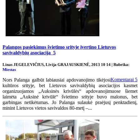
Palangos pasiekimus švietimo srityje įvertino Lietuvos
savivaldybių asociacija
5
Linas JEGELEVIČIUS, Livija GRAJAUSKIENĖ, 2013 10 14 | Rubrika:
Miestas
Komentarai
5
Nors Palanga galbūt labiausiai apdovanojimo tikėjosi
kultūros srityje, bet Lietuvos savivaldybių asociacijos kasmet
organizuojamos „Auksinės krivūlės“ apdovanojimuose šiemet
laimėta „Auksinė krivūlė“ švietimo srityje buvo malonus, bet
garbingas netikėtumas. Jo Palanga sulaukė praėjusį penktadienį,
minint Lietuvos vietos savivaldos 80-metį –...