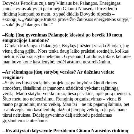
Dovydas Petrošius zuja tarp Vilniaus bei Palangos. Energingas
jaunas vyras aktyviai patarinėjo Gitanui Nausėdai Prezidento
rinkimų kampanijos metu, o ypač didelis Dovydo rūpestis –
ekologija. „Palangoje trūksta proveržio žaliosios energetikos srityje,“
– sakė jis „Palangos tiltui.“
–Kaip jūsų gyvenimas Palangoje klostosi po beveik 10 metų
emigracijoje Londone?
–Gimiau ir užaugau Palangoje, išvykęs į užsienį visada žinojau, jog
vieną dieną grįšiu. Nors tenka daug laiko praleisti sostinėje, kol kas
niekur iš čia kraustytis neketinu. Gyvenant Londone, tokios kelionės
man buvo kone kasdienybė, todėl atstumų nesureikšminu.
–Ar sėkmingas jūsų statybų verslas? Ar dažniau vedate
renginius?
–Statybos buvo socialinis projektas, galimybė sužinoti rinkos
atmosferą, išsiaškinti ar įmanoma užsidirbti vykdant sąžiningą
verslą. Mano statybų veikla truko, tiesa pasakius, apie porą mėnesių.
Šiuo metu tuo nebeužsiimu. Renginių organizavimas – viena iš
mano pagrindinių mano veiklų. Man tai – ne tik pajamų šaltinis, bet
ir atokvėpis nuo kasdieninių, dažnai įtemptų veiklų, o jų pas mane
tikrai netrūksta. Ddelę gyvenimo dalį atiduodu padėdamas
grįžtantiems tautiečiams.
–Jūs aktyviai dalyvavote Prezidento Gitano Nausėdos rinkimų