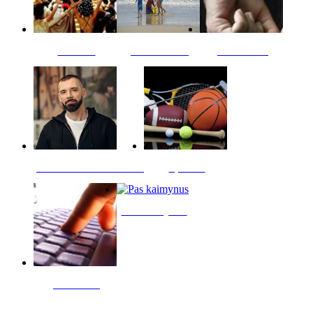
Kultūra
Jūros vaikai
Kriminalai
PT redaktoriaus skiltis
Sportas
Pas kaimynus
Skelbimai