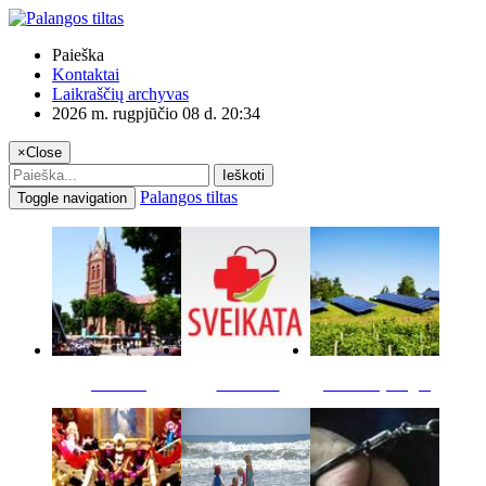
Paieška
Kontaktai
Laikraščių archyvas
2026 m. rugpjūčio 08 d. 20:34
×
Close
Ieškoti
Palangos tiltas
Toggle navigation
Miestas
Sveikata
Verslas pinigai