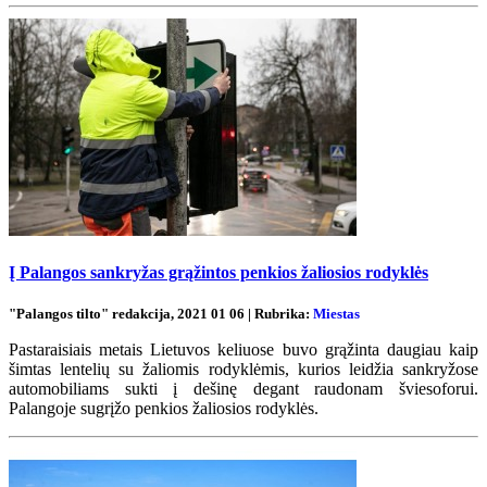
Į Palangos sankryžas grąžintos penkios žaliosios rodyklės
"Palangos tilto" redakcija, 2021 01 06 | Rubrika:
Miestas
Pastaraisiais metais Lietuvos keliuose buvo grąžinta daugiau kaip
šimtas lentelių su žaliomis rodyklėmis, kurios leidžia sankryžose
automobiliams sukti į dešinę degant raudonam šviesoforui.
Palangoje sugrįžo penkios žaliosios rodyklės.