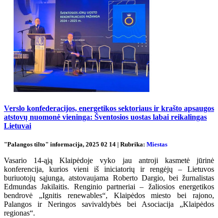
Verslo konfederacijos, energetikos sektoriaus ir krašto apsaugos
atstovų nuomonė vieninga: Šventosios uostas labai reikalingas
Lietuvai
"Palangos tilto" informacija, 2025 02 14 | Rubrika:
Miestas
Vasario 14-ąją Klaipėdoje vyko jau antroji kasmetė jūrinė
konferencija, kurios vieni iš iniciatorių ir rengėjų – Lietuvos
buriuotojų sąjunga, atstovaujama Roberto Dargio, bei žurnalistas
Edmundas Jakilaitis. Renginio partneriai – žaliosios energetikos
bendrovė „Ignitis renewables“, Klaipėdos miesto bei rajono,
Palangos ir Neringos savivaldybės bei Asociacija „Klaipėdos
regionas“.