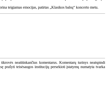
iprina teigiamas emocijas, patirtas „Klasikos balsų“ koncerto metu.
 tikrovės neatitinkančius komentarus. Komentarų turinys neatspindi
 prašyti teisėsaugos institucijų persekioti įstatymų numatyta tvarka