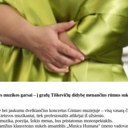
 muzikos garsai – į grafų Tiškevičių didybę menančius rūmus sukvie
bei jaukumu dvelkiančius koncertus Gintaro muziejuje – visą vasarą čia 
etuvos muzikantai, tiek profesionalūs atlikėjai iš užsienio.
 muzika, poezija, šokio menas, bus pristatomas monospektaklis.
duramžius klausytojus nukels ansamblis „Musica Humana“ (meno vadovas i