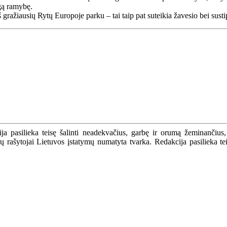
ngą ramybę.
 gražiausių Rytų Europoje parku – tai taip pat suteikia žavesio bei sust
a pasilieka teisę šalinti neadekvačius, garbę ir orumą žeminančius,
ašytojai Lietuvos įstatymų numatyta tvarka. Redakcija pasilieka teisę