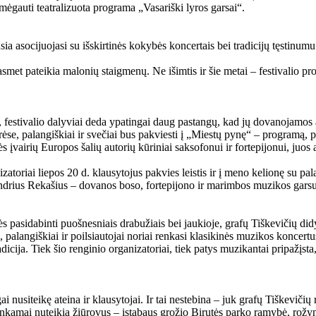
simėgauti teatralizuota programa „Vasariški lyros garsai“.
 asocijuojasi su išskirtinės kokybės koncertais bei tradicijų tęstinumu. Ir
kasmet pateikia malonių staigmenų. Ne išimtis ir šie metai – festivalio pr
u, festivalio dalyviai deda ypatingai daug pastangų, kad jų dovanojamos 
rėse, palangiškiai ir svečiai bus pakviesti į „Miestų pynę“ – programą, 
 įvairių Europos šalių autorių kūriniai saksofonui ir fortepijonui, juos 
oriai liepos 20 d. klausytojus pakvies leistis ir į meno kelionę su pala
ndrius Rekašius – dovanos boso, fortepijono ir marimbos muzikos garsu
s pasidabinti puošnesniais drabužiais bei jaukioje, grafų Tiškevičių did
, palangiškiai ir poilsiautojai noriai renkasi klasikinės muzikos koncert
dicija. Tiek šio renginio organizatoriai, tiek patys muzikantai pripažįsta
ai nusiteikę ateina ir klausytojai. Ir tai nestebina – juk grafų Tiškeviči
tinkamai nuteikia žiūrovus – įstabaus grožio Birutės parko ramybė, rožy