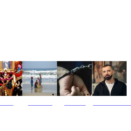
ultūra
Jūros vaikai
Kriminalai
PT redaktoriaus ski