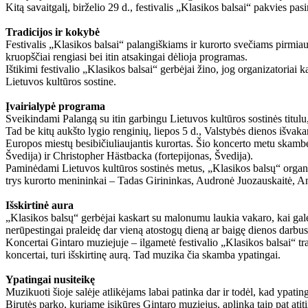
Kitą savaitgalį, birželio 29 d., festivalis „Klasikos balsai“ pakvies pa
Tradicijos ir kokybė
Festivalis „Klasikos balsai“ palangiškiams ir kurorto svečiams pirmiausia
kruopščiai rengiasi bei itin atsakingai dėlioja programas.
Ištikimi festivalio „Klasikos balsai“ gerbėjai žino, jog organizatoriai 
Lietuvos kultūros sostine.
Įvairialypė programa
Sveikindami Palangą su itin garbingu Lietuvos kultūros sostinės titul
Tad be kitų aukšto lygio renginių, liepos 5 d., Valstybės dienos išvaka
Europos miestų besibičiuliaujantis kurortas. Šio koncerto metu skambės
Švedija) ir Christopher Hästbacka (fortepijonas, Švedija).
Paminėdami Lietuvos kultūros sostinės metus, „Klasikos balsų“ organizat
trys kurorto menininkai – Tadas Girininkas, Audronė Juozauskaitė, A
Išskirtinė aura
„Klasikos balsų“ gerbėjai kaskart su malonumu laukia vakaro, kai galė
nerūpestingai praleidę dar vieną atostogų dieną ar baigę dienos darbus
Koncertai Gintaro muziejuje – ilgametė festivalio „Klasikos balsai“ tra
koncertai, turi išskirtinę aurą. Tad muzika čia skamba ypatingai.
Ypatingai nusiteikę
Muzikuoti šioje salėje atlikėjams labai patinka dar ir todėl, kad ypating
Birutės parko, kuriame įsikūręs Gintaro muziejus, aplinka taip pat ati