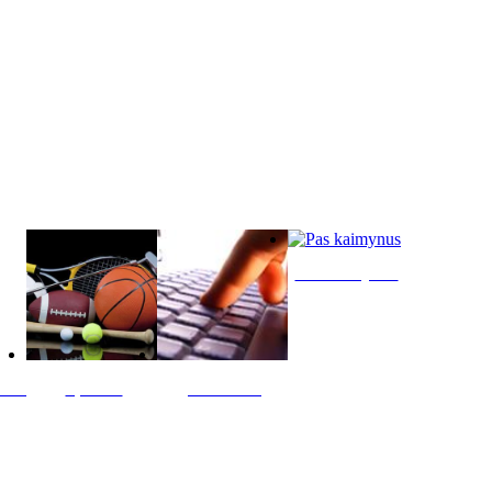
Pas kaimynus
ltis
Sportas
Skelbimai