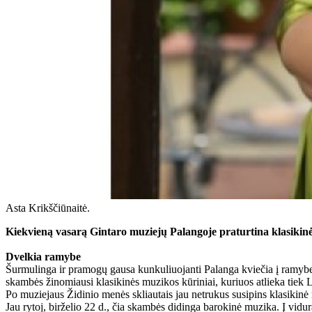
Asta Krikščiūnaitė.
Kiekvieną vasarą Gintaro muziejų Palangoje praturtina klasikinės
Dvelkia ramybe
Šurmulinga ir pramogų gausa kunkuliuojanti Palanga kviečia į ramybe 
skambės žinomiausi klasikinės muzikos kūriniai, kuriuos atlieka tiek Li
Po muziejaus Židinio menės skliautais jau netrukus susipins klasikinė
Jau rytoj, birželio 22 d., čia skambės didinga barokinė muzika. Į vi