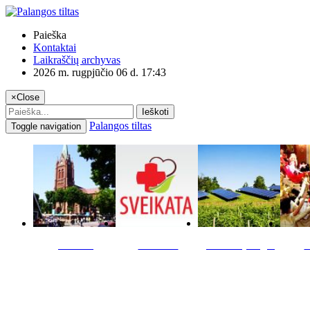
Paieška
Kontaktai
Laikraščių archyvas
2026 m. rugpjūčio 06 d. 17:43
×
Close
Ieškoti
Palangos tiltas
Toggle navigation
Miestas
Sveikata
Verslas pinigai
K