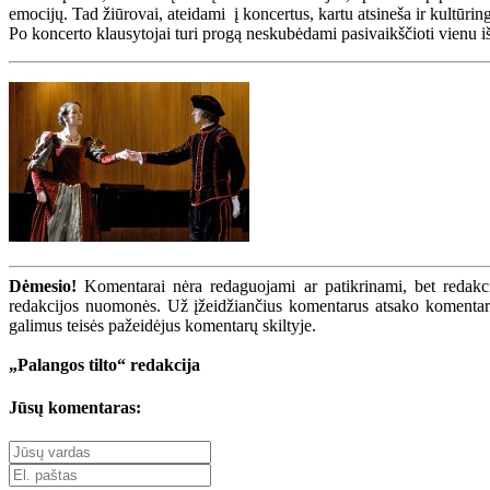
emocijų. Tad žiūrovai, ateidami į koncertus, kartu atsineša ir kultūri
Po koncerto klausytojai turi progą neskubėdami pasivaikščioti vienu iš
Dėmesio!
Komentarai nėra redaguojami ar patikrinami, bet redakcij
redakcijos nuomonės. Už įžeidžiančius komentarus atsako komentarų r
galimus teisės pažeidėjus komentarų skiltyje.
„Palangos tilto“ redakcija
Jūsų komentaras: