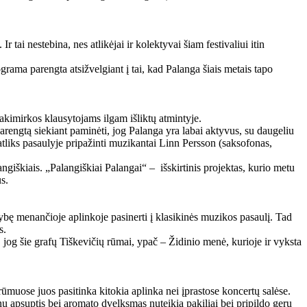
 tai nestebina, nes atlikėjai ir kolektyvai šiam festivaliui itin
ograma parengta atsižvelgiant į tai, kad Palanga šiais metais tapo
akimirkos klausytojams ilgam išliktų atmintyje.
parengtą siekiant paminėti, jog Palanga yra labai aktyvus, su daugeliu
atliks pasaulyje pripažinti muzikantai Linn Persson (saksofonas,
ngiškiais. „Palangiškiai Palangai“ – išskirtinis projektas, kurio metu
s.
ybę menančioje aplinkoje pasinerti į klasikinės muzikos pasaulį. Tad
us.
, jog šie grafų Tiškevičių rūmai, ypač – Židinio menė, kurioje ir vyksta
ų rūmuose juos pasitinka kitokia aplinka nei įprastose koncertų salėse.
nų apsuptis bei aromato dvelksmas nuteikia pakiliai bei pripildo gerų