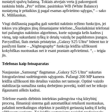
nustatyti spalvų balansą. Tokiais atvejais verta jį pakoreguoti
rankiniu būdu „Pro“ režime, pasirinkus WB (White Balance)
nustatymą ir pritaikius jį pagal esamas apšvietimo sąlygas,“ – sako
K. Milišauskas.
Visgi didžiausią pagalbą gali suteikti naktinio režimo funkcijos, jei
tokios yra įdiegtos jūsų išmaniajame telefone.„Šiuolaikiniai telefonai
turi pažangius naktinius algoritmus, kurie sujungia kelis kadrus į
vieną, taip sukurdami ryškų ir detalų vaizdą be papildomos įrangos.
Pavyzdžiui, šiais metais pristatytas „Galaxy S25 Ultra“ būtent tuo ir
pasižymi šiame – „Nightography“ funkcija leidžia užfiksuoti
kokybiškas nuotraukas net ir esant prastam apšvietimui. “, – teigia
jis.
Telefonas kaip fotoaparatas
Naujausias „Samsung“ flagmanas „Galaxy S25 Ultra“ sukurtas
fotografavimui sudėtingomis sąlygomis. Pažangi 200 MP kamera
leidžia užfiksuoti itin detalius vaizdus net tamsoje. Optinė vaizdo
stabilizacija sumažina rankų drebėjimo poveikį, todėl net be trikojo
išgaunami aiškūs kadrai.
Telefone esantis dirbtinis intelektas palengvina visą kūrybinį
procesą. Išmanioji sistema gali automatiškai retušuoti nuotraukas,
pašalinti nereikalingus objektus ir pasiūlyti geriausią kadrą iš kelių