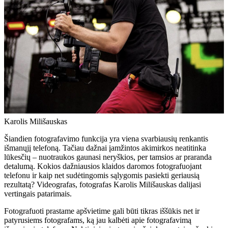
Karolis Milišauskas
Šiandien fotografavimo funkcija yra viena svarbiausių renkantis
išmanųjį telefoną. Tačiau dažnai įamžintos akimirkos neatitinka
lūkesčių – nuotraukos gaunasi neryškios, per tamsios ar praranda
detalumą. Kokios dažniausios klaidos daromos fotografuojant
telefonu ir kaip net sudėtingomis sąlygomis pasiekti geriausią
rezultatą? Videografas, fotografas Karolis Milišauskas dalijasi
vertingais patarimais.
Fotografuoti prastame apšvietime gali būti tikras iššūkis net ir
patyrusiems fotografams, ką jau kalbėti apie fotografavimą