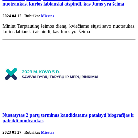
nuotraukas, kurios labiausiai atspindi, kas Jums yra šeima
2024 04 12 | Rubrika:
Miestas
Minint Tarptautinę šeimos dieną, kviečiame siųsti savo nuotraukas,
kurios labiausiai atspindi, kas Jums yra šeima.
Nustatytas 2 parų terminas kandidatams pataisyti biografijas ir
pateikti nuotraukas
2023 01 27 | Rubrika:
Miestas