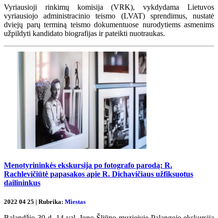
Vyriausioji rinkimų komisija (VRK), vykdydama Lietuvos
vyriausiojo administracinio teismo (LVAT) sprendimus, nustatė
dviejų parų terminą teismo dokumentuose nurodytiems asmenims
užpildyti kandidato biografijas ir pateikti nuotraukas.
Menotyrininkės ekskursija po fotografo parodą: R.
Rachlevičiūtė papasakos apie R. Dichavičiaus užfiksuotus
dailininkus
2022 04 25 | Rubrika:
Miestas
Balandžio 30 d. 14 val. Jono Šliūpo muziejuje Palangoje ekskursiją