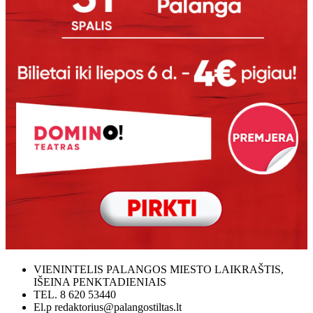
VIENINTELIS PALANGOS MIESTO LAIKRAŠTIS,
IŠEINA PENKTADIENIAIS
TEL. 8 620 53440
El.p redaktorius@palangostiltas.lt