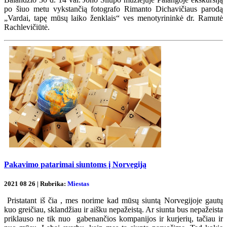
po šiuo metu vykstančią fotografo Rimanto Dichavičiaus parodą
„Vardai, tapę mūsų laiko ženklais“ ves menotyrininkė dr. Ramutė
Rachlevičiūtė.
Pakavimo patarimai siuntoms į Norvegiją
2021 08 26 | Rubrika:
Miestas
Pristatant iš čia , mes norime kad mūsų siuntą Norvegijoje gautų
kuo greičiau, sklandžiau ir aišku nepažeistą. Ar siunta bus nepažeista
priklauso ne tik nuo gabenančios kompanijos ir kurjerių, tačiau ir