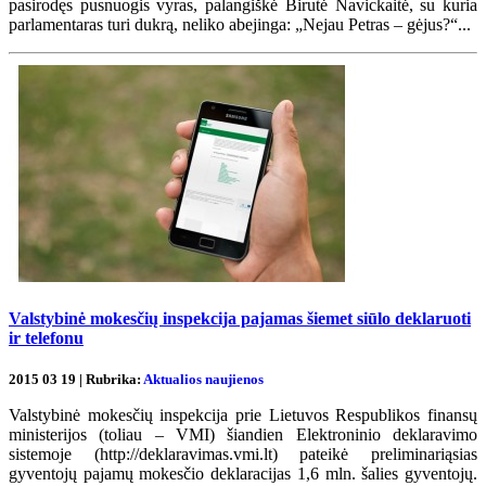
pasirodęs pusnuogis vyras, palangiškė Birutė Navickaitė, su kuria
parlamentaras turi dukrą, neliko abejinga: „Nejau Petras – gėjus?“...
Valstybinė mokesčių inspekcija pajamas šiemet siūlo deklaruoti
ir telefonu
2015 03 19 | Rubrika:
Aktualios naujienos
Valstybinė mokesčių inspekcija prie Lietuvos Respublikos finansų
ministerijos (toliau – VMI) šiandien Elektroninio deklaravimo
sistemoje (http://deklaravimas.vmi.lt) pateikė preliminariąsias
gyventojų pajamų mokesčio deklaracijas 1,6 mln. šalies gyventojų.