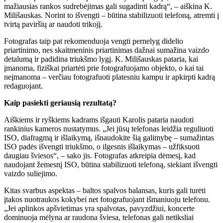
mažiausias rankos sudrebėjimas gali sugadinti kadrą“, – aiškina K.
Milišauskas. Norint to išvengti – būtina stabilizuoti telefoną, atremti į
tvirtą paviršių ar naudoti trikojį.
Fotografas taip pat rekomenduoja vengti pernelyg didelio
priartinimo, nes skaitmeninis priartinimas dažnai sumažina vaizdo
detalumą ir padidina triukšmo lygį. K. Milišauskas pataria, kai
įmanoma, fiziškai priartėti prie fotografuojamo objekto, o kai tai
neįmanoma – verčiau fotografuoti platesniu kampu ir apkirpti kadrą
redaguojant.
Kaip pasiekti geriausią rezultatą?
Aiškiems ir ryškiems kadrams išgauti Karolis pataria naudoti
rankinius kameros nustatymus. „Jei jūsų telefonas leidžia reguliuoti
ISO, diafragmą ir išlaikymą, išnaudokite šią galimybę – sumažintas
ISO padės išvengti triukšmo, o ilgesnis išlaikymas – užfiksuoti
daugiau šviesos“, – sako jis. Fotografas atkreipia dėmesį, kad
naudojant žemesnį ISO, būtina stabilizuoti telefoną, siekiant išvengti
vaizdo suliejimo.
Kitas svarbus aspektas – baltos spalvos balansas, kuris gali turėti
įtakos nuotraukos kokybei net fotografuojant išmaniuoju telefonu.
„Jei aplinkos apšvietimas yra spalvotas, pavyzdžiui, koncerte
dominuoja mėlyna ar raudona šviesa, telefonas gali netiksliai