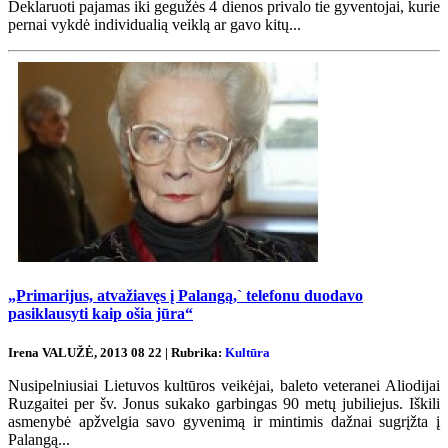
Deklaruoti pajamas iki gegužės 4 dienos privalo tie gyventojai, kurie
pernai vykdė individualią veiklą ar gavo kitų...
„Primarijus, atvažiavęs į Palangą,` telefonu duodavo
pasiklausyti kaip ošia jūra“
Irena VALUŽĖ, 2013 08 22 | Rubrika:
Kultūra
Nusipelniusiai Lietuvos kultūros veikėjai, baleto veteranei Aliodijai
Ruzgaitei per šv. Jonus sukako garbingas 90 metų jubiliejus. Iškili
asmenybė apžvelgia savo gyvenimą ir mintimis dažnai sugrįžta į
Palangą...