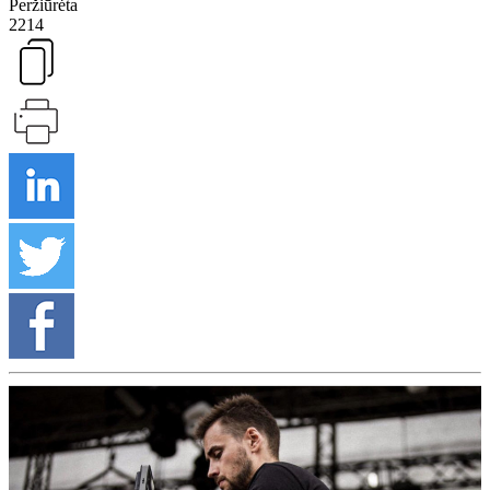
Peržiūrėta
2214