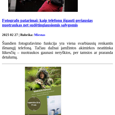
Fotografo patarimai: kaip telefonu išgauti geriausias
nuotraukas net sudėtingiausiomis sąlygomis
2025 02 27 | Rubrika:
Miestas
Šiandien fotografavimo funkcija yra viena svarbiausių renkantis
išmanųjį telefoną. Tačiau dažnai įamžintos akimirkos neatitinka
lūkesčių – nuotraukos gaunasi neryškios, per tamsios ar praranda
detalumą.