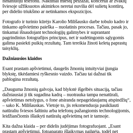
išmaniuoju telefonu. Naktiniai miestų peizažai, koncertai ar žvakių
šviesoje užfiksuotos akimirkos neretai nuvilia dėl sulietų kontūrų,
per didelio triukšmo ar netinkamos ekspozicijos.
Fotografo ir turinio kūrėjo Karolio Milišausko darbe tobulo kadro ir
tinkamo apšvietimo paieška – nuolatinis procesas. Tačiau, pasak jo,
tinkamai išnaudojant technologijų galimybes ir suprantant
pagrindinius fotografijos principus, net ir sudėtingomis sąlygomis
galima pasiekti puikių rezultatų. Tam tereikia žinoti keletą paprastų
taisyklių.
Dažniausios klaidos
Esant prastam apšvietimui, daugelis žmonių intuityviai įjungia
blykstę, tikėdamiesi ryškesnio vaizdo. Tačiau tai dažnai tik
pablogina rezultatą.
„Dauguma žmonių galvoja, kad blykstė išgelbės situaciją, tačiau
dažniausiai ji tik sugadina kadrą – nuotrauka tampa nenatūrali,
apšvietimas netolygus, o fone atsiranda nepageidaujamų atspindžių“,
– sako K. Milišauskas. Vietoje to, jis rekomenduoja pasikliauti
natūraliu šviesos šaltiniu arba telefonų pažangiomis technologijomis,
leidžiančiomis išlaikyti natūralų apšvietimą net ir tamsoje.
Kita dažna klaida – per didelis judėjimas fotografuojant. „Esant
prastam apšvietimui, fotoaparato išlaikymas pailgėja, todėl net