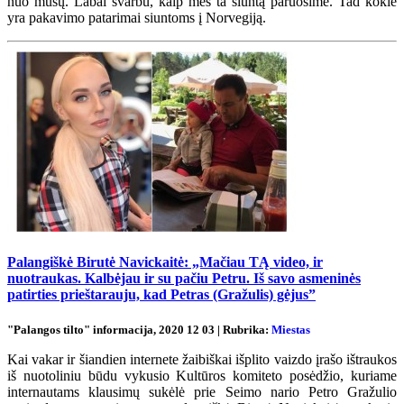
nuo mūsų. Labai svarbu, kaip mes ta siuntą paruošime. Tad kokie
yra pakavimo patarimai siuntoms į Norvegiją.
Palangiškė Birutė Navickaitė: „Mačiau TĄ video, ir
nuotraukas. Kalbėjau ir su pačiu Petru. Iš savo asmeninės
patirties prieštarauju, kad Petras (Gražulis) gėjus”
"Palangos tilto" informacija, 2020 12 03 | Rubrika:
Miestas
Kai vakar ir šiandien internete žaibiškai išplito vaizdo įrašo ištraukos
iš nuotoliniu būdu vykusio Kultūros komiteto posėdžio, kuriame
internautams klausimų sukėlė prie Seimo nario Petro Gražulio