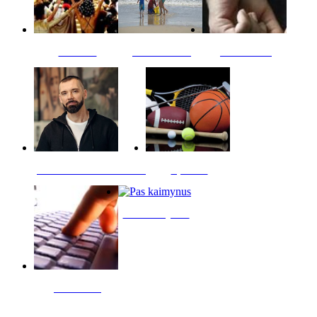
Kultūra
Jūros vaikai
Kriminalai
PT redaktoriaus skiltis
Sportas
Pas kaimynus
Skelbimai