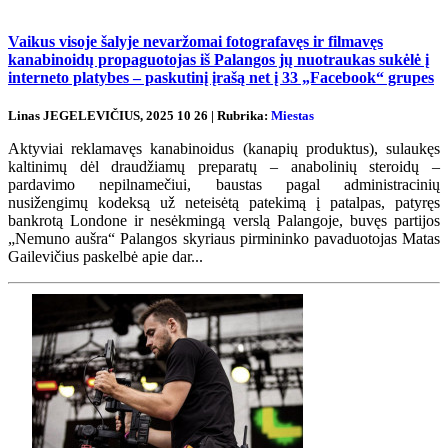
Vaikus visoje šalyje nevaržomai fotografavęs ir filmavęs
kanabinoidų propaguotojas iš Palangos jų nuotraukas sukėlė į
interneto platybes – paskutinį įrašą net į 33 „Facebook“ grupes
Linas JEGELEVIČIUS, 2025 10 26 | Rubrika:
Miestas
Aktyviai reklamavęs kanabinoidus (kanapių produktus), sulaukęs
kaltinimų dėl draudžiamų preparatų – anabolinių steroidų –
pardavimo nepilnamečiui, baustas pagal administracinių
nusižengimų kodeksą už neteisėtą patekimą į patalpas, patyręs
bankrotą Londone ir nesėkmingą verslą Palangoje, buvęs partijos
„Nemuno aušra“ Palangos skyriaus pirmininko pavaduotojas Matas
Gailevičius paskelbė apie dar...