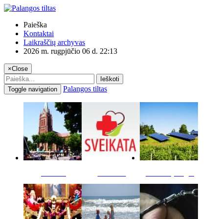
Paieška
Kontaktai
Laikraščių archyvas
2026 m. rugpjūčio 06 d. 22:13
×
Close
Ieškoti
Palangos tiltas
Toggle navigation
Miestas
Sveikata
Verslas pinigai