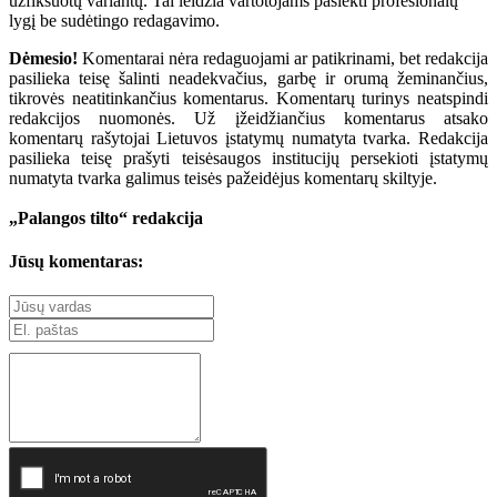
užfiksuotų variantų. Tai leidžia vartotojams pasiekti profesionalų
lygį be sudėtingo redagavimo.
Dėmesio!
Komentarai nėra redaguojami ar patikrinami, bet redakcija
pasilieka teisę šalinti neadekvačius, garbę ir orumą žeminančius,
tikrovės neatitinkančius komentarus. Komentarų turinys neatspindi
redakcijos nuomonės. Už įžeidžiančius komentarus atsako
komentarų rašytojai Lietuvos įstatymų numatyta tvarka. Redakcija
pasilieka teisę prašyti teisėsaugos institucijų persekioti įstatymų
numatyta tvarka galimus teisės pažeidėjus komentarų skiltyje.
„Palangos tilto“ redakcija
Jūsų komentaras: