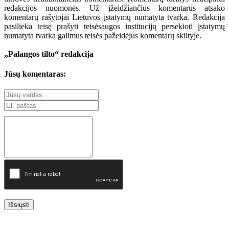
redakcijos nuomonės. Už įžeidžiančius komentarus atsako
komentarų rašytojai Lietuvos įstatymų numatyta tvarka. Redakcija
pasilieka teisę prašyti teisėsaugos institucijų persekioti įstatymų
numatyta tvarka galimus teisės pažeidėjus komentarų skiltyje.
„Palangos tilto“ redakcija
Jūsų komentaras:
Išsiųsti