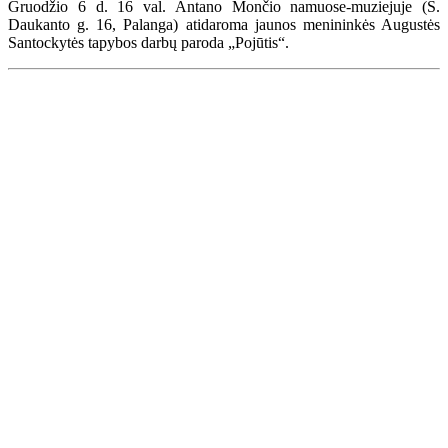
Gruodžio 6 d. 16 val. Antano Mončio namuose-muziejuje (S.
Daukanto g. 16, Palanga) atidaroma jaunos menininkės Augustės
Santockytės tapybos darbų paroda „Pojūtis“.
Renginių kalendorius