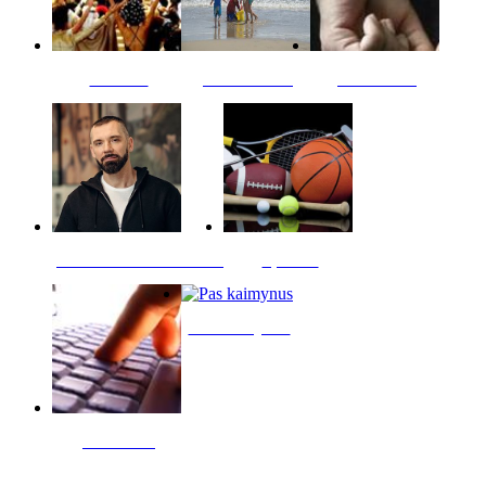
Kultūra
Jūros vaikai
Kriminalai
PT redaktoriaus skiltis
Sportas
Pas kaimynus
Skelbimai