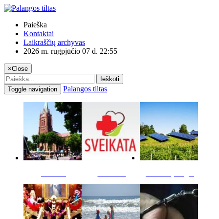
Paieška
Kontaktai
Laikraščių archyvas
2026 m. rugpjūčio 07 d. 22:55
×
Close
Ieškoti
Palangos tiltas
Toggle navigation
Miestas
Sveikata
Verslas pinigai