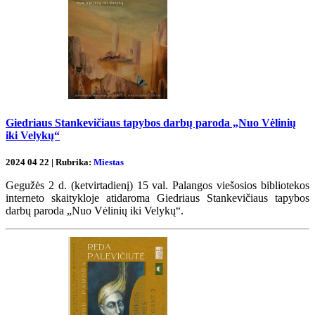
Giedriaus Stankevičiaus tapybos darbų paroda „Nuo Vėlinių
iki Velykų“
2024 04 22 | Rubrika:
Miestas
Gegužės 2 d. (ketvirtadienį) 15 val. Palangos viešosios bibliotekos
interneto skaitykloje atidaroma Giedriaus Stankevičiaus tapybos
darbų paroda „Nuo Vėlinių iki Velykų“.