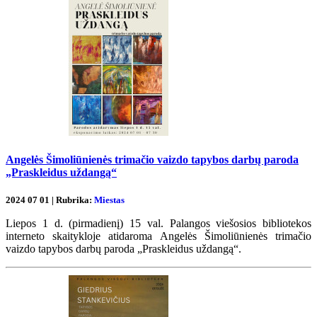
Angelės Šimoliūnienės trimačio vaizdo tapybos darbų paroda
„Praskleidus uždangą“
2024 07 01 | Rubrika:
Miestas
Liepos 1 d. (pirmadienį) 15 val. Palangos viešosios bibliotekos
interneto skaitykloje atidaroma Angelės Šimoliūnienės trimačio
vaizdo tapybos darbų paroda „Praskleidus uždangą“.