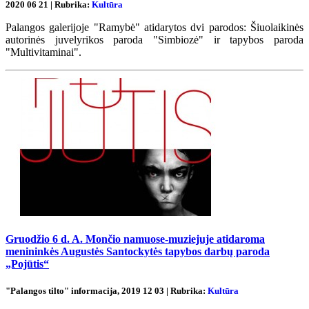
2020 06 21 | Rubrika:
Kultūra
Palangos galerijoje "Ramybė" atidarytos dvi parodos: Šiuolaikinės
autorinės juvelyrikos paroda "Simbiozė" ir tapybos paroda
"Multivitaminai".
Gruodžio 6 d. A. Mončio namuose-muziejuje atidaroma
menininkės Augustės Santockytės tapybos darbų paroda
„Pojūtis“
"Palangos tilto" informacija, 2019 12 03 | Rubrika:
Kultūra