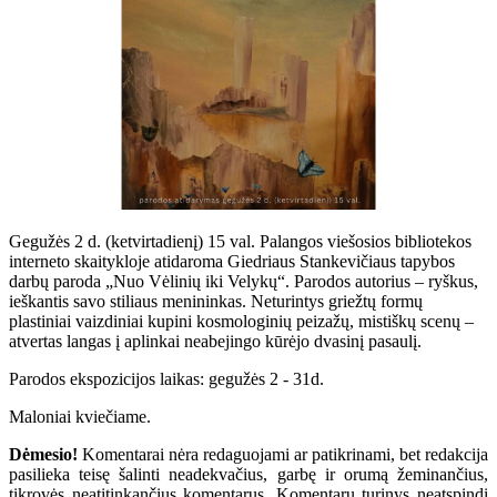
Gegužės 2 d. (ketvirtadienį) 15 val. Palangos viešosios bibliotekos
interneto skaitykloje atidaroma Giedriaus Stankevičiaus tapybos
darbų paroda „Nuo Vėlinių iki Velykų“. Parodos autorius – ryškus,
ieškantis savo stiliaus menininkas. Neturintys griežtų formų
plastiniai vaizdiniai kupini kosmologinių peizažų, mistiškų scenų –
atvertas langas į aplinkai neabejingo kūrėjo dvasinį pasaulį.
Parodos ekspozicijos laikas: gegužės 2 - 31d.
Maloniai kviečiame.
Dėmesio!
Komentarai nėra redaguojami ar patikrinami, bet redakcija
pasilieka teisę šalinti neadekvačius, garbę ir orumą žeminančius,
tikrovės neatitinkančius komentarus. Komentarų turinys neatspindi