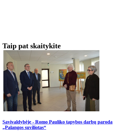
Taip pat skaitykite
Savivaldybėje - Romo Pauliko tapybos darbų paroda
„Palangos suviliotas“