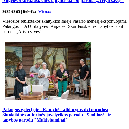
Angelės Skurdauskienės tapybos darbų paroda ,,Artyn savęs“
2022 02 03 | Rubrika:
Miestas
Viešosios bibliotekos skaityklos salėje vasario mėnesį eksponuojama
Palangos TAU dalyvės Angelės Skurdauskienės tapybos darbų
paroda ,,Artyn savęs“.
Palangos galerijoje "Ramybė" atidarytos dvi parodos:
Šiuolaikinės autorinės juvelyrikos paroda "Simbiozė" ir
tapybos paroda "Multivitaminai"