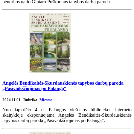
bendrijos nario Gintaro Puškoriaus tapybos darbų paroda.
Angelės Bendikaitės-Skurdauskienės tapybos darbų paroda
„Pasivaikščiojimas po Palangą“
2024 11 01 | Rubrika:
Miestas
Nuo lapkričio 4 d. Palangos viešosios bibliotekos interneto
skaitykloje eksponuojama Angelės Bendikaitės-Skurdauskienės
tapybos darbų paroda „Pasivaikščiojimas po Palangą“.