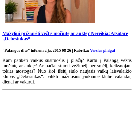
Mažyliui prižiūrėti vežtis močiutę ar auklę? Nereikia! Atsidarė
„Debesiukas“
"Palangos tilto" informacija, 2015 08 26 | Rubrika:
Verslas pinigai
Kam patikėti vaikus susiruošus į pliažą? Kartu į Palangą vežtis
močiutę ar auklę? Ar pačiai stumti vežimėlį per smėlį, keiksnojant
tokias atostogas? Nuo šiol išeitį siūlo naujasis vaikų laisvalaikio
klubas „Debesiukas“: palikti mažuosius jaukiame klube valandai,
dienai ar vakarui.
Renginių kalendorius