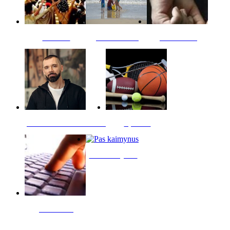
Kultūra
Jūros vaikai
Kriminalai
PT redaktoriaus skiltis
Sportas
Pas kaimynus
Skelbimai