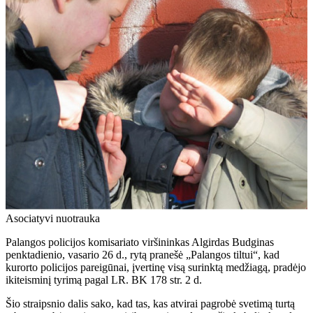
Asociatyvi nuotrauka
Palangos policijos komisariato viršininkas Algirdas Budginas
penktadienio, vasario 26 d., rytą pranešė „Palangos tiltui“, kad
kurorto policijos pareigūnai, įvertinę visą surinktą medžiagą, pradėjo
ikiteisminį tyrimą pagal LR. BK 178 str. 2 d.
Šio straipsnio dalis sako, kad tas, kas atvirai pagrobė svetimą turtą