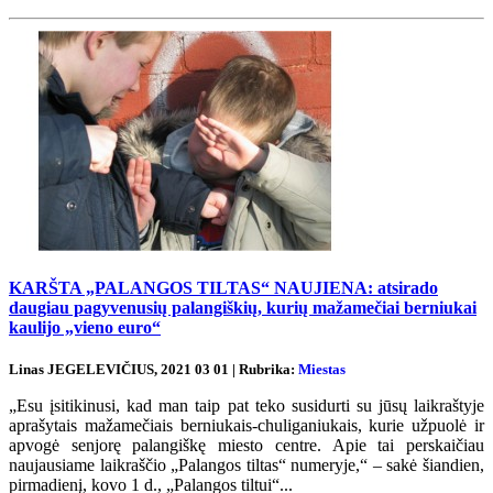
KARŠTA „PALANGOS TILTAS“ NAUJIENA: atsirado
daugiau pagyvenusių palangiškių, kurių mažamečiai berniukai
kaulijo „vieno euro“
Linas JEGELEVIČIUS, 2021 03 01 | Rubrika:
Miestas
„Esu įsitikinusi, kad man taip pat teko susidurti su jūsų laikraštyje
aprašytais mažamečiais berniukais-chuliganiukais, kurie užpuolė ir
apvogė senjorę palangiškę miesto centre. Apie tai perskaičiau
naujausiame laikraščio „Palangos tiltas“ numeryje,“ – sakė šiandien,
pirmadienį, kovo 1 d., „Palangos tiltui“...