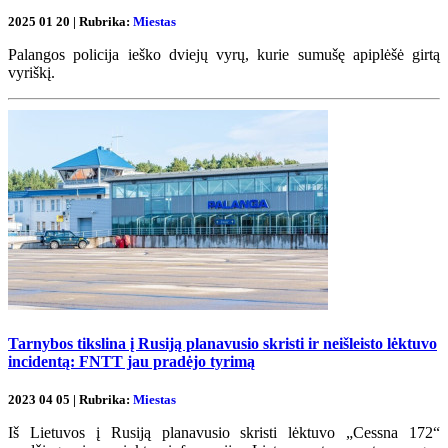
2025 01 20 | Rubrika:
Miestas
Palangos policija ieško dviejų vyrų, kurie sumušę apiplėšė girtą
vyriškį.
Tarnybos tikslina į Rusiją planavusio skristi ir neišleisto lėktuvo
incidentą: FNTT jau pradėjo tyrimą
2023 04 05 | Rubrika:
Miestas
Iš Lietuvos į Rusiją planavusio skristi lėktuvo „Cessna 172“