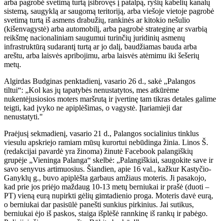
arba pagrobė svetimą turtą įsibrovęs į patalpą, ryšių kabelių kanalų
sistemą, saugyklą ar saugomą teritoriją, arba viešoje vietoje pagrobė
svetimą turtą iš asmens drabužių, rankinės ar kitokio nešulio
(kišenvagystė) arba automobilį, arba pagrobė strateginę ar svarbią
reikšmę nacionaliniam saugumui turinčių juridinių asmenų
infrastruktūrą sudarantį turtą ar jo dalį, baudžiamas bauda arba
areštu, arba laisvės apribojimu, arba laisvės atėmimu iki šešerių
metų.
Algirdas Budginas penktadienį, vasario 26 d., sakė „Palangos
tiltui“: „Kol kas jų tapatybės nenustatytos, mes atkūrėme
nukentėjusiosios moters maršrutą ir įvertinę tam tikras detales galime
teigti, kad įvyko ne apiplėšimas, o vagystė. Įtariamieji dar
nenustatyti."
Praėjusį sekmadienį, vasario 21 d., Palangos socialinius tinklus
viesulu apskriejo ramiam mūsų kurortui nebūdinga žinia. Linos Š.
(redakcijai pavardė yra žinoma) žinutė Facebook palangiškių
grupėje „Vieninga Palanga“ skelbė: „Palangiškiai, saugokite save ir
savo senyvus artimuosius. Šiandien, apie 16 val., kažkur Kastyčio-
Ganyklų g., buvo apiplėšta garbaus amžiaus moteris. Ji pasakojo,
kad prie jos priėjo maždaug 10-13 metų berniukai ir prašė (duoti –
PT) vieną eurą nupirkti gėlių gimtadienio proga. Moteris davė eurą,
o berniukai dar pasisūlė panešti sunkius pirkinius. Jai sutikus,
berniukai ėjo iš paskos, staiga išplėšė rannkinę iš rankų ir pabėgo.