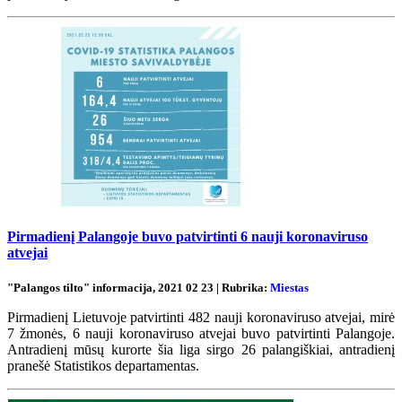
Pirmadienį Palangoje buvo patvirtinti 6 nauji koronaviruso
atvejai
"Palangos tilto" informacija, 2021 02 23 | Rubrika:
Miestas
Pirmadienį Lietuvoje patvirtinti 482 nauji koronaviruso atvejai, mirė
7 žmonės, 6 nauji koronaviruso atvejai buvo patvirtinti Palangoje.
Antradienį mūsų kurorte šia liga sirgo 26 palangiškiai, antradienį
pranešė Statistikos departamentas.