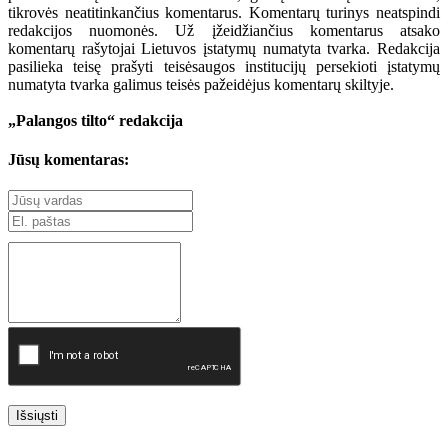
tikrovės neatitinkančius komentarus. Komentarų turinys neatspindi
redakcijos nuomonės. Už įžeidžiančius komentarus atsako
komentarų rašytojai Lietuvos įstatymų numatyta tvarka. Redakcija
pasilieka teisę prašyti teisėsaugos institucijų persekioti įstatymų
numatyta tvarka galimus teisės pažeidėjus komentarų skiltyje.
„Palangos tilto“ redakcija
Jūsų komentaras:
Išsiųsti