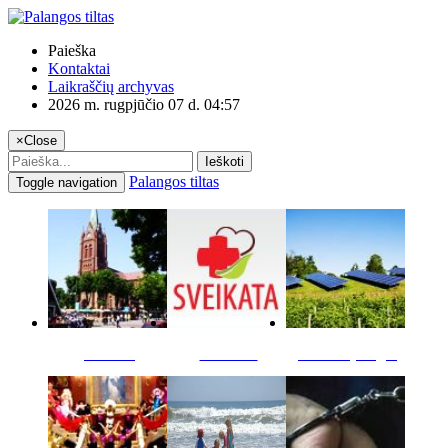
Paieška
Kontaktai
Laikraščių archyvas
2026 m. rugpjūčio 07 d. 04:57
×
Close
Ieškoti
Palangos tiltas
Toggle navigation
Miestas
Sveikata
Verslas pinigai