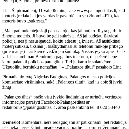
Policijai, žinoma, pranešta. Būkite budrūs!”
Lina Š. pirmadienį, 11 val. 06 min., sakė www.palangostiltas.lt, kad
moteris (redakcijai jos vardas ir pavardė jau yra žinomi –PT), kad
moteris buvo „sukrėsta."
„Man pati nukentėjusioji papasakojo, kas jai nutiko. Ji yra garbi ir
žinoma moteris. Ji buvo be gali sukrėsta. Aš jai padėjau iškviesti
policiją, nes ji nesusigaudė, kokiu adresu ją kviesti. Aš atsitiktinai
moterį sutikau, tiksliau ji blaškydamasi su telefonu rankoje pribėgo
(prie manęs) – aš kieme vedžiojau šuniuką. Viskas įvyko apie 16-17
val. Paskambinau Bendruoju pagalbos telefonu, dispečerė liepė
kartu palaukti policijos pareigūnų. Tad jų kartu ir sulaukėme.
Užpuolikų berniukų nemačiau,“ – „Palangos tiltui“ pasakojo Lina.
Pirmadienio rytą Algirdas Budginas, Palangos miesto policijos
komisariato viršininkas, sakė „Palangos tiltui“, kad jis apie šį įvykį
žinąs.
„Palangos tiltas“ prašo visų įvykio liudininkų ar turinčių vertingos
informacijos parašyti Facebook/Palangostiltas ar
redaktorius@palangostiltas.lt , arba paskambinti tel. 8 620 53440
Dėmesio!
Komentarai nėra redaguojami ar patikrinami, bet redakcija
pasilieka teisę šalinti neadekvačius, garbę ir orumą žeminančius,