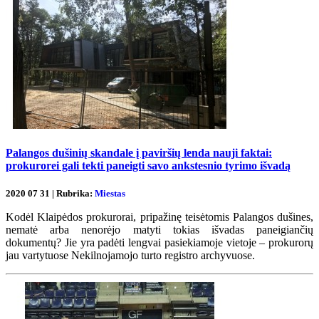
Palangos dušinių skandale į paviršių lenda nauji faktai:
prokurorei gali tekti paneigti savo ankstesnio tyrimo išvadą
2020 07 31 | Rubrika:
Miestas
Kodėl Klaipėdos prokurorai, pripažinę teisėtomis Palangos dušines,
nematė arba nenorėjo matyti tokias išvadas paneigiančių
dokumentų? Jie yra padėti lengvai pasiekiamoje vietoje – prokurorų
jau vartytuose Nekilnojamojo turto registro archyvuose.