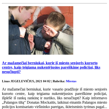
Ar mažamečiai berniukai, kurie iš miesto senjorės kurorto
centre, kaip teigiama nukentėjusios pareiškime policijai, liks
nesučiupti?
Linas JEGELEVIČIUS, 2021 04 02 | Rubrika:
Miestas
Ar mažamečiai berniukai, kurie vasario pradžioje iš miesto senjorės
kurorto centre, kaip teigiama nukentėjusios pareiškime policijai,
išplėšė iš rankų rankinę ir nurūko, liks nesučiupti? Kaip informavo
„Palangos tiltą“ Donatas Mockaitis, laikinai einantis Palangos miesto
policijos komisariato viršininko pareigas, ikiteisminis tyrimas pagal...