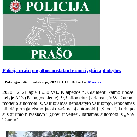
Policija prašo pagalbos nustatant eismo įvykio aplinkybes
"Palangos tilto" redakcija, 2021 01 18 | Rubrika:
Miestas
2020–12–21 apie 15.30 val., Klaipėdos r., Glaudėnų kaimo ribose,
kelyje A13 (Palangos plente), 9,3 kilometre, įtariama, „VW Touran“
modelio automobilis, vairuojamas nenustatyto vairuotojo, lenkdamas
kliudė pirmąja eismo juosta važiavusį automobilį „Skoda“, kuris po
susidūrimo nuvažiavo į griovį ir vertėsi. Įtariamas automobilis „VW
Touran“...