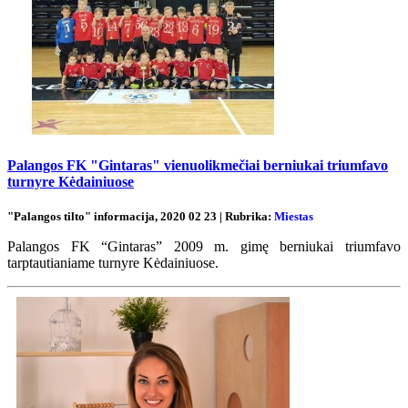
Palangos FK "Gintaras" vienuolikmečiai berniukai triumfavo
turnyre Kėdainiuose
"Palangos tilto" informacija, 2020 02 23 | Rubrika:
Miestas
Palangos FK “Gintaras” 2009 m. gimę berniukai triumfavo
tarptautianiame turnyre Kėdainiuose.