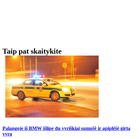
Taip pat skaitykite
Palangoje iš BMW išlipę du vyriškiai sumušė ir apiplėšė girtą
vyrą