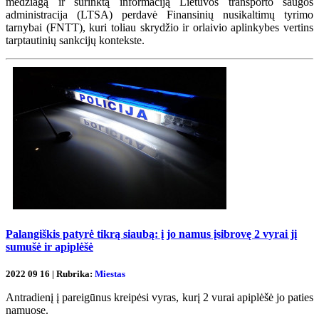
medžiagą ir surinktą informaciją Lietuvos transporto saugos
administracija (LTSA) perdavė Finansinių nusikaltimų tyrimo
tarnybai (FNTT), kuri toliau skrydžio ir orlaivio aplinkybes vertins
tarptautinių sankcijų kontekste.
Palangiškis patyrė tikrą siaubą: į jo namus įsibrovę 2 vyrai jį
sumušė ir apiplėšė
2022 09 16 | Rubrika:
Miestas
Antradienį į pareigūnus kreipėsi vyras, kurį 2 vurai apiplėšė jo paties
namuose.