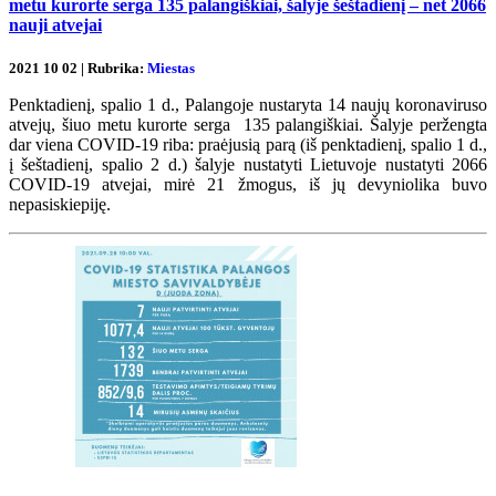
metu kurorte serga 135 palangiškiai, šalyje šeštadienį – net 2066
nauji atvejai
2021 10 02 | Rubrika:
Miestas
Penktadienį, spalio 1 d., Palangoje nustaryta 14 naujų koronaviruso
atvejų, šiuo metu kurorte serga 135 palangiškiai. Šalyje peržengta
dar viena COVID-19 riba: praėjusią parą (iš penktadienį, spalio 1 d.,
į šeštadienį, spalio 2 d.) šalyje nustatyti Lietuvoje nustatyti 2066
COVID-19 atvejai, mirė 21 žmogus, iš jų devyniolika buvo
nepasiskiepiję.