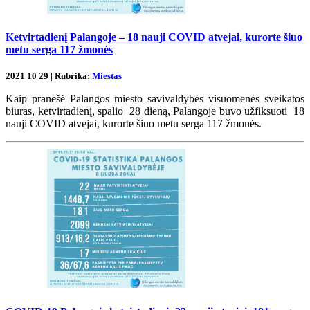
Ketvirtadienį Palangoje – 18 nauji COVID atvejai, kurorte šiuo
metu serga 117 žmonės
2021 10 29 | Rubrika:
Miestas
Kaip pranešė Palangos miesto savivaldybės visuomenės sveikatos
biuras, ketvirtadienį, spalio 28 dieną, Palangoje buvo užfiksuoti 18
nauji COVID atvejai, kurorte šiuo metu serga 117 žmonės.