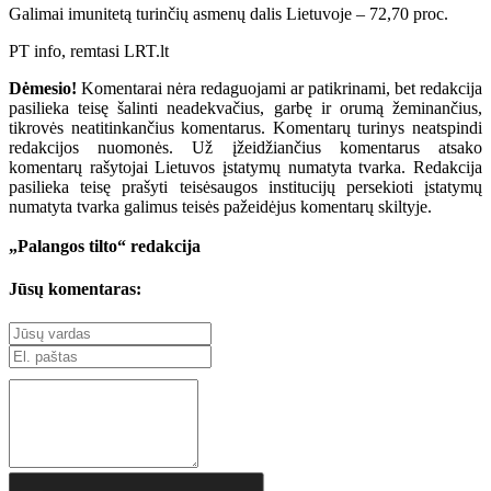
Galimai imunitetą turinčių asmenų dalis Lietuvoje – 72,70 proc.
PT info, remtasi LRT.lt
Dėmesio!
Komentarai nėra redaguojami ar patikrinami, bet redakcija
pasilieka teisę šalinti neadekvačius, garbę ir orumą žeminančius,
tikrovės neatitinkančius komentarus. Komentarų turinys neatspindi
redakcijos nuomonės. Už įžeidžiančius komentarus atsako
komentarų rašytojai Lietuvos įstatymų numatyta tvarka. Redakcija
pasilieka teisę prašyti teisėsaugos institucijų persekioti įstatymų
numatyta tvarka galimus teisės pažeidėjus komentarų skiltyje.
„Palangos tilto“ redakcija
Jūsų komentaras: