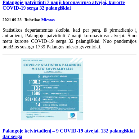
Palangoje patvirtinti 7 nauji koronaviruso atvejai, kurorte
COVID-19 serga 32 palangiškiai
2021 09 28 | Rubrika:
Miestas
Statistikos departamentas skelbia, kad per parą, iš pirmadienio į
antradienį, Palangoje patvirtinti 7 nauji koronaviruso atvejai. Šiuo
metu kurorte COVID-19 serga 32 palangiškiai. Nuo pandemijos
pradžios susirgo 1739 Palangos miesto gyventojai.
Palangoje ketvirtadienį – 9 COVID-19 atvejai, 132 palangiškiai
dar serga