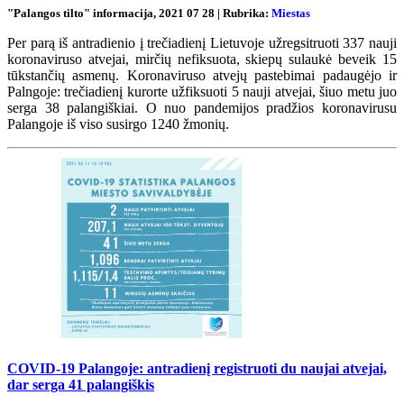
"Palangos tilto" informacija, 2021 07 28 | Rubrika:
Miestas
Per parą iš antradienio į trečiadienį Lietuvoje užregsitruoti 337 nauji
koronaviruso atvejai, mirčių nefiksuota, skiepų sulaukė beveik 15
tūkstančių asmenų. Koronaviruso atvejų pastebimai padaugėjo ir
Palngoje: trečiadienį kurorte užfiksuoti 5 nauji atvejai, šiuo metu juo
serga 38 palangiškiai. O nuo pandemijos pradžios koronavirusu
Palangoje iš viso susirgo 1240 žmonių.
COVID-19 Palangoje: antradienį registruoti du naujai atvejai,
dar serga 41 palangiškis