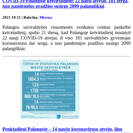
COVID-19 Palangoje ketvirtadienį: 22 nauji atvejai, 181 serga,
nuo pandemijos pradžios susirgo 2099 palangiškiai
2021 10 21 | Rubrika:
Miestas
Palangos savivaldybės visuomenės sveikatos centras paskelbė
ketvirtadienį, spalio 21 dieną, kad Palangoje ketvirtadienį nustatyti
22 nauji COVID-19 atvejai, iš viso 181 savivaldybės gyventojas
koronavirusu dar serga, o nuo pandemijos pradžios susirgo 2099
palangiškiai.
Penktadienį Palangoje – 14 naujų koronaviruso atvejų, šiuo