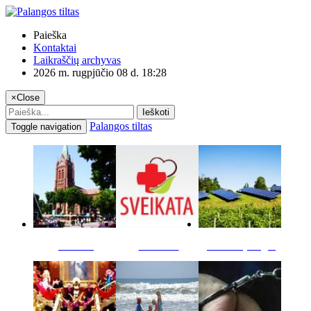
Paieška
Kontaktai
Laikraščių archyvas
2026 m. rugpjūčio 08 d. 18:28
×
Close
Ieškoti
Palangos tiltas
Toggle navigation
Miestas
Sveikata
Verslas pinigai