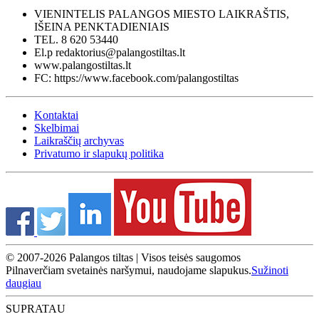
VIENINTELIS PALANGOS MIESTO LAIKRAŠTIS,
IŠEINA PENKTADIENIAIS
TEL. 8 620 53440
El.p redaktorius@palangostiltas.lt
www.palangostiltas.lt
FC: https://www.facebook.com/palangostiltas
Kontaktai
Skelbimai
Laikraščių archyvas
Privatumo ir slapukų politika
© 2007-2026 Palangos tiltas | Visos teisės saugomos
Pilnaverčiam svetainės naršymui, naudojame slapukus.
Sužinoti
daugiau
SUPRATAU