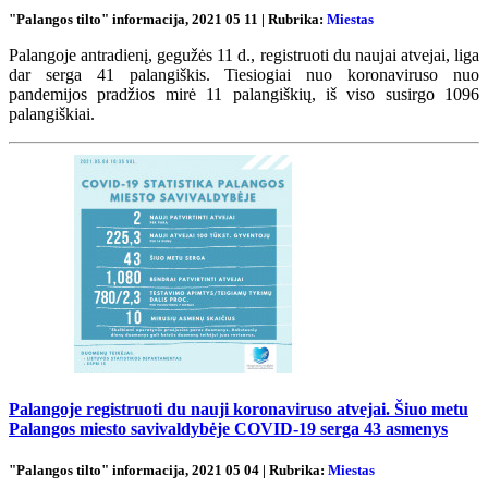
"Palangos tilto" informacija, 2021 05 11 | Rubrika:
Miestas
Palangoje antradienį, gegužės 11 d., registruoti du naujai atvejai, liga
dar serga 41 palangiškis. Tiesiogiai nuo koronaviruso nuo
pandemijos pradžios mirė 11 palangiškių, iš viso susirgo 1096
palangiškiai.
Palangoje registruoti du nauji koronaviruso atvejai. Šiuo metu
Palangos miesto savivaldybėje COVID-19 serga 43 asmenys
"Palangos tilto" informacija, 2021 05 04 | Rubrika:
Miestas