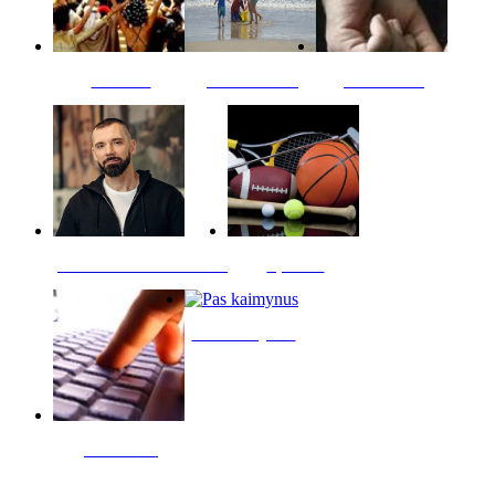
Kultūra
Jūros vaikai
Kriminalai
PT redaktoriaus skiltis
Sportas
Pas kaimynus
Skelbimai