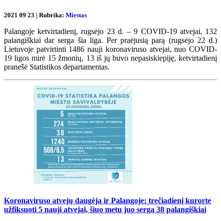
2021 09 23 | Rubrika:
Miestas
Palangoje ketvirtadienį, rugsėjo 23 d. – 9 COVID-19 atvejai, 132
palangiškiai dar serga šia liga. Per praėjusią parą (rugsėjo 22 d.)
Lietuvoje patvirtinti 1486 nauji koronaviruso atvejai, nuo COVID-
19 ligos mirė 15 žmonių, 13 iš jų buvo nepasiskiepiję, ketvirtadienį
pranešė Statistikos departamentas.
Koronaviruso atvejų daugėja ir Palangoje: trečiadienį kurorte
užfiksuoti 5 nauji atvejai, šiuo metu juo serga 38 palangiškiai