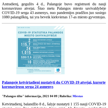
Antradienį, gegužės 4 d., Palangoje buvo registruoti du nauji
koronaviruso atvejai. Šiuo metu Palangos miesto savivaldybėje
COVID-19 serga 43 asmenys, nuo pandemijos pradžios juo susirgo
1080 palangiškių, tai yra beveik kiekvienas 17-as miesto gyventojas.
Palangoje ketvirtadienį nustatyti du COVID-19 atvejai, kurorte
koronavirusu serga 24 asmenys
"Palangos tilto" informacija, 2021 04 09 | Rubrika:
Miestas
Ketvirtadienį, balandžio 8 d., šalyje nustatyti 1 155 nauji COVID-19