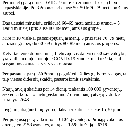
Per minėtą parą nuo COVID-19 mirė 25 žmonės. 15 iš jų buvo
nepasiskiepiję. Po 3 žmones priklausė 50–59 ir 70–79 metų amžiaus
grupėj.
Daugiausiai mirusiųjų priklausė 60–69 metų amžiaus grupei – 5.
Dar 4 mirusieji priklausė 80–89 metų amžiaus grupei.
Mirė ir 10 visiškai pasiskiepijusių asmenų. 5 priklausė 70–79 metų
amžiaus grupei, du 60–69 ir trys 80–89 metų amžiaus grupėms.
Ketvirtadienio duomenimis, Lietuvoje vis dar visos 60 savivaldybių
yra vadinamojoje juodojoje COVID-19 zonoje, o tai reiškia, kad
sergamumo situacija yra vis dar prasta.
Per pastarąją parą 180 žmonių paguldyti į šalies gydymo įstaigas, tai
taip vienas didesnių skaičių pastarosiomis savaitėmis.
Naujų atvejų skaičius per 14 dienų, tenkantis 100 000 gyventojų,
siekia 1332,6, tuo metu paskutinių 7 dienų naujų atvejų vidurkis
parai yra 2643.
Teigiamų diagnostinių tyrimų dalis per 7 dienas siekė 15,30 proc.
Per praėjusią parą vakcinuoti 10104 gyventojai. Pirmąją vakcinos
doze gavo 2158 asmenys, antrąją – 1228, trečiąją – 6718.