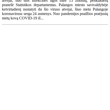
atvejai, nuo šios infekcinės ligos mirė 13 žmonių, penktadienį
pranešė Statistikos departamentas. Palangos miesto savivaldybėje
ketvirtadienį nustatyti du šio viruso atvejai, šiuo metu Palangoje
koronavirusu serga 24 asmenys. Nuo pandemijos pradžios praėjusių
metų kovą COVID-19 iš...
Renginių kalendorius