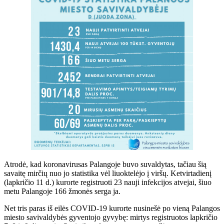
Atrodė, kad koronavirusas Palangoje buvo suvaldytas, tačiau šią
savaitę mirčių nuo jo statistika vėl liuoktelėjo į viršų. Ketvirtadienį
(lapkričio 11 d.) kurorte registruoti 23 nauji infekcijos atvejai, šiuo
metu Palangoje 166 žmonės serga ja.
Net tris paras iš eilės COVID-19 kurorte nusinešė po vieną Palangos
miesto savivaldybės gyventojo gyvybę: mirtys registruotos lapkričio