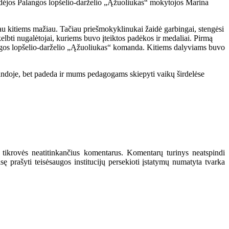
vedėjos Palangos lopšelio-darželio „Ąžuoliukas“ mokytojos Marina
iau kitiems mažiau. Tačiau priešmokyklinukai žaidė garbingai, stengėsi
elbti nugalėtojai, kuriems buvo įteiktos padėkos ir medaliai. Pirmą
langos lopšelio-darželio „Ąžuoliukas“ komanda. Kitiems dalyviams buvo
omandoje, bet padeda ir mums pedagogams skiepyti vaikų širdelėse
 tikrovės neatitinkančius komentarus. Komentarų turinys neatspindi
 prašyti teisėsaugos institucijų persekioti įstatymų numatyta tvarka