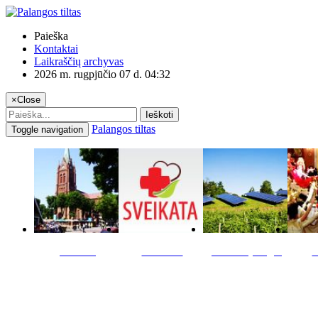
Paieška
Kontaktai
Laikraščių archyvas
2026 m. rugpjūčio 07 d. 04:32
×
Close
Ieškoti
Palangos tiltas
Toggle navigation
Miestas
Sveikata
Verslas pinigai
K