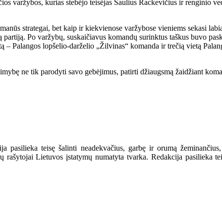
os varžybos, kurias stebėjo teisėjas Saulius Rackevičius ir renginio 
umanūs strategai, bet kaip ir kiekvienose varžybose vieniems sekasi lab
tą partiją. Po varžybų, suskaičiavus komandų surinktus taškus buvo pask
ietą – Palangos lopšelio-darželio „Žilvinas“ komanda ir trečią vietą Pa
 galimybę ne tik parodyti savo gebėjimus, patirti džiaugsmą žaidžiant k
a pasilieka teisę šalinti neadekvačius, garbę ir orumą žeminančius,
ašytojai Lietuvos įstatymų numatyta tvarka. Redakcija pasilieka teisę