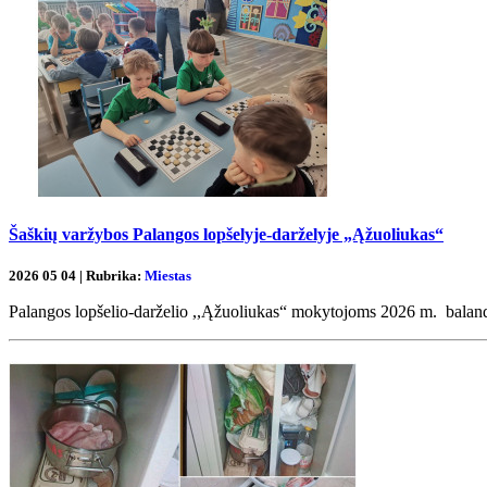
Šaškių varžybos Palangos lopšelyje-darželyje „Ąžuoliukas“
2026 05 04 | Rubrika:
Miestas
Palangos lopšelio-darželio ,,Ąžuoliukas“ mokytojoms 2026 m. balandž