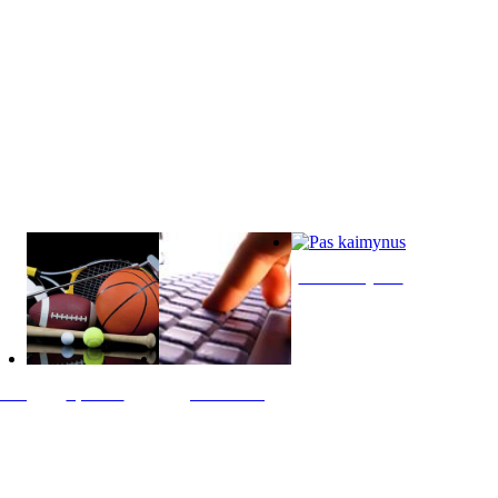
Pas kaimynus
ltis
Sportas
Skelbimai