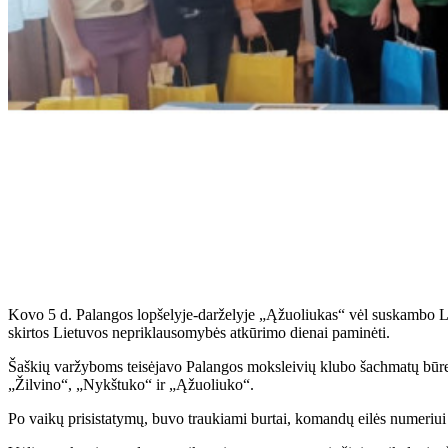
Kovo 5 d. Palangos lopšelyje-darželyje „Ąžuoliukas“ vėl suskambo Lie
skirtos Lietuvos nepriklausomybės atkūrimo dienai paminėti.
Šaškių varžyboms teisėjavo Palangos moksleivių klubo šachmatų būrel
„Žilvino“, „Nykštuko“ ir „Ąžuoliuko“.
Po vaikų prisistatymų, buvo traukiami burtai, komandų eilės numeriui 