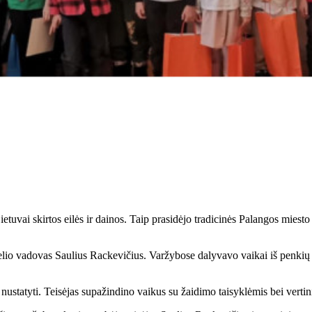
tuvai skirtos eilės ir dainos. Taip prasidėjo tradicinės Palangos mies
io vadovas Saulius Rackevičius. Varžybose dalyvavo vaikai iš penkių P
nustatyti. Teisėjas supažindino vaikus su žaidimo taisyklėmis bei verti