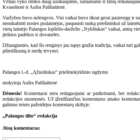
Vėliau vyko rimtos daug susikaupimo, sumanumo ir žinių reikalaujanči
Kvaselienė ir Aušra Pališaitienė.
Varžybos buvo nelengvos. Visi vaikai buvo tikrai gerai pasirengę ir s
nenukabinti nosies pralaimėjus, paspausti ranką priešininkui už laimė
vietą laimėjo Palangos lopšelio-darželio „Nykštukas“ vaikai, antrą v
įteiktos padėkos ir dovanėlės.
Džiaugiamės, kad šis renginys jau tapęs gražia tradicija, vaikai turi
pilietiškumą ir meilę tėvynei.
Palangos l.-d. „Ąžuoliukas“ priešmokyklinio ugdymo
mokytoja Aušra Pališaitienė
Dėmesio!
Komentarai nėra redaguojami ar patikrinami, bet redakcij
redakcijos nuomonės. Už įžeidžiančius komentarus atsako komentarų r
galimus teisės pažeidėjus komentarų skiltyje.
„Palangos tilto“ redakcija
Jūsų komentaras: