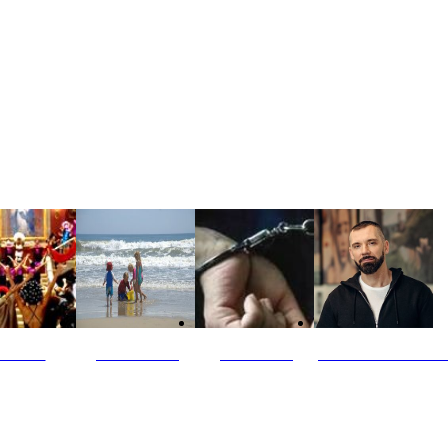
ultūra
Jūros vaikai
Kriminalai
PT redaktoriaus ski