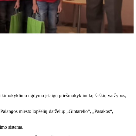
to ikimokyklinio ugdymo įstaigų priešmokyklinukų šaškių varžybos,
alangos miesto lopšelių-darželių: „Gintarėlio“, „Pasakos“,
nimo sistema.