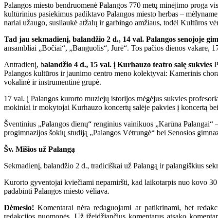
Palangos miesto bendruomenė Palangos 770 metų minėjimo proga visiem
kultūrinius pasiekimus padiktavo Palangos miesto herbas – mėlyname, 
nariai užaugo, susilaukė atžalų ir garbingo amžiaus, todėl Kultūros vėr
Tad jau sekmadienį, balandžio 2 d., 14 val. Palangos senojoje g
ansambliai „Bočiai“, „Banguolis“, Jūrė“. Tos pačios dienos vakare, 1
Antradienį, b
alandžio 4 d., 15 val. į Kurhauzo teatro salę sukvies
P
Palangos kultūros ir jaunimo centro meno kolektyvai: Kamerinis chora
vokalinė ir instrumentinė grupė.
17 val. į Palangos kurorto muziejų istorijos mėgėjus sukvies profeso
mokiniai ir mokytojai Kurhauzo koncertų salėje pakvies į koncertą bei
Šventinius „Palangos dienų“ renginius vainikuos „Karūna Palangai“ – b
progimnazijos šokių studiją „Palangos Vėtrungė“ bei Senosios gimnazij
Šv. Mišios už Palangą
Sekmadienį, balandžio 2 d., tradiciškai už Palangą ir palangiškius s
Kurorto gyventojai kviečiami nepamiršti, kad laikotarpis nuo kovo 30 
padabinti Palangos miesto vėliava.
Dėmesio!
Komentarai nėra redaguojami ar patikrinami, bet redakcij
redakcijos nuomonės. Už įžeidžiančius komentarus atsako komentarų r