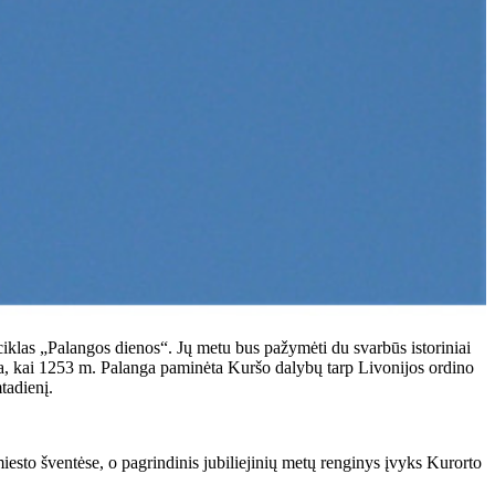
 ciklas „Palangos dienos“. Jų metu bus pažymėti du svarbūs istoriniai
na, kai 1253 m. Palanga paminėta Kuršo dalybų tarp Livonijos ordino
mtadienį.
iesto šventėse, o pagrindinis jubiliejinių metų renginys įvyks Kurorto