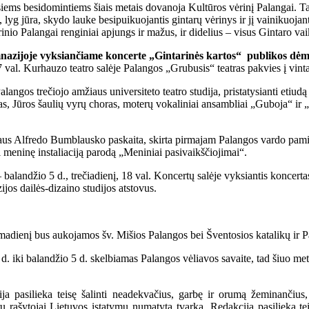
s besidomintiems šiais metais dovanoja Kultūros vėrinį Palangai. Tai y
lyg jūra, skydo lauke besipuikuojantis gintarų vėrinys ir jį vainikuoj
inio Palangai renginiai apjungs ir mažus, ir didelius – visus Gintaro vai
imnazijoje vyksiančiame koncerte „Gintarinės kartos“ publikos dė
7 val. Kurhauzo teatro salėje Palangos „Grubusis“ teatras pakvies į vi
alangos trečiojo amžiaus universiteto teatro studija, pristatysianti eti
s, Jūros šaulių vyrų choras, moterų vokaliniai ansambliai „Guboja“ ir
riaus Alfredo Bumblausko paskaita, skirta pirmajam Palangos vardo pam
 meninę instaliaciją parodą „Meniniai pasivaikščiojimai“.
alandžio 5 d., trečiadienį, 18 val. Koncertų salėje vyksiantis koncerta
os dailės-dizaino studijos atstovus.
ekmadienį bus aukojamos šv. Mišios Palangos bei Šventosios katalikų ir
d. iki balandžio 5 d. skelbiamas Palangos vėliavos savaite, tad šiuo met
a pasilieka teisę šalinti neadekvačius, garbę ir orumą žeminančius,
ašytojai Lietuvos įstatymų numatyta tvarka. Redakcija pasilieka teisę