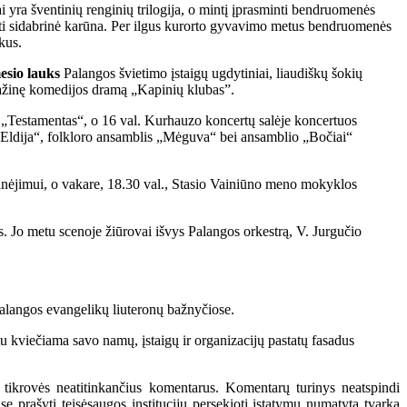
ra šventinių renginių trilogija, o mintį įprasminti bendruomenės
anti sidabrinė karūna. Per ilgus kurorto gyvavimo metus bendruomenės
kus.
mesio lauks
Palangos švietimo įstaigų
ugdytiniai, liaudiškų šokių
ntažinę komedijos dramą „Kapinių klubas”.
udą „Testamentas“, o 16 val. Kurhauzo koncertų salėje koncertuos
 „Eldija“, folkloro ansamblis „Mėguva“ bei ansamblio „Bočiai“
inėjimui, o vakare, 18.30 val., Stasio Vainiūno meno mokyklos
s. Jo metu scenoje žiūrovai išvys Palangos orkestrą, V. Jurgučio
 Palangos evangelikų liuteronų bažnyčiose.
u kviečiama savo namų, įstaigų ir organizacijų pastatų fasadus
 tikrovės neatitinkančius komentarus. Komentarų turinys neatspindi
 prašyti teisėsaugos institucijų persekioti įstatymų numatyta tvarka