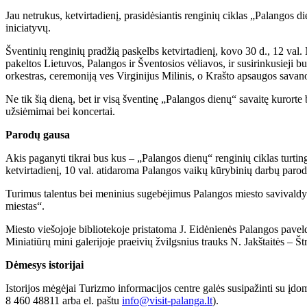
Jau netrukus, ketvirtadienį, prasidėsiantis renginių ciklas „Palangos d
iniciatyvų.
Šventinių renginių pradžią paskelbs ketvirtadienį, kovo 30 d., 12 va
pakeltos Lietuvos, Palangos ir Šventosios vėliavos, ir susirinkusieji 
orkestras, ceremoniją ves Virginijus Milinis, o Krašto apsaugos savano
Ne tik šią dieną, bet ir visą šventinę „Palangos dienų“ savaitę kurort
užsiėmimai bei koncertai.
Parodų gausa
Akis paganyti tikrai bus kus – „Palangos dienų“ renginių ciklas turtin
ketvirtadienį, 10 val. atidaroma Palangos vaikų kūrybinių darbų paro
Turimus talentus bei meninius sugebėjimus Palangos miesto savivaldybė
miestas“.
Miesto viešojoje bibliotekoje pristatoma J. Eidėnienės Palangos pavel
Miniatiūrų mini galerijoje praeivių žvilgsnius trauks N. Jakštaitės – 
Dėmesys istorijai
Istorijos mėgėjai Turizmo informacijos centre galės susipažinti su įdomi
8 460 48811 arba el. paštu
info@visit-palanga.lt
).