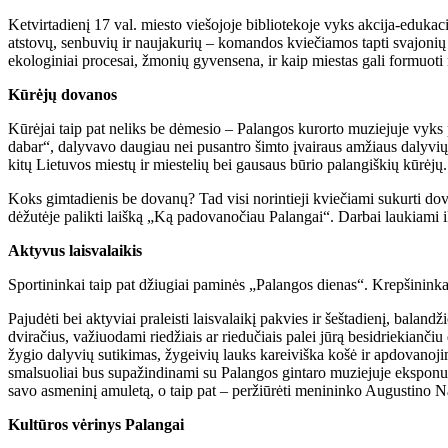
Ketvirtadienį 17 val. miesto viešojoje bibliotekoje vyks akcija-edukac
atstovų, senbuvių ir naujakurių – komandos kviečiamos tapti svajonių P
ekologiniai procesai, žmonių gyvensena, ir kaip miestas gali formuoti
Kūrėjų dovanos
Kūrėjai taip pat neliks be dėmesio – Palangos kurorto muziejuje vyks
dabar“, dalyvavo daugiau nei pusantro šimto įvairaus amžiaus dalyvių
kitų Lietuvos miestų ir miestelių bei gausaus būrio palangiškių kūrėjų.
Koks gimtadienis be dovanų? Tad visi norintieji kviečiami sukurti dovan
dėžutėje palikti laišką „Ką padovanočiau Palangai“. Darbai laukiami 
Aktyvus laisvalaikis
Sportininkai taip pat džiugiai paminės „Palangos dienas“. Krepšinink
Pajudėti bei aktyviai praleisti laisvalaikį pakvies ir šeštadienį, bala
dviračius, važiuodami riedžiais ar riedučiais palei jūrą besidriekianči
žygio dalyvių sutikimas, žygeivių lauks kareiviška košė ir apdovanoji
smalsuoliai bus supažindinami su Palangos gintaro muziejuje eksponuoja
savo asmeninį amuletą, o taip pat – peržiūrėti menininko Augustino Naš
Kultūros vėrinys Palangai