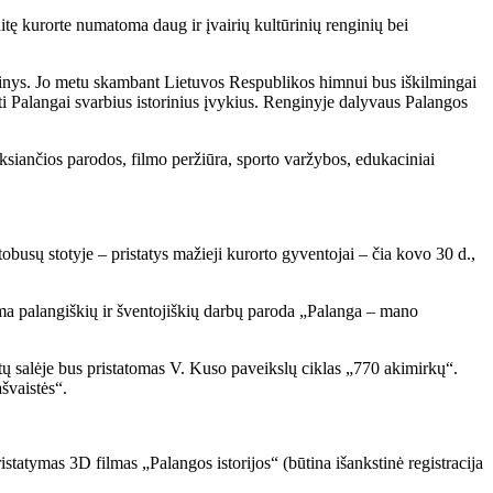
aitę kurorte numatoma daug ir įvairių kultūrinių renginių bei
nginys. Jo metu skambant Lietuvos Respublikos himnui bus iškilmingai
ti Palangai svarbius istorinius įvykius. Renginyje dalyvaus Palangos
yksiančios parodos, filmo peržiūra, sporto varžybos, edukaciniai
obusų stotyje – pristatys mažieji kurorto gyventojai – čia kovo 30 d.,
oma palangiškių ir šventojiškių darbų paroda „Palanga – mano
tų salėje bus pristatomas V. Kuso paveikslų ciklas „770 akimirkų“.
švaistės“.
ristatymas 3D filmas „Palangos istorijos“ (būtina išankstinė registracija