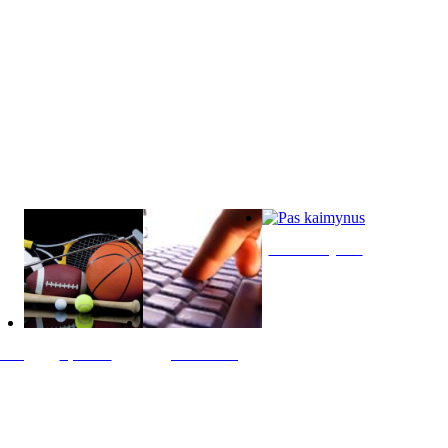
Pas kaimynus
ltis
Sportas
Skelbimai