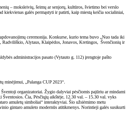
enių – moksleivių, šeimų ar senjorų, kultūros, švietimo bei verslo
ekvienas galės permąstyti ir patirti, kaip miestą keičia socialiniai,
i, apdovanojimų ceremonija. Konkurse, kurio tema buvo „Nuo tada iki
, Radviliškio, Alytaus, Klaipėdos, Jonavos, Kretingos, Švenčionių ir
aldybės administracijos pasato (Vytauto g. 112) įrengtoje pašto
 metų minėjimui, „Palanga CUP 2023“.
 – Šventoji organizatoriai. Žygio dalyviai pėsčiomis pajūriu ar mindami
i Šventosios. Čia, Pėsčiųjų aikštėje, 12.30 val. – 15.30 val. vyks
ntaro amuletų simboliai“ interaktyviai. Šio užsiėmimo metu
vinio gintaro amuleto modernūs atitikmenys. Norintieji galės susikurti