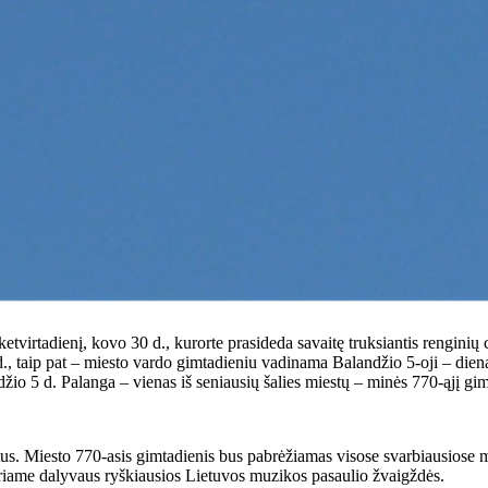
ketvirtadienį, kovo 30 d., kurorte prasideda savaitę truksiantis renginių
., taip pat – miesto vardo gimtadieniu vadinama Balandžio 5-oji – die
džio 5 d. Palanga – vienas iš seniausių šalies miestų – minės 770-ąjį gi
tus. Miesto 770-asis gimtadienis bus pabrėžiamas visose svarbiausiose m
uriame dalyvaus ryškiausios Lietuvos muzikos pasaulio žvaigždės.