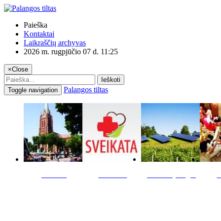
Paieška
Kontaktai
Laikraščių archyvas
2026 m. rugpjūčio 07 d. 11:25
×
Close
Ieškoti
Palangos tiltas
Toggle navigation
Miestas
Sveikata
Verslas pinigai
K