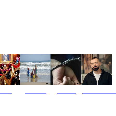
ultūra
Jūros vaikai
Kriminalai
PT redaktoriaus ski