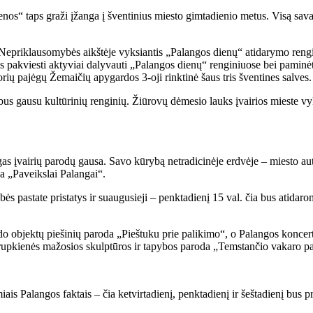
ienos“ taps graži įžanga į šventinius miesto gimtadienio metus. Visą sav
l. Nepriklausomybės aikštėje vyksiantis „Palangos dienų“ atidarymo re
bus pakviesti aktyviai dalyvauti „Palangos dienų“ renginiuose bei paminė
rių pajėgų Žemaičių apygardos 3-oji rinktinė šaus tris šventines salves.
e bus gausu kultūrinių renginių. Žiūrovų dėmesio lauks įvairios mieste v
gas įvairių parodų gausa. Savo kūrybą netradicinėje erdvėje – miesto aut
da „Paveikslai Palangai“.
s pastate pristatys ir suaugusieji – penktadienį 15 val. čia bus atidar
do objektų piešinių paroda „Pieštuku prie palikimo“, o Palangos koncer
Štrupkienės mažosios skulptūros ir tapybos paroda „Temstančio vakaro pa
ais Palangos faktais – čia ketvirtadienį, penktadienį ir šeštadienį bus p