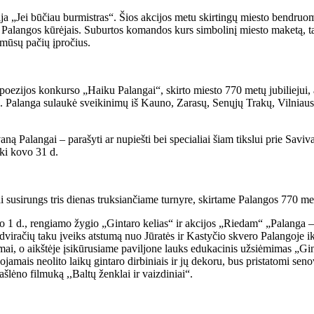
ija „Jei būčiau burmistras“. Šios akcijos metu skirtingų miesto bendruom
alangos kūrėjais. Suburtos komandos kurs simbolinį miesto maketą, tad ki
 mūsų pačių įpročius.
 poezijos konkurso „Haiku Palangai“, skirto miesto 770 metų jubilieju
. Palanga sulaukė sveikinimų iš Kauno, Zarasų, Senųjų Trakų, Vilniaus
ą Palangai – parašyti ar nupiešti bei specialiai šiam tikslui prie Saviv
iki kovo 31 d.
ai susirungs tris dienas truksiančiame turnyre, skirtame Palangos 770
ndžio 1 d., rengiamo žygio „Gintaro kelias“ ir akcijos „Riedam“ „Palanga
u dviračių taku įveiks atstumą nuo Jūratės ir Kastyčio skvero Palangoje ik
mai, o aikštėje įsikūrusiame paviljone lauks edukacinis užsiėmimas „Gi
mais neolito laikų gintaro dirbiniais ir jų dekoru, bus pristatomi seno
lėno filmuką ,,Baltų ženklai ir vaizdiniai“.