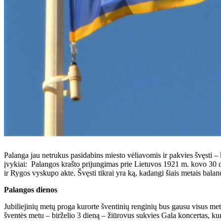
Palanga jau netrukus pasidabins miesto vėliavomis ir pakvies švęsti – 
įvykiai: Palangos krašto prijungimas prie Lietuvos 1921 m. kovo 30 d
ir Rygos vyskupo akte. Švęsti tikrai yra ką, kadangi šiais metais balan
Palangos dienos
Jubiliejinių metų proga kurorte šventinių renginių bus gausu visus me
šventės metu – birželio 3 dieną – žiūrovus sukvies Gala koncertas, k