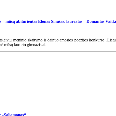
 – mūsų abiturientas Elonas Sinušas, laureatas – Domantas Vaitk
leivių meninio skaitymo ir dainuojamosios poezijos konkurse „Lietuv
ynė mūsų kurorto gimnazistai.
se „Saliamonas“