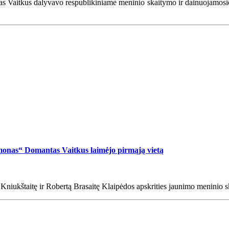
as Vaitkus dalyvavo respublikiniame meninio skaitymo ir dainuojamosios
monas“ Domantas Vaitkus laimėjo pirmąją vietą
niukštaitę ir Robertą Brasaitę Klaipėdos apskrities jaunimo meninio sk