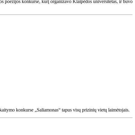
 poezijos konkurse, kurį organizavo Klaipėdos universitetas, ir buvo
aitymo konkurse „Saliamonas“ tapus visų prizinių vietų laimėtojais.