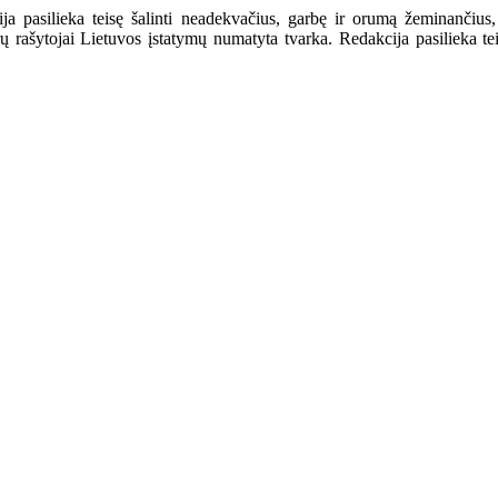
a pasilieka teisę šalinti neadekvačius, garbę ir orumą žeminančius,
ašytojai Lietuvos įstatymų numatyta tvarka. Redakcija pasilieka teisę