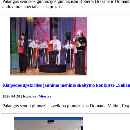
Palangos senosios gimnazijos gimnazistai Roberta Brasaitė ir Domant
apdovanoti specialiaisiais prizais.
Klaipėdos apskrities jaunimo meninio skaitymo konkurse „Salia
2026 04 20 | Rubrika:
Miestas
Palangos senoji gimnazija sveikina gimnazistus Domantą Vaitkų, Evą K