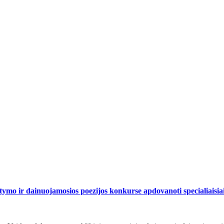
ymo ir dainuojamosios poezijos konkurse apdovanoti specialiaisiai