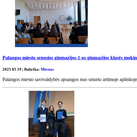
Palangos miesto senosios gimnazijos 1-os gimnazijos klasės mokin
2025 05 19 | Rubrika:
Miestas
Palangos miesto savivaldybės apsaugos nuo smurto artimoje aplinkoje 