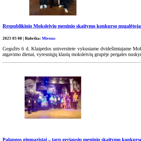
Respublikinio Moksleivių meninio skaitymo konkurso nugalėtojas
2025 05 08 | Rubrika:
Miestas
Gegužės 6 d. Klaipėdos universitete vykusiame dvidešimtajame Moks
atgavimo dienai, vyresniųjų klasių moksleivių grupėje pergales nusk
Palangos gimnazistai – tarp geriausių meninio skaitymo konkur