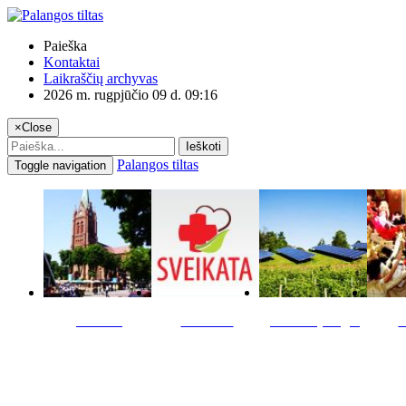
Paieška
Kontaktai
Laikraščių archyvas
2026 m. rugpjūčio 09 d. 09:16
×
Close
Ieškoti
Palangos tiltas
Toggle navigation
Miestas
Sveikata
Verslas pinigai
K