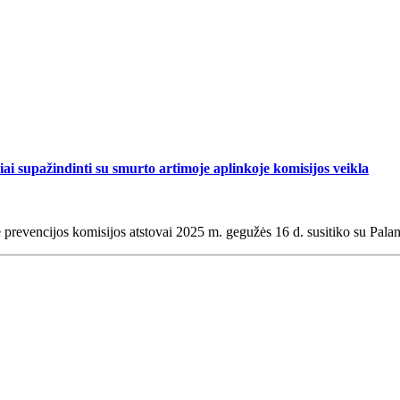
iai supažindinti su smurto artimoje aplinkoje komisijos veikla
prevencijos komisijos atstovai 2025 m. gegužės 16 d. susitiko su Pala