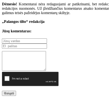
Dėmesio!
Komentarai nėra redaguojami ar patikrinami, bet redakcij
redakcijos nuomonės. Už įžeidžiančius komentarus atsako komentarų r
galimus teisės pažeidėjus komentarų skiltyje.
„Palangos tilto“ redakcija
Jūsų komentaras:
Išsiųsti