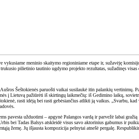
ve vykusiame meninio skaitymo regioniniame etape ir, sužavėję komisij
 trukusio pilietinio tautinio ugdymo projekto rezultatas, sužadinęs visa
ušros Šeštokienės paruošti vaikai susilaukė itin palankių vertinimų. Pa
s į Lietuvą pažiūrėti iš skirtingų laikmečių: iš Gedimino laikų, soviet
enė, rasti idėją bei rasti gebėsiančius atlikti ją vaikus. „Svarbu, kad 
vadovės.
jiems pavesta užduotimi – apgynė Palangos vardą ir parvežė labai gražią
Urbis bei Tadas Balsys atskleidė visus savo aktorinius gabumus ir puik
mtąją žemę. Jų išjausta kompozicija pelnytai atnešė pergalę. Respublikin