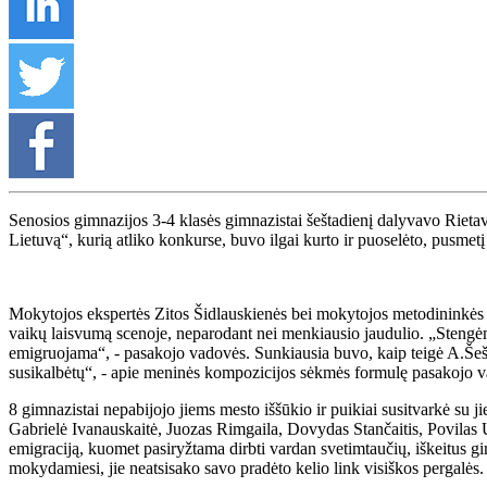
Senosios gimnazijos 3-4 klasės gimnazistai šeštadienį dalyvavo Rieta
Lietuvą“, kurią atliko konkurse, buvo ilgai kurto ir puoselėto, pusmetį
Mokytojos ekspertės Zitos Šidlauskienės bei mokytojos metodininkės A
vaikų laisvumą scenoje, neparodant nei menkiausio jaudulio. „Stengėmė
emigruojama“, - pasakojo vadovės. Sunkiausia buvo, kaip teigė A.Šeštoki
susikalbėtų“, - apie meninės kompozicijos sėkmės formulę pasakojo 
8 gimnazistai nepabijojo jiems mesto iššūkio ir puikiai susitvarkė su 
Gabrielė Ivanauskaitė, Juozas Rimgaila, Dovydas Stančaitis, Povilas 
emigraciją, kuomet pasiryžtama dirbti vardan svetimtaučių, iškeitus gi
mokydamiesi, jie neatsisako savo pradėto kelio link visiškos pergalės.