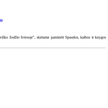
us
iško žodžio šviesoje", skirtame paminėti Spaudos, kalbos ir knygos