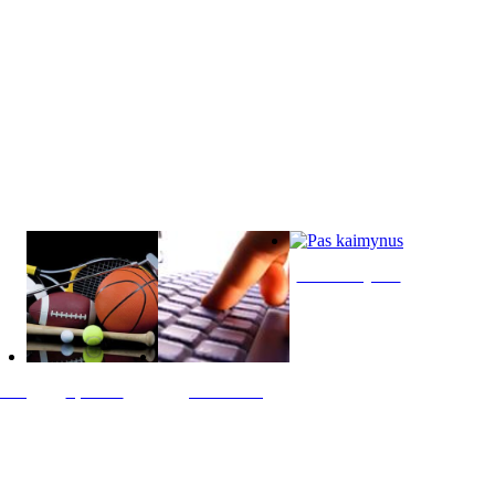
Pas kaimynus
ltis
Sportas
Skelbimai