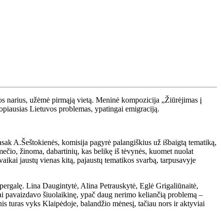
os narius, užėmė pirmąją vietą. Meninė kompozicija „Žiūrėjimas į
s opiausias Lietuvos problemas, ypatingai emigraciją.
sak A.Šeštokienės, komisija pagyrė palangiškius už išbaigtą tematiką,
mečio, žinoma, dabartinių, kas belikę iš tėvynės, kuomet nuolat
vaikai jaustų vienas kitą, pajaustų tematikos svarbą, tarpusavyje
 pergalę. Lina Daugintytė, Alina Petrauskytė, Eglė Grigaliūnaitė,
iai pavaizdavo šiuolaikinę, ypač daug nerimo keliančią problemą –
is turas vyks Klaipėdoje, balandžio mėnesį, tačiau nors ir aktyviai