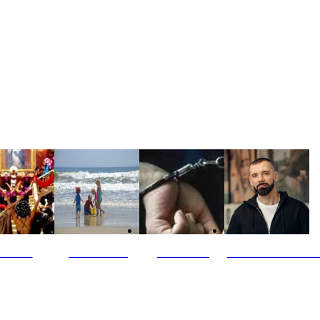
ultūra
Jūros vaikai
Kriminalai
PT redaktoriaus ski