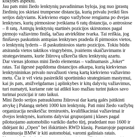
kokybės aspektu.
Jau pats mini žiedo lenktynių pavadinimas byloja, jog nuo įprastų
žiedinių jos skiriasi trumpesne distancija, kurią privalu įveikti šios
serijos dalyviams. Kiekvieno etapo varžybose rengiama po dvejas
lenktynes, kurių pirmosiose įveikiama 6 ratų distancija, o antrosiose
– 8 ratų. Antrųjų lenktynių startinės pozicijos skirstomos pagal
pirmojo važiavimo finišą, tačiau atvirkštine tvarka. Tai reiškia, jog
finišavęs paskutinis antrąsias lenktynes pradeda iš pirmosios vietos,
o lenktynių lyderis – iš paskutiniosios starto pozicijos. Tokiu būdu
atsiranda vietos taktikos vingrybėms, įvairiems skaičiavimams ir
strategavimams, kurie žiūrovą užkrečia tikru lenktynių azartu.
Dar vienas įdomus mini žiedo elementas – vadinamasis „Joker“
ratas. Tai ilgesnė papildoma distancijos atkarpa, kurią kiekvienas
lenktynininkas privalo nuvažiuoti vieną kartą kiekvieno važiavimo
metu. Čia ir vėl vieta pasireikšti sportininko strateginiam mastymui,
kai jis pats, atsižvelgdamas į aplinkybes ir kitų dalyvių važiavimus,
turi numatyti, kuriame rate tai atlikti kuo mažiau turint įtakos savo
turimai pozicijai ir rato laikui.
Mini žiedo serijos patrauklumu žiūrovai dar kartą galės įsitikinti
atvykę į Palangą stebėti 1000 km lenktynių. Pati mini žiedo varžybų
organizacija nesikeičia: treniruotės, kvalifikaciniai važiavimai ir
dvejos lenktynės, kurioms dalyviai grupuojami į klases pagal
pilotuojamo automobilio variklio darbo tūrį, pradedant nuo 1600 ir
didėjant iki „Open” bei išskirtinės RWD klasių. Pastarojoje paprastai
dominuoja BMW ir kiti automobiai, varomi galiniais ratais.