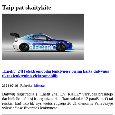
Taip pat skaitykite
„Enefit“ 24H elektromobilių lenktynėse pirmą kartą dalyvaus
tikras lenktyninis elektromobilis
2024 07 16 | Rubrika:
Miestas
Dalyvių registracija į „Enefit 24H EV RACE“ varžybas prasidėjo
dar birželio mėnesį ir organizatoriai iškart sulaukė 12 paraiškų. O tai
reiškia, kad liko tik trys vietos rugsėjo 20-21 dienomis Panevėžyje
vyksiančiose ištvermės lenktynėse.