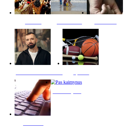
Kultūra
Jūros vaikai
Kriminalai
PT redaktoriaus skiltis
Sportas
Pas kaimynus
Skelbimai