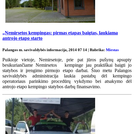
„Nemirsetos kempingas: pirmas etapas baigtas, laukiama
antrojo etapo starto
Palangos m. savivaldybės informacija, 2014 07 14 | Rubrika:
Miestas
Puikioje vietoje, Nemirsetoje, prie pat jūros pušynų apsupty
besikuriančiame Nemirsetos kempinge jau praktiškai baigti jo
statybos ir įrengimo pirmojo etapo darbai. Šiuo metu Palangos
savivaldybės administracija laukia pastabų dėl kempingo
operatoriaus parinkimo procedūrų vykdymo bei atsakymo dėl
antrojo etapo kempingo statybos darbų finansavimo.