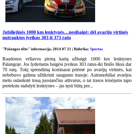
Jubiliejinės 1000 km lenktynės…nesibaigė: dėl avarijų virtinės
nutrauktos įveikus 303 iš 373 ratų
"Palangos tilto" informacija, 2014 07 21 | Rubrika:
Sportas
Raudonos vėliavos pirmą kartą užbaigė 1000 km lenktynes
Palangoje. Jos lyderiams baigėsi įveikus 303 ratus-iki finišo likus dar
70 ratų. Tokį sprendimą komisarai priėmė po avarijų virtinės, kai
nebebuvo galima užtikrinti saugumo trasoje. Automobiliai avarijos
metu sulankstė trasą juosiančius atitvarus, o tai trasos teisėjams tapo
pretekstu stabdyti lenktynes – jas tęsti būtų per...