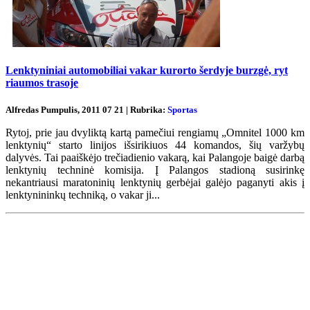
Lenktyniniai automobiliai vakar kurorto šerdyje burzgė, ryt
riaumos trasoje
Alfredas Pumpulis, 2011 07 21 | Rubrika:
Sportas
Rytoj, prie jau dvyliktą kartą pamečiui rengiamų „Omnitel 1000 km
lenktynių“ starto linijos išsirikiuos 44 komandos, šių varžybų
dalyvės. Tai paaiškėjo trečiadienio vakarą, kai Palangoje baigė darbą
lenktynių techninė komisija. Į Palangos stadioną susirinkę
nekantriausi maratoninių lenktynių gerbėjai galėjo paganyti akis į
lenktynininkų techniką, o vakar ji...
Renginių kalendorius