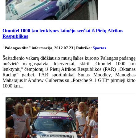
Omnitel 1000 km lenktynes laimėjo svečiai iš Pietų Afrikos
Respublikos
"Palangos tilto" informacija, 2012 07 23 | Rubrika:
Sportas
Šeštadienio vakarą didžiausio mūsų šalies kurorto Palangos padangę
nušvietė margaspalviai fejerverkai, skirti „Omnitel 1000 km
lenktynių“ čempionų iš Pietų Afrikos Respublikos (PAR) „Oktanas
Racing“ garbei. PAR sportininkai Sunas Moodley, Manoghas
Maharajus ir Andrew Culbertas su „Porsche 911 GT3“ pirmieji kirto
1000 km...