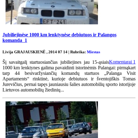
Jubiliejinėse 1000 km lenktynėse debiutuos ir Palangos
komanda
1
Livija GRAJAUSKIENĖ , 2014 07 14 | Rubrika:
Miestas
Komentarai
1
Šį savaitgalį startuosiančias jubiliejines jau 15-ąsiais
1000 km lenktynes galima pavaidinti istorinėmis Palangai: pirmąkart
tarp 44 besivaržysiančių komandų startuos „Palanga Visit
Apartaments“ rinktinė, kurioje debiutuos ir šventojiškis Tomas
Jurevičius, pernai tapęs jauniausiu šalies automobilių sporto istorijoje
Lietuvos automobilių žiedinių...