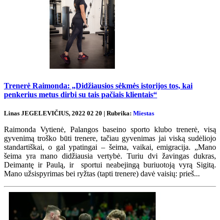
Trenerė Raimonda: „Didžiausios sėkmės istorijos tos, kai
penkerius metus dirbi su tais pačiais klientais“
Linas JEGELEVIČIUS, 2022 02 20 | Rubrika:
Miestas
Raimonda Vytienė, Palangos baseino sporto klubo trenerė, visą
gyvenimą troško būti trenere, tačiau gyvenimas jai viską sudėliojo
standartiškai, o gal ypatingai – šeima, vaikai, emigracija. „Mano
šeima yra mano didžiausia vertybė. Turiu dvi žavingas dukras,
Deimantę ir Paulą, ir sportui neabejingą buriuotoją vyrą Sigitą.
Mano užsispyrimas bei ryžtas (tapti trenere) davė vaisių: prieš...