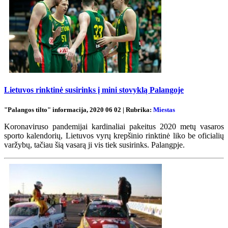
Lietuvos rinktinė susirinks į mini stovyklą Palangoje
"Palangos tilto" informacija, 2020 06 02 | Rubrika:
Miestas
Koronaviruso pandemijai kardinaliai pakeitus 2020 metų vasaros
sporto kalendorių, Lietuvos vyrų krepšinio rinktinė liko be oficialių
varžybų, tačiau šią vasarą ji vis tiek susirinks. Palangpje.