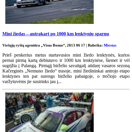
Mini žiedas – antrąkart po 1000 km lenktynių sparnu
Viešųjų ryšių agentūra „Visus Bonus“, 2013 06 17 | Rubrika:
Miestas
Prieš penkerius metus startavusios mini žiedo lenktynės, kurios
pernai pirmą kartą debiutavo ir 1000 km lenktynėse, šiemet ir vėl
sugrįžta į Palangą. Pirmąjį birželio savaitgalį atidarę vasaros sezoną
Kačerginės „Nemuno žiedo“ trasoje, mini žiedininkai antrojo etapo
lenktynes ten pat surengs birželio pabaigoje, o trečiojo etapo
varžytuvėms jie susirinks jau į...