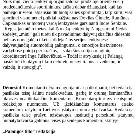
Nors mini žiedo lenktynių organizatoriai pradžioje orientavosi į
pradedančiuosius sportininkus, tačiau dabar džiaugiasi, kad jas
pamėgo ir vieni labiausiai tituluotų šalies sportininkų, tarp kurių visai
sportinei visuomenei puikiai pažįstamas Dovilas Čiutelė, Ramūnas
Čapkauskas ar moterų vardą lenktynėse garsinanti Indrė Senkutė.
„Regis, jau atėjo metas, kai iš mažų lenktynių išaugęs mini žiedas
žodelytį „mini“ gali turėti tik pavadinime: dalyvių skaičius didesnis
nei kas nors galėjo tikėtis, didėja šios serijos lenktynėse
dalyvaujančių automobilių galingumai, o emocijos kiekvienose
varžybose putoja per kraštus, – sako šios serijos renginių
koordinatorė Inga Juškevičiūtė. – Todėl ir atvykusieji į Palangą
pasižiūrėti lenktynių tikrai neturėtų nusivilti: bus ir veiksmo, ir
vaizdų, ir strategijų“.
Dėmesio!
Komentarai nėra redaguojami ar patikrinami, bet redakcija
pasilieka teisę šalinti neadekvačius, garbę ir orumą žeminančius,
tikrovės neatitinkančius komentarus. Komentarų turinys neatspindi
redakcijos nuomonės. Už įžeidžiančius komentarus atsako
komentarų rašytojai Lietuvos įstatymų numatyta tvarka. Redakcija
pasilieka teisę prašyti teisėsaugos institucijų persekioti įstatymų
numatyta tvarka galimus teisės pažeidėjus komentarų skiltyje.
„Palangos tilto“ redakcija