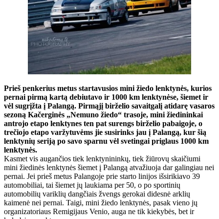
Prieš penkerius metus startavusios mini žiedo lenktynės, kurios
pernai pirmą kartą debiutavo ir 1000 km lenktynėse, šiemet ir
vėl sugrįžta į Palangą. Pirmąjį birželio savaitgalį atidarę vasaros
sezoną Kačerginės „Nemuno žiedo“ trasoje, mini žiedininkai
antrojo etapo lenktynes ten pat surengs birželio pabaigoje, o
trečiojo etapo varžytuvėms jie susirinks jau į Palangą, kur šią
lenktynių seriją po savo sparnu vėl svetingai priglaus 1000 km
lenktynės.
Kasmet vis augančios tiek lenktynininkų, tiek žiūrovų skaičiumi
mini žiedinės lenktynės šiemet į Palangą atvažiuoja dar galingiau nei
pernai. Jei prieš metus Palangoje prie starto linijos išsirikiavo 39
automobiliai, tai šiemet jų laukiama per 50, o po sportinių
automobilių variklių dangčiais žvengs gerokai didesnė arklių
kaimenė nei pernai. Taigi, mini žiedo lenktynės, pasak vieno jų
organizatoriaus Remigijaus Venio, auga ne tik kiekybės, bet ir