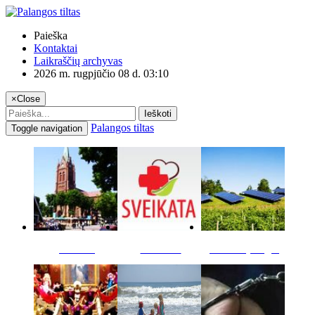
Paieška
Kontaktai
Laikraščių archyvas
2026 m. rugpjūčio 08 d. 03:10
×
Close
Ieškoti
Palangos tiltas
Toggle navigation
Miestas
Sveikata
Verslas pinigai