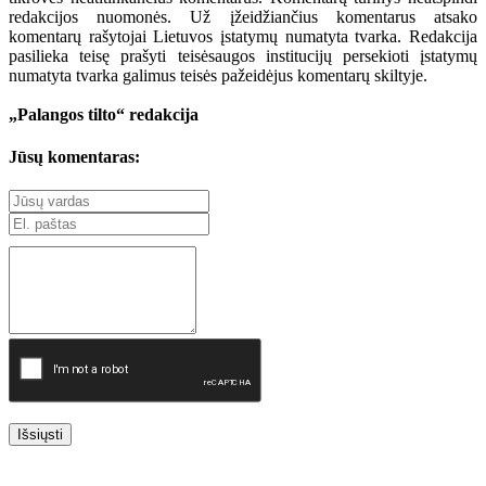
redakcijos nuomonės. Už įžeidžiančius komentarus atsako
komentarų rašytojai Lietuvos įstatymų numatyta tvarka. Redakcija
pasilieka teisę prašyti teisėsaugos institucijų persekioti įstatymų
numatyta tvarka galimus teisės pažeidėjus komentarų skiltyje.
„Palangos tilto“ redakcija
Jūsų komentaras:
Išsiųsti