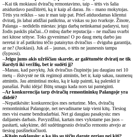
–Kai tik mokiausi dviračių remontavimo, taip – tėtis vis šalia
atsidurdavo pasižiūrėti, ką ir kaip aš darau. Jis – mano mokytojas.
Tėtis yra reiklus – sau ir man taip pat. Prieš atiduodamas klientui
dviratį, jis labai atidžiai patikrina, ar viskas su juo tvarkoje. Žinote,
Palanga – nedidelis miestas: jeigu darbą netinkamai padarysi, tuoj
žodis pasklis plačiai...O mūsų darbe reputacija – ne mažiau svarbi
nei kitose srityse. Toks gyvenimas! O po daug metų darbo jau
neretai ir aš patikrinu tėčio pataisytus dviračius – dviguba garantija,
ar ne? (Juokiasi). Juk aš – jaunas, o tėtis ne jaunesnis tampa
(šypsosi).
–
Jeigu jums akis užriščiau skarele, ar galėtumėte dviratį ne tik
išardyti iki veržlių, bet ir sudėti jį?
–Manau, kad pavyktų. Juk dviračius čiupinėju jau daugiau nei 10
metų – išsivystė ne tik regimoji atmintis, bet ir, kaip sakau, raumenų
atmintis. Jau atmintinai moku, ką ir kaip paimti, ką palenkti ir
panašiai. Puiki idėja! Būtų smagu kada nors tai pamėginti.
–Ar konkurencija tarp dviračių remontininkų Palangoje yra
didelė?
–Nepatikėsite: konkurencijos mes neturime. Mes, dviračių
remontininkai Palangoje, net nevadiname taip vieni kitų. Tiesiog
mes visi esame bendradarbiai. Net gi daugiau pasakysiu: mes
dalijamės darbais. Pavyzdžiui, kartais mes vykstame pas juos –
pasitarti, sakykime, dėl sudėtingesnio dviračio remonto atvejo ar
tiesiog pasišnekučiuoti.
–Kitaip paklausiu: o ką jūs su tėčiu darote geriau nei kiti?