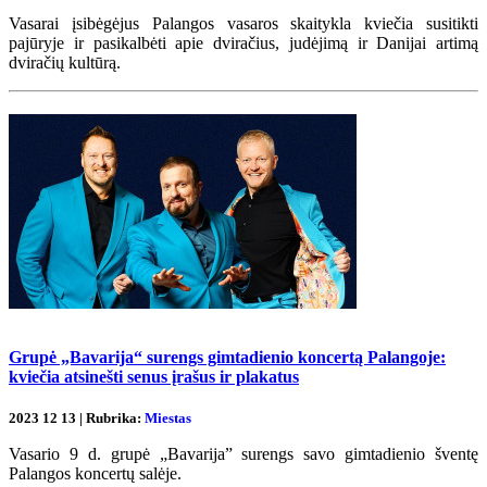
Vasarai įsibėgėjus Palangos vasaros skaitykla kviečia susitikti
pajūryje ir pasikalbėti apie dviračius, judėjimą ir Danijai artimą
dviračių kultūrą.
Grupė „Bavarija“ surengs gimtadienio koncertą Palangoje:
kviečia atsinešti senus įrašus ir plakatus
2023 12 13 | Rubrika:
Miestas
Vasario 9 d. grupė „Bavarija” surengs savo gimtadienio šventę
Palangos koncertų salėje.