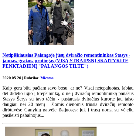
Netipiškiausias Palangoje jūsų dviračio remontininkas Stasys -
jaunas, gražus, protingas (VISĄ STRAIPSNĮ SKAITYKITE
PENKTADIENĮ "PALANGOS TILTE")
2020 05 26 | Rubrika:
Miestas
Kaip gera būti pačiam savo bosu, ar ne? Visai netepaluotas, labiau
dėl didelio ūgio į krepšininką, o ne į dviračių remontininką panašus
Stasys Šerys su tavo tėčiu - pastarasis dviračius kurorte jau taiso
daugiau nei 20 metų - šiomis dienomis triūsia dviračių remonto
dirbtuvėse Ganyklų gatvėje išsijuosęs: juk į trasą norisi su vėjeliu
pasileisti pabalnojus...