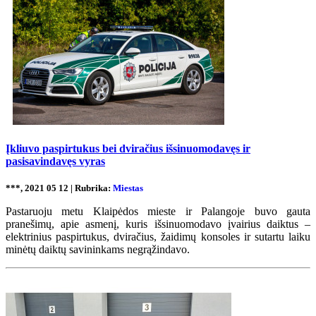
Įkliuvo paspirtukus bei dviračius išsinuomodavęs ir
pasisavindavęs vyras
***, 2021 05 12 | Rubrika:
Miestas
Pastaruoju metu Klaipėdos mieste ir Palangoje buvo gauta
pranešimų, apie asmenį, kuris išsinuomodavo įvairius daiktus –
elektrinius paspirtukus, dviračius, žaidimų konsoles ir sutartu laiku
minėtų daiktų savininkams negrąžindavo.