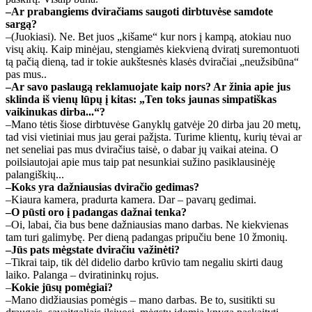
–Ar prabangiems dviračiams saugoti dirbtuvėse samdote
sargą?
–(Juokiasi). Ne. Bet juos „kišame“ kur nors į kampą, atokiau nuo
visų akių. Kaip minėjau, stengiamės kiekvieną dviratį suremontuoti
tą pačią dieną, tad ir tokie aukštesnės klasės dviračiai „neužsibūna“
pas mus..
–Ar savo paslaugą reklamuojate kaip nors? Ar žinia apie jus
sklinda iš vienų lūpų į kitas: „Ten toks jaunas simpatiškas
vaikinukas dirba...“?
–Mano tėtis šiose dirbtuvėse Ganyklų gatvėje 20 dirba jau 20 metų,
tad visi vietiniai mus jau gerai pažįsta. Turime klientų, kurių tėvai ar
net seneliai pas mus dviračius taisė, o dabar jų vaikai ateina. O
poilsiautojai apie mus taip pat nesunkiai sužino pasiklausinėję
palangiškių...
–Koks yra dažniausias dviračio gedimas?
–Kiaura kamera, pradurta kamera. Dar – pavarų gedimai.
–O pūsti oro į padangas dažnai tenka?
–Oi, labai, čia bus bene dažniausias mano darbas. Ne kiekvienas
tam turi galimybę. Per dieną padangas pripučiu bene 10 žmonių.
–Jūs pats mėgstate dviračiu važinėti?
–Tikrai taip, tik dėl didelio darbo krūvio tam negaliu skirti daug
laiko. Palanga – dviratininkų rojus.
–
Kokie jūsų pomėgiai?
–Mano didžiausias pomėgis – mano darbas. Be to, susitikti su