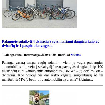
Palangoje sulaikyti 4 dviračių vagys, įtariami daugiau kaip 20
dviračių ir 1 paspirtuko vagyste
"Palangos tilto" informacija, 2020 07 20 | Rubrika:
Miestas
Palanga vasarą tampa vagių rojumi – vieni jų vagia prabangius
automobilius – praėjusį savaitgalį buvo pavogtas daugiau kaip 100
tūkstančių eurų kainuojantis automobilis „BMW“ – jų detales, kiti –
dviračius. Kol policija vis dar ieško vagišių, nugvelbusių ne tik
minėtąjį „BMW“, bet ir trijų automobilių „Porsche“ žibintus...