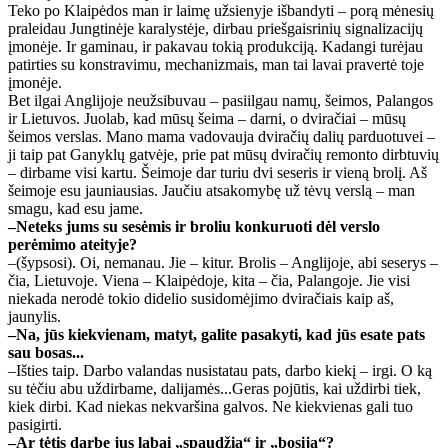
Teko po Klaipėdos man ir laimę užsienyje išbandyti – porą mėnesių
praleidau Jungtinėje karalystėje, dirbau priešgaisrinių signalizacijų
įmonėje. Ir gaminau, ir pakavau tokią produkciją. Kadangi turėjau
patirties su konstravimu, mechanizmais, man tai lavai pravertė toje
įmonėje.
Bet ilgai Anglijoje neužsibuvau – pasiilgau namų, šeimos, Palangos
ir Lietuvos. Juolab, kad mūsų šeima – darni, o dviračiai – mūsų
šeimos verslas. Mano mama vadovauja dviračių dalių parduotuvei –
ji taip pat Ganyklų gatvėje, prie pat mūsų dviračių remonto dirbtuvių
– dirbame visi kartu. Šeimoje dar turiu dvi seseris ir vieną brolį. Aš
šeimoje esu jauniausias. Jaučiu atsakomybę už tėvų verslą – man
smagu, kad esu jame.
–Neteks jums su sesėmis ir broliu konkuruoti dėl verslo
perėmimo ateityje?
–(šypsosi). Oi, nemanau. Jie – kitur. Brolis – Anglijoje, abi seserys –
čia, Lietuvoje. Viena – Klaipėdoje, kita – čia, Palangoje. Jie visi
niekada nerodė tokio didelio susidomėjimo dviračiais kaip aš,
jaunylis.
–Na, jūs kiekvienam, matyt, galite pasakyti, kad jūs esate pats
sau bosas...
–Išties taip. Darbo valandas nusistatau pats, darbo kiekį – irgi. O ką
su tėčiu abu uždirbame, dalijamės...Geras pojūtis, kai uždirbi tiek,
kiek dirbi. Kad niekas nekvaršina galvos. Ne kiekvienas gali tuo
pasigirti.
–Ar tėtis darbe jus labai „spaudžia“ ir „bosija“?