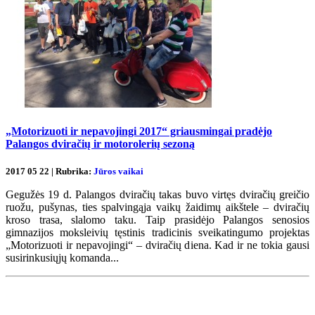
„Motorizuoti ir nepavojingi 2017“ griausmingai pradėjo
Palangos dviračių ir motorolerių sezoną
2017 05 22 | Rubrika:
Jūros vaikai
Gegužės 19 d. Palangos dviračių takas buvo virtęs dviračių greičio
ruožu, pušynas, ties spalvingąja vaikų žaidimų aikštele – dviračių
kroso trasa, slalomo taku. Taip prasidėjo Palangos senosios
gimnazijos moksleivių tęstinis tradicinis sveikatingumo projektas
„Motorizuoti ir nepavojingi“ – dviračių diena. Kad ir ne tokia gausi
susirinkusiųjų komanda...
Renginių kalendorius