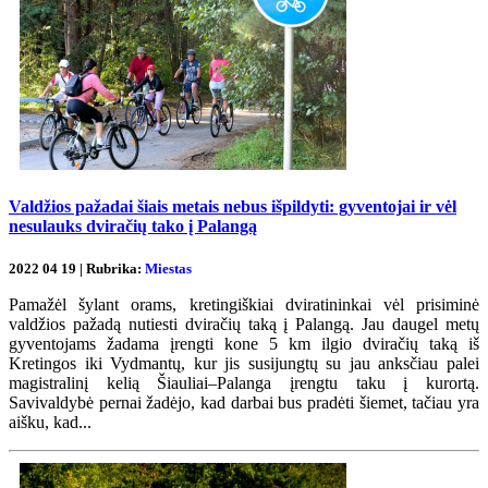
Valdžios pažadai šiais metais nebus išpildyti: gyventojai ir vėl
nesulauks dviračių tako į Palangą
2022 04 19 | Rubrika:
Miestas
Pamažėl šylant orams, kretingiškiai dviratininkai vėl prisiminė
valdžios pažadą nutiesti dviračių taką į Palangą. Jau daugel metų
gyventojams žadama įrengti kone 5 km ilgio dviračių taką iš
Kretingos iki Vydmantų, kur jis susijungtų su jau anksčiau palei
magistralinį kelią Šiauliai–Palanga įrengtu taku į kurortą.
Savivaldybė pernai žadėjo, kad darbai bus pradėti šiemet, tačiau yra
aišku, kad...