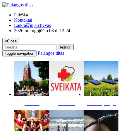
Paieška
Kontaktai
Laikraščių archyvas
2026 m. rugpjūčio 08 d. 12:24
×
Close
Ieškoti
Palangos tiltas
Toggle navigation
Miestas
Sveikata
Verslas pinigai