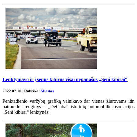
Lenktyniavo ir į senus kibirus visai nepanašūs „Seni kibirai“
2022 07 16 | Rubrika:
Miestas
Penktadienio varžybų grafiką vainikavo dar vienas žiūrovams itin
patrauklus renginys – „DeCuba“ istorinių automobilių asociacijos
„Seni kibirai“ lenktynės.