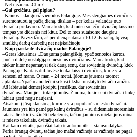
–Net nežinau...Chm?
–
Gal greičiau, gal pigiau?
–Kainos – daugmaž vienodos Palangoje. Mes stengiamės dviračius
suremontuoti tą pačią dieną, tiksliau – per kelias valandas nuo
dviračio pridavimo. Man atrodo, kad mūsų su tėčiu dviračių taisymo
tempas yra didesnis nei kitur. Dėl to mes sutaisome daugiau
dviračių. Pavyzdžiui, aš per dieną sutaisau 10-12 dviračių, tų visų
smulkių darbų darbelių net neįskaičiuoju.
–Kaip pasikeitė dviračių mados Palangoje?
–Geras klausimas...Dauguma palangiškių, ypač senosios kartos,
jaučia didelę nostalgiją seniesiems dviračiams. Man atrodo, kad
niekur kitur nepamatysi tiek daug senų, dar sovietinių dviračių, kiek
Palangoje. Kartais dirbtuvėse tenka taisyti dviračius, kurie yra
senesni už mane. O man – 24 metai. Įdomus jausmas tuomet
aplanko...Ypač mano tėčiui sekasi tiksliai nustatyti dviračio amžių.
Aš labiausiai dėmesį kreipiu į rusiškus, dar sovietinius
dviračius...Man jie – tokie įdomūs. Žinoma, tokie seni dviračiai linkę
labiau gesti negu naujesni.
Atsakant į jūsų klausimą, kurorte yra populiarūs miesto dviračiai.
Jaunimas yra itin pamėgęs kalnų dviračius – su didesniais storesniais
ratais. Jie skirti važinėti bekelėmis, tačiau jaunimas mielai juos mina
ir miesto takeliais, dviračių takais.
Kai kam dviratis, panašiai kaip ir automobilis – statuso dalykas.
Perka brangų dviratį, tačiau juo mažai važinėja ar važinėja ne pagal
paskirtį. Visaip būna.