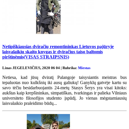
Netipiškiausias dviračių remontininkas Lietuvos pajūryje
laisvalaikiu skaito knygas ir dviračius taiso baltomis
pirštinėmis(VISAS STRAIPSNIS)
Linas JEGELEVIČIUS, 2020 06 04 | Rubrika:
Miestas
Netiesa, kad jūsų dviratį Palangoje taisysiantis meistras bus
tepaluotas nuo kulkšnių iki ausų galiukų! Ganyklų gatvėje kartu su
savo tėčiu besidarbuojantis 24-metų Stasys Šerys yra visai kitoks:
aukštas kaip krepšininkas, simpatiškas, tvarkingas ir palieka Vilniaus
universiteto filosofijos studento įspūdį. Jo vienas mėgstamiausių
laisvalaikio praleidimo būdų...