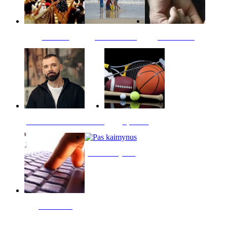
Kultūra
Jūros vaikai
Kriminalai
PT redaktoriaus skiltis
Sportas
Pas kaimynus
Skelbimai