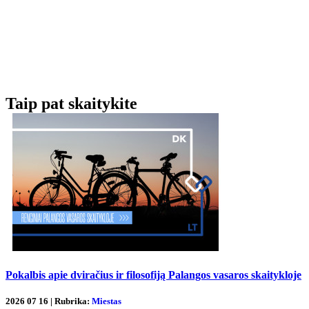
Taip pat skaitykite
Pokalbis apie dviračius ir filosofiją Palangos vasaros skaitykloje
2026 07 16 | Rubrika:
Miestas