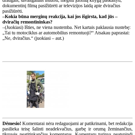
draugais, savaitgaliais ilsiuosi, mėgstu įdomią knygą paskaityti,
dokumentinį filmą pasižiūrėti ar televizijos laidą apie dviračius
pasižiūrėti.
–Kokia būna merginų reakcija, kai jos išgirsta, kad jūs –
dviračių remontininkas?
–(Juokiasi) Išties, ne viena nustemba. Net kartais paklausia nustebę:
„Tai tu motociklus ar automobilius remontuoji?“ Atsakau paprastai:
„Ne, dviračius.“ (juokiasi – aut.)
Dėmesio!
Komentarai nėra redaguojami ar patikrinami, bet redakcija
pasilieka teisę šalinti neadekvačius, garbę ir orumą žeminančius,
tikrovės neatitinkančius komentarus. Komentarų turinys neatspindi