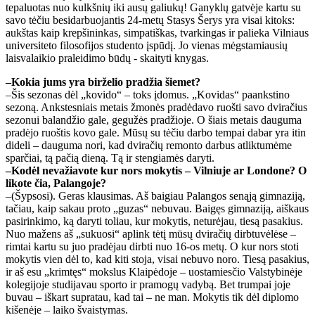
tepaluotas nuo kulkšnių iki ausų galiukų! Ganyklų gatvėje kartu su
savo tėčiu besidarbuojantis 24-metų Stasys Šerys yra visai kitoks:
aukštas kaip krepšininkas, simpatiškas, tvarkingas ir palieka Vilniaus
universiteto filosofijos studento įspūdį. Jo vienas mėgstamiausių
laisvalaikio praleidimo būdų - skaityti knygas.
–Kokia jums yra birželio pradžia šiemet?
–Šis sezonas dėl „kovido“ – toks įdomus. „Kovidas“ paankstino
sezoną. Ankstesniais metais žmonės pradėdavo ruošti savo dviračius
sezonui balandžio gale, gegužės pradžioje. O šiais metais dauguma
pradėjo ruoštis kovo gale. Mūsų su tėčiu darbo tempai dabar yra itin
dideli – dauguma nori, kad dviračių remonto darbus atliktumėme
sparčiai, tą pačią dieną. Tą ir stengiamės daryti.
–Kodėl nevažiavote kur nors mokytis – Vilniuje ar Londone? O
likote čia, Palangoje?
–(Šypsosi). Geras klausimas. Aš baigiau Palangos senąją gimnaziją,
tačiau, kaip sakau proto „guzas“ nebuvau. Baigęs gimnaziją, aiškaus
pasirinkimo, ką daryti toliau, kur mokytis, neturėjau, tiesą pasakius.
Nuo mažens aš „sukuosi“ aplink tėtį mūsų dviračių dirbtuvėlėse –
rimtai kartu su juo pradėjau dirbti nuo 16-os metų. O kur nors stoti
mokytis vien dėl to, kad kiti stoja, visai nebuvo noro. Tiesą pasakius,
ir aš esu „krimtęs“ mokslus Klaipėdoje – uostamiesčio Valstybinėje
kolegijoje studijavau sporto ir pramogų vadybą. Bet trumpai joje
buvau – iškart supratau, kad tai – ne man. Mokytis tik dėl diplomo
kišenėje – laiko švaistymas.