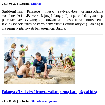
2017 06 29 | Rubrika:
Miestas
Susidomėjimą Palangos miesto savivaldybės organizuojama
socialine akcija „Pasveikink jūrą Palangoje“ jau parodė daugiau kaip
pusė Lietuvos savivaldybių. Didžiausias šalies kurortas antrus metus
iš eilės kviečia jūros nė karto nemačiusius vaikus atvykti į Palangą ir
čia pirmą kartą išvysti banguojančią Baltiją.
Palanga vėl sukvies Lietuvos vaikus pirmą kartą išvysti jūrą
2017 06 22 | Rubrika:
Aktualios naujienos