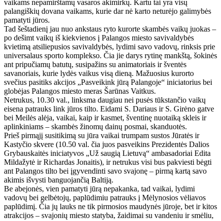
vaikams nepamirštamų vasaros akimirkų. Kartu tai yra visų
palangiškių dovana vaikams, kurie dar nė karto neturėjo galimybės
pamatyti jūros.
Tad šeštadienį jau nuo ankstaus ryto kurorte skambės vaikų juokas –
po dešimt vaikų iš kiekvienos į Palangos miesto savivaldybės
kvietimą atsiliepusios savivaldybės, lydimi savo vadovų, rinksis prie
universalaus sporto komplekso. Čia jie darys rytinę mankštą, šokinės
ant pripučiamų batutų, susipažins su animatoriais ir šventės
savanoriais, kurie lydės vaikus visą dieną. Mažuosius kurorto
svečius pasitiks akcijos „Pasveikink jūrą Palangoje“ iniciatorius bei
globėjas Palangos miesto meras Šarūnas Vaitkus.
Netrukus, 10.30 val., linksma daugiau nei pusės tūkstančio vaikų
eisena patrauks link jūros tilto. Eidami S. Dariaus ir S. Girėno gatve
bei Meilės alėja, vaikai, kaip ir kasmet, šventinę nuotaiką skleis ir
aplinkiniams – skambės žinomų dainų posmai, skanduotės.
Prieš pirmąjį susitikimą su jūra vaikai trumpam sustos Jūratės ir
Kastyčio skvere (10.50 val. čia juos pasveikins Prezidentės Dalios
Grybauskaitės iniciatyvos „Už saugią Lietuvą“ ambasadoriai Edita
Mildažytė ir Richardas Jonaitis), ir netrukus visi bus pakviesti bėgti
ant Palangos tilto bei įgyvendinti savo svajonę – pirmą kartą savo
akimis išvysti banguojančią Baltiją.
Be abejonės, vien pamatyti jūrą nepakanka, tad vaikai, lydimi
vadovų bei gelbėtojų, paplūdimiu patrauks į Mėlynosios vėliavos
paplūdimį. Čia jų lauks ne tik pirmosios maudynės jūroje, bet ir kitos
atrakcijos – svajonių miesto statyba, žaidimai su vandeniu ir smėliu,