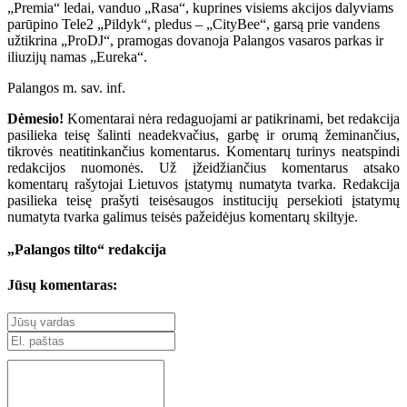
„Premia“ ledai, vanduo „Rasa“, kuprines visiems akcijos dalyviams
parūpino Tele2 „Pildyk“, pledus – „CityBee“, garsą prie vandens
užtikrina „ProDJ“, pramogas dovanoja Palangos vasaros parkas ir
iliuzijų namas „Eureka“.
Palangos m. sav. inf.
Dėmesio!
Komentarai nėra redaguojami ar patikrinami, bet redakcija
pasilieka teisę šalinti neadekvačius, garbę ir orumą žeminančius,
tikrovės neatitinkančius komentarus. Komentarų turinys neatspindi
redakcijos nuomonės. Už įžeidžiančius komentarus atsako
komentarų rašytojai Lietuvos įstatymų numatyta tvarka. Redakcija
pasilieka teisę prašyti teisėsaugos institucijų persekioti įstatymų
numatyta tvarka galimus teisės pažeidėjus komentarų skiltyje.
„Palangos tilto“ redakcija
Jūsų komentaras: