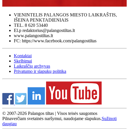
VIENINTELIS PALANGOS MIESTO LAIKRAŠTIS,
IŠEINA PENKTADIENIAIS
TEL. 8 620 53440
El.p redaktorius@palangostiltas.lt
www.palangostiltas.lt
FC: https://www.facebook.com/palangostiltas
Kontaktai
Skelbimai
Laikraščių archyvas
Privatumo ir slapukų politika
© 2007-2026 Palangos tiltas | Visos teisės saugomos
Pilnaverčiam svetainės naršymui, naudojame slapukus.
Sužinoti
daugiau