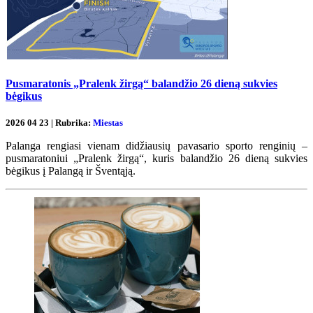
Pusmaratonis „Pralenk žirgą“ balandžio 26 dieną sukvies
bėgikus
2026 04 23 | Rubrika:
Miestas
Palanga rengiasi vienam didžiausių pavasario sporto renginių –
pusmaratoniui „Pralenk žirgą“, kuris balandžio 26 dieną sukvies
bėgikus į Palangą ir Šventąją.