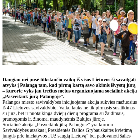
Daugiau nei pusė tūkstančio vaikų iš visos Lietuvos šį savaitgalį
atvyks į Palangą tam, kad pirmą kartą savo akimis išvystų jūrą
– kurorte vyks jau trečius metus organizuojama socialinė akcija
„Pasveikink jūrą Palangoje“.
Palangos miesto savivaldybės inicijuojama akcija sukvies mažuosius
iš 47 Lietuvos savivaldybių. Vaikų lauks ne tik pirmasis susitikimas
su jūra, bet ir nuotaikinga dviejų dienų programa su žaidimais,
pramogomis ir, žinoma, maudynėmis Baltijos jūroje.
Socialinė akcija „Pasveikink jūrą Palangoje“ yra kurorto
Savivaldybės atsakas į Prezidentės Dalios Grybauskaitės kvietimą
jungtis prie iniciatyvos „Už saugią Lietuvą“ bei padovanoti šalies