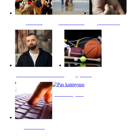
Kultūra
Jūros vaikai
Kriminalai
PT redaktoriaus skiltis
Sportas
Pas kaimynus
Skelbimai