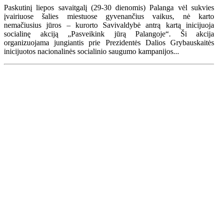
Paskutinį liepos savaitgalį (29-30 dienomis) Palanga vėl sukvies
įvairiuose šalies miestuose gyvenančius vaikus, nė karto
nemačiusius jūros – kurorto Savivaldybė antrą kartą inicijuoja
socialinę akciją „Pasveikink jūrą Palangoje“. Ši akcija
organizuojama jungiantis prie Prezidentės Dalios Grybauskaitės
inicijuotos nacionalinės socialinio saugumo kampanijos...
Renginių kalendorius