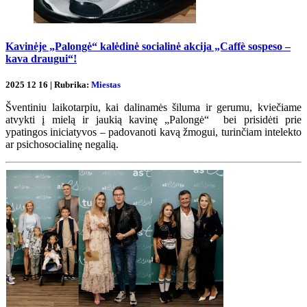
Kavinėje „Palongė“ kalėdinė socialinė akcija „Caffè sospeso –
kava draugui“!
2025 12 16 | Rubrika:
Miestas
Šventiniu laikotarpiu, kai dalinamės šiluma ir gerumu, kviečiame
atvykti į mielą ir jaukią kavinę „Palongė“ bei prisidėti prie
ypatingos iniciatyvos – padovanoti kavą žmogui, turinčiam intelekto
ar psichosocialinę negalią.