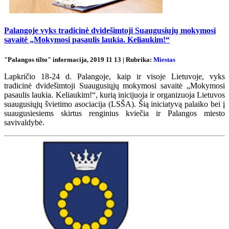
Palangoje vyks tradicinė dvidešimtoji Suaugusiųjų mokymosi
savaitė „Mokymosi pasaulis laukia. Keliaukim!“
"Palangos tilto" informacija, 2019 11 13 | Rubrika:
Miestas
Lapkričio 18-24 d. Palangoje, kaip ir visoje Lietuvoje, vyks
tradicinė dvidešimtoji Suaugusiųjų mokymosi savaitė „Mokymosi
pasaulis laukia. Keliaukim!“, kurią inicijuoja ir organizuoja Lietuvos
suaugusiųjų švietimo asociacija (LSŠA). Šią iniciatyvą palaiko bei į
suaugusiesiems skirtus renginius kviečia ir Palangos miesto
savivaldybė.