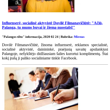
Influenserė, socialinė aktyvistė Dovilė Filmanavičiūtė: "Ačiū,
Palanga, tu mums buvai ir žiemą nuostabi!"
"Palangos tilto" informacija, 2020 02 24 | Rubrika:
Miestas
Dovilė Filmanavičiūtė, žinoma influenserė, reklamos specialistė,
socialinė aktyvistė, dainininkė, praėjusią savaitę apsilankiusi
Palangoje, nešykštėjo didžiausiam šalies kurortui komplimentų. Štai
kokį įrašą ji paliko socialiniame tinkle Facebook.