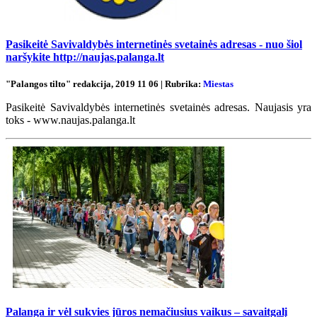
Pasikeitė Savivaldybės internetinės svetainės adresas - nuo šiol
naršykite http://naujas.palanga.lt
"Palangos tilto" redakcija, 2019 11 06 | Rubrika:
Miestas
Pasikeitė Savivaldybės internetinės svetainės adresas. Naujasis yra
toks - www.naujas.palanga.lt
Palanga ir vėl sukvies jūros nemačiusius vaikus – savaitgalį