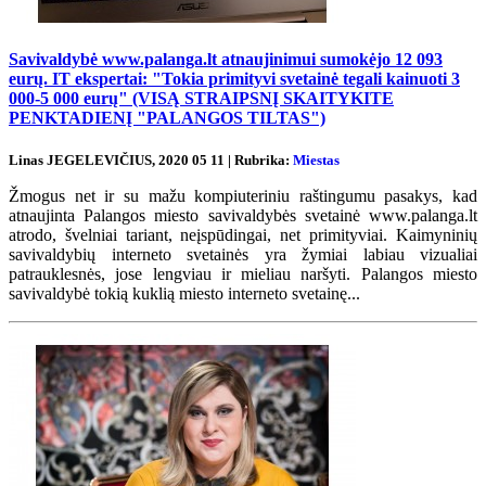
Savivaldybė www.palanga.lt atnaujinimui sumokėjo 12 093
eurų. IT ekspertai: "Tokia primityvi svetainė tegali kainuoti 3
000-5 000 eurų" (VISĄ STRAIPSNĮ SKAITYKITE
PENKTADIENĮ "PALANGOS TILTAS")
Linas JEGELEVIČIUS, 2020 05 11 | Rubrika:
Miestas
Žmogus net ir su mažu kompiuteriniu raštingumu pasakys, kad
atnaujinta Palangos miesto savivaldybės svetainė www.palanga.lt
atrodo, švelniai tariant, neįspūdingai, net primityviai. Kaimyninių
savivaldybių interneto svetainės yra žymiai labiau vizualiai
patrauklesnės, jose lengviau ir mieliau naršyti. Palangos miesto
savivaldybė tokią kuklią miesto interneto svetainę...