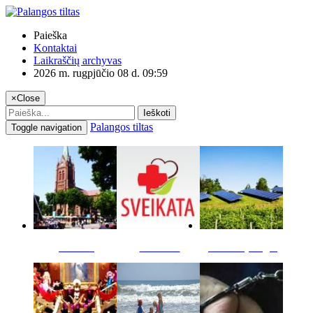
Paieška
Kontaktai
Laikraščių archyvas
2026 m. rugpjūčio 08 d. 09:59
×
Close
Ieškoti
Palangos tiltas
Toggle navigation
Miestas
Sveikata
Verslas pinigai