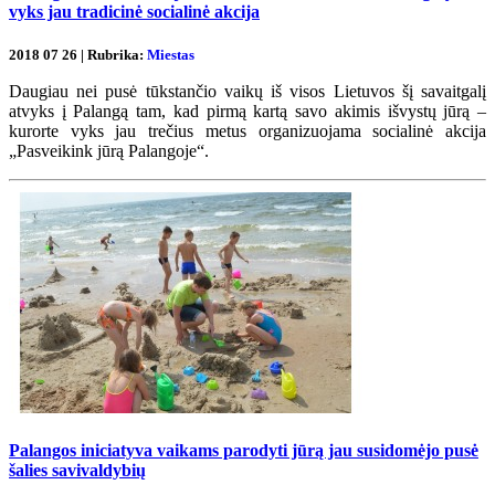
vyks jau tradicinė socialinė akcija
2018 07 26 | Rubrika:
Miestas
Daugiau nei pusė tūkstančio vaikų iš visos Lietuvos šį savaitgalį
atvyks į Palangą tam, kad pirmą kartą savo akimis išvystų jūrą –
kurorte vyks jau trečius metus organizuojama socialinė akcija
„Pasveikink jūrą Palangoje“.
Palangos iniciatyva vaikams parodyti jūrą jau susidomėjo pusė
šalies savivaldybių