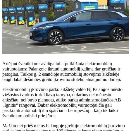
Artėjant šventiniam savaitgaliui – puiki žinia elektromobilių
vairuotojams: Palangoje įkrauti automobilį galima dar greičiau ir
patogiau. Taikos g. 2 esančioje automobilių stovėjimo aikštelėje
baigti labai dešimties greito įkrovimo stotelių atnaujinimo darbai.
Elektromobilių įkrovimo parko aikštelę valdo BĮ Palangos miesto
viešosios tvarkos ir rinkliavų tarnyba, o darbus net mėnesiu
anksčiau, nei buvo planuota, atliko parką administruojančios AB
„Ignitis“ rangovai. Dabar elektromobilių vairuotojai čia gali
pasikrauti automobilį itin sparčiai ir be rūpesčių – kaip tik laiku
šventiniam poilsiui prie jūros.
Mažiau nei prieš metus Palangoje greitojo elektromobilių įkrovimo
parkas buvo įrengtas vos per 199 dienas, o jame vienu metu buvo