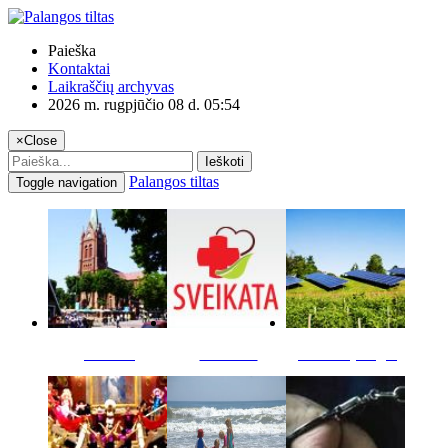
Paieška
Kontaktai
Laikraščių archyvas
2026 m. rugpjūčio 08 d. 05:54
×
Close
Ieškoti
Palangos tiltas
Toggle navigation
Miestas
Sveikata
Verslas pinigai