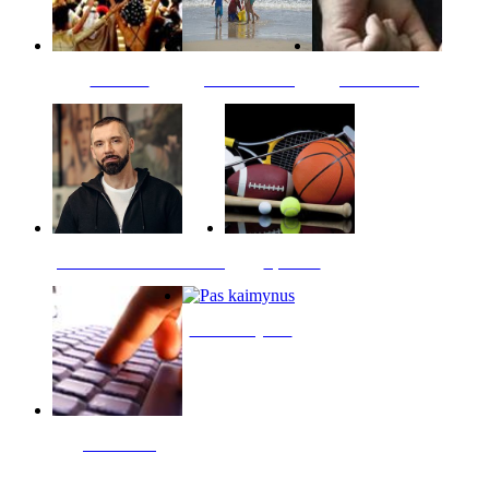
Kultūra
Jūros vaikai
Kriminalai
PT redaktoriaus skiltis
Sportas
Pas kaimynus
Skelbimai