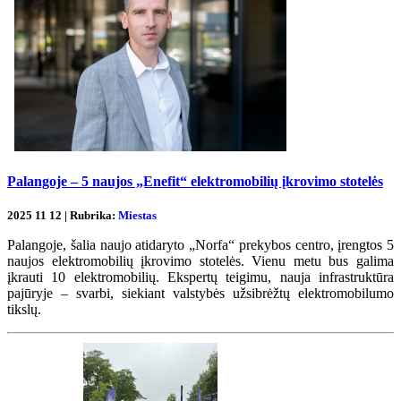
Palangoje – 5 naujos „Enefit“ elektromobilių įkrovimo stotelės
2025 11 12 | Rubrika:
Miestas
Palangoje, šalia naujo atidaryto „Norfa“ prekybos centro, įrengtos 5
naujos elektromobilių įkrovimo stotelės. Vienu metu bus galima
įkrauti 10 elektromobilių. Ekspertų teigimu, nauja infrastruktūra
pajūryje – svarbi, siekiant valstybės užsibrėžtų elektromobilumo
tikslų.