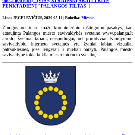
000-5 000 eurų" (VISĄ STRAIPSNĮ SKAITYKITE
PENKTADIENĮ "PALANGOS TILTAS")
Linas JEGELEVIČIUS, 2020 05 11 | Rubrika:
Miestas
Žmogus net ir su mažu kompiuteriniu raštingumu pasakys, kad
atnaujinta Palangos miesto savivaldybės svetainė www.palanga.lt
atrodo, švelniai tariant, neįspūdingai, net primityviai. Kaimyninių
savivaldybių interneto svetainės yra žymiai labiau vizualiai
patrauklesnės, jose lengviau ir mieliau naršyti. Palangos miesto
savivaldybė tokią kuklią miesto interneto svetainę...