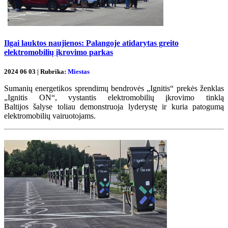
Ilgai lauktos naujienos: Palangoje atidarytas greito
elektromobilių įkrovimo parkas
2024 06 03 | Rubrika:
Miestas
Sumanių energetikos sprendimų bendrovės „Ignitis“ prekės ženklas
„Ignitis ON“, vystantis elektromobilių įkrovimo tinklą
Baltijos šalyse​​ toliau demonstruoja lyderystę ir kuria patogumą
elektromobilių vairuotojams.