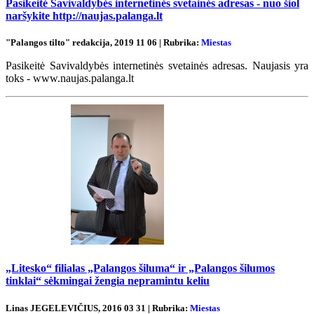
Pasikeitė Savivaldybės internetinės svetainės adresas - nuo šiol
naršykite http://naujas.palanga.lt
"Palangos tilto" redakcija, 2019 11 06 | Rubrika:
Miestas
Pasikeitė Savivaldybės internetinės svetainės adresas. Naujasis yra
toks - www.naujas.palanga.lt
„Litesko“ filialas „Palangos šiluma“ ir „Palangos šilumos
tinklai“ sėkmingai žengia nepramintu keliu
Linas JEGELEVIČIUS, 2016 03 31 | Rubrika:
Miestas