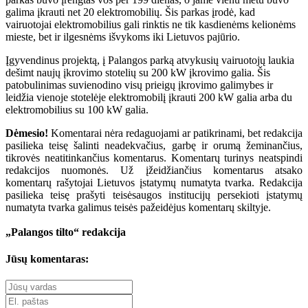
galima įkrauti net 20 elektromobilių. Šis parkas įrodė, kad
vairuotojai elektromobilius gali rinktis ne tik kasdienėms kelionėms
mieste, bet ir ilgesnėms išvykoms iki Lietuvos pajūrio.
Įgyvendinus projektą, į Palangos parką atvykusių vairuotojų laukia
dešimt naujų įkrovimo stotelių su 200 kW įkrovimo galia. Šis
patobulinimas suvienodino visų prieigų įkrovimo galimybes ir
leidžia vienoje stotelėje elektromobilį įkrauti 200 kW galia arba du
elektromobilius su 100 kW galia.
Dėmesio!
Komentarai nėra redaguojami ar patikrinami, bet redakcija
pasilieka teisę šalinti neadekvačius, garbę ir orumą žeminančius,
tikrovės neatitinkančius komentarus. Komentarų turinys neatspindi
redakcijos nuomonės. Už įžeidžiančius komentarus atsako
komentarų rašytojai Lietuvos įstatymų numatyta tvarka. Redakcija
pasilieka teisę prašyti teisėsaugos institucijų persekioti įstatymų
numatyta tvarka galimus teisės pažeidėjus komentarų skiltyje.
„Palangos tilto“ redakcija
Jūsų komentaras: