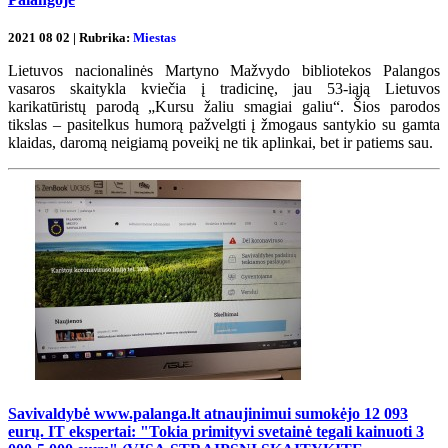
2021 08 02 | Rubrika:
Miestas
Lietuvos nacionalinės Martyno Mažvydo bibliotekos Palangos
vasaros skaitykla kviečia į tradicinę, jau 53-iąją Lietuvos
karikatūristų parodą „Kursu žaliu smagiai galiu“. Šios parodos
tikslas – pasitelkus humorą pažvelgti į žmogaus santykio su gamta
klaidas, daromą neigiamą poveikį ne tik aplinkai, bet ir patiems sau.
Savivaldybė www.palanga.lt atnaujinimui sumokėjo 12 093
eurų. IT ekspertai: "Tokia primityvi svetainė tegali kainuoti 3