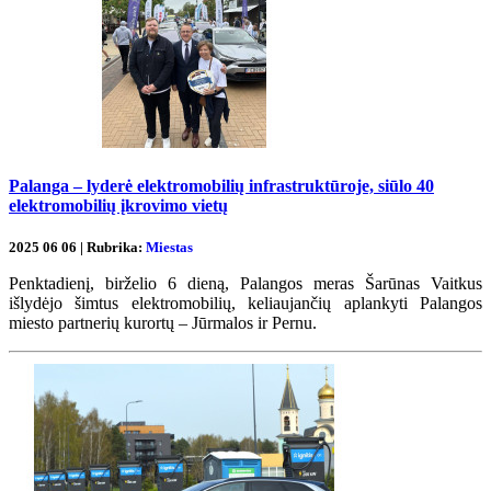
Palanga – lyderė elektromobilių infrastruktūroje, siūlo 40
elektromobilių įkrovimo vietų
2025 06 06 | Rubrika:
Miestas
Penktadienį, birželio 6 dieną, Palangos meras Šarūnas Vaitkus
išlydėjo šimtus elektromobilių, keliaujančių aplankyti Palangos
miesto partnerių kurortų – Jūrmalos ir Pernu.