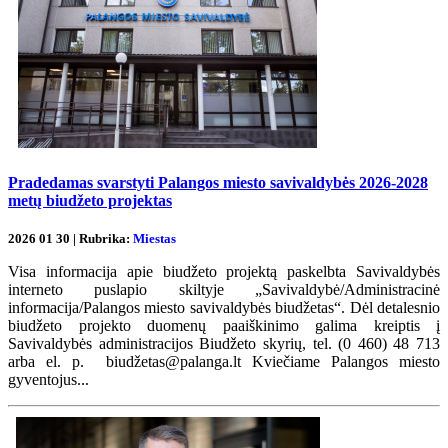
Pradedamas svarstyti Palangos miesto savivaldybės 2026-2028
metų biudžeto projektas
2026 01 30 | Rubrika:
Miestas
Visa informacija apie biudžeto projektą paskelbta Savivaldybės
interneto puslapio skiltyje „Savivaldybė/Administracinė
informacija/Palangos miesto savivaldybės biudžetas“. Dėl detalesnio
biudžeto projekto duomenų paaiškinimo galima kreiptis į
Savivaldybės administracijos Biudžeto skyrių, tel. (0 460) 48 713
arba el. p. biudžetas@palanga.lt Kviečiame Palangos miesto
gyventojus...