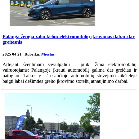
Palanga žengia žaliu keliu: elektromobilių įkrovimas dabar dar
greitesnis
2025 04 21 | Rubrika:
Miestas
Artėjant šventiniam savaitgaliui – puiki žinia elektromobilių
vairuotojams: Palangoje įkrauti automobilį galima dar greičiau ir
patogiau. Taikos g. 2 esančioje automobilių stovėjimo aikštelėje
baigti labai dešimties greito įkrovimo stotelių atnaujinimo darbai.