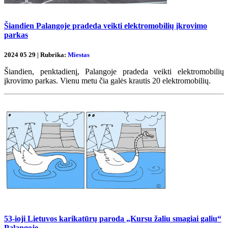
Šiandien Palangoje pradeda veikti elektromobilių įkrovimo
parkas
2024 05 29 | Rubrika:
Miestas
Šiandien, penktadienį, Palangoje pradeda veikti elektromobilių
įkrovimo parkas. Vienu metu čia galės krautis 20 elektromobilių.
53-ioji Lietuvos karikatūrų paroda „Kursu žaliu smagiai galiu“
Palangoje