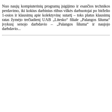
Nuo naujų kompiuterinių programų įsigijimo ir esančios technikos
perdavimo, iki kokius darbinius rūbus vilkės darbuotojai po birželio
1-osios ir klausimų apie kolektyvinę sutartį – toks platus klausimų
ratas žymėjo trečiadienį UAB „Litesko“ filiale „Palangos šiluma“
įvykusį senojo darbdavio – „Palangos šiluma“ ir naujojo
darbdavio...
Renginių kalendorius