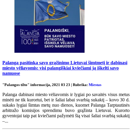
Palanga pasitinka savo grąžinimo Lietuvai šimtmetį ir dabinasi
miesto vėliavomis: visi palangiškiai kviečiami ją iškelti savo
namuose
"Palangos tilto" informacija, 2021 03 23 | Rubrika:
Miestas
Palanga dabinasi miesto vėliavomis ir lygiai po savaitės visus metus
minėti ne tik kurortui, bet ir šaliai labai svarbią sukaktį – kovo 30 d.
sukaks lygiai šimtas metų nuo dienos, kuomet Palanga Tarptautinės
arbitražo komisijos sprendimu buvo grąžinta Lietuvai. Kurorto
gyventojai taip pat kviečiami pažymėti šią visai šaliai svarbią sukaktį
–...