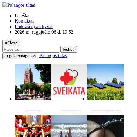
Paieška
Kontaktai
Laikraščių archyvas
2026 m. rugpjūčio 06 d. 19:52
×
Close
Ieškoti
Palangos tiltas
Toggle navigation
Miestas
Sveikata
Verslas pinigai