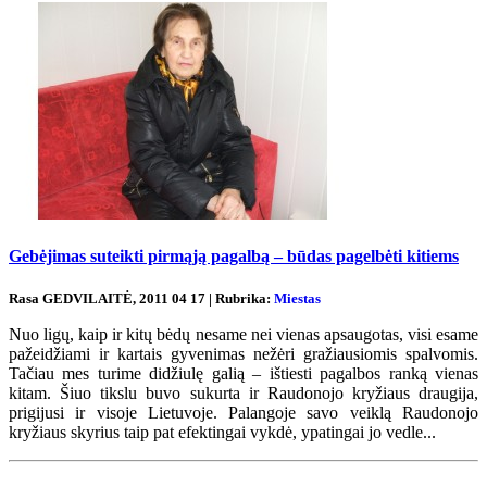
Gebėjimas suteikti pirmąją pagalbą – būdas pagelbėti kitiems
Rasa GEDVILAITĖ, 2011 04 17 | Rubrika:
Miestas
Nuo ligų, kaip ir kitų bėdų nesame nei vienas apsaugotas, visi esame
pažeidžiami ir kartais gyvenimas nežėri gražiausiomis spalvomis.
Tačiau mes turime didžiulę galią – ištiesti pagalbos ranką vienas
kitam. Šiuo tikslu buvo sukurta ir Raudonojo kryžiaus draugija,
prigijusi ir visoje Lietuvoje. Palangoje savo veiklą Raudonojo
kryžiaus skyrius taip pat efektingai vykdė, ypatingai jo vedle...
Renginių kalendorius