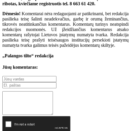
ribotas, kviečiame registruotis tel. 8 663 61 420.
Dėmesio!
Komentarai nėra redaguojami ar patikrinami, bet redakcija
pasilieka teisę šalinti neadekvačius, garbę ir orumą žeminančius,
tikrovės neatitinkančius komentarus. Komentarų turinys neatspindi
redakcijos nuomonės. Už įžeidžiančius komentarus atsako
komentarų rašytojai Lietuvos įstatymų numatyta tvarka. Redakcija
pasilieka teisę prašyti teisėsaugos institucijų persekioti įstatymų
numatyta tvarka galimus teisės pažeidėjus komentarų skiltyje.
„Palangos tilto“ redakcija
Jūsų komentaras: