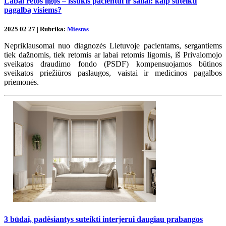
Labai retos ligos – iššūkis pacientui ir šaliai: kaip suteikti
pagalbą visiems?
2025 02 27 | Rubrika:
Miestas
Nepriklausomai nuo diagnozės Lietuvoje pacientams, sergantiems
tiek dažnomis, tiek retomis ar labai retomis ligomis, iš Privalomojo
sveikatos draudimo fondo (PSDF) kompensuojamos būtinos
sveikatos priežiūros paslaugos, vaistai ir medicinos pagalbos
priemonės.
3 būdai, padėsiantys suteikti interjerui daugiau prabangos