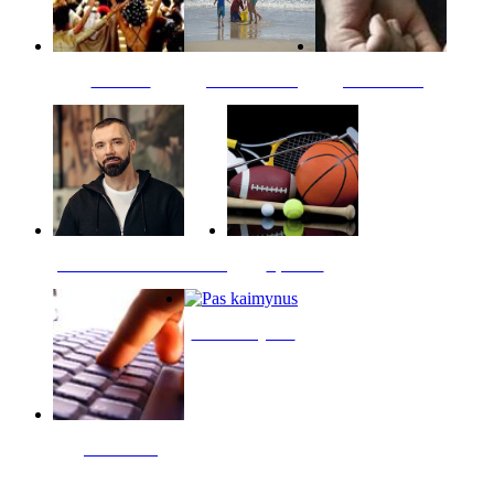
Kultūra
Jūros vaikai
Kriminalai
PT redaktoriaus skiltis
Sportas
Pas kaimynus
Skelbimai