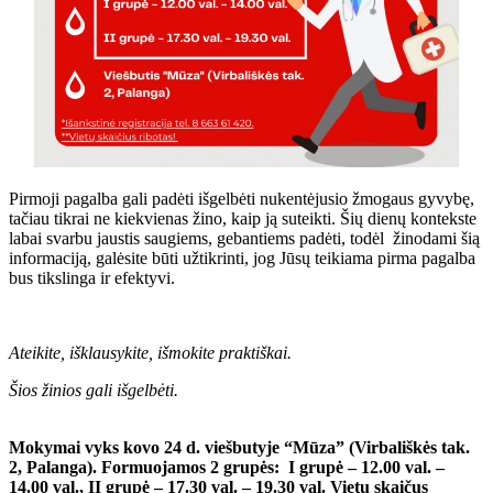
Pirmoji pagalba gali padėti išgelbėti nukentėjusio žmogaus gyvybę,
tačiau tikrai ne kiekvienas žino, kaip ją suteikti. Šių dienų kontekste
labai svarbu jaustis saugiems, gebantiems padėti, todėl žinodami šią
informaciją, galėsite būti užtikrinti, jog Jūsų teikiama pirma pagalba
bus tikslinga ir efektyvi.
Ateikite, išklausykite, išmokite praktiškai.
Šios žinios gali išgelbėti.
Mokymai vyks kovo 24 d. viešbutyje “Mūza” (Virbališkės tak.
2, Palanga). Formuojamos 2 grupės: I grupė – 12.00 val. –
14.00 val., II grupė – 17.30 val. – 19.30 val. Vietų skaičus