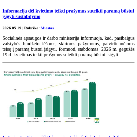
Informacija dėl kvietimo teikti prašymus suteikti paramą būstui
įsigyti sustabdymo
2026 05 19 | Rubrika:
Miestas
Socialinės apsaugos ir darbo ministerija informuoja, kad, pasibaigus
valstybės biudžeto lėšoms, skirtoms pažymoms, patvirtinančioms
teisę į paramą būstui įsigyti, formuoti, stabdomas 2026 m. gegužės
19 d. kvietimas teikti prašymus suteikti paramą būstui įsigyti.