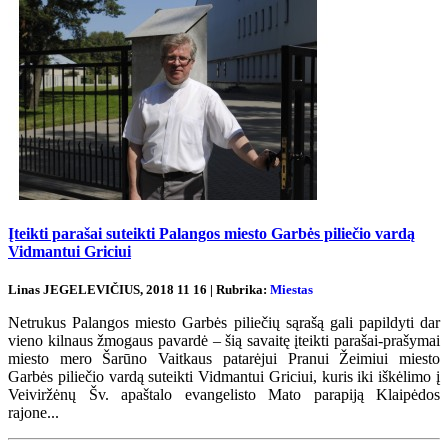
Įteikti parašai suteikti Palangos miesto Garbės piliečio vardą
Vidmantui Griciui
Linas JEGELEVIČIUS, 2018 11 16 | Rubrika:
Miestas
Netrukus Palangos miesto Garbės piliečių sąrašą gali papildyti dar
vieno kilnaus žmogaus pavardė – šią savaitę įteikti parašai-prašymai
miesto mero Šarūno Vaitkaus patarėjui Pranui Žeimiui miesto
Garbės piliečio vardą suteikti Vidmantui Griciui, kuris iki iškėlimo į
Veiviržėnų Šv. apaštalo evangelisto Mato parapiją Klaipėdos
rajone...