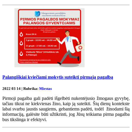
Palangiškiai kviečiami mokytis suteikti pirmąją pagalbą
2022 03 14 | Rubrika:
Miestas
Pirmoji pagalba gali padėti išgelbėti nukentėjusio žmogaus gyvybę,
tačiau tikrai ne kiekvienas žino, kaip ją suteikti. Šių dienų kontekste
labai svarbu jaustis saugiems, gebantiems padėti, todėl žinodami šią
informaciją, galėsite būti užtikrinti, jog Jūsų teikiama pirma pagalba
bus tikslinga ir efektyvi.