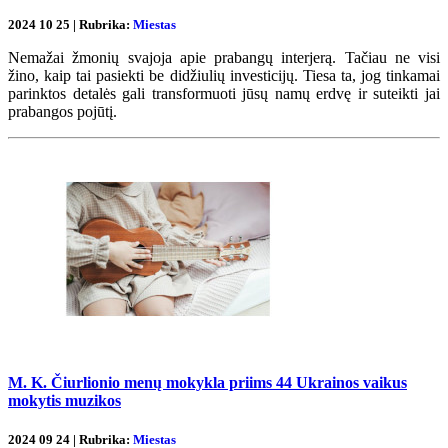
2024 10 25 | Rubrika:
Miestas
Nemažai žmonių svajoja apie prabangų interjerą. Tačiau ne visi
žino, kaip tai pasiekti be didžiulių investicijų. Tiesa ta, jog tinkamai
parinktos detalės gali transformuoti jūsų namų erdvę ir suteikti jai
prabangos pojūtį.
M. K. Čiurlionio menų mokykla priims 44 Ukrainos vaikus
mokytis muzikos
2024 09 24 | Rubrika:
Miestas