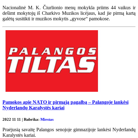
Nacionalinė M. K. Čiurlionio menų mokykla priims 44 vaikus ir
dešimt mokytojų iš Charkivo Muzikos licėjaus, kad jie pirmą kartą
galėtų susitikti ir muzikos mokytis „gyvose“ pamokose.
Pamokos apie NATO ir pirmąją pagalbą – Palangoje lankėsi
Nyderlandų Karalystės kariai
2022 11 11 | Rubrika:
Miestas
Praėjusią savaitę Palangos senojoje gimnazijoje lankėsi Nyderlandų
Karalystės kariai.