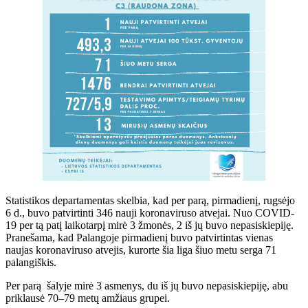
Statistikos departamentas skelbia, kad per parą, pirmadienį, rugsėjo
6 d., buvo patvirtinti 346 nauji koronaviruso atvejai. Nuo COVID-
19 per tą patį laikotarpį mirė 3 žmonės, 2 iš jų buvo nepasiskiepiję.
Pranešama, kad Palangoje pirmadienį buvo patvirtintas vienas
naujas koronaviruso atvejis, kurorte šia liga šiuo metu serga 71
palangiškis.
Per parą šalyje mirė 3 asmenys, du iš jų buvo nepasiskiepiję, abu
priklausė 70–79 metų amžiaus grupei.