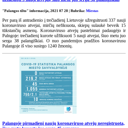
"Palangos tilto" informacija, 2021 07 28 | Rubrika:
Miestas
Per parą iš antradienio į trečiadienį Lietuvoje užregsitruoti 337 nauji
koronaviruso atvejai, mirčių nefiksuota, skiepų sulaukė beveik 15
tūkstančių asmenų. Koronaviruso atvejų pastebimai padaugėjo ir
Palngoje: trečiadienį kurorte užfiksuoti 5 nauji atvejai, šiuo metu juo
serga 38 palangiškiai. O nuo pandemijos pradžios koronavirusu
Palangoje iš viso susirgo 1240 žmonių.
Palangoje pirmadienį naujų koronaviruso atvejų neregistruota,