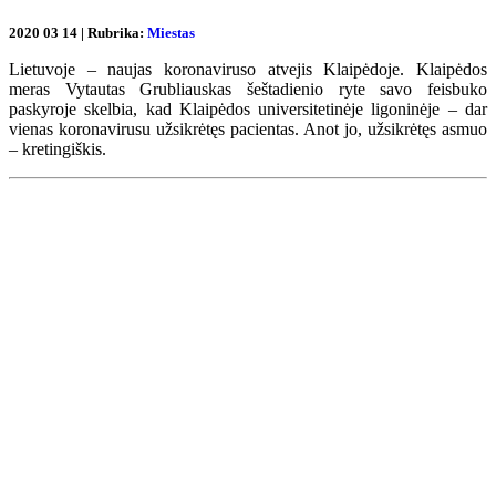
2020 03 14 | Rubrika:
Miestas
Lietuvoje – naujas koronaviruso atvejis Klaipėdoje. Klaipėdos
meras Vytautas Grubliauskas šeštadienio ryte savo feisbuko
paskyroje skelbia, kad Klaipėdos universitetinėje ligoninėje – dar
vienas koronavirusu užsikrėtęs pacientas. Anot jo, užsikrėtęs asmuo
– kretingiškis.
Renginių kalendorius