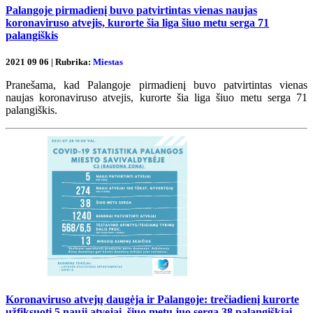
Palangoje pirmadienį buvo patvirtintas vienas naujas
koronaviruso atvejis, kurorte šia liga šiuo metu serga 71
palangiškis
2021 09 06 | Rubrika:
Miestas
Pranešama, kad Palangoje pirmadienį buvo patvirtintas vienas
naujas koronaviruso atvejis, kurorte šia liga šiuo metu serga 71
palangiškis.
Koronaviruso atvejų daugėja ir Palangoje: trečiadienį kurorte
užfiksuoti 5 nauji atvejai, šiuo metu juo serga 38 palangiškiai