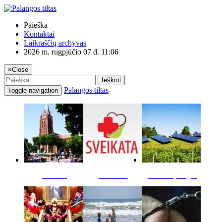
Paieška
Kontaktai
Laikraščių archyvas
2026 m. rugpjūčio 07 d. 11:06
×
Close
Ieškoti
Palangos tiltas
Toggle navigation
Miestas
Sveikata
Verslas pinigai