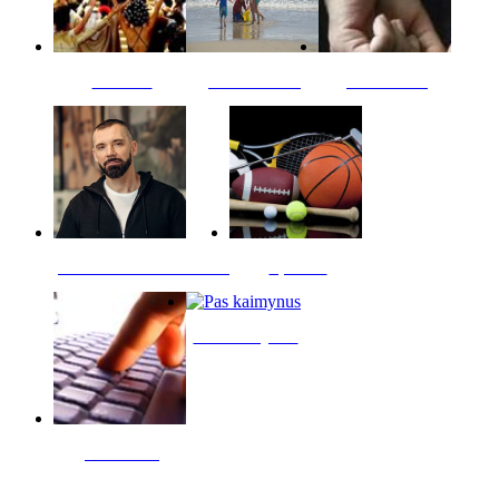
Kultūra
Jūros vaikai
Kriminalai
PT redaktoriaus skiltis
Sportas
Pas kaimynus
Skelbimai