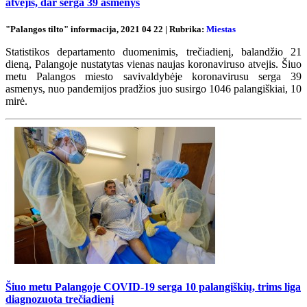
atvejis, dar serga 39 asmenys
"Palangos tilto" informacija, 2021 04 22 | Rubrika:
Miestas
Statistikos departamento duomenimis, trečiadienį, balandžio 21
dieną, Palangoje nustatytas vienas naujas koronaviruso atvejis. Šiuo
metu Palangos miesto savivaldybėje koronavirusu serga 39
asmenys, nuo pandemijos pradžios juo susirgo 1046 palangiškiai, 10
mirė.
Šiuo metu Palangoje COVID-19 serga 10 palangiškių, trims liga
diagnozuota trečiadienį