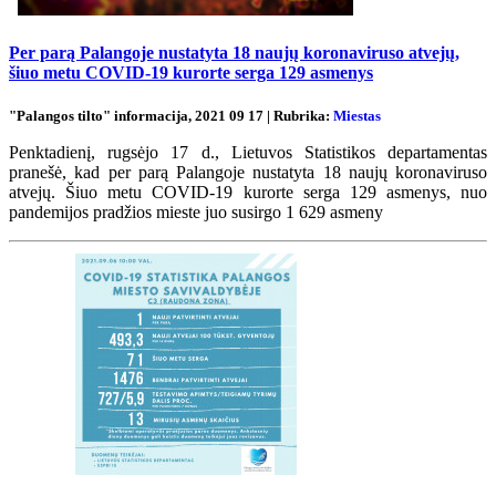
Per parą Palangoje nustatyta 18 naujų koronaviruso atvejų,
šiuo metu COVID-19 kurorte serga 129 asmenys
"Palangos tilto" informacija, 2021 09 17 | Rubrika:
Miestas
Penktadienį, rugsėjo 17 d., Lietuvos Statistikos departamentas
pranešė, kad per parą Palangoje nustatyta 18 naujų koronaviruso
atvejų. Šiuo metu COVID-19 kurorte serga 129 asmenys, nuo
pandemijos pradžios mieste juo susirgo 1 629 asmeny