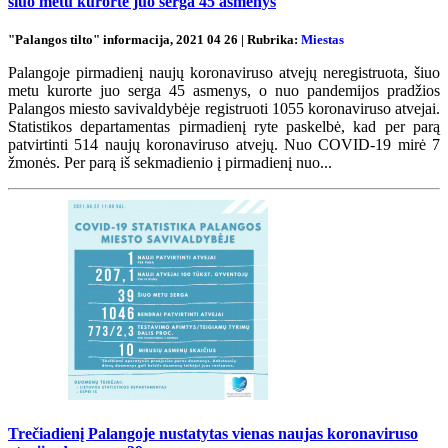
šiuo metu kurorte juo serga 45 asmenys
"Palangos tilto" informacija, 2021 04 26 | Rubrika:
Miestas
Palangoje pirmadienį naujų koronaviruso atvejų neregistruota, šiuo
metu kurorte juo serga 45 asmenys, o nuo pandemijos pradžios
Palangos miesto savivaldybėje registruoti 1055 koronaviruso atvejai.
Statistikos departamentas pirmadienį ryte paskelbė, kad per parą
patvirtinti 514 naujų koronaviruso atvejų. Nuo COVID-19 mirė 7
žmonės. Per parą iš sekmadienio į pirmadienį nuo...
Trečiadienį Palangoje nustatytas vienas naujas koronaviruso