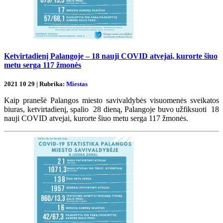
Ketvirtadienį Palangoje – 18 nauji COVID atvejai, kurorte šiuo
metu serga 117 žmonės
2021 10 29 | Rubrika:
Miestas
Kaip pranešė Palangos miesto savivaldybės visuomenės sveikatos
biuras, ketvirtadienį, spalio 28 dieną, Palangoje buvo užfiksuoti 18
nauji COVID atvejai, kurorte šiuo metu serga 117 žmonės.