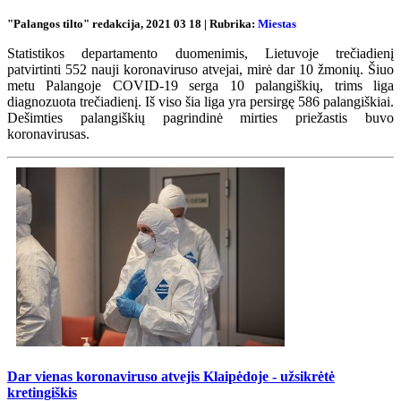
"Palangos tilto" redakcija, 2021 03 18 | Rubrika:
Miestas
Statistikos departamento duomenimis, Lietuvoje trečiadienį
patvirtinti 552 nauji koronaviruso atvejai, mirė dar 10 žmonių. Šiuo
metu Palangoje COVID-19 serga 10 palangiškių, trims liga
diagnozuota trečiadienį. Iš viso šia liga yra persirgę 586 palangiškiai.
Dešimties palangiškių pagrindinė mirties priežastis buvo
koronavirusas.
Dar vienas koronaviruso atvejis Klaipėdoje - užsikrėtė
kretingiškis