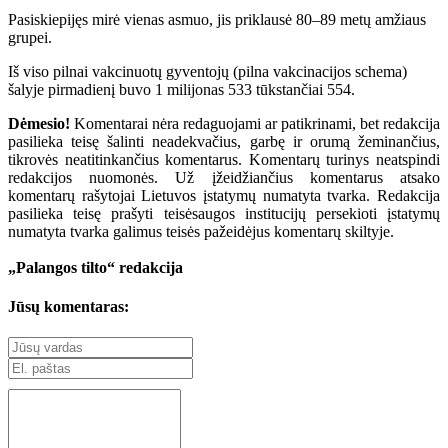
Pasiskiepijęs mirė vienas asmuo, jis priklausė 80–89 metų amžiaus
grupei.
Iš viso pilnai vakcinuotų gyventojų (pilna vakcinacijos schema)
šalyje pirmadienį buvo 1 milijonas 533 tūkstančiai 554.
Dėmesio!
Komentarai nėra redaguojami ar patikrinami, bet redakcija
pasilieka teisę šalinti neadekvačius, garbę ir orumą žeminančius,
tikrovės neatitinkančius komentarus. Komentarų turinys neatspindi
redakcijos nuomonės. Už įžeidžiančius komentarus atsako
komentarų rašytojai Lietuvos įstatymų numatyta tvarka. Redakcija
pasilieka teisę prašyti teisėsaugos institucijų persekioti įstatymų
numatyta tvarka galimus teisės pažeidėjus komentarų skiltyje.
„Palangos tilto“ redakcija
Jūsų komentaras: