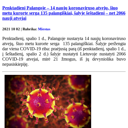
Penktadienį Palangoje – 14 naujų koronaviruso atvejų, šiuo
metu kurorte serga 135 palangiškiai, šalyje šeštadienį – net 2066
nauji atvejai
2021 10 02 | Rubrika:
Miestas
Penktadienį, spalio 1 d., Palangoje nustaryta 14 naujų koronaviruso
atvejų, šiuo metu kurorte serga 135 palangiškiai. Šalyje peržengta
dar viena COVID-19 riba: praėjusią parą (iš penktadienį, spalio 1 d.,
į šeštadienį, spalio 2 d.) šalyje nustatyti Lietuvoje nustatyti 2066
COVID-19 atvejai, mirė 21 žmogus, iš jų devyniolika buvo
nepasiskiepiję.