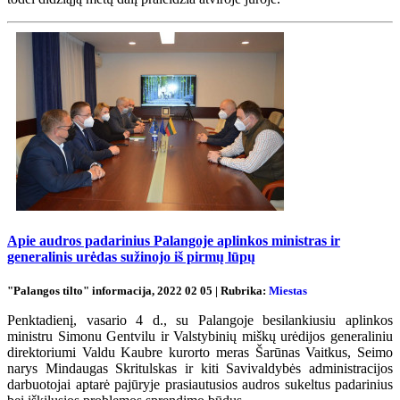
Apie audros padarinius Palangoje aplinkos ministras ir
generalinis urėdas sužinojo iš pirmų lūpų
"Palangos tilto" informacija, 2022 02 05 | Rubrika:
Miestas
Penktadienį, vasario 4 d., su Palangoje besilankiusiu aplinkos
ministru Simonu Gentvilu ir Valstybinių miškų urėdijos generaliniu
direktoriumi Valdu Kaubre kurorto meras Šarūnas Vaitkus, Seimo
narys Mindaugas Skritulskas ir kiti Savivaldybės administracijos
darbuotojai aptarė pajūryje prasiautusios audros sukeltus padarinius