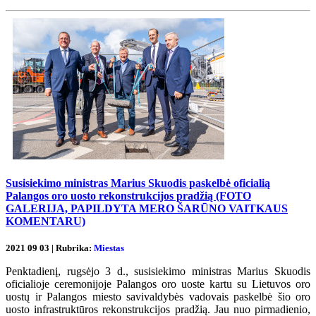
Susisiekimo ministras Marius Skuodis paskelbė oficialią
Palangos oro uosto rekonstrukcijos pradžią (FOTO
GALERIJA, PAPILDYTA MERO ŠARŪNO VAITKAUS
KOMENTARU)
2021 09 03 | Rubrika:
Miestas
Penktadienį, rugsėjo 3 d., susisiekimo ministras Marius Skuodis
oficialioje ceremonijoje Palangos oro uoste kartu su Lietuvos oro
uostų ir Palangos miesto savivaldybės vadovais paskelbė šio oro
uosto infrastruktūros rekonstrukcijos pradžią. Jau nuo pirmadienio,