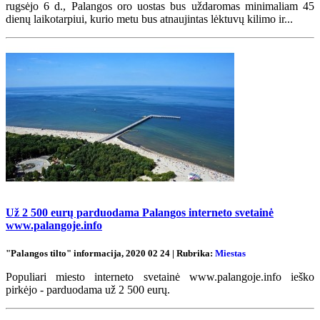
rugsėjo 6 d., Palangos oro uostas bus uždaromas minimaliam 45
dienų laikotarpiui, kurio metu bus atnaujintas lėktuvų kilimo ir...
Už 2 500 eurų parduodama Palangos interneto svetainė
www.palangoje.info
"Palangos tilto" informacija, 2020 02 24 | Rubrika:
Miestas
Populiari miesto interneto svetainė www.palangoje.info ieško
pirkėjo - parduodama už 2 500 eurų.