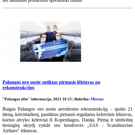
bei iškilusios problemos sprendimo būdus.
Palangos oro uoste sutiktas pirmasis lėktuvas po
rekonstrukcijos
"Palangos tilto" informacija, 2021 10 23 | Rubrika:
Miestas
Baigus Palangos oro uosto aerodromo rekonstrukciją – spalio 21
dieną, ketvirtadienį, pasitiktas pirmasis reguliarus keleivinis lėktuvas,
kuriuo atvyko keleiviai iš Kopenhagos, Danija. Pirmą ir simbolinį
tiesioginį skrydį vykdė oro bendrovės „SAS - Scandinavian
Airlines“ lėktuvas.