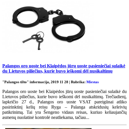
Palangos oro uoste bei Klaipėdos jūrų uoste pasieniečiai sulaikė
du Lietuvos piliečius, kurie buvo ieškomi dėl nusikaltimų
"Palangos tilto" informacija, 2019 11 28 | Rubrika:
Miestas
Palangos oro uoste bei Klaipėdos jūrų uoste pasieniečiai sulaikė du
Lietuvos piliečius, kurie buvo ieškomi dėl nusikaltimų. Trečiadienį,
lapkričio 27 d., Palangos oro uoste VSAT pareigūnai atliko
pasirinktinį kelių reisu Ryga – Palanga atskridusių keleivių
patikrinimą. Tai yra Šengeno vidaus reisas, kuriuo keliaujančių
asmenų nuolatinė kontrolė neatliekama, tačiau...