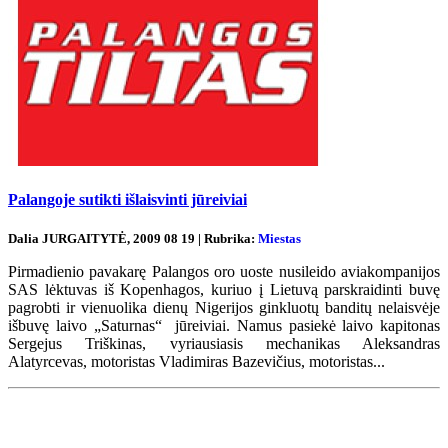
Palangoje sutikti išlaisvinti jūreiviai
Dalia JURGAITYTĖ, 2009 08 19 | Rubrika:
Miestas
Pirmadienio pavakarę Palangos oro uoste nusileido aviakompanijos
SAS lėktuvas iš Kopenhagos, kuriuo į Lietuvą parskraidinti buvę
pagrobti ir vienuolika dienų Nigerijos ginkluotų banditų nelaisvėje
išbuvę laivo „Saturnas“ jūreiviai. Namus pasiekė laivo kapitonas
Sergejus Triškinas, vyriausiasis mechanikas Aleksandras
Alatyrcevas, motoristas Vladimiras Bazevičius, motoristas...
Renginių kalendorius