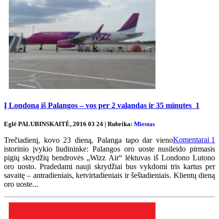
Į Londoną iš Palangos – vos per 2 valandas ir 35 minutes
1
Eglė PALUBINSKAITĖ, 2016 03 24 | Rubrika:
Miestas
Komentarai
1
Trečiadienį, kovo 23 dieną, Palanga tapo dar vieno
istorinio įvykio liudininke: Palangos oro uoste nusileido pirmasis
pigių skrydžių bendrovės „Wizz Air“ lėktuvas iš Londono Lutono
oro uosto. Pradedami nauji skrydžiai bus vykdomi tris kartus per
savaitę – antradieniais, ketvirtadieniais ir šeštadieniais. Klientų dieną
oro uoste...