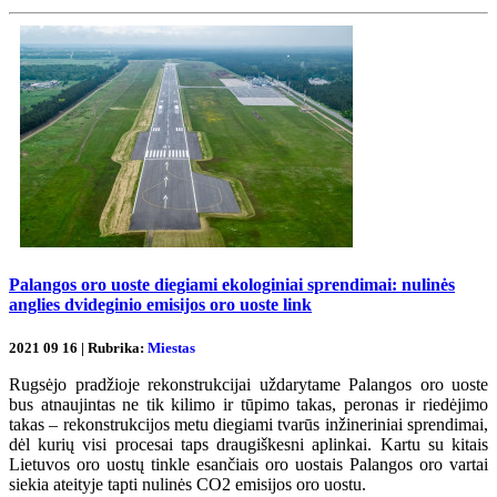
Palangos oro uoste diegiami ekologiniai sprendimai: nulinės
anglies dvideginio emisijos oro uoste link
2021 09 16 | Rubrika:
Miestas
Rugsėjo pradžioje rekonstrukcijai uždarytame Palangos oro uoste
bus atnaujintas ne tik kilimo ir tūpimo takas, peronas ir riedėjimo
takas – rekonstrukcijos metu diegiami tvarūs inžineriniai sprendimai,
dėl kurių visi procesai taps draugiškesni aplinkai. Kartu su kitais
Lietuvos oro uostų tinkle esančiais oro uostais Palangos oro vartai
siekia ateityje tapti nulinės CO2 emisijos oro uostu.