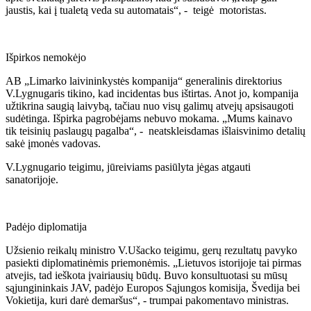
jaustis, kai į tualetą veda su automatais“, - teigė motoristas.
Išpirkos nemokėjo
AB „Limarko laivininkystės kompanija“ generalinis direktorius
V.Lygnugaris tikino, kad incidentas bus ištirtas. Anot jo, kompanija
užtikrina saugią laivybą, tačiau nuo visų galimų atvejų apsisaugoti
sudėtinga. Išpirka pagrobėjams nebuvo mokama. „Mums kainavo
tik teisinių paslaugų pagalba“, - neatskleisdamas išlaisvinimo detalių
sakė įmonės vadovas.
V.Lygnugario teigimu, jūreiviams pasiūlyta jėgas atgauti
sanatorijoje.
Padėjo diplomatija
Užsienio reikalų ministro V.Ušacko teigimu, gerų rezultatų pavyko
pasiekti diplomatinėmis priemonėmis. „Lietuvos istorijoje tai pirmas
atvejis, tad ieškota įvairiausių būdų. Buvo konsultuotasi su mūsų
sąjungininkais JAV, padėjo Europos Sąjungos komisija, Švedija bei
Vokietija, kuri darė demaršus“, - trumpai pakomentavo ministras.