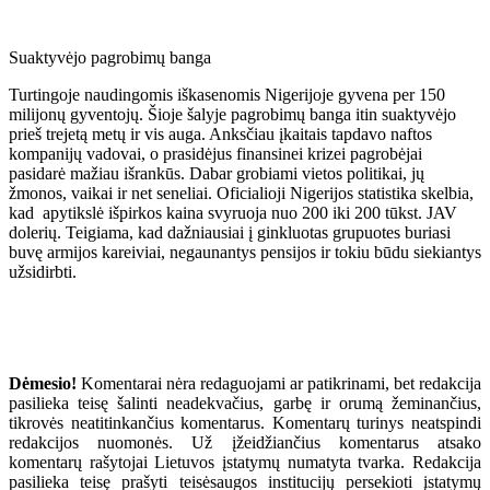
Suaktyvėjo pagrobimų banga
Turtingoje naudingomis iškasenomis Nigerijoje gyvena per 150
milijonų gyventojų. Šioje šalyje pagrobimų banga itin suaktyvėjo
prieš trejetą metų ir vis auga. Anksčiau įkaitais tapdavo naftos
kompanijų vadovai, o prasidėjus finansinei krizei pagrobėjai
pasidarė mažiau išrankūs. Dabar grobiami vietos politikai, jų
žmonos, vaikai ir net seneliai. Oficialioji Nigerijos statistika skelbia,
kad apytikslė išpirkos kaina svyruoja nuo 200 iki 200 tūkst. JAV
dolerių. Teigiama, kad dažniausiai į ginkluotas grupuotes buriasi
buvę armijos kareiviai, negaunantys pensijos ir tokiu būdu siekiantys
užsidirbti.
Dėmesio!
Komentarai nėra redaguojami ar patikrinami, bet redakcija
pasilieka teisę šalinti neadekvačius, garbę ir orumą žeminančius,
tikrovės neatitinkančius komentarus. Komentarų turinys neatspindi
redakcijos nuomonės. Už įžeidžiančius komentarus atsako
komentarų rašytojai Lietuvos įstatymų numatyta tvarka. Redakcija
pasilieka teisę prašyti teisėsaugos institucijų persekioti įstatymų