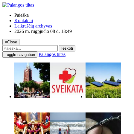
Paieška
Kontaktai
Laikraščių archyvas
2026 m. rugpjūčio 08 d. 18:49
×
Close
Ieškoti
Palangos tiltas
Toggle navigation
Miestas
Sveikata
Verslas pinigai