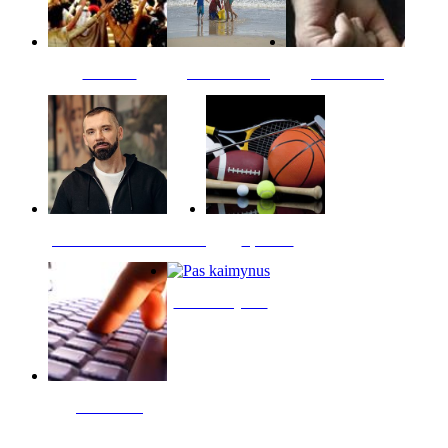
Kultūra
Jūros vaikai
Kriminalai
PT redaktoriaus skiltis
Sportas
Pas kaimynus
Skelbimai