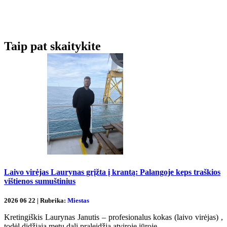
Taip pat skaitykite
Laivo virėjas Laurynas grįžta į krantą: Palangoje keps traškios
vištienos sumuštinius
2026 06 22 | Rubrika:
Miestas
Kretingiškis Laurynas Janutis – profesionalus kokas (laivo virėjas) ,
todėl didžiąją metų dalį praleidžia atviroje jūroje.