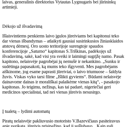
laivas, generalinis direktorius Vytautas Lygnugaris bei jūrininkų
artimieji.
Dėkojo už išvadavimą
Išlaisvintiems penkiems laivo įgulos jūreiviams bei kapitonui teko
dar vienas išbandymas – atlaikyti gausiai susirinkusios žiniasklaidos
atstovų dėmesį. Oro uosto teritorijoje surengtoje spaudos
konferencijoje „Saturno“ kapitonas S.Triškinas, padėkojęs už
išvadavimą, sakė, kad visi yra sveiki ir laimingi sugrįžę namo. Pasak
kapitono, nelaisvėje pagrobėjai jų nemušė ir nekankino. „Sunku ir
sudėtinga papasakoti, ką mums teko išgyventi. Mes pagrobėjams
aiškinome, jog esame paprasti jūreiviai, o laivo triumuose – šaldyta
žuvis. Viskas vyko tarsi filme „Išlikti gyviems“. Būdami nelaisvėje
dainavome dainas ir morališkai palaikėme vienas kitą“, - pasakojo
kapitonas. Jo teigimu, nežinąs, kas tai padarė, nigeriečiai geri
medicinos specialistai, tad nei vienas jūreivis nesusirgo.
Į tualetą – lydimi automatų
Piratų nelaisvėje pakliuvusio motoristo V.Bazevičiaus pasiteiravus
apie sveikatą, jūreivis prisipažino, kad ji sušlubavo. „Kaip gali