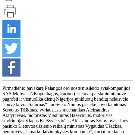
Pirmadienio pavakarę Palangos oro uoste nusileido aviakompanijos
SAS lėktuvas iš Kopenhagos, kuriuo į Lietuvą parskraidinti buvę
pagrobti ir vienuolika dienų Nigerijos ginkluotų banditų nelaisvėje
išbuvę laivo „Saturnas“ jūreiviai. Namus pasiekė laivo kapitonas
Sergejus Triškinas, vyriausiasis mechanikas Aleksandras
Alatyrcevas, motoristas Vladimiras Bazevičius, motoristas
suvirintojas Vladas Keršys ir virėjas Aleksandras Solovjovas. Juos
pasitiko Lietuvos užsienio reikalų ministras Vygaudas Ušackas,
bendrovės „Limarko laivininkystės kompanija“, kuriai priklauso