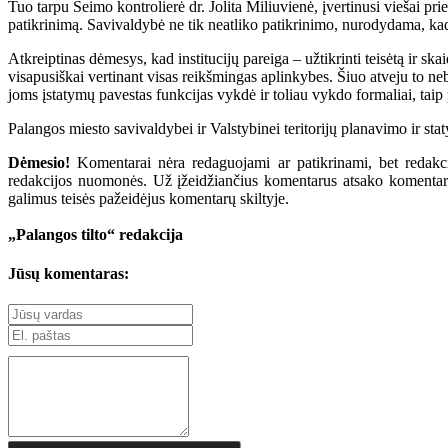
Tuo tarpu Seimo kontrolierė dr. Jolita Miliuvienė, įvertinusi viešai p
patikrinimą. Savivaldybė ne tik neatliko patikrinimo, nurodydama, kad j
Atkreiptinas dėmesys, kad institucijų pareiga – užtikrinti teisėtą ir ska
visapusiškai vertinant visas reikšmingas aplinkybes. Šiuo atveju to ne
joms įstatymų pavestas funkcijas vykdė ir toliau vykdo formaliai, tai
Palangos miesto savivaldybei ir Valstybinei teritorijų planavimo ir st
Dėmesio!
Komentarai nėra redaguojami ar patikrinami, bet redakcij
redakcijos nuomonės. Už įžeidžiančius komentarus atsako komentarų r
galimus teisės pažeidėjus komentarų skiltyje.
„Palangos tilto“ redakcija
Jūsų komentaras: