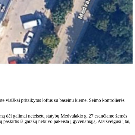
e visiškai pritaikytus loftus su baseinu kieme. Seimo kontrolierės
ešimą dėl galimai neteisėtų statybų Medvalakio g. 27 esančiame žemės
ų paskirtis iš garažų nebuvo pakeista į gyvenamąją. Atsižvelgusi į tai,