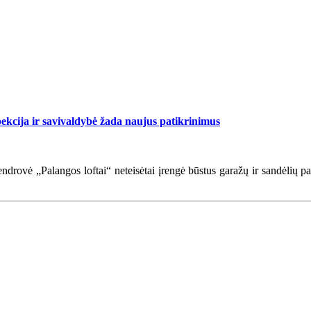
spekcija ir savivaldybė žada naujus patikrinimus
ndrovė „Palangos loftai“ neteisėtai įrengė būstus garažų ir sandėlių p