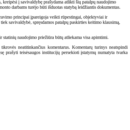
s, kreipėsi į savivaldybę prašydama atlikti šių patalpų naudojimo
remonto darbams turėjo būti išduotas statybą leidžiantis dokumentas.
ravimo principai įpareigoja veikti rūpestingai, objektyviai ir
, tiek savivaldybė, spręsdamos patalpų paskirties keitimo klausimą,
ir statinių naudojimo priežiūra būtų atliekama visa apimtimi.
 tikrovės neatitinkančius komentarus. Komentarų turinys neatspindi
 prašyti teisėsaugos institucijų persekioti įstatymų numatyta tvarka