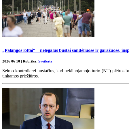
„Palangos loftai“ – nelegalūs būstai sandėliuose ir garažuose, in
2026 06 10 | Rubrika:
Sveikata
Seimo kontrolierei nustačius, kad nekilnojamojo turto (NT) plėtros be
tinkamos priežiūros.