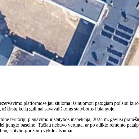
zervavimo platformose jau siūloma išsinuomoti patogiam poilsiui kurort
jog užkirstų kelią galimai savavališkoms statyboms Palangoje.
tybinė teritorijų planavimo ir statybos inspekcija, 2024 m. gavusi pran
 dėl įrengto baseino. Tačiau nebuvo vertinta, ar po atlikto remonto patalp
binę statybų priežiūrą vykdė atsainiai.