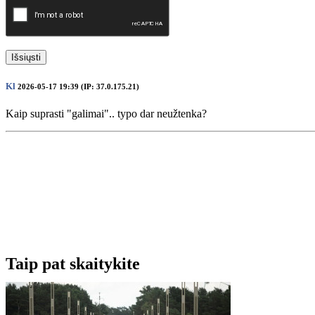
Išsiųsti
Kl
2026-05-17 19:39 (IP: 37.0.175.21)
Kaip suprasti "galimai".. typo dar neužtenka?
Taip pat skaitykite