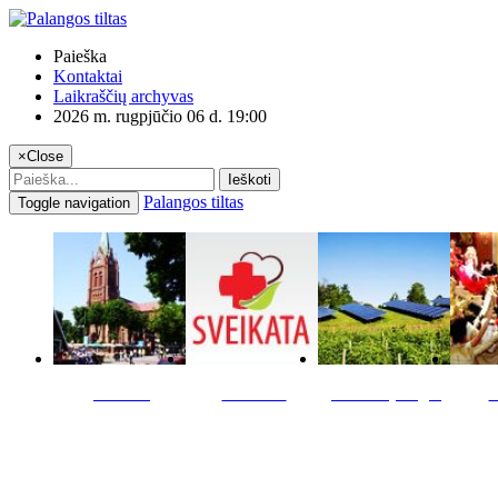
Paieška
Kontaktai
Laikraščių archyvas
2026 m. rugpjūčio 06 d. 19:00
×
Close
Ieškoti
Palangos tiltas
Toggle navigation
Miestas
Sveikata
Verslas pinigai
K