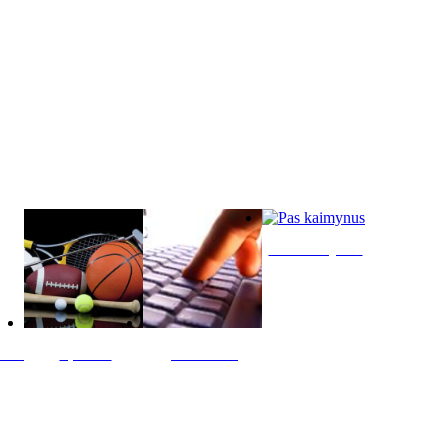
Pas kaimynus
ltis
Sportas
Skelbimai