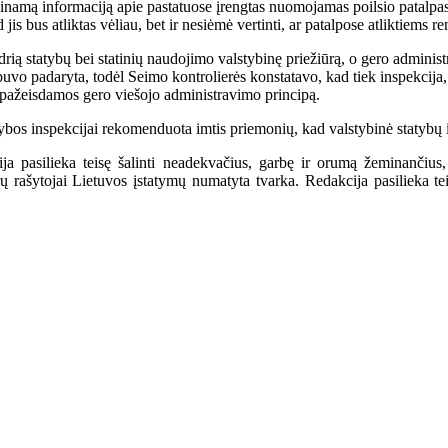
rieinamą informaciją apie pastatuose įrengtas nuomojamas poilsio patalpa
is bus atliktas vėliau, bet ir nesiėmė vertinti, ar patalpose atliktiems 
idrią statybų bei statinių naudojimo valstybinę priežiūrą, o gero administ
buvo padaryta, todėl Seimo kontrolierės konstatavo, kad tiek inspekcija
p pažeisdamos gero viešojo administravimo principą.
atybos inspekcijai rekomenduota imtis priemonių, kad valstybinė statybų 
a pasilieka teisę šalinti neadekvačius, garbę ir orumą žeminančius,
ašytojai Lietuvos įstatymų numatyta tvarka. Redakcija pasilieka teisę