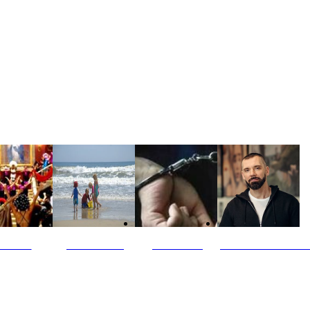
ultūra
Jūros vaikai
Kriminalai
PT redaktoriaus ski