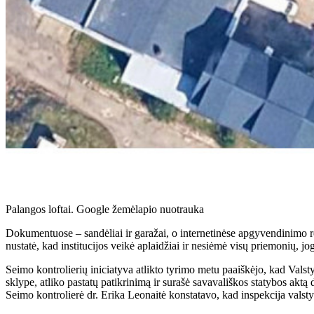
Palangos loftai. Google žemėlapio nuotrauka
Dokumentuose – sandėliai ir garažai, o internetinėse apgyvendinimo re
nustatė, kad institucijos veikė aplaidžiai ir nesiėmė visų priemonių, 
Seimo kontrolierių iniciatyva atlikto tyrimo metu paaiškėjo, kad Vals
sklype, atliko pastatų patikrinimą ir surašė savavališkos statybos aktą
Seimo kontrolierė dr. Erika Leonaitė konstatavo, kad inspekcija valsty