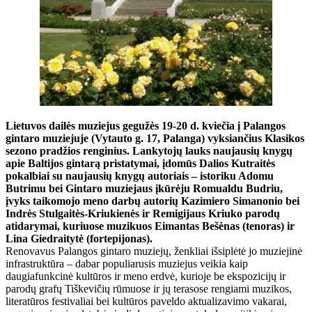
Lietuvos dailės muziejus gegužės 19-20 d. kviečia į Palangos
gintaro muziejuje (Vytauto g. 17, Palanga) vyksiančius Klasikos
sezono pradžios renginius. Lankytojų lauks naujausių knygų
apie Baltijos gintarą pristatymai, įdomūs Dalios Kutraitės
pokalbiai su naujausių knygų autoriais – istoriku Adomu
Butrimu bei Gintaro muziejaus įkūrėju Romualdu Budriu,
įvyks taikomojo meno darbų autorių Kazimiero Simanonio bei
Indrės Stulgaitės-Kriukienės ir Remigijaus Kriuko parodų
atidarymai, kuriuose muzikuos Eimantas Bešėnas (tenoras) ir
Lina Giedraitytė (fortepijonas).
Renovavus Palangos gintaro muziejų, ženkliai išsiplėtė jo muziejinė
infrastruktūra – dabar populiarusis muziejus veikia kaip
daugiafunkcinė kultūros ir meno erdvė, kurioje be ekspozicijų ir
parodų grafų Tiškevičių rūmuose ir jų terasose rengiami muzikos,
literatūros festivaliai bei kultūros paveldo aktualizavimo vakarai,