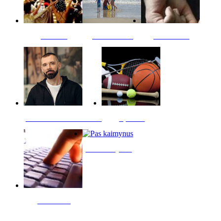
Kultūra
Jūros vaikai
Kriminalai
PT redaktoriaus skiltis
Sportas
Pas kaimynus
Skelbimai