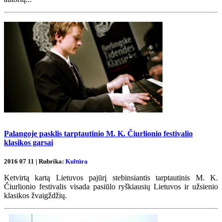
Palangoje pasklis tarptautinio M. K. Čiurlionio festivalio
klasikos garsai
2016 07 11 | Rubrika:
Kultūra
Ketvirtą kartą Lietuvos pajūrį stebinsiantis tarptautinis M. K.
Čiurlionio festivalis visada pasiūlo ryškiausių Lietuvos ir užsienio
klasikos žvaigždžių.