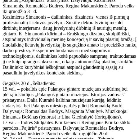
parodos „Atspindžiai“ atidarymas. Dalyvauja: Kazimieras
Simanonis, Romualdas Budrys, Regina Makauskienė. Paroda veiks
iki gruodžio 31 d.
Kazimieras Simanonis – dailininkas, dizaineris, vienas iš pirmųjų
profesionalių Lietuvos juvelyrų. Sukūrė dekoratyvinių metalo
dirbinių interjerams, daug juvelyrinių dirbinių iš tauriųjų metalų,
gintaro. K. Simanonio kūriniai – išraiškingo dizaino, skulptūriški,
atspindintys individualią meninę koncepciją ir savitą plastinį braižą. Į
šiuolaikinę lietuvių juvelyriką jis sugrąžino amato ir preciziško rankų
darbo prestižą. Eksperimentuodamas su medžiagomis ir
technologijomis, dailininkas keitė papuošalo sampratą, traktuodamas
jį ne kaip aprangos aksesuarą, o kaip autonomišką plastinę struktūrą.
Dailininko kūrybiniai ieškojimai atspindi glaudesnių sąsajų su
pasauliniu juvelyrikos kontekstu siekimą.
Gegužės 20 d., šeštadienis:
15 val. – pokalbis apie Palangos gintaro muziejaus sukūrimą bei
plėtrą ir studijos „Palangos gintaro muziejus. Istorijos vadovas“
pristatymas. Dalia Kutraitė kalbina muziejaus kūrėją, leidinio
sudarytoją bei Palangos miesto garbės pilietį Romualdą Budrį.
Dalyvauja: Romualdas Budrys, Margarita Matulytė. Muzikuoja:
Eimantas Bešėnas (tenoras) ir Lina Giedraitytė (fortepijonas).
17 val. – Indrės Stulgaitės-Kriukienės ir Remigijaus Kriuko stiklo
parodos „Pajūris“ pristatymas. Dalyvauja: Romualdas Budrys,
Regina Makauskienė. Paroda veiks iki rugpjūčio 20 d.