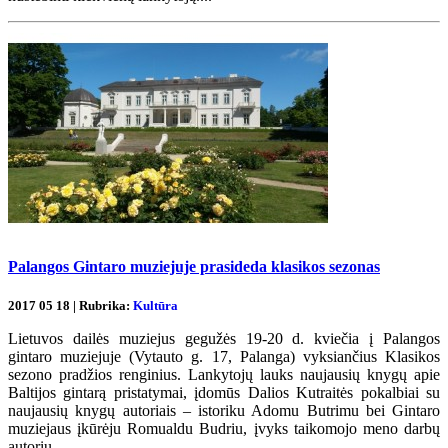
Palangos Gintaro muziejuje prasideda klasikos sezonas
2017 05 18 | Rubrika:
Kultūra
Lietuvos dailės muziejus gegužės 19-20 d. kviečia į Palangos
gintaro muziejuje (Vytauto g. 17, Palanga) vyksiančius Klasikos
sezono pradžios renginius. Lankytojų lauks naujausių knygų apie
Baltijos gintarą pristatymai, įdomūs Dalios Kutraitės pokalbiai su
naujausių knygų autoriais – istoriku Adomu Butrimu bei Gintaro
muziejaus įkūrėju Romualdu Budriu, įvyks taikomojo meno darbų
autorių...