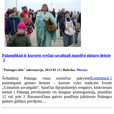
Palangiškiai ir kurorto svečiai savaitgalį maudėsi gintaro lietuje
1
"Palangos tilto" informacija, 2014 05 13 | Rubrika:
Miestas
Komentarai
1
Šeštadienį Palanga visus norinčius pakvietė
pasimėgauti gintaro lietumi – kurorte vyko tradicinė šventė
„Gintarinis savaitgalis“. Sparčiai išpopuliarėjęs renginys, kiekvienais
metais į Palangą priviliojantis vis daugiau pramogautojų, prasidėjo
12 val. prie J. Basanavičiaus gatvės pradžioje įsikūrusio Palangos
gintaro gildijos paviljono....
Renginių kalendorius