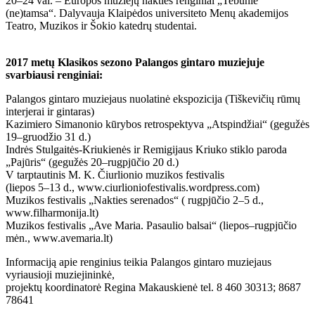
20–24 val. – Europos muziejų nakties renginiai „Tebūnie
(ne)tamsa“. Dalyvauja Klaipėdos universiteto Menų akademijos
Teatro, Muzikos ir Šokio katedrų studentai.
2017 metų Klasikos sezono Palangos gintaro muziejuje
svarbiausi renginiai:
Palangos gintaro muziejaus nuolatinė ekspozicija (Tiškevičių rūmų
interjerai ir gintaras)
Kazimiero Simanonio kūrybos retrospektyva „Atspindžiai“ (gegužės
19–gruodžio 31 d.)
Indrės Stulgaitės-Kriukienės ir Remigijaus Kriuko stiklo paroda
„Pajūris“ (gegužės 20–rugpjūčio 20 d.)
V tarptautinis M. K. Čiurlionio muzikos festivalis
(liepos 5–13 d., www.ciurlioniofestivalis.wordpress.com)
Muzikos festivalis „Nakties serenados“ ( rugpjūčio 2–5 d.,
www.filharmonija.lt)
Muzikos festivalis „Ave Maria. Pasaulio balsai“ (liepos–rugpjūčio
mėn., www.avemaria.lt)
Informaciją apie renginius teikia Palangos gintaro muziejaus
vyriausioji muziejininkė,
projektų koordinatorė Regina Makauskienė tel. 8 460 30313; 8687
78641