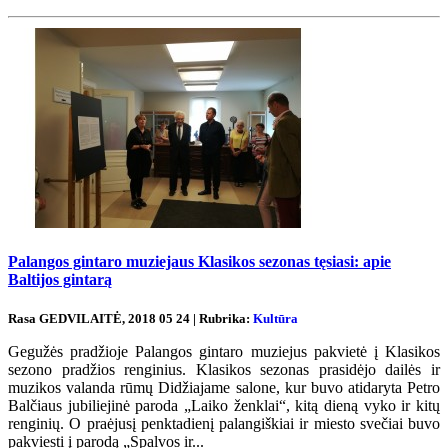
Palangos gintaro muziejaus Klasikos sezonas tęsiasi: apie
Baltijos gintarą
Rasa GEDVILAITĖ, 2018 05 24 | Rubrika:
Kultūra
Gegužės pradžioje Palangos gintaro muziejus pakvietė į Klasikos
sezono pradžios renginius. Klasikos sezonas prasidėjo dailės ir
muzikos valanda rūmų Didžiajame salone, kur buvo atidaryta Petro
Balčiaus jubiliejinė paroda „Laiko ženklai“, kitą dieną vyko ir kitų
renginių. O praėjusį penktadienį palangiškiai ir miesto svečiai buvo
pakviesti į parodą „Spalvos ir...