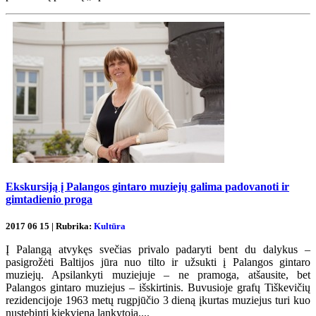
Ekskursiją į Palangos gintaro muziejų galima padovanoti ir
gimtadienio proga
2017 06 15 | Rubrika:
Kultūra
Į Palangą atvykęs svečias privalo padaryti bent du dalykus –
pasigrožėti Baltijos jūra nuo tilto ir užsukti į Palangos gintaro
muziejų. Apsilankyti muziejuje – ne pramoga, atšausite, bet
Palangos gintaro muziejus – išskirtinis. Buvusioje grafų Tiškevičių
rezidencijoje 1963 metų rugpjūčio 3 dieną įkurtas muziejus turi kuo
nustebinti kiekvieną lankytoją....