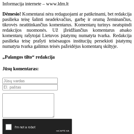
Informacija internete – www.ldm.lt
Dėmesio!
Komentarai nėra redaguojami ar patikrinami, bet redakcija
pasilieka teisę šalinti neadekvačius, garbę ir orumą žeminančius,
tikrovės neatitinkančius komentarus. Komentarų turinys neatspindi
redakcijos nuomonės. Už įžeidžiančius komentarus atsako
komentarų rašytojai Lietuvos įstatymų numatyta tvarka. Redakcija
pasilieka teisę prašyti teisėsaugos institucijų persekioti įstatymų
numatyta tvarka galimus teisės pažeidėjus komentarų skiltyje.
„Palangos tilto“ redakcija
Jūsų komentaras: