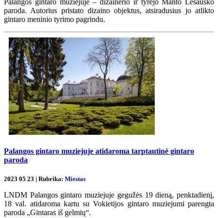
Palangos gintaro muziejuje – dizainerio ir tyrėjo Manto Lesausko
paroda. Autorius pristato dizaino objektus, atsiradusius jo atlikto
gintaro meninio tyrimo pagrindu.
Palangos gintaro muziejuje atidaroma tarptautinė gintaro
paroda
2023 05 23 | Rubrika:
Miestas
LNDM Palangos gintaro muziejuje gegužės 19 dieną, penktadienį,
18 val. atidaroma kartu su Vokietijos gintaro muziejumi parengta
paroda „Gintaras iš gelmių“.