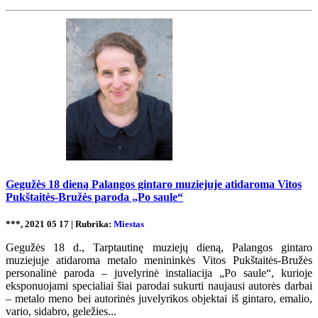
Gegužės 18 dieną Palangos gintaro muziejuje atidaroma Vitos
Pukštaitės-Bružės paroda „Po saule“
***, 2021 05 17 | Rubrika:
Miestas
Gegužės 18 d., Tarptautinę muziejų dieną, Palangos gintaro
muziejuje atidaroma metalo menininkės Vitos Pukštaitės-Bružės
personalinė paroda – juvelyrinė instaliacija „Po saule“, kurioje
eksponuojami specialiai šiai parodai sukurti naujausi autorės darbai
– metalo meno bei autorinės juvelyrikos objektai iš gintaro, emalio,
vario, sidabro, geležies...