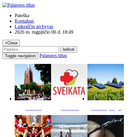
Paieška
Kontaktai
Laikraščių archyvas
2026 m. rugpjūčio 06 d. 18:49
×
Close
Ieškoti
Palangos tiltas
Toggle navigation
Miestas
Sveikata
Verslas pinigai