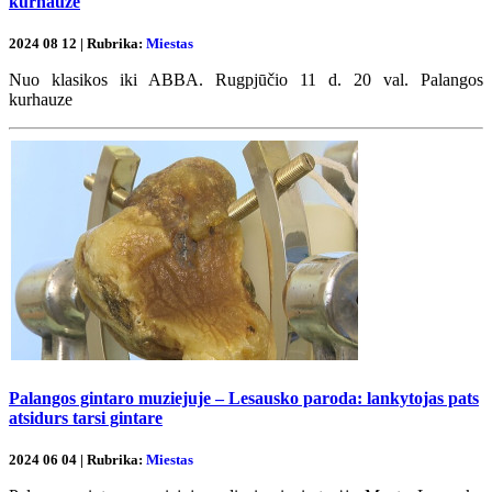
kurhauze
2024 08 12 | Rubrika:
Miestas
Nuo klasikos iki ABBA. Rugpjūčio 11 d. 20 val. Palangos
kurhauze
Palangos gintaro muziejuje – Lesausko paroda: lankytojas pats
atsidurs tarsi gintare
2024 06 04 | Rubrika:
Miestas