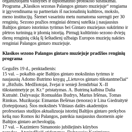
organizuojami valstybės ir diplomatinio protokolo susitikimai.
Programa „Klasikos sezonas Palangos gintaro muziejuje“ rengiama
ir įgyvendinama su partneriais iš nacionalinių kultūros, mokslo,
meno institucijų. Šiemet vasariniu metu numatoma surengti per 30
renginių. Sezono pražios renginiai dėmesį sutelkia į naujausius
Baltijos gintaro istorinius tyrimus bei Gintaro muziejaus sukūrimo ir
plėtros turiningą ir įdomią istoriją. Pirmąjį kultūrinio sezono dviejų
dienų renginių ciklą šį šeštadienį užbaigs Europos muziejų nakties
renginiai Palangos gintaro muziejuje.
Klasikos sezono Palangos gintaro muziejuje pradžios renginių
programa
Gegužės 19 d., penktadienis:
15 val. – pokalbis apie Baltijos gintaro mokslinius tyrimus ir
naujausių Adomo Butrimo knygų „Lietuvos gintaro tūkstantmečiai“
ir „Biržulis. Medžiotojai, žvejai ir senieji žemdirbiai X–II
tūkstantmetyje pr. Kr.“ pristatymas. A. Butrimą kalbina Dalia
Kutraitė. Dalyvauja: Romualdas Budrys, Marius Iršėnas, Tomas
Rimkus. Muzikuoja: Eimantas Bešėnas (tenoras) ir Lina Giedraitytė
(fortepijonas). Šios mokslinės Vilniaus dailės akademijos
profesoriaus studijos aktualizuoja istorinį Baltijos gintaro prekybos
kelią nuo Romos iki Palangos, pateikia naujausius duomenis apie
Baltijos gintaro archeologiją.
17 val. – Kazimiero Simanonio jubiliejinės kūrybos