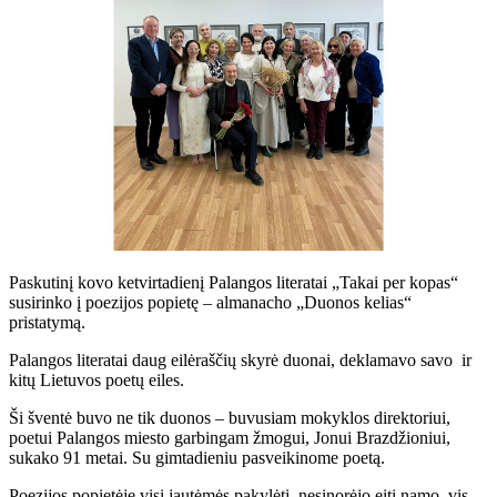
Paskutinį kovo ketvirtadienį Palangos literatai „Takai per kopas“
susirinko į poezijos popietę – almanacho „Duonos kelias“
pristatymą.
Palangos literatai daug eilėraščių skyrė duonai, deklamavo savo ir
kitų Lietuvos poetų eiles.
Ši šventė buvo ne tik duonos – buvusiam mokyklos direktoriui,
poetui Palangos miesto garbingam žmogui, Jonui Brazdžioniui,
sukako 91 metai. Su gimtadieniu pasveikinome poetą.
Poezijos popietėje visi jautėmės pakylėti, nesinorėjo eiti namo ,vis