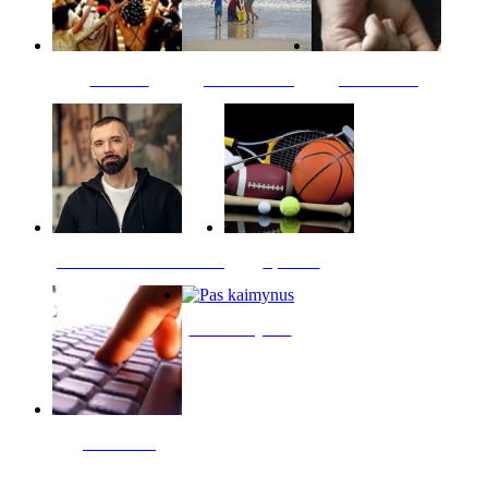
Kultūra
Jūros vaikai
Kriminalai
PT redaktoriaus skiltis
Sportas
Pas kaimynus
Skelbimai