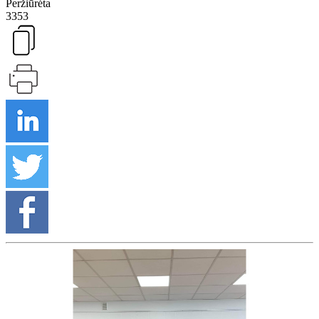
Peržiūrėta
3353