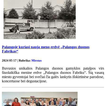
Palangoje kuriasi nauja meno erdvė „Palangos duonos
Fabrikas“
2024 05 17 | Rubrika:
Miestas
Buvusios unikalios Palangos duonos gamyklos patalpos virs
šiuolaikiška menine erdve „Palangos duonos Fabriku“. Šią vasarą
miesto gyventojai bei svečiai čia galės lankytis išskirtinėse parodose,
koncertuose bei degustacijose.