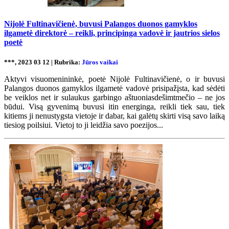
Nijolė Fultinavičienė, buvusi Palangos duonos gamyklos
ilgametė direktorė – reikli, principinga vadovė ir jautrios sielos
poetė
***, 2023 03 12 | Rubrika:
Jūros vaikai
Aktyvi visuomenininkė, poetė Nijolė Fultinavičienė, o ir buvusi
Palangos duonos gamyklos ilgametė vadovė prisipažįsta, kad sėdėti
be veiklos net ir sulaukus garbingo aštuoniasdešimtmečio – ne jos
būdui. Visą gyvenimą buvusi itin energinga, reikli tiek sau, tiek
kitiems ji nenustygsta vietoje ir dabar, kai galėtų skirti visą savo laiką
tiesiog poilsiui. Vietoj to ji leidžia savo poezijos...