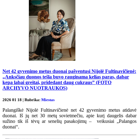
Net 42 gyvenimo metus duonai pašventusi Nijolė Fultinavičienė:
„Anksčiau duonos tešla buvo rauginama kelias paras, dabar
kepa labai greitai, pridedant daug cukraus” (FOTO
ARCHYVO NUOTRAUKOS)
2026 01 18 | Rubrika:
Miestas
Palangiškė Nijolė Fultinavičienė net 42 gyvenimo metus atidavė
duonai. Iš jų net 30 metų sovietmečiu, apie kurį daugelis dabar
sužino tik iš tėvų ar senelių pasakojimų – veikusiai „Palangos
duonai“.