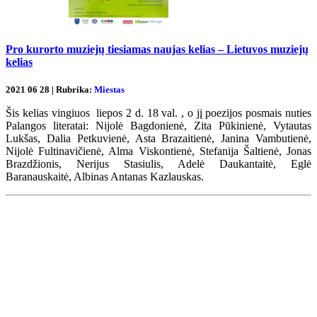
Pro kurorto muziejų tiesiamas naujas kelias – Lietuvos muziejų
kelias
2021 06 28 | Rubrika:
Miestas
Šis kelias vingiuos liepos 2 d. 18 val. , o jį poezijos posmais nuties
Palangos literatai: Nijolė Bagdonienė, Zita Pūkinienė, Vytautas
Lukšas, Dalia Petkuvienė, Asta Brazaitienė, Janina Vambutienė,
Nijolė Fultinavičienė, Alma Viskontienė, Stefanija Šaltienė, Jonas
Brazdžionis, Nerijus Stasiulis, Adelė Daukantaitė, Eglė
Baranauskaitė, Albinas Antanas Kazlauskas.
Renginių kalendorius