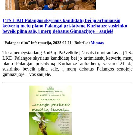
Į TS-LKD Palangos skyriaus kandidatų bei jo artimiausių
ketverių metų plano Palangai pristatymą Kurhauze susirinko
beveik pilna salė, į merų debatus Gimnazijoje – saujelė
"Palangos tilto" informacija, 2023 02 21 | Rubrika:
Miestas
Tiesa nemėgsta daug žodžių. Pažvelkite į šias dvi nuotraukas – į TS-
LKD Palangos skyriaus kandidatų bei jo artimiausių ketverių metų
plano Palangai pristatymą Kurhauze antradienį, vasario 21 d.,
susirinko beveik pilna salė, į merų debatus Palangos senojoje
gimnazijoje – vos saujelė.