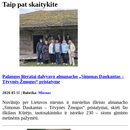
Taip pat skaitykite
Palangos literatai dalyvavo almanacho „Simonas Daukantas –
Tėvynės Žmogus“ pristatyme
2026 05 11 | Rubrika:
Miestas
Nuvilnijo per Lietuvos miestus ir miestelius išleisto almanacho
„Simonas Daukantas – Tėvynės Žmogus“ pristatymai, skirti šio
iškilaus Kūrėjo, tautosakininko ir istoriko 230 – sioms gimimo
metinėms pažymėti.