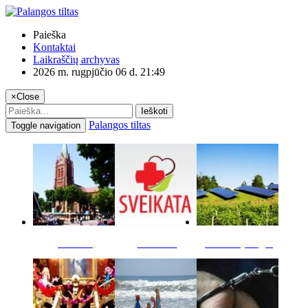
Paieška
Kontaktai
Laikraščių archyvas
2026 m. rugpjūčio 06 d. 21:49
×
Close
Ieškoti
Palangos tiltas
Toggle navigation
Miestas
Sveikata
Verslas pinigai