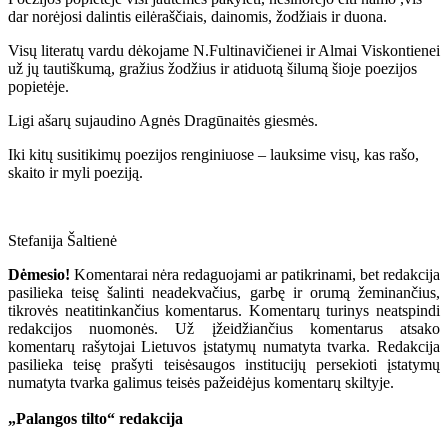
dar norėjosi dalintis eilėraščiais, dainomis, žodžiais ir duona.
Visų literatų vardu dėkojame N.Fultinavičienei ir Almai Viskontienei
už jų tautiškumą, gražius žodžius ir atiduotą šilumą šioje poezijos
popietėje.
Ligi ašarų sujaudino Agnės Dragūnaitės giesmės.
Iki kitų susitikimų poezijos renginiuose – lauksime visų, kas rašo,
skaito ir myli poeziją.
Stefanija Šaltienė
Dėmesio!
Komentarai nėra redaguojami ar patikrinami, bet redakcija
pasilieka teisę šalinti neadekvačius, garbę ir orumą žeminančius,
tikrovės neatitinkančius komentarus. Komentarų turinys neatspindi
redakcijos nuomonės. Už įžeidžiančius komentarus atsako
komentarų rašytojai Lietuvos įstatymų numatyta tvarka. Redakcija
pasilieka teisę prašyti teisėsaugos institucijų persekioti įstatymų
numatyta tvarka galimus teisės pažeidėjus komentarų skiltyje.
„Palangos tilto“ redakcija