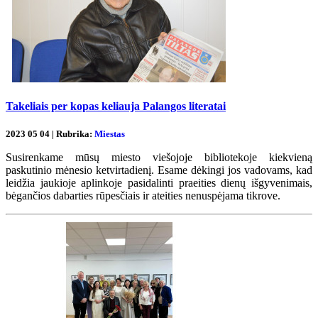
Takeliais per kopas keliauja Palangos literatai
2023 05 04 | Rubrika:
Miestas
Susirenkame mūsų miesto viešojoje bibliotekoje kiekvieną
paskutinio mėnesio ketvirtadienį. Esame dėkingi jos vadovams, kad
leidžia jaukioje aplinkoje pasidalinti praeities dienų išgyvenimais,
bėgančios dabarties rūpesčiais ir ateities nenuspėjama tikrove.