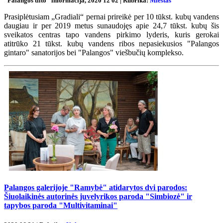
"Palangos tilto" informacija, 2020 12 02 | Rubrika:
Miestas
Prasiplėtusiam „Gradiali“ pernai prireikė per 10 tūkst. kubų vandens
daugiau ir per 2019 metus sunaudojęs apie 24,7 tūkst. kubų šis
sveikatos centras tapo vandens pirkimo lyderis, kuris gerokai
atitrūko 21 tūkst. kubų vandens ribos nepasiekusios "Palangos
gintaro" sanatorijos bei "Palangos" viešbučių komplekso.
Palangos galerijoje "Ramybė" atidarytos dvi parodos:
Šiuolaikinės autorinės juvelyrikos paroda "Simbiozė" ir
tapybos paroda "Multivitaminai"