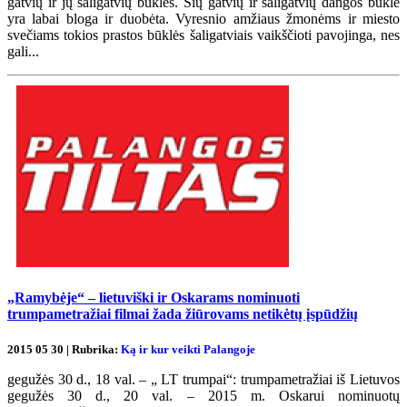
gatvių ir jų šaligatvių būklės. Šių gatvių ir šaligatvių dangos būkle
yra labai bloga ir duobėta. Vyresnio amžiaus žmonėms ir miesto
svečiams tokios prastos būklės šaligatviais vaikščioti pavojinga, nes
gali...
„Ramybėje“ – lietuviški ir Oskarams nominuoti
trumpametražiai filmai žada žiūrovams netikėtų įspūdžių
2015 05 30 | Rubrika:
Ką ir kur veikti Palangoje
gegužės 30 d., 18 val. – „ LT trumpai“: trumpametražiai iš Lietuvos
gegužės 30 d., 20 val. – 2015 m. Oskarui nominuotų