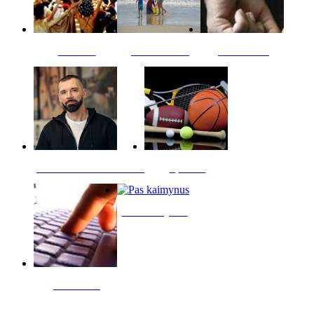
Kultūra
Jūros vaikai
Kriminalai
PT redaktoriaus skiltis
Sportas
Pas kaimynus
Skelbimai