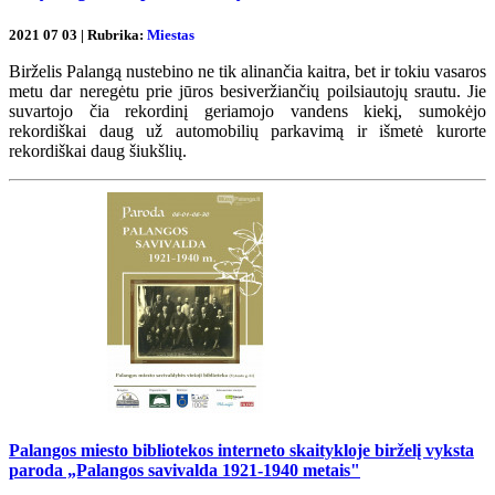
2021 07 03 | Rubrika:
Miestas
Birželis Palangą nustebino ne tik alinančia kaitra, bet ir tokiu vasaros
metu dar neregėtu prie jūros besiveržiančių poilsiautojų srautu. Jie
suvartojo čia rekordinį geriamojo vandens kiekį, sumokėjo
rekordiškai daug už automobilių parkavimą ir išmetė kurorte
rekordiškai daug šiukšlių.
Palangos miesto bibliotekos interneto skaitykloje birželį vyksta
paroda „Palangos savivalda 1921-1940 metais"