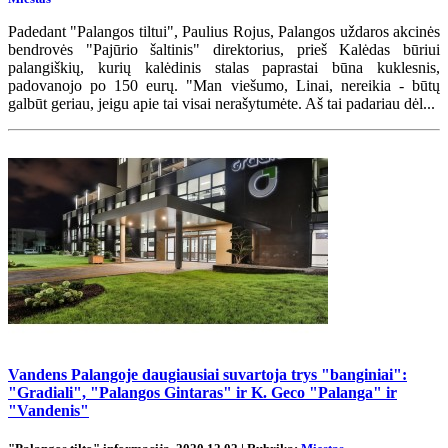
Padedant "Palangos tiltui", Paulius Rojus, Palangos uždaros akcinės
bendrovės "Pajūrio šaltinis" direktorius, prieš Kalėdas būriui
palangiškių, kurių kalėdinis stalas paprastai būna kuklesnis,
padovanojo po 150 eurų. "Man viešumo, Linai, nereikia - būtų
galbūt geriau, jeigu apie tai visai nerašytumėte. Aš tai padariau dėl...
Vandens Palangoje daugiausiai suvartoja trys "banginiai":
"Gradiali", "Palangos Gintaras" ir K. Geco "Palanga" ir
"Vandenis"