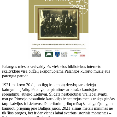
Palangos miesto savivaldybės viešosios bibliotekos interneto
skaitykloje visą birželį eksponuojama Palangos kurorto muziejaus
parengta paroda.
1921 m. kovo 20 d., po ilgų ir įtemptų derybų tarp dviejų
kaimyninių šalių, Palanga, tarptautinės arbitražo komisijos
sprendimu, atiteko Lietuvai. Ši data neabejotinai yra labai svarbi,
mat po Pirmojo pasaulinio karo kilęs ir net trejus metus trukęs ginčas
tarp Latvijos ir Lietuvos dėl teritorinių ribų mūsų šaliai galėjo ilgam
kainuoti priėjimą prie Baltijos jūros. 2021-aisiais metais minimas ne
tik šios progos, bet ir dar vienas labai svarbus istorinis momentas –