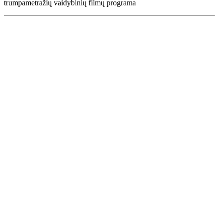
trumpametražių vaidybinių filmų programa
Renginių kalendorius