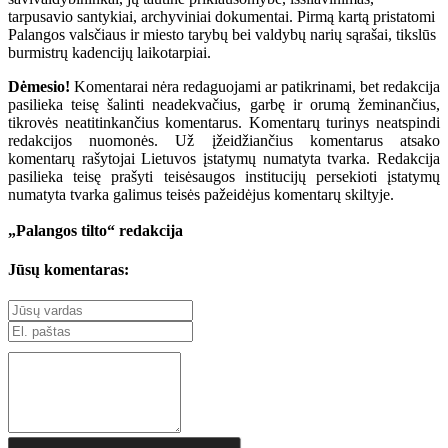
tarpusavio santykiai, archyviniai dokumentai. Pirmą kartą pristatomi
Palangos valsčiaus ir miesto tarybų bei valdybų narių sąrašai, tikslūs
burmistrų kadencijų laikotarpiai.
Dėmesio!
Komentarai nėra redaguojami ar patikrinami, bet redakcija
pasilieka teisę šalinti neadekvačius, garbę ir orumą žeminančius,
tikrovės neatitinkančius komentarus. Komentarų turinys neatspindi
redakcijos nuomonės. Už įžeidžiančius komentarus atsako
komentarų rašytojai Lietuvos įstatymų numatyta tvarka. Redakcija
pasilieka teisę prašyti teisėsaugos institucijų persekioti įstatymų
numatyta tvarka galimus teisės pažeidėjus komentarų skiltyje.
„Palangos tilto“ redakcija
Jūsų komentaras: