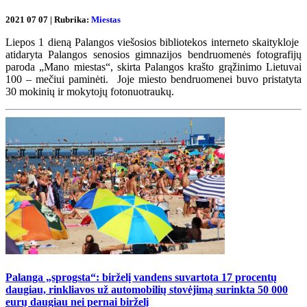
2021 07 07 | Rubrika:
Miestas
Liepos 1 dieną Palangos viešosios bibliotekos interneto skaitykloje
atidaryta Palangos senosios gimnazijos bendruomenės fotografijų
paroda „Mano miestas“, skirta Palangos krašto grąžinimo Lietuvai
100 – mečiui paminėti. Joje miesto bendruomenei buvo pristatyta
30 mokinių ir mokytojų fotonuotraukų.
Palanga „sprogsta“: birželį vandens suvartota 17 procentų
daugiau, rinkliavos už automobilių stovėjimą surinkta 50 000
eurų daugiau nei pernai birželį