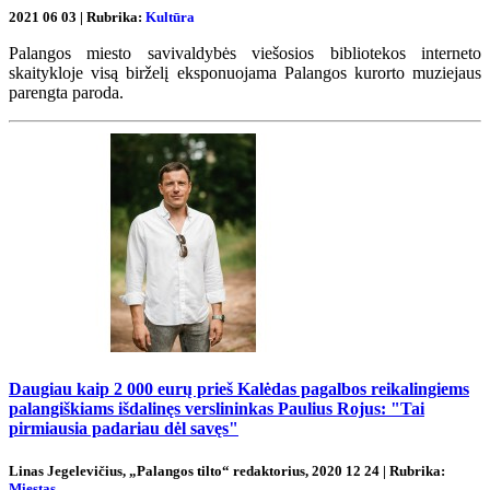
2021 06 03 | Rubrika:
Kultūra
Palangos miesto savivaldybės viešosios bibliotekos interneto
skaitykloje visą birželį eksponuojama Palangos kurorto muziejaus
parengta paroda.
Daugiau kaip 2 000 eurų prieš Kalėdas pagalbos reikalingiems
palangiškiams išdalinęs verslininkas Paulius Rojus: "Tai
pirmiausia padariau dėl savęs"
Linas Jegelevičius, „Palangos tilto“ redaktorius, 2020 12 24 | Rubrika:
Miestas