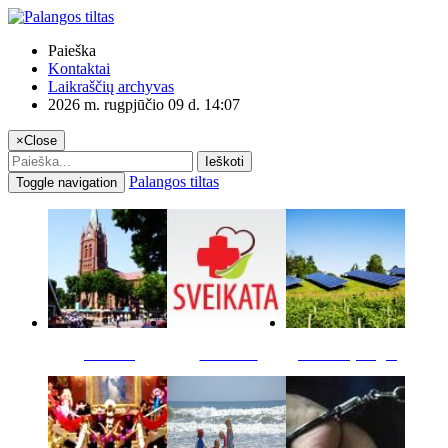
Paieška
Kontaktai
Laikraščių archyvas
2026 m. rugpjūčio 09 d. 14:07
×
Close
Ieškoti
Palangos tiltas
Toggle navigation
Miestas
Sveikata
Verslas pinigai