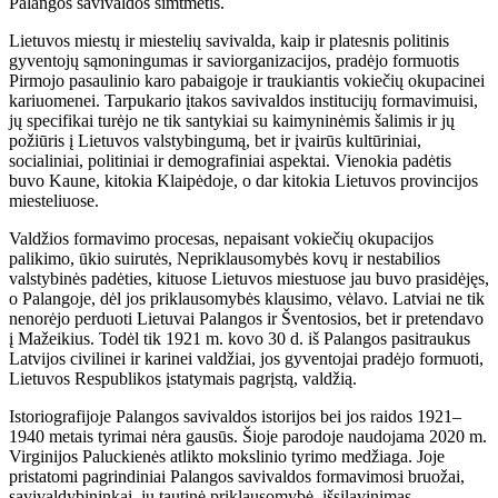
Palangos savivaldos šimtmetis.
Lietuvos miestų ir miestelių savivalda, kaip ir platesnis politinis
gyventojų sąmoningumas ir saviorganizacijos, pradėjo formuotis
Pirmojo pasaulinio karo pabaigoje ir traukiantis vokiečių okupacinei
kariuomenei. Tarpukario įtakos savivaldos institucijų formavimuisi,
jų specifikai turėjo ne tik santykiai su kaimyninėmis šalimis ir jų
požiūris į Lietuvos valstybingumą, bet ir įvairūs kultūriniai,
socialiniai, politiniai ir demografiniai aspektai. Vienokia padėtis
buvo Kaune, kitokia Klaipėdoje, o dar kitokia Lietuvos provincijos
miesteliuose.
Valdžios formavimo procesas, nepaisant vokiečių okupacijos
palikimo, ūkio suirutės, Nepriklausomybės kovų ir nestabilios
valstybinės padėties, kituose Lietuvos miestuose jau buvo prasidėjęs,
o Palangoje, dėl jos priklausomybės klausimo, vėlavo. Latviai ne tik
nenorėjo perduoti Lietuvai Palangos ir Šventosios, bet ir pretendavo
į Mažeikius. Todėl tik 1921 m. kovo 30 d. iš Palangos pasitraukus
Latvijos civilinei ir karinei valdžiai, jos gyventojai pradėjo formuoti,
Lietuvos Respublikos įstatymais pagrįstą, valdžią.
Istoriografijoje Palangos savivaldos istorijos bei jos raidos 1921–
1940 metais tyrimai nėra gausūs. Šioje parodoje naudojama 2020 m.
Virginijos Paluckienės atlikto mokslinio tyrimo medžiaga. Joje
pristatomi pagrindiniai Palangos savivaldos formavimosi bruožai,
savivaldybininkai, jų tautinė priklausomybė, išsilavinimas,