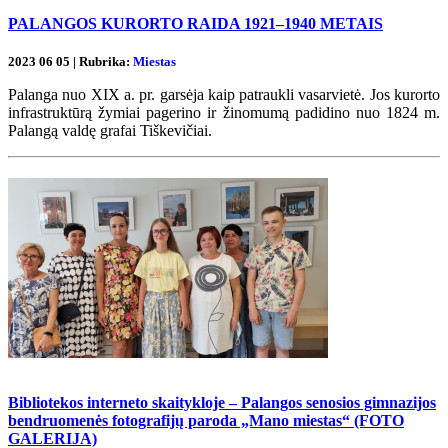
PALANGOS KURORTO RAIDA 1921–1940 METAIS
2023 06 05 | Rubrika:
Miestas
Palanga nuo XIX a. pr. garsėja kaip patraukli vasarvietė. Jos kurorto
infrastruktūrą žymiai pagerino ir žinomumą padidino nuo 1824 m.
Palangą valdę grafai Tiškevičiai.
Bibliotekos interneto skaitykloje – Palangos senosios gimnazijos
bendruomenės fotografijų paroda „Mano miestas“ (FOTO
GALERIJA)