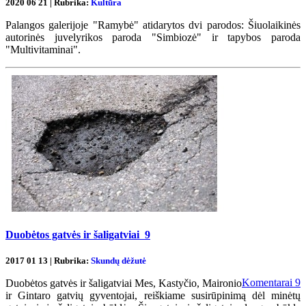
2020 06 21 | Rubrika:
Kultūra
Palangos galerijoje "Ramybė" atidarytos dvi parodos: Šiuolaikinės
autorinės juvelyrikos paroda "Simbiozė" ir tapybos paroda
"Multivitaminai".
Duobėtos gatvės ir šaligatviai
9
2017 01 13 | Rubrika:
Skundų dėžutė
Komentarai
9
Duobėtos gatvės ir šaligatviai Mes, Kastyčio, Maironio
ir Gintaro gatvių gyventojai, reiškiame susirūpinimą dėl minėtų