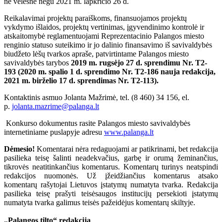
ne vėlesnė negu 2021 m. lapkričio 26 d.
Reikalavimai projektų paraiškoms, finansuojamos projektų
vykdymo išlaidos, projektų vertinimas, įgyvendinimo kontrolė ir
atskaitomybė reglamentuojami Reprezentacinio Palangos miesto
renginio statuso suteikimo ir jo dalinio finansavimo iš savivaldybės
biudžeto lėšų tvarkos apraše, patvirtintame Palangos miesto
savivaldybės tarybos
2019 m. rugsėjo 27 d. sprendimu Nr. T2-
193 (2020 m. spalio 1 d. sprendimo Nr. T2-186 nauja redakcija,
2021 m. birželio 17 d. sprendimas Nr. T2-113).
Kontaktinis asmuo Jolanta Mažrimė, tel. (8 460) 34 156, el.
p.
jolanta.mazrime@palanga.lt
Konkurso dokumentus rasite Palangos miesto savivaldybės
internetiniame puslapyje adresu
www.palanga.lt
Dėmesio!
Komentarai nėra redaguojami ar patikrinami, bet redakcija
pasilieka teisę šalinti neadekvačius, garbę ir orumą žeminančius,
tikrovės neatitinkančius komentarus. Komentarų turinys neatspindi
redakcijos nuomonės. Už įžeidžiančius komentarus atsako
komentarų rašytojai Lietuvos įstatymų numatyta tvarka. Redakcija
pasilieka teisę prašyti teisėsaugos institucijų persekioti įstatymų
numatyta tvarka galimus teisės pažeidėjus komentarų skiltyje.
„Palangos tilto“ redakcija