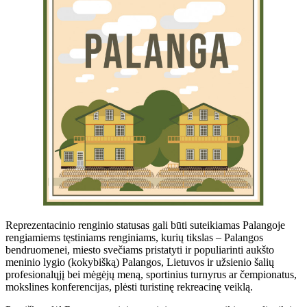
Reprezentacinio renginio statusas gali būti suteikiamas Palangoje
rengiamiems tęstiniams renginiams, kurių tikslas – Palangos
bendruomenei, miesto svečiams pristatyti ir populiarinti aukšto
meninio lygio (kokybišką) Palangos, Lietuvos ir užsienio šalių
profesionalųjį bei mėgėjų meną, sportinius turnyrus ar čempionatus,
mokslines konferencijas, plėsti turistinę rekreacinę veiklą.