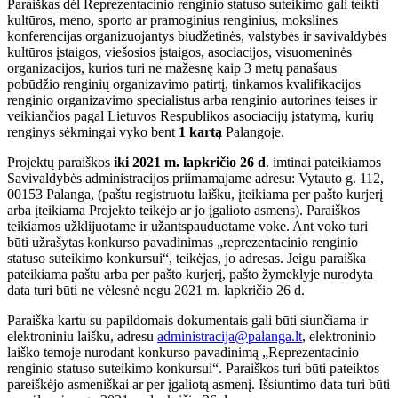
Paraiškas dėl Reprezentacinio renginio statuso suteikimo gali teikti
kultūros, meno, sporto ar pramoginius renginius, mokslines
konferencijas organizuojantys biudžetinės, valstybės ir savivaldybės
kultūros įstaigos, viešosios įstaigos, asociacijos, visuomeninės
organizacijos, kurios turi ne mažesnę kaip 3 metų panašaus
pobūdžio renginių organizavimo patirtį, tinkamos kvalifikacijos
renginio organizavimo specialistus arba renginio autorines teises ir
veikiančios pagal Lietuvos Respublikos asociacijų įstatymą, kurių
renginys sėkmingai vyko bent
1 kartą
Palangoje.
Projektų paraiškos
iki 2021 m. lapkričio 26 d
. imtinai pateikiamos
Savivaldybės administracijos priimamajame adresu: Vytauto g. 112,
00153 Palanga, (paštu registruotu laišku, įteikiama per pašto kurjerį
arba įteikiama Projekto teikėjo ar jo įgalioto asmens). Paraiškos
teikiamos užklijuotame ir užantspauduotame voke. Ant voko turi
būti užrašytas konkurso pavadinimas „reprezentacinio renginio
statuso suteikimo konkursui“, teikėjas, jo adresas. Jeigu paraiška
pateikiama paštu arba per pašto kurjerį, pašto žymeklyje nurodyta
data turi būti ne vėlesnė negu
2021 m. lapkričio 26 d.
Paraiška kartu su papildomais dokumentais gali būti siunčiama ir
elektroniniu laišku, adresu
administracija@palanga.lt
, elektroninio
laiško temoje nurodant konkurso pavadinimą „Reprezentacinio
renginio statuso suteikimo konkursui“. Paraiškos turi būti pateiktos
pareiškėjo asmeniškai ar per įgaliotą asmenį. Išsiuntimo data turi būti