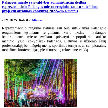
Palangos miesto savivaldybės administracija skelbia
reprezentacinio Palangos miesto renginio statuso suteikimo
projektų atrankos konkursą 2022–2024 metais
2021 10 25 | Rubrika:
Miestas
Reprezentacinio renginio statusas gali būti suteikiamas Palangoje
rengiamiems tęstiniams renginiams, kurių tikslas – Palangos
bendruomenei, miesto svečiams pristatyti ir populiarinti aukšto
meninio lygio (kokybišką) Palangos, Lietuvos ir užsienio šalių
profesionalųjį bei mėgėjų meną, sportinius turnyrus ar čempionatus,
mokslines konferencijas, plėsti turistinę rekreacinę veiklą.