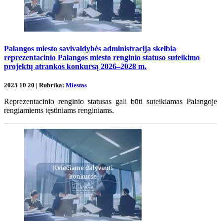
Palangos miesto savivaldybės administracija skelbia
reprezentacinio Palangos miesto renginio statuso suteikimo
projektų atrankos konkursą 2026–2028 m.
2025 10 20 | Rubrika:
Miestas
Reprezentacinio renginio statusas gali būti suteikiamas Palangoje
rengiamiems tęstiniams renginiams.