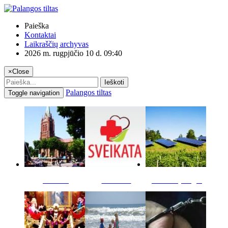
Paieška
Kontaktai
Laikraščių archyvas
2026 m. rugpjūčio 10 d. 09:40
×
Close
Ieškoti
Palangos tiltas
Toggle navigation
Miestas
Sveikata
Verslas pinigai