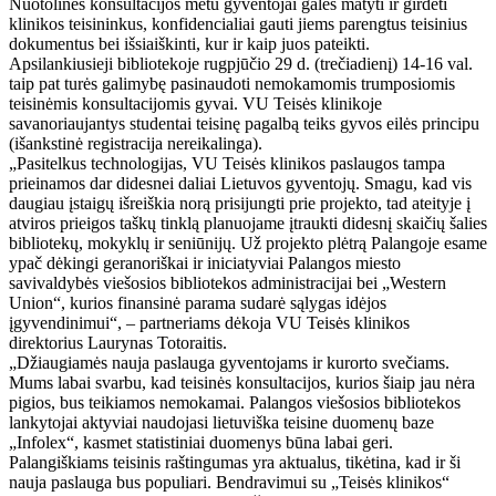
Nuotolinės konsultacijos metu gyventojai galės matyti ir girdėti
klinikos teisininkus, konfidencialiai gauti jiems parengtus teisinius
dokumentus bei išsiaiškinti, kur ir kaip juos pateikti.
Apsilankiusieji bibliotekoje rugpjūčio 29 d. (trečiadienį) 14-16 val.
taip pat turės galimybę pasinaudoti nemokamomis trumposiomis
teisinėmis konsultacijomis gyvai. VU Teisės klinikoje
savanoriaujantys studentai teisinę pagalbą teiks gyvos eilės principu
(išankstinė registracija nereikalinga).
„Pasitelkus technologijas, VU Teisės klinikos paslaugos tampa
prieinamos dar didesnei daliai Lietuvos gyventojų. Smagu, kad vis
daugiau įstaigų išreiškia norą prisijungti prie projekto, tad ateityje į
atviros prieigos taškų tinklą planuojame įtraukti didesnį skaičių šalies
bibliotekų, mokyklų ir seniūnijų. Už projekto plėtrą Palangoje esame
ypač dėkingi geranoriškai ir iniciatyviai Palangos miesto
savivaldybės viešosios bibliotekos administracijai bei „Western
Union“, kurios finansinė parama sudarė sąlygas idėjos
įgyvendinimui“, – partneriams dėkoja VU Teisės klinikos
direktorius Laurynas Totoraitis.
„Džiaugiamės nauja paslauga gyventojams ir kurorto svečiams.
Mums labai svarbu, kad teisinės konsultacijos, kurios šiaip jau nėra
pigios, bus teikiamos nemokamai. Palangos viešosios bibliotekos
lankytojai aktyviai naudojasi lietuviška teisine duomenų baze
„Infolex“, kasmet statistiniai duomenys būna labai geri.
Palangiškiams teisinis raštingumas yra aktualus, tikėtina, kad ir ši
nauja paslauga bus populiari. Bendravimui su „Teisės klinikos“