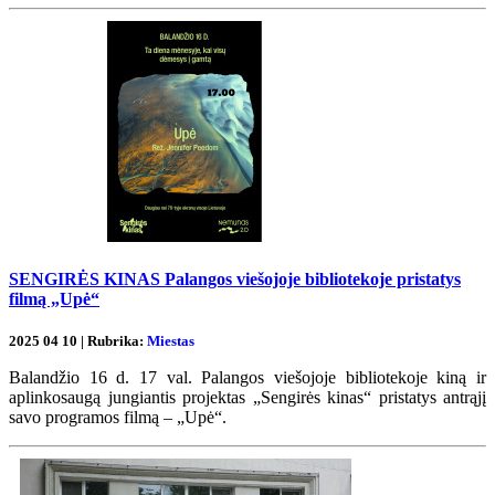
SENGIRĖS KINAS Palangos viešojoje bibliotekoje pristatys
filmą „Upė“
2025 04 10 | Rubrika:
Miestas
Balandžio 16 d. 17 val. Palangos viešojoje bibliotekoje kiną ir
aplinkosaugą jungiantis projektas „Sengirės kinas“ pristatys antrąjį
savo programos filmą – „Upė“.