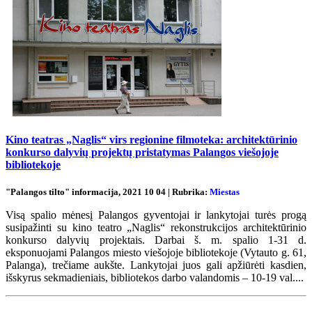
Kino teatras „Naglis“ virs regionine filmoteka: architektūrinio
konkurso dalyvių projektų pristatymas Palangos viešojoje
bibliotekoje
"Palangos tilto" informacija, 2021 10 04 | Rubrika:
Miestas
Visą spalio mėnesį Palangos gyventojai ir lankytojai turės progą
susipažinti su kino teatro „Naglis“ rekonstrukcijos architektūrinio
konkurso dalyvių projektais. Darbai š. m. spalio 1-31 d.
eksponuojami Palangos miesto viešojoje bibliotekoje (Vytauto g. 61,
Palanga), trečiame aukšte. Lankytojai juos gali apžiūrėti kasdien,
išskyrus sekmadieniais, bibliotekos darbo valandomis – 10-19 val....