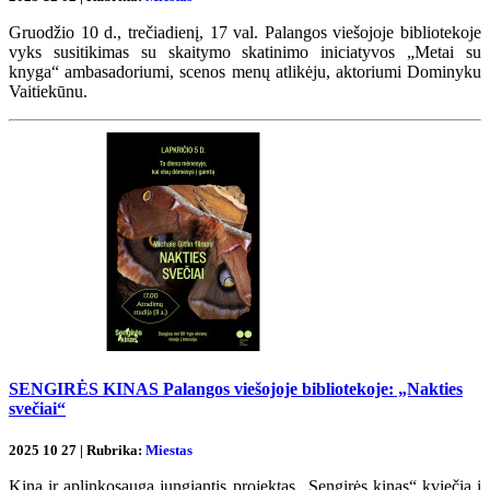
Gruodžio 10 d., trečiadienį, 17 val. Palangos viešojoje bibliotekoje
vyks susitikimas su skaitymo skatinimo iniciatyvos „Metai su
knyga“ ambasadoriumi, scenos menų atlikėju, aktoriumi Dominyku
Vaitiekūnu.
SENGIRĖS KINAS Palangos viešojoje bibliotekoje: „Nakties
svečiai“
2025 10 27 | Rubrika:
Miestas
Kiną ir aplinkosaugą jungiantis projektas „Sengirės kinas“ kviečia į