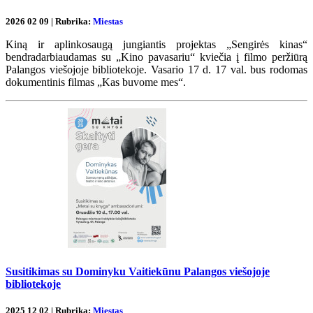
2026 02 09 | Rubrika:
Miestas
Kiną ir aplinkosaugą jungiantis projektas „Sengirės kinas“
bendradarbiaudamas su „Kino pavasariu“ kviečia į filmo peržiūrą
Palangos viešojoje bibliotekoje. Vasario 17 d. 17 val. bus rodomas
dokumentinis filmas „Kas buvome mes“.
Susitikimas su Dominyku Vaitiekūnu Palangos viešojoje
bibliotekoje
2025 12 02 | Rubrika:
Miestas