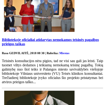
Bibliotekoje oficialiai atidarytas nemokamos teisinės pagalbos
prieigos taškas
Rasa GEDVILAITĖ, 2018 08 30 | Rubrika:
Miestas
Teisinės konsultacijos nėra pigios, tad ne visi sau gali jas leisti. Taip
tuomet viltys dedamos į teikiamą nemokamą teisinę pagalbą. Tokią
galimybę nuo šiol teiks ir Palangos miesto savivaldybės viešojoje
bibliotekoje Vilniaus universiteto (VU) Teisės klinikos konsultantai.
Trečiadienį bibliotekoje įvyko oficialus šio projekto pristatymas bei
atviros prieigos taško...