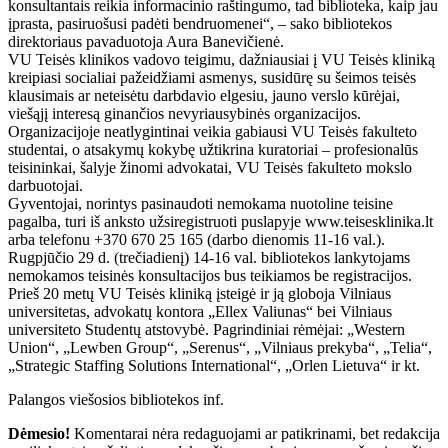
konsultantais reikia informacinio raštingumo, tad biblioteka, kaip jau
įprasta, pasiruošusi padėti bendruomenei“, – sako bibliotekos
direktoriaus pavaduotoja Aura Banevičienė.
VU Teisės klinikos vadovo teigimu, dažniausiai į VU Teisės kliniką
kreipiasi socialiai pažeidžiami asmenys, susidūrę su šeimos teisės
klausimais ar neteisėtu darbdavio elgesiu, jauno verslo kūrėjai,
viešąjį interesą ginančios nevyriausybinės organizacijos.
Organizacijoje neatlygintinai veikia gabiausi VU Teisės fakulteto
studentai, o atsakymų kokybę užtikrina kuratoriai – profesionalūs
teisininkai, šalyje žinomi advokatai, VU Teisės fakulteto mokslo
darbuotojai.
Gyventojai, norintys pasinaudoti nemokama nuotoline teisine
pagalba, turi iš anksto užsiregistruoti puslapyje www.teisesklinika.lt
arba telefonu +370 670 25 165 (darbo dienomis 11-16 val.).
Rugpjūčio 29 d. (trečiadienį) 14-16 val. bibliotekos lankytojams
nemokamos teisinės konsultacijos bus teikiamos be registracijos.
Prieš 20 metų VU Teisės kliniką įsteigė ir ją globoja Vilniaus
universitetas, advokatų kontora „Ellex Valiunas“ bei Vilniaus
universiteto Studentų atstovybė. Pagrindiniai rėmėjai: „Western
Union“, „Lewben Group“, „Serenus“, „Vilniaus prekyba“, „Telia“,
„Strategic Staffing Solutions International“, „Orlen Lietuva“ ir kt.
Palangos viešosios bibliotekos inf.
Dėmesio!
Komentarai nėra redaguojami ar patikrinami, bet redakcija