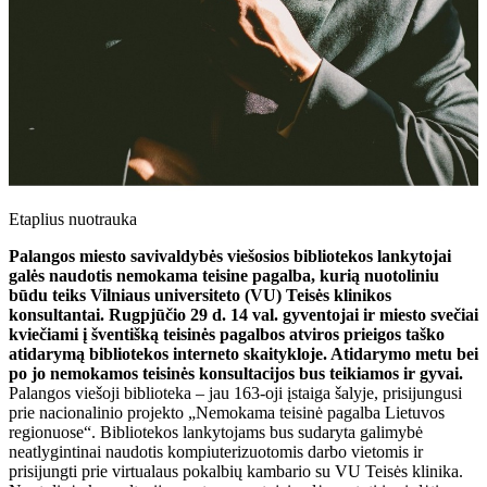
Etaplius nuotrauka
Palangos miesto savivaldybės viešosios bibliotekos lankytojai
galės naudotis nemokama teisine pagalba, kurią nuotoliniu
būdu teiks Vilniaus universiteto (VU) Teisės klinikos
konsultantai. Rugpjūčio 29 d. 14 val. gyventojai ir miesto svečiai
kviečiami į šventišką teisinės pagalbos atviros prieigos taško
atidarymą bibliotekos interneto skaitykloje. Atidarymo metu bei
po jo nemokamos teisinės konsultacijos bus teikiamos ir gyvai.
Palangos viešoji biblioteka – jau 163-oji įstaiga šalyje, prisijungusi
prie nacionalinio projekto „Nemokama teisinė pagalba Lietuvos
regionuose“. Bibliotekos lankytojams bus sudaryta galimybė
neatlygintinai naudotis kompiuterizuotomis darbo vietomis ir
prisijungti prie virtualaus pokalbių kambario su VU Teisės klinika.