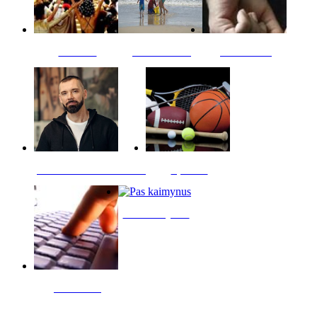
Kultūra
Jūros vaikai
Kriminalai
PT redaktoriaus skiltis
Sportas
Pas kaimynus
Skelbimai