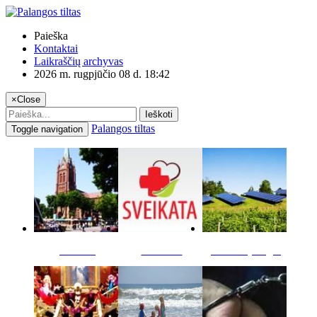
Paieška
Kontaktai
Laikraščių archyvas
2026 m. rugpjūčio 08 d. 18:42
×
Close
Ieškoti
Palangos tiltas
Toggle navigation
Miestas
Sveikata
Verslas pinigai