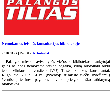
Nemokamos teisinės konsultacijos bibliotekoje
2018 08 22 | Rubrika:
Kriminalai
Palangos miesto savivaldybės viešosios bibliotekos lankytojai
galės naudotis nemokama teisine pagalba, kurią nuotoliniu būdu
teiks Vilniaus universiteto (VU) Teisės klinikos konsultantai.
Rugpjūčio 29 d. 14 val. gyventojai ir miesto svečiai kviečiami į
šventišką teisinės pagalbos atviros prieigos taško atidarymą
bibliotekos...
Renginių kalendorius