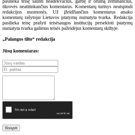
pasilieka teisę šalinti neadekvačius, garbę ir orumą žeminančius,
tikrovės neatitinkančius komentarus. Komentarų turinys neatspindi
redakcijos nuomonės. Už įžeidžiančius komentarus atsako
komentarų rašytojai Lietuvos įstatymų numatyta tvarka. Redakcija
pasilieka teisę prašyti teisėsaugos institucijų persekioti įstatymų
numatyta tvarka galimus teisės pažeidėjus komentarų skiltyje.
„Palangos tilto“ redakcija
Jūsų komentaras:
Išsiųsti