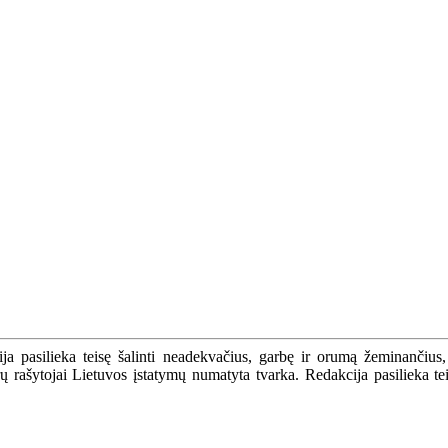
a pasilieka teisę šalinti neadekvačius, garbę ir orumą žeminančius,
ašytojai Lietuvos įstatymų numatyta tvarka. Redakcija pasilieka teisę