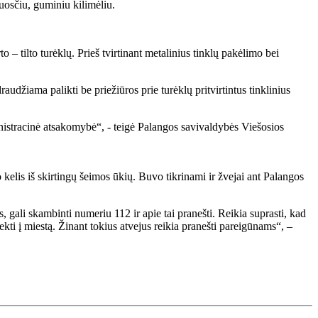
luosčiu, guminiu kilimėliu.
 – tilto turėklų. Prieš tvirtinant metalinius tinklų pakėlimo bei
audžiama palikti be priežiūros prie turėklų pritvirtintus tinklinius
inistracinė atsakomybė“, - teigė Palangos savivaldybės Viešosios
po kelis iš skirtingų šeimos ūkių. Buvo tikrinami ir žvejai ant Palangos
 gali skambinti numeriu 112 ir apie tai pranešti. Reikia suprasti, kad
tekti į miestą. Žinant tokius atvejus reikia pranešti pareigūnams“, –