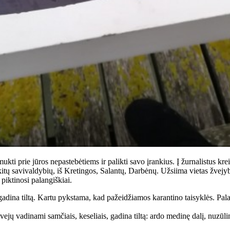
kti prie jūros nepastebėtiems ir palikti savo įrankius. Į žurnalistus krei
itų savivaldybių, iš Kretingos, Salantų, Darbėnų. Užsiima vietas žvejybai
piktinosi palangiškiai.
adina tiltą. Kartu pykstama, kad pažeidžiamos karantino taisyklės. Palan
vejų vadinami samčiais, keseliais, gadina tiltą: ardo medinę dalį, nuzūli