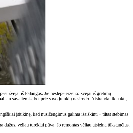
pėsi žvejai iš Palangos. Jie neslėpė erzelio: žvejai iš gretimų
 jau savaitėmis, bet prie savo įrankių nesirodo. Atsiranda tik naktį,
giškiai įsitikinę, kad nusižengimus galima išaiškinti – tiltas stebimas
na dažus, vėliau turėklai pūva. Jo remontas vėliau atsieina tūkstančius.