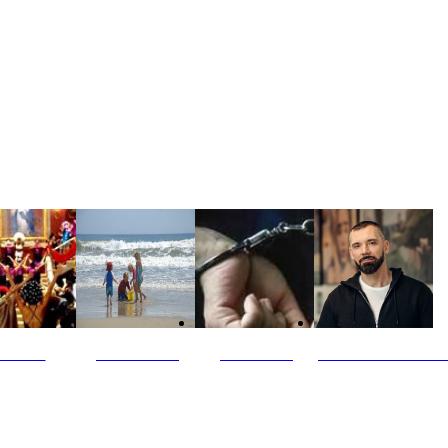
ultūra
Jūros vaikai
Kriminalai
PT redaktoriaus ski