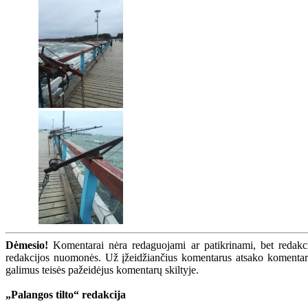
Dėmesio!
Komentarai nėra redaguojami ar patikrinami, bet redakcij
redakcijos nuomonės. Už įžeidžiančius komentarus atsako komentarų r
galimus teisės pažeidėjus komentarų skiltyje.
„Palangos tilto“ redakcija