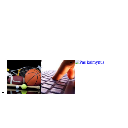
Pas kaimynus
ltis
Sportas
Skelbimai