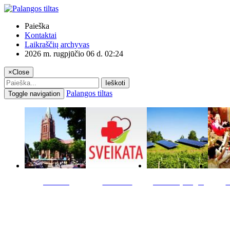
Paieška
Kontaktai
Laikraščių archyvas
2026 m. rugpjūčio 06 d. 02:24
×
Close
Ieškoti
Palangos tiltas
Toggle navigation
Miestas
Sveikata
Verslas pinigai
K