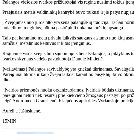
Palangos viešosios tvarkos prižiūrėtojai vis ragina nusiimti tokius įr
Praėjusiais metais valdininkų kantrybė buvo trūkusi ir jie patys nupjaus
„Žvejojimas nuo jūros tilto yra sena palangiškių tradicija. Tačiau norim
nuleidimo įrenginius, būtina pasirūpinti tinkama turėklų apsauga.
Taip pat karantino metu privalu laikytis saugaus atstumo nuo kitų asmenų
samčius, metalinius keltuvus ir kitus įrenginius.
Raginame visus žvejus būti sąmoningus bei atsakingus, o piktybinis tu
tvarkos skyriaus vedėjo pavaduotoja Danutė Mikienė.
Įvažiavimas į Palangos savivaldybę yra griežtai tikrinamas. Savaitgal
Pareigūnai tikrina ir kaip žvejai laikosi karantino taisyklių: buvo tikri
tilto.
„Įvairios priemonės nuolat organizuojamos. Įvairiais būdais tikrinama, 
pareigūnai neturi tiek resursų prie kiekvieno žmogaus pastatyti po priži
teigė Andromeda Grauslienė, Klaipėdos apskrities Vyriausiojo polici
Aurelija Jašinskienė,
15MIN