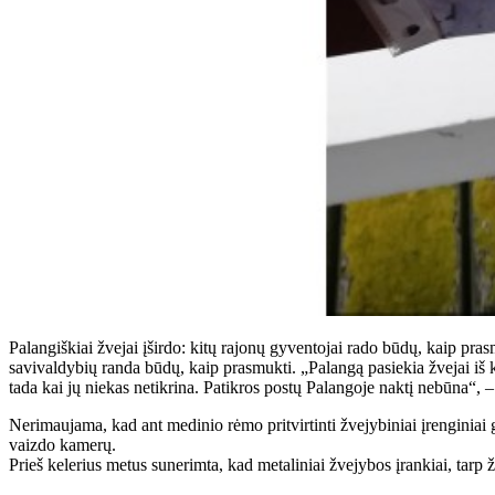
Palangiškiai žvejai įširdo: kitų rajonų gyventojai rado būdų, kaip prasmu
savivaldybių randa būdų, kaip prasmukti. „Palangą pasiekia žvejai iš k
tada kai jų niekas netikrina. Patikros postų Palangoje naktį nebūna“, – 
Nerimaujama, kad ant medinio rėmo pritvirtinti žvejybiniai įrenginiai g
vaizdo kamerų.
Prieš kelerius metus sunerimta, kad metaliniai žvejybos įrankiai, tarp ž