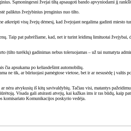
enginius. Sąmoningesni žvejai tiltą apsaugoti bando apvyniodami jį rankš
tė paliktus žvejybinius įrenginius nuo tilto.
e atkreipti visų žvejų dėmesį, kad žvejojant negalima gadinti miesto turto
. Taip pat pabrėžiame, kad, net ir turint leidimą limituotai žvejybai, dr
rto (tilto turėklų) gadinimas nebus toleruojamas – už tai numatyta adm
iais čia apsukama po keliasdešimt automobilių.
nama ne tik, ar būriuojasi pamėgtose vietose, bet ir ar nesusėdę į valtis 
ar nėra atvykusių iš kitų savivaldybių. Tačiau visi, matantys pažeidimus,
ūrėtoją. Visada gali atsirasti atvejų, kai kažkas ims ir ras būdų, kaip pa
jos komisariato Komunikacijos poskyrio vedėja.