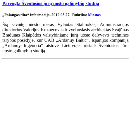
Parengta Šventosios jūrų uosto galimybių studija
„Palangos tilto“ informacija, 2010 05 27 | Rubrika:
Miestas
Šią savaitę miesto meras Vytautas Stalmokas, Administracijos
direktorius Valerijus Kuznecovas ir vyriausiasis architektas Svajūnas
Bradūnas Klaipėdos valstybiniame jūrų uoste dalyvavo techninės
tarybos posėdyje, kur UAB „Ardanuy Baltic“, Ispanijos kompanija
„Ardanuy Ingeneria“ atstovė Lietuvoje pristatė Šventosios jūrų
uosto galimybių studiją.
Renginių kalendorius