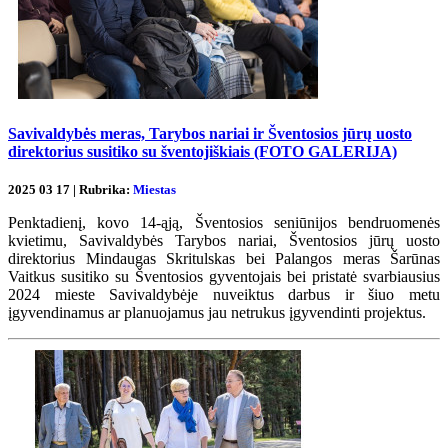
Savivaldybės meras, Tarybos nariai ir Šventosios jūrų uosto
direktorius susitiko su šventojiškiais (FOTO GALERIJA)
2025 03 17 | Rubrika:
Miestas
Penktadienį, kovo 14-ąją, Šventosios seniūnijos bendruomenės
kvietimu, Savivaldybės Tarybos nariai, Šventosios jūrų uosto
direktorius Mindaugas Skritulskas bei Palangos meras Šarūnas
Vaitkus susitiko su Šventosios gyventojais bei pristatė svarbiausius
2024 mieste Savivaldybėje nuveiktus darbus ir šiuo metu
įgyvendinamus ar planuojamus jau netrukus įgyvendinti projektus.