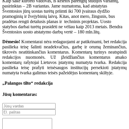
Kaip sakė kurorto vadovas, iš keletos parengtų studijos variantų,
pasirinktas – 2B variantas. Jame numatoma, kad atstatytas
Šventosios jūrų uostas turėtų priimti iki 700 įvairaus dydžio
pramoginių ir žvejybinių laivų. Kitas, anot mero, žingsnis, bus
pradėtas rengti detalusis planas ir techninis projektas. Uosto
statybos darbai turėtų prasidėti ne vėliau kaip 2013 metais. Bendra
Šventosios uosto atstatymo darbų vertė – 180 mln.litų.
Dėmesio!
Komentarai nėra redaguojami ar patikrinami, bet redakcija
pasilieka teisę šalinti neadekvačius, garbę ir orumą žeminančius,
tikrovės neatitinkančius komentarus. Komentarų turinys neatspindi
redakcijos nuomonės. Už įžeidžiančius komentarus atsako
komentarų rašytojai Lietuvos įstatymų numatyta tvarka. Redakcija
pasilieka teisę prašyti teisėsaugos institucijų persekioti įstatymų
numatyta tvarka galimus teisės pažeidėjus komentarų skiltyje.
„Palangos tilto“ redakcija
Jūsų komentaras: