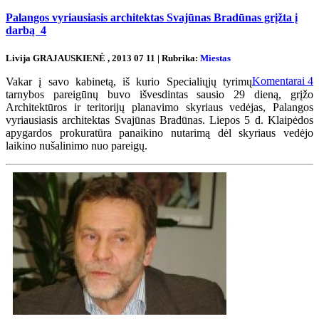
Palangos vyriausiasis architektas Svajūnas Bradūnas grįžta į
darbą
4
Livija GRAJAUSKIENĖ , 2013 07 11 | Rubrika:
Miestas
Komentarai
4
Vakar į savo kabinetą, iš kurio Specialiųjų tyrimų
tarnybos pareigūnų buvo išvesdintas sausio 29 dieną, grįžo
Architektūros ir teritorijų planavimo skyriaus vedėjas, Palangos
vyriausiasis architektas Svajūnas Bradūnas. Liepos 5 d. Klaipėdos
apygardos prokuratūra panaikino nutarimą dėl skyriaus vedėjo
laikino nušalinimo nuo pareigų.