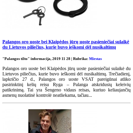
Palangos oro uoste bei Klaipėdos jūrų uoste pasieniečiai sulaikė
du Lietuvos piliečius, kurie buvo ieškomi dėl nusikaltimų
"Palangos tilto" informacija, 2019 11 28 | Rubrika:
Miestas
Palangos oro uoste bei Klaipėdos jūrų uoste pasieniečiai sulaikė du
Lietuvos piliečius, kurie buvo ieškomi dėl nusikaltimų. Trečiadienį,
lapkričio 27 d., Palangos oro uoste VSAT pareigūnai atliko
pasirinktinį kelių reisu Ryga – Palanga atskridusių keleivių
patikrinimą. Tai yra Šengeno vidaus reisas, kuriuo keliaujančių
asmenų nuolatinė kontrolė neatliekama, tačiau...