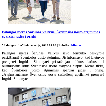
Palangos meras Šarūnas Vaitkus: Šventosios uosto atgimimas
sparčiai judės į priekį
"Palangos tilto" informacija, 2023 07 03 | Rubrika:
Miestas
Palangos meras Šarūnas Vaitkus savo feisbuko paskyroje
pasidžiaugė Šventosios uosto atgimimu. Jis informavo, kad Lietuvos
premjerei Ingridai Šimonytei pristatė jau atliktus darbus bei
būsimuosius kitus Šventosios uosto statybos etapus. Meras tikisi,
kad Šventosios uosto atgimimas sparčiai judės į priekį.
„Atgimstančiame Šventosios uoste šeštadienį apsilankė premjerė
Ingrida Šimonytė –...