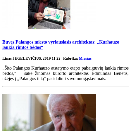
Buvęs Palangos miesto vyriausiasis architektas: „Kurhauzo
laukia rimtos bėdos“
Linas JEGELEVIČIUS, 2019 11 22 | Rubrika:
Miestas
„Šito Palangos Kurhauzo atstatymo etapo pabaigtuvių laukia rimtos
bėdos,“ – sakė žinomas kurorto architektas Edmundas Benetis,
užėjęs į „Palangos tiltą“ pasidalinti savo nuogąstavimais.