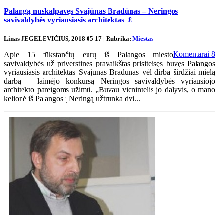
Palangą nuskalpavęs Svajūnas Bradūnas – Neringos
savivaldybės vyriausiasis architektas
8
Linas JEGELEVIČIUS, 2018 05 17 | Rubrika:
Miestas
Komentarai
8
Apie 15 tūkstančių eurų iš Palangos miesto
savivaldybės už priverstines pravaikštas prisiteisęs buvęs Palangos
vyriausiasis architektas Svajūnas Bradūnas vėl dirba širdžiai mielą
darbą – laimėjo konkursą Neringos savivaldybės vyriausiojo
architekto pareigoms užimti. „Buvau vienintelis jo dalyvis, o mano
kelionė iš Palangos į Neringą užtrunka dvi...