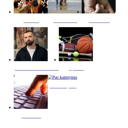
Kultūra
Jūros vaikai
Kriminalai
PT redaktoriaus skiltis
Sportas
Pas kaimynus
Skelbimai