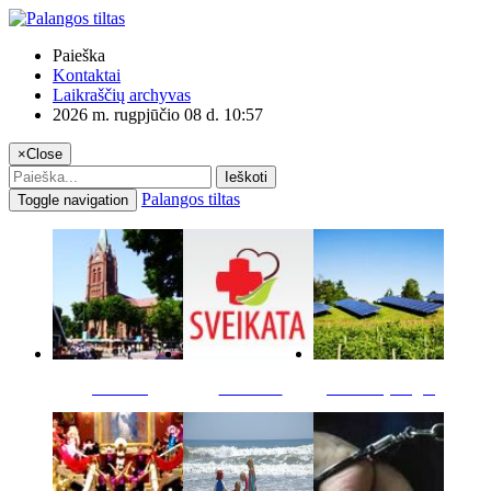
Paieška
Kontaktai
Laikraščių archyvas
2026 m. rugpjūčio 08 d. 10:57
×
Close
Ieškoti
Palangos tiltas
Toggle navigation
Miestas
Sveikata
Verslas pinigai