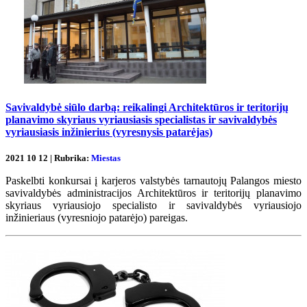
Savivaldybė siūlo darbą: reikalingi Architektūros ir teritorijų
planavimo skyriaus vyriausiasis specialistas ir savivaldybės
vyriausiasis inžinierius (vyresnysis patarėjas)
2021 10 12 | Rubrika:
Miestas
Paskelbti konkursai į karjeros valstybės tarnautojų Palangos miesto
savivaldybės administracijos Architektūros ir teritorijų planavimo
skyriaus vyriausiojo specialisto ir savivaldybės vyriausiojo
inžinieriaus (vyresniojo patarėjo) pareigas.