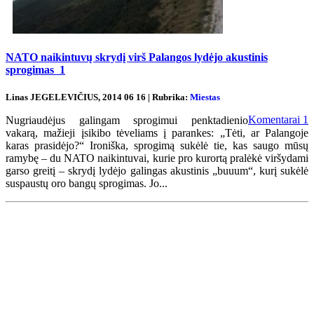
NATO naikintuvų skrydį virš Palangos lydėjo akustinis
sprogimas
1
Linas JEGELEVIČIUS, 2014 06 16 | Rubrika:
Miestas
Komentarai
1
Nugriaudėjus galingam sprogimui penktadienio
vakarą, mažieji įsikibo tėveliams į parankes: „Tėti, ar Palangoje
karas prasidėjo?“ Ironiška, sprogimą sukėlė tie, kas saugo mūsų
ramybę – du NATO naikintuvai, kurie pro kurortą pralėkė viršydami
garso greitį – skrydį lydėjo galingas akustinis „buuum“, kurį sukėlė
suspaustų oro bangų sprogimas. Jo...
Renginių kalendorius