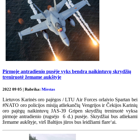
Pirmoje antradienio pusėje vyks bendra naikintuvų skrydžių
treniruotė žemame aukštyje
2022 09 05 | Rubrika:
Miestas
Lietuvos Karinės oro pajėgos / LTU Air Forces orlaivio Spartan bei
#NATO oro policijos misiją atliekančių Vengrijos ir Čekijos Karinių
oro pajėgų naikintuvų JAS-39 Gripen skrydžių treniruotė vyksa
pirmoje antradienio (rugsėjo 6 d.) pusėje. Skrydžiai bus atliekami
žemame aukštyje, virš Baltijos jūros bus leidžiami flare‘ai.