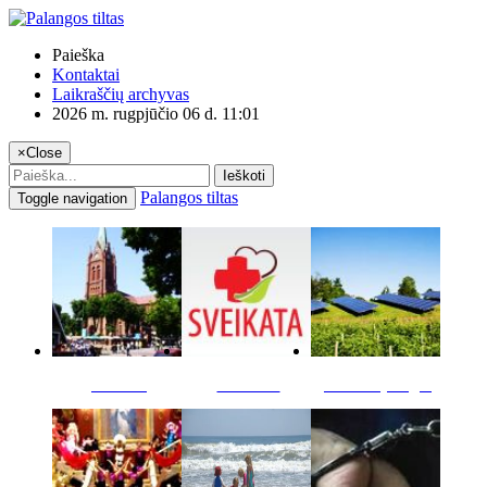
Paieška
Kontaktai
Laikraščių archyvas
2026 m. rugpjūčio 06 d. 11:01
×
Close
Ieškoti
Palangos tiltas
Toggle navigation
Miestas
Sveikata
Verslas pinigai