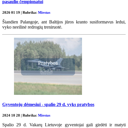
pasaulio čempionatui
2026 01 19 | Rubrika:
Miestas
Šiandien Palangoje, ant Baltijos jūros kranto susiformavus ledui,
vyko neeilinė redrogių treniruotė.
Gyventojų dėmesiui - spalio 29 d. vyks pratybos
2024 10 28 | Rubrika:
Miestas
Spalio 29 d. Vakarų Lietuvoje gyventojai gali girdėti ir matyti