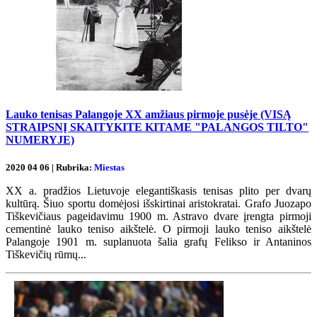
Lauko tenisas Palangoje XX amžiaus pirmoje pusėje (VISĄ
STRAIPSNĮ SKAITYKITE KITAME "PALANGOS TILTO"
NUMERYJE)
2020 04 06 | Rubrika:
Miestas
XX a. pradžios Lietuvoje elegantiškasis tenisas plito per dvarų
kultūrą. Šiuo sportu domėjosi išskirtinai aristokratai. Grafo Juozapo
Tiškevičiaus pageidavimu 1900 m. Astravo dvare įrengta pirmoji
cementinė lauko teniso aikštelė. O pirmoji lauko teniso aikštelė
Palangoje 1901 m. suplanuota šalia grafų Felikso ir Antaninos
Tiškevičių rūmų...