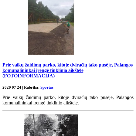
Prie vaikų žaidimų parko, kitoje dviračių tako pusėje, Palangos
komunalininkai įrengė tinklinio aikštelę
(FOTOINFORMACIJA)
2020 07 24 | Rubrika:
Sportas
Prie vaikų žaidimų parko, kitoje dviračių tako pusėje, Palangos
komunalininkai įrengė tinklinio aikštelę.