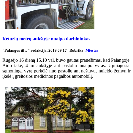
Keturių metrų aukštyje nualpo darbininkas
"Palangos tilto" redakcija, 2019 09 17 | Rubrika:
Miestas
Rugsėjo 16 dieną 15.10 val. buvo gautas pranešimas, kad Palangoje,
Aido take, 4 m aukštyje ant pastolių nualpo vyras. Ugniagesiai
sąmoningą vyrą perkėlė nuo pastolių ant neštuvų, nuleido žemyn ir
įkėlė į greitosios medicinos pagalbos automobilį.