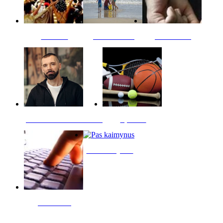
Kultūra
Jūros vaikai
Kriminalai
PT redaktoriaus skiltis
Sportas
Pas kaimynus
Skelbimai