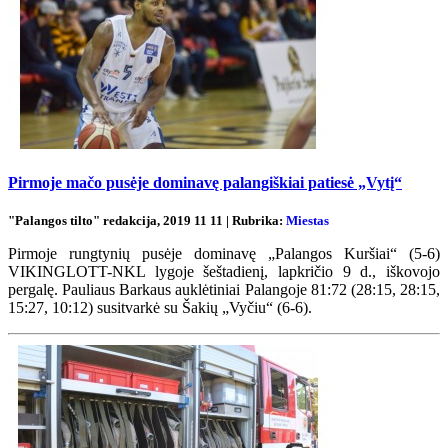
Pirmoje mačo pusėje dominavę palangiškiai patiesė „Vytį“
"Palangos tilto" redakcija, 2019 11 11 | Rubrika:
Miestas
Pirmoje rungtynių pusėje dominavę „Palangos Kuršiai“ (5-6)
VIKINGLOTT-NKL lygoje šeštadienį, lapkričio 9 d., iškovojo
pergalę. Pauliaus Barkaus auklėtiniai Palangoje 81:72 (28:15, 28:15,
15:27, 10:12) susitvarkė su Šakių „Vyčiu“ (6-6).