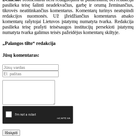
pasilieka teisę šalinti neadekvačius, garbę ir orumą žeminančius,
tikrovės neatitinkančius komentarus. Komentarų turinys neatspindi
redakcijos nuomonės. Už įžeidžiančius komentarus atsako
komentarų rašytojai Lietuvos įstatymų numatyta tvarka. Redakcija
pasilieka teisę prašyti teisėsaugos institucijų persekioti įstatymų
numatyta tvarka galimus teisės pažeidėjus komentarų skiltyje.
„Palangos tilto“ redakcija
Jūsų komentaras:
Išsiųsti