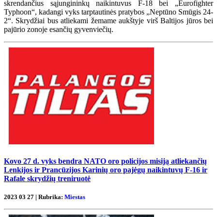
skrendančius sąjungininkų naikintuvus F-18 bei „Eurofighter
Typhoon“, kadangi vyks tarptautinės pratybos „Neptūno Smūgis 24-
2“. Skrydžiai bus atliekami žemame aukštyje virš Baltijos jūros bei
pajūrio zonoje esančių gyvenviečių.
Kovo 27 d. vyks bendra NATO oro policijos misiją atliekančių
Lenkijos ir Prancūzijos Karinių oro pajėgų naikintuvų F-16 ir
Rafale skrydžių treniruotė
2023 03 27 | Rubrika:
Miestas