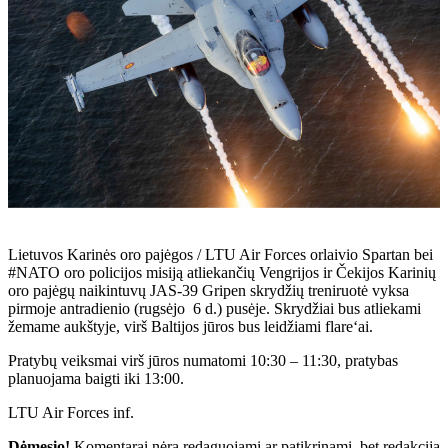
Lietuvos Karinės oro pajėgos / LTU Air Forces orlaivio Spartan bei
#NATO oro policijos misiją atliekančių Vengrijos ir Čekijos Karinių
oro pajėgų naikintuvų JAS-39 Gripen skrydžių treniruotė vyksa
pirmoje antradienio (rugsėjo 6 d.) pusėje. Skrydžiai bus atliekami
žemame aukštyje, virš Baltijos jūros bus leidžiami flare‘ai.
Pratybų veiksmai virš jūros numatomi 10:30 – 11:30, pratybas
planuojama baigti iki 13:00.
LTU Air Forces inf.
Dėmesio!
Komentarai nėra redaguojami ar patikrinami, bet redakcija