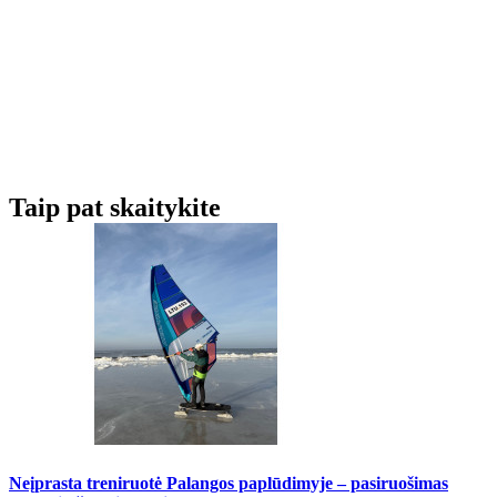
Taip pat skaitykite
Neįprasta treniruotė Palangos paplūdimyje – pasiruošimas