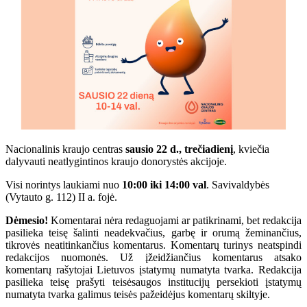
Nacionalinis kraujo centras
sausio 22 d., trečiadienį
, kviečia
dalyvauti neatlygintinos kraujo donorystės akcijoje.
Visi norintys laukiami nuo
10:00 iki 14:00 val
. Savivaldybės
(Vytauto g. 112) II a. fojė.
Dėmesio!
Komentarai nėra redaguojami ar patikrinami, bet redakcija
pasilieka teisę šalinti neadekvačius, garbę ir orumą žeminančius,
tikrovės neatitinkančius komentarus. Komentarų turinys neatspindi
redakcijos nuomonės. Už įžeidžiančius komentarus atsako
komentarų rašytojai Lietuvos įstatymų numatyta tvarka. Redakcija
pasilieka teisę prašyti teisėsaugos institucijų persekioti įstatymų
numatyta tvarka galimus teisės pažeidėjus komentarų skiltyje.