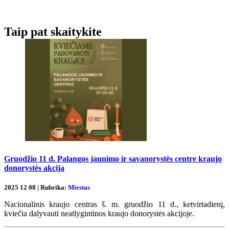
Taip pat skaitykite
Gruodžio 11 d. Palangos jaunimo ir savanorystės centre kraujo
donorystės akcija
2025 12 08 | Rubrika:
Miestas
Nacionalinis kraujo centras š. m. gruodžio 11 d., ketvirtadienį,
kviečia dalyvauti neatlygintinos kraujo donorystės akcijoje.