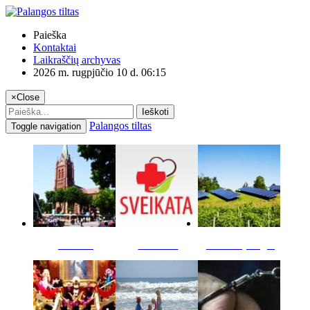
Paieška
Kontaktai
Laikraščių archyvas
2026 m. rugpjūčio 10 d. 06:15
×
Close
Ieškoti
Palangos tiltas
Toggle navigation
Miestas
Sveikata
Verslas pinigai