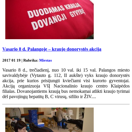
Vasario 8 d. Palangoje – kraujo donorystės akcija
2017 01 19 | Rubrika:
Miestas
Vasario 8 d., trečiadienį, nuo 10 val. iki 15 val. Palangos miesto
savivaldybėje (Vytauto g. 112, II aukšte) vyks kraujo donorystės
akcija, prie kurios prisijungti kviečiami visi kurorto gyventojai.
Akciją organizuoja VšĮ Nacionalinio kraujo centro Klaipėdos
filialas. Dovanojantiems kraują bus nemokamai atlikti kraujo tyrimai
dėl pavojingų hepatitų B, C virusų, sifilio ir ŽIV....