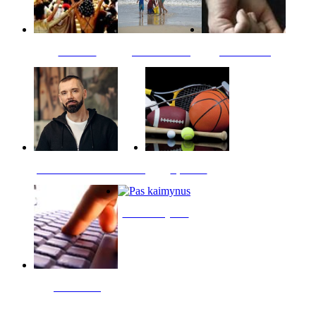
Kultūra
Jūros vaikai
Kriminalai
PT redaktoriaus skiltis
Sportas
Pas kaimynus
Skelbimai