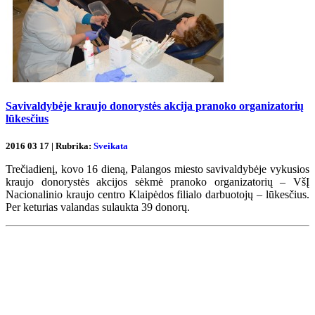
Savivaldybėje kraujo donorystės akcija pranoko organizatorių
lūkesčius
2016 03 17 | Rubrika:
Sveikata
Trečiadienį, kovo 16 dieną, Palangos miesto savivaldybėje vykusios
kraujo donorystės akcijos sėkmė pranoko organizatorių – VšĮ
Nacionalinio kraujo centro Klaipėdos filialo darbuotojų – lūkesčius.
Per keturias valandas sulaukta 39 donorų.
Renginių kalendorius