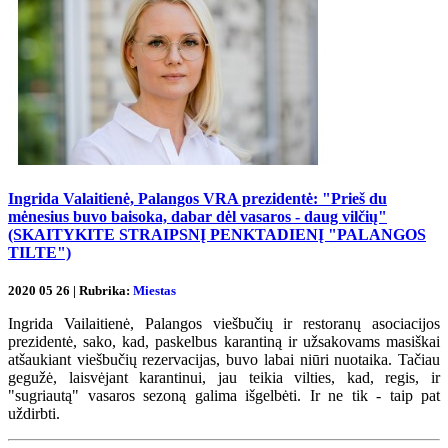
Ingrida Valaitienė, Palangos VRA prezidentė: "Prieš du
mėnesius buvo baisoka, dabar dėl vasaros - daug vilčių"
(SKAITYKITE STRAIPSNĮ PENKTADIENĮ "PALANGOS
TILTE")
2020 05 26 | Rubrika:
Miestas
Ingrida Vailaitienė, Palangos viešbučių ir restoranų asociacijos
prezidentė, sako, kad, paskelbus karantiną ir užsakovams masiškai
atšaukiant viešbučių rezervacijas, buvo labai niūri nuotaika. Tačiau
gegužė, laisvėjant karantinui, jau teikia vilties, kad, regis, ir
"sugriautą" vasaros sezoną galima išgelbėti. Ir ne tik - taip pat
uždirbti.