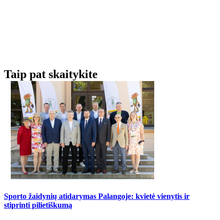
Taip pat skaitykite
Sporto žaidynių atidarymas Palangoje: kvietė vienytis ir
stiprinti pilietiškumą