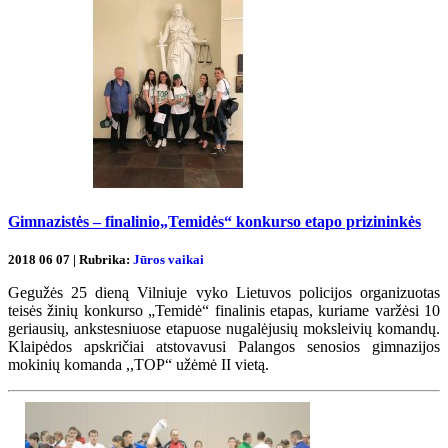
Gimnazistės – finalinio„Temidės“ konkurso etapo prizininkės
2018 06 07 | Rubrika:
Jūros vaikai
Gegužės 25 dieną Vilniuje vyko Lietuvos policijos organizuotas
teisės žinių konkurso „Temidė“ finalinis etapas, kuriame varžėsi 10
geriausių, ankstesniuose etapuose nugalėjusių moksleivių komandų.
Klaipėdos apskričiai atstovavusi Palangos senosios gimnazijos
mokinių komanda ,,TOP“ užėmė II vietą.