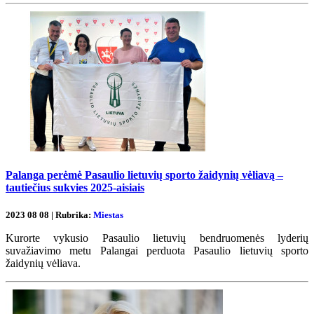
Palanga perėmė Pasaulio lietuvių sporto žaidynių vėliavą –
tautiečius sukvies 2025-aisiais
2023 08 08 | Rubrika:
Miestas
Kurorte vykusio Pasaulio lietuvių bendruomenės lyderių
suvažiavimo metu Palangai perduota Pasaulio lietuvių sporto
žaidynių vėliava.