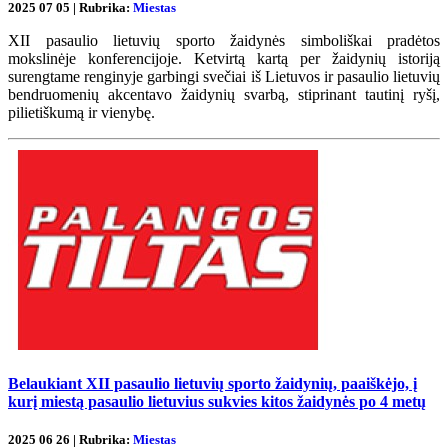
2025 07 05 | Rubrika:
Miestas
XII pasaulio lietuvių sporto žaidynės simboliškai pradėtos
mokslinėje konferencijoje. Ketvirtą kartą per žaidynių istoriją
surengtame renginyje garbingi svečiai iš Lietuvos ir pasaulio lietuvių
bendruomenių akcentavo žaidynių svarbą, stiprinant tautinį ryšį,
pilietiškumą ir vienybę.
Belaukiant XII pasaulio lietuvių sporto žaidynių, paaiškėjo, į
kurį miestą pasaulio lietuvius sukvies kitos žaidynės po 4 metų
2025 06 26 | Rubrika:
Miestas