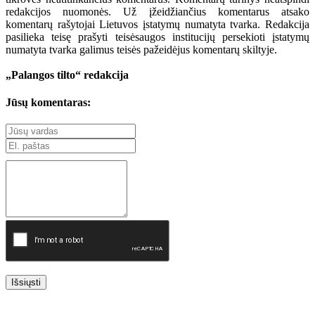
redakcijos nuomonės. Už įžeidžiančius komentarus atsako
komentarų rašytojai Lietuvos įstatymų numatyta tvarka. Redakcija
pasilieka teisę prašyti teisėsaugos institucijų persekioti įstatymų
numatyta tvarka galimus teisės pažeidėjus komentarų skiltyje.
„Palangos tilto“ redakcija
Jūsų komentaras:
Išsiųsti