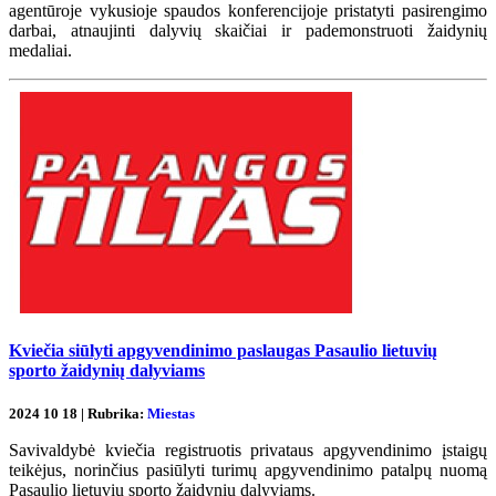
agentūroje vykusioje spaudos konferencijoje pristatyti pasirengimo
darbai, atnaujinti dalyvių skaičiai ir pademonstruoti žaidynių
medaliai.
Kviečia siūlyti apgyvendinimo paslaugas Pasaulio lietuvių
sporto žaidynių dalyviams
2024 10 18 | Rubrika:
Miestas
Savivaldybė kviečia registruotis privataus apgyvendinimo įstaigų
teikėjus, norinčius pasiūlyti turimų apgyvendinimo patalpų nuomą
Pasaulio lietuvių sporto žaidynių dalyviams.