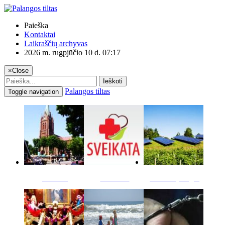
Paieška
Kontaktai
Laikraščių archyvas
2026 m. rugpjūčio 10 d. 07:17
×
Close
Ieškoti
Palangos tiltas
Toggle navigation
Miestas
Sveikata
Verslas pinigai