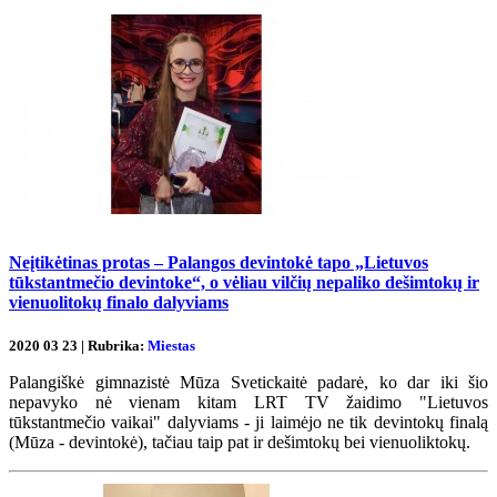
Neįtikėtinas protas – Palangos devintokė tapo „Lietuvos
tūkstantmečio devintoke“, o vėliau vilčių nepaliko dešimtokų ir
vienuolitokų finalo dalyviams
2020 03 23 | Rubrika:
Miestas
Palangiškė gimnazistė Mūza Svetickaitė padarė, ko dar iki šio
nepavyko nė vienam kitam LRT TV žaidimo "Lietuvos
tūkstantmečio vaikai" dalyviams - ji laimėjo ne tik devintokų finalą
(Mūza - devintokė), tačiau taip pat ir dešimtokų bei vienuoliktokų.