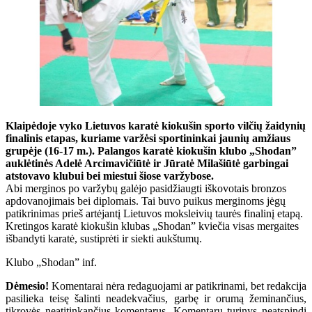
Klaipėdoje vyko Lietuvos karatė kiokušin sporto vilčių žaidynių
finalinis etapas, kuriame varžėsi sportininkai jaunių amžiaus
grupėje (16-17 m.). Palangos karatė kiokušin klubo „Shodan”
auklėtinės Adelė Arcimavičiūtė ir Jūratė Milašiūtė garbingai
atstovavo klubui bei miestui šiose varžybose.
Abi merginos po varžybų galėjo pasidžiaugti iškovotais bronzos
apdovanojimais bei diplomais. Tai buvo puikus merginoms jėgų
patikrinimas prieš artėjantį Lietuvos moksleivių taurės finalinį etapą.
Kretingos karatė kiokušin klubas „Shodan” kviečia visas mergaites
išbandyti karatė, sustiprėti ir siekti aukštumų.
Klubo „Shodan” inf.
Dėmesio!
Komentarai nėra redaguojami ar patikrinami, bet redakcija
pasilieka teisę šalinti neadekvačius, garbę ir orumą žeminančius,
tikrovės neatitinkančius komentarus. Komentarų turinys neatspindi