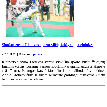
Shodanietės – Lietuvos sporto vilčių žaidynių prizininkės
2015 11 23 | Rubrika:
Sportas
Klaipėdoje vyko Lietuvos karatė kiokušin sporto vilčių žaidynių
finalinis etapas, kuriame varžėsi sportininkai jaunių amžiaus grupėje
(16-17 m.). Palangos karatė kiokušin klubo „Shodan” auklėtinės
Adelė Arcimavičiūtė ir Jūratė Milašiūtė garbingai atstovavo klubui
bei miestui šiose varžybose.
Renginių kalendorius