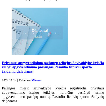
Privataus apgyvendinimo paslaugų teikėjus Savivaldybė kviečia
siūlyti apgyvendinimo paslaugas Pasaulio lietuvių sporto
žaidynių dalyviams
2024 10 14 | Rubrika:
Miestas
Palangos miesto savivaldybė kviečia registruotis privataus
apgyvendinimo įstaigų teikėjus, norinčius pasiūlyti turimų
apgyvendinimo patalpų nuomą Pasaulio lietuvių sporto žaidynių
dalyviams.