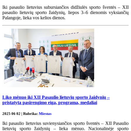
Iki pasaulio lietuvius subursiančios didžiulės sporto šventės – XII
pasaulio lietuvių sporto žaidynių, liepos 3–6 dienomis vyksiančių
Palangoje, lieka vos kelios dienos.
Liko mėnuo iki XII Pasaulio lietuvių sporto žaidynių –
pristatyta pasirengimo eiga, programa, medaliai
2025 06 02 | Rubrika:
Miestas
Iki pasaulio lietuvius suvienysiančios sporto šventės – XII Pasaulio
lietuvių sporto žaidynių – lieka mėnuo. Nacionalinėje sporto