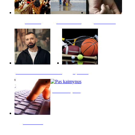
Kultūra
Jūros vaikai
Kriminalai
PT redaktoriaus skiltis
Sportas
Pas kaimynus
Skelbimai