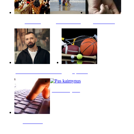
Kultūra
Jūros vaikai
Kriminalai
PT redaktoriaus skiltis
Sportas
Pas kaimynus
Skelbimai