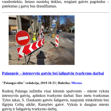
vandentiekio, lietaus nuotekų tinklus, rengiant gatvės pagrindus –
patekimas į gatvę bus draudžiamas.
Palangoje – intensyvūs gatvių bei šaligatvių tvarkymo darbai
"Palangos tilto" redakcija, 2019 10 25 | Rubrika:
Miestas
Rudenį Palanga sužimba visai kitomis spalvomis – mieste vyksta
intensyvūs gatvių, aplinkos tvarkymo darbai: šiuo metu tvarkomas
Tylos takas, S. Daukanto gatvės šaligatvis, naujomis trinkelėmis bus
išgrįsta Gėlių aikštė, Ramybės gatvė. Vyksta ir daugiau miesto
gatvių ir šaligatvių tvarkymo darbų.