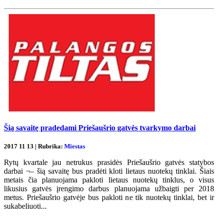
Šią savaitę pradedami Priešaušrio gatvės tvarkymo darbai
2017 11 13 | Rubrika:
Miestas
Rytų kvartale jau netrukus prasidės Priešaušrio gatvės statybos
darbai ¬– šią savaitę bus pradėti kloti lietaus nuotekų tinklai. Šiais
metais čia planuojama pakloti lietaus nuotekų tinklus, o visus
likusius gatvės įrengimo darbus planuojama užbaigti per 2018
metus. Priešaušrio gatvėje bus pakloti ne tik nuotekų tinklai, bet ir
sukabeliuoti...