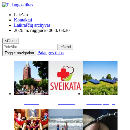
Paieška
Kontaktai
Laikraščių archyvas
2026 m. rugpjūčio 06 d. 03:30
×
Close
Ieškoti
Palangos tiltas
Toggle navigation
Miestas
Sveikata
Verslas pinigai