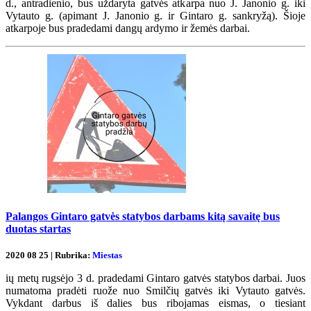
d., antradienio, bus uždaryta gatvės atkarpa nuo J. Janonio g. iki
Vytauto g. (apimant J. Janonio g. ir Gintaro g. sankryžą). Šioje
atkarpoje bus pradedami dangų ardymo ir žemės darbai.
Palangos Gintaro gatvės statybos darbams kitą savaitę bus
duotas startas
2020 08 25 | Rubrika:
Miestas
ių metų rugsėjo 3 d. pradedami Gintaro gatvės statybos darbai. Juos
numatoma pradėti ruože nuo Smilčių gatvės iki Vytauto gatvės.
Vykdant darbus iš dalies bus ribojamas eismas, o tiesiant