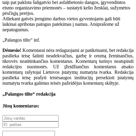
taip pat paklota šaligatvio bei asfaltbetonio dangos, įgyvendintos
eismo organizavimo priemonės – sustatyti kelio ženklai, sužymėtos
pėsčiųjų perėjos.
Atliekant gatvės įrengimo darbus vietos gyventojams gali būti
laikinai apribotas patogus patekimas į namus. Atsiprašome už
nepatogumus.
„Palangos tilto“ inf.
Dėmesio!
Komentarai nėra redaguojami ar patikrinami, bet redakcija
pasilieka teisę šalinti neadekvačius, garbę ir orumą žeminančius,
tikrovės neatitinkančius komentarus. Komentarų turinys neatspindi
redakcijos nuomonės. Už įžeidžiančius komentarus atsako
komentarų rašytojai Lietuvos įstatymų numatyta tvarka. Redakcija
pasilieka teisę prašyti teisėsaugos institucijų persekioti įstatymų
numatyta tvarka galimus teisės pažeidėjus komentarų skiltyje.
„Palangos tilto“ redakcija
Jūsų komentaras: