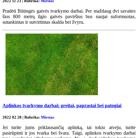
2022 11 23 | Rubrika:
Miestas
Pradėti Būtingės gatvės tvarkymo darbai. Per maždaug dvi savaites
šios 800 metrų ilgio gatvės paviršius bus naujai suformuotas,
sutankintas ir sutvirtintas skalda bei žvyru.
Aplinkos tvarkymo darbai: greitai, paprastai bei patogiai
2022 02 28 | Rubrika:
Miestas
Jei turite jums priklausančią aplinką, tai tokiu atveju, turite
pasirūpinti ir jos tvarka bei švara. Taigi, aplinkos tvarkymo darbai