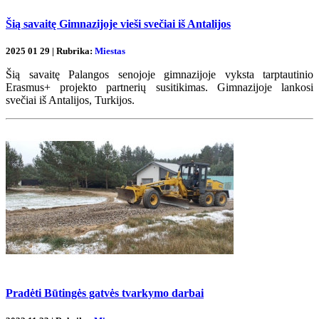
Šią savaitę Gimnazijoje vieši svečiai iš Antalijos
2025 01 29 | Rubrika:
Miestas
Šią savaitę Palangos senojoje gimnazijoje vyksta tarptautinio
Erasmus+ projekto partnerių susitikimas. Gimnazijoje lankosi
svečiai iš Antalijos, Turkijos.
Pradėti Būtingės gatvės tvarkymo darbai