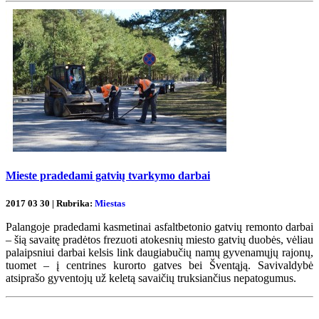
Mieste pradedami gatvių tvarkymo darbai
2017 03 30 | Rubrika:
Miestas
Palangoje pradedami kasmetinai asfaltbetonio gatvių remonto darbai
– šią savaitę pradėtos frezuoti atokesnių miesto gatvių duobės, vėliau
palaipsniui darbai kelsis link daugiabučių namų gyvenamųjų rajonų,
tuomet – į centrines kurorto gatves bei Šventąją. Savivaldybė
atsiprašo gyventojų už keletą savaičių truksiančius nepatogumus.
Renginių kalendorius