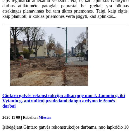
taps reguliariai atliekamu veiksmu. Na, o, kad aplinkos tvarkymo
darbus atliktumėte patogiai, paprastai bei greitai, yra būtinas
atsakingas planavimas bei tam tikros priemonės. Taigi, kaip elgtis,
kaip planuoti, ir kokias priemones verta įsigyti, kad aplinkos...
Gintaro gatvės rekonstrukcija: atkarpoje nuo J. Janonio g. iki
Vytauto g. antradienį pradedami dangų ardymo ir žemės
darbai
2020 11 09 | Rubrika:
Miestas
Įsibėgėjant Gintaro gatvės rekonstrukcijos darbams, nuo lapkričio 10