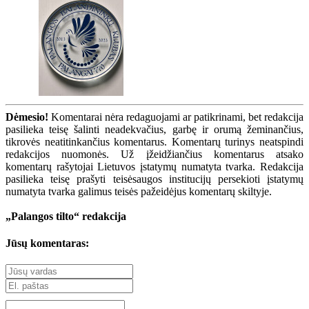
Dėmesio!
Komentarai nėra redaguojami ar patikrinami, bet redakcija
pasilieka teisę šalinti neadekvačius, garbę ir orumą žeminančius,
tikrovės neatitinkančius komentarus. Komentarų turinys neatspindi
redakcijos nuomonės. Už įžeidžiančius komentarus atsako
komentarų rašytojai Lietuvos įstatymų numatyta tvarka. Redakcija
pasilieka teisę prašyti teisėsaugos institucijų persekioti įstatymų
numatyta tvarka galimus teisės pažeidėjus komentarų skiltyje.
„Palangos tilto“ redakcija
Jūsų komentaras: