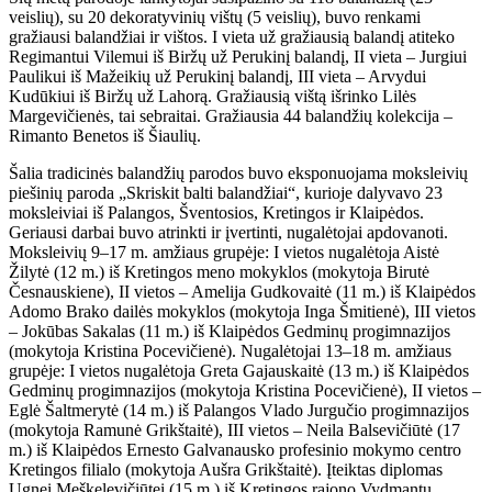
veislių), su 20 dekoratyvinių vištų (5 veislių), buvo renkami
gražiausi balandžiai ir vištos. I vieta už gražiausią balandį atiteko
Regimantui Vilemui iš Biržų už Perukinį balandį, II vieta – Jurgiui
Paulikui iš Mažeikių už Perukinį balandį, III vieta – Arvydui
Kudūkiui iš Biržų už Lahorą. Gražiausią vištą išrinko Lilės
Margevičienės, tai sebraitai. Gražiausia 44 balandžių kolekcija –
Rimanto Benetos iš Šiaulių.
Šalia tradicinės balandžių parodos buvo eksponuojama moksleivių
piešinių paroda „Skriskit balti balandžiai“, kurioje dalyvavo 23
moksleiviai iš Palangos, Šventosios, Kretingos ir Klaipėdos.
Geriausi darbai buvo atrinkti ir įvertinti, nugalėtojai apdovanoti.
Moksleivių 9–17 m. amžiaus grupėje: I vietos nugalėtoja Aistė
Žilytė (12 m.) iš Kretingos meno mokyklos (mokytoja Birutė
Česnauskiene), II vietos – Amelija Gudkovaitė (11 m.) iš Klaipėdos
Adomo Brako dailės mokyklos (mokytoja Inga Šmitienė), III vietos
– Jokūbas Sakalas (11 m.) iš Klaipėdos Gedminų progimnazijos
(mokytoja Kristina Pocevičienė). Nugalėtojai 13–18 m. amžiaus
grupėje: I vietos nugalėtoja Greta Gajauskaitė (13 m.) iš Klaipėdos
Gedminų progimnazijos (mokytoja Kristina Pocevičienė), II vietos –
Eglė Šaltmerytė (14 m.) iš Palangos Vlado Jurgučio progimnazijos
(mokytoja Ramunė Grikštaitė), III vietos – Neila Balsevičiūtė (17
m.) iš Klaipėdos Ernesto Galvanausko profesinio mokymo centro
Kretingos filialo (mokytoja Aušra Grikštaitė). Įteiktas diplomas
Ugnei Meškelevičiūtei (15 m.) iš Kretingos rajono Vydmantų