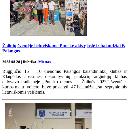
Žolinių šventėje lietuviškame Punske akis glostė ir balandžiai iš
Palangos
2025 08 28 | Rubrika:
Miestas
Rugpjūčio 15 – 16 dienomis Palangos balandininkų klubas ir
Klaipėdos apskrities dekoratyvinių paukščių augintojų klubas
dalyvavo tradicinėje „Punsko dienos – Žolinės 2025” šventėje,
kurios metu voljere buvo pristatyti 47 balandžiai, su septyniomis
lietuviškomis veislėmis.