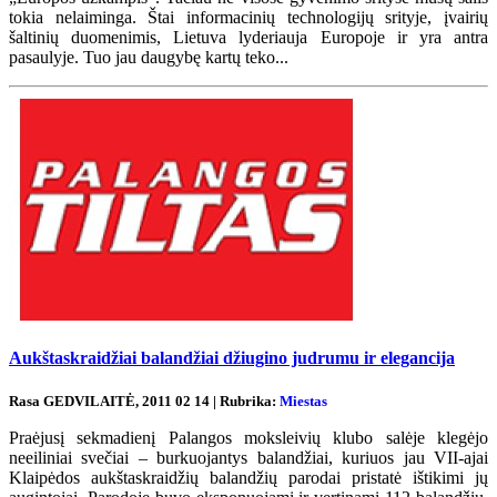
tokia nelaiminga. Štai informacinių technologijų srityje, įvairių
šaltinių duomenimis, Lietuva lyderiauja Europoje ir yra antra
pasaulyje. Tuo jau daugybę kartų teko...
Aukštaskraidžiai balandžiai džiugino judrumu ir elegancija
Rasa GEDVILAITĖ, 2011 02 14 | Rubrika:
Miestas
Praėjusį sekmadienį Palangos moksleivių klubo salėje klegėjo
neeiliniai svečiai – burkuojantys balandžiai, kuriuos jau VII-ajai
Klaipėdos aukštaskraidžių balandžių parodai pristatė ištikimi jų