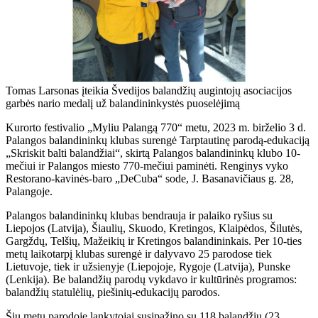
Tomas Larsonas įteikia Švedijos balandžių augintojų asociacijos
garbės nario medalį už balandininkystės puoselėjimą
Kurorto festivalio „Myliu Palangą 770“ metu, 2023 m. birželio 3 d.
Palangos balandininkų klubas surengė Tarptautinę parodą-edukaciją
„Skriskit balti balandžiai“, skirtą Palangos balandininkų klubo 10-
mečiui ir Palangos miesto 770-mečiui paminėti. Renginys vyko
Restorano-kavinės-baro „DeCuba“ sode, J. Basanavičiaus g. 28,
Palangoje.
Palangos balandininkų klubas bendrauja ir palaiko ryšius su
Liepojos (Latvija), Šiaulių, Skuodo, Kretingos, Klaipėdos, Šilutės,
Gargždų, Telšių, Mažeikių ir Kretingos balandininkais. Per 10-ties
metų laikotarpį klubas surengė ir dalyvavo 25 parodose tiek
Lietuvoje, tiek ir užsienyje (Liepojoje, Rygoje (Latvija), Punske
(Lenkija). Be balandžių parodų vykdavo ir kultūrinės programos:
balandžių statulėlių, piešinių-edukacijų parodos.
Šių metų parodoje lankytojai susipažino su 118 balandžių (23