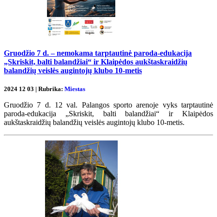
Gruodžio 7 d. – nemokama tarptautinė paroda-edukacija
„Skriskit, balti balandžiai“ ir Klaipėdos aukštaskraidžių
balandžių veislės augintojų klubo 10-metis
2024 12 03 | Rubrika:
Miestas
Gruodžio 7 d. 12 val. Palangos sporto arenoje vyks tarptautinė
paroda-edukacija „Skriskit, balti balandžiai“ ir Klaipėdos
aukštaskraidžių balandžių veislės augintojų klubo 10-metis.