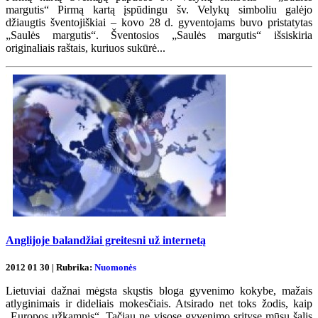
margutis“ Pirmą kartą įspūdingu šv. Velykų simboliu galėjo
džiaugtis šventojiškiai – kovo 28 d. gyventojams buvo pristatytas
„Saulės margutis“. Šventosios „Saulės margutis“ išsiskiria
originaliais raštais, kuriuos sukūrė...
Anglijoje balandžiai greitesni už internetą
2012 01 30 | Rubrika:
Nuomonės
Lietuviai dažnai mėgsta skųstis bloga gyvenimo kokybe, mažais
atlyginimais ir dideliais mokesčiais. Atsirado net toks žodis, kaip
„Europos užkampis“. Tačiau ne visose gyvenimo srityse mūsų šalis