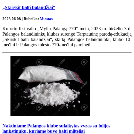
„Skriskit balti balandžiai“
2023 06 08 | Rubrika:
Miestas
Kurorto festivalio „Myliu Palangą 770“ metu, 2023 m. birželio 3 d.
Palangos balandininkų klubas surengė Tarptautinę parodą-edukaciją
„Skriskit balti balandžiai“, skirtą Palangos balandininkų klubo 10-
mečiui ir Palangos miesto 770-mečiui paminėti.
Naktiniame Palangos klube sulaikytas vyras su folijos
lankstinuku, kuriame buvo balti milteliai