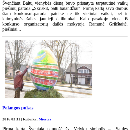
Švenčiant Baltų vienybės dieną buvo pristatyta tarptautinė vaikų
piešinių paroda „Skriskit, balti balandžiai“. Pirmą kartą savo darbus
šiam konkursui-parodai pateikė ne tik vietiniai vaikai, bet ir
kaimyninės šalies jaunieji dailininkai. Kaip pasakojo viena iš
konkurso organizatorių dailės mokytoja Ramunė Grikštaitė,
piešiniai...
Palangos pulsas
2016 03 31 | Rubrika:
Miestas
Pirmą kartą Šventąją papuošė šv. Velykų simbolis – „Saulės