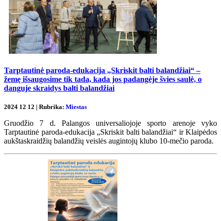
Tarptautinė paroda-edukacija „Skriskit balti balandžiai“ –
žemę išsaugosime tik tada, kada jos padangėje švies saulė, o
danguje skraidys balti balandžiai
2024 12 12 | Rubrika:
Miestas
Gruodžio 7 d. Palangos universaliojoje sporto arenoje vyko
Tarptautinė paroda-edukacija „Skriskit balti balandžiai“ ir Klaipėdos
aukštaskraidžių balandžių veislės augintojų klubo 10-mečio paroda.