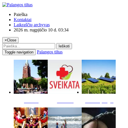
Paieška
Kontaktai
Laikraščių archyvas
2026 m. rugpjūčio 10 d. 03:34
×
Close
Ieškoti
Palangos tiltas
Toggle navigation
Miestas
Sveikata
Verslas pinigai