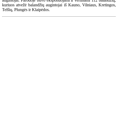
augintojai. Parodoje buvo eksponuojami ir vertinami 112 balandžių,
kuriuos atvežė balandžių augintojai iš Kauno, Vilniaus, Kretingos,
Telšių, Plungės ir Klaipėdos.
Renginių kalendorius