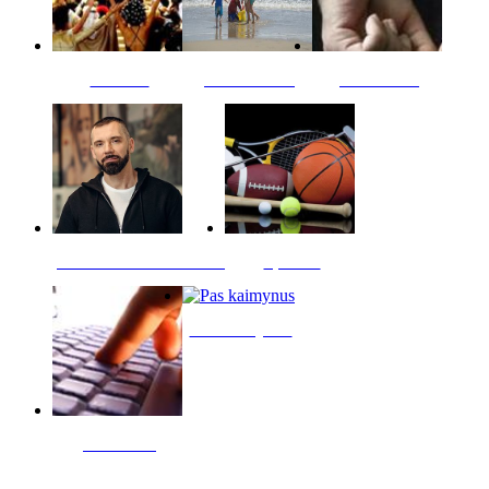
Kultūra
Jūros vaikai
Kriminalai
PT redaktoriaus skiltis
Sportas
Pas kaimynus
Skelbimai