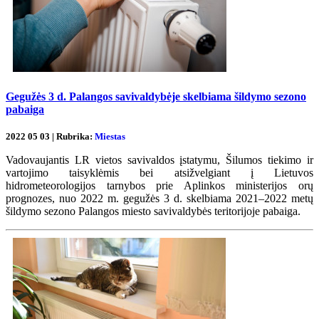
Gegužės 3 d. Palangos savivaldybėje skelbiama šildymo sezono
pabaiga
2022 05 03 | Rubrika:
Miestas
Vadovaujantis LR vietos savivaldos įstatymu, Šilumos tiekimo ir
vartojimo taisyklėmis bei atsižvelgiant į Lietuvos
hidrometeorologijos tarnybos prie Aplinkos ministerijos orų
prognozes, nuo 2022 m. gegužės 3 d. skelbiama 2021–2022 metų
šildymo sezono Palangos miesto savivaldybės teritorijoje pabaiga.