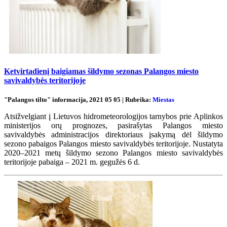
Ketvirtadienį baigiamas šildymo sezonas Palangos miesto
savivaldybės teritorijoje
"Palangos tilto" informacija, 2021 05 05 | Rubrika:
Miestas
Atsižvelgiant į Lietuvos hidrometeorologijos tarnybos prie Aplinkos
ministerijos orų prognozes, pasirašytas Palangos miesto
savivaldybės administracijos direktoriaus įsakymą dėl šildymo
sezono pabaigos Palangos miesto savivaldybės teritorijoje. Nustatyta
2020–2021 metų šildymo sezono Palangos miesto savivaldybės
teritorijoje pabaiga – 2021 m. gegužės 6 d.