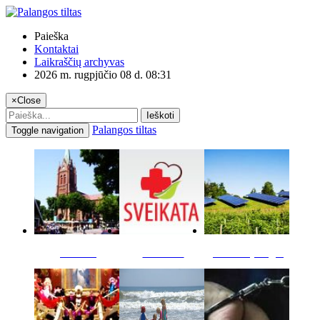
Paieška
Kontaktai
Laikraščių archyvas
2026 m. rugpjūčio 08 d. 08:31
×
Close
Ieškoti
Palangos tiltas
Toggle navigation
Miestas
Sveikata
Verslas pinigai