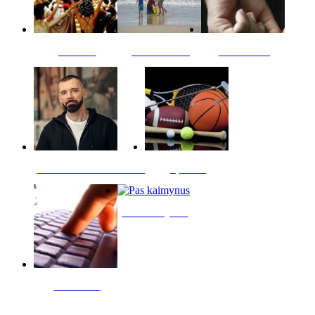
Kultūra
Jūros vaikai
Kriminalai
PT redaktoriaus skiltis
Sportas
Pas kaimynus
Skelbimai