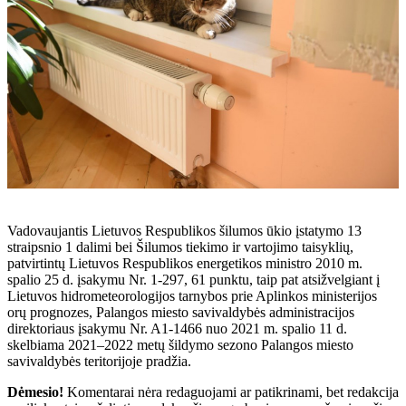
Vadovaujantis Lietuvos Respublikos šilumos ūkio įstatymo 13
straipsnio 1 dalimi bei Šilumos tiekimo ir vartojimo taisyklių,
patvirtintų Lietuvos Respublikos energetikos ministro 2010 m.
spalio 25 d. įsakymu Nr. 1-297,
61 punktu, taip pat atsižvelgiant į
Lietuvos hidrometeorologijos tarnybos prie Aplinkos ministerijos
orų prognozes, Palangos miesto savivaldybės administracijos
direktoriaus įsakymu Nr. A1-1466 nuo 2021 m. spalio 11 d.
skelbiama 2021–2022 metų šildymo sezono Palangos miesto
savivaldybės teritorijoje pradžia.
Dėmesio!
Komentarai nėra redaguojami ar patikrinami, bet redakcija