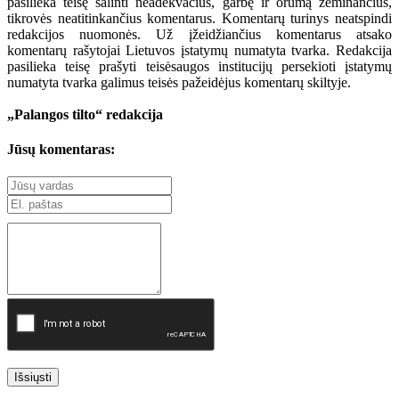
pasilieka teisę šalinti neadekvačius, garbę ir orumą žeminančius,
tikrovės neatitinkančius komentarus. Komentarų turinys neatspindi
redakcijos nuomonės. Už įžeidžiančius komentarus atsako
komentarų rašytojai Lietuvos įstatymų numatyta tvarka. Redakcija
pasilieka teisę prašyti teisėsaugos institucijų persekioti įstatymų
numatyta tvarka galimus teisės pažeidėjus komentarų skiltyje.
„Palangos tilto“ redakcija
Jūsų komentaras:
Išsiųsti