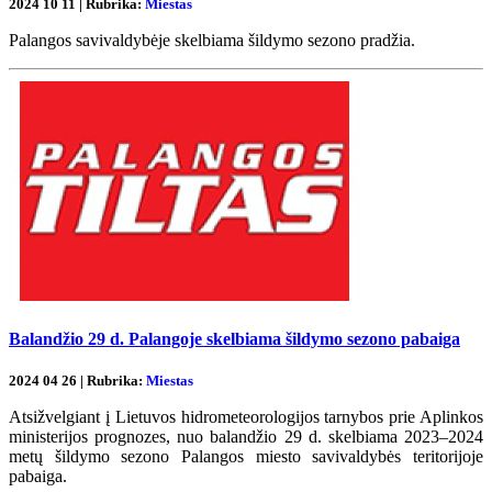
2024 10 11 | Rubrika:
Miestas
Palangos savivaldybėje skelbiama šildymo sezono pradžia.
Balandžio 29 d. Palangoje skelbiama šildymo sezono pabaiga
2024 04 26 | Rubrika:
Miestas
Atsižvelgiant į Lietuvos hidrometeorologijos tarnybos prie Aplinkos
ministerijos prognozes, nuo balandžio 29 d. skelbiama 2023–2024
metų šildymo sezono Palangos miesto savivaldybės teritorijoje
pabaiga.