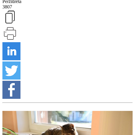
Peržiūrėta
3807