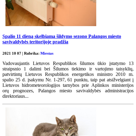
Spalio 11 dieną skelbiama šildymo sezono Palangos miesto
savivaldybės teritorijoje pradžia
2021 10 07 | Rubrika:
Miestas
Vadovaujantis Lietuvos Respublikos šilumos ūkio įstatymo 13
straipsnio 1 dalimi bei Šilumos tiekimo ir vartojimo taisyklių,
patvirtintų Lietuvos Respublikos energetikos ministro 2010 m.
spalio 25 d. įsakymu Nr. 1-297, 61 punktu, taip pat atsižvelgiant į
Lietuvos hidrometeorologijos tarnybos prie Aplinkos ministerijos
orų prognozes, Palangos miesto savivaldybės administracijos
direktoriaus...