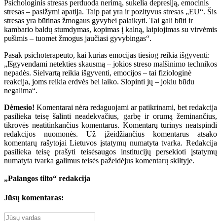
Psichologinis stresas perduoda nerimą, sukelia depresiją, emocinis
stresas – pasižymi apatija. Taip pat yra ir pozityvus stresas „EU“. Šis
stresas yra būtinas žmogaus gyvybei palaikyti. Tai gali būti ir
kambario baldų stumdymas, kopimas į kalną, laipiojimas su virvėmis
pušimis – tuomet žmogus jaučiasi gyvybingas“.
Pasak psichoterapeuto, kai kurias emocijas tiesiog reikia išgyventi:
„Išgyvendami netekties skausmą – jokios streso malšinimo technikos
nepadės. Sielvartą reikia išgyventi, emocijos – tai fiziologinė
reakcija, joms reikia erdvės bei laiko. Slopinti jų – jokiu būdu
negalima“.
Dėmesio!
Komentarai nėra redaguojami ar patikrinami, bet redakcija
pasilieka teisę šalinti neadekvačius, garbę ir orumą žeminančius,
tikrovės neatitinkančius komentarus. Komentarų turinys neatspindi
redakcijos nuomonės. Už įžeidžiančius komentarus atsako
komentarų rašytojai Lietuvos įstatymų numatyta tvarka. Redakcija
pasilieka teisę prašyti teisėsaugos institucijų persekioti įstatymų
numatyta tvarka galimus teisės pažeidėjus komentarų skiltyje.
„Palangos tilto“ redakcija
Jūsų komentaras: