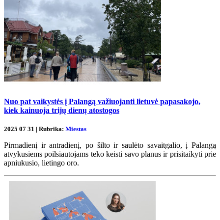
Nuo pat vaikystės į Palangą važiuojanti lietuvė papasakojo,
kiek kainuoja trijų dienų atostogos
2025 07 31 | Rubrika:
Miestas
Pirmadienį ir antradienį, po šilto ir saulėto savaitgalio, į Palangą
atvykusiems poilsiautojams teko keisti savo planus ir prisitaikyti prie
apniukusio, lietingo oro.