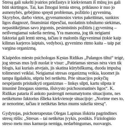
Stresą gali sukelti įvairios priežastys ir kiekvienam iš mūsų jos gali
būti skirtingos. Tai, kas žmogui lemia stresą, priklauso ir nuo jo
asmenybės, gebėjimo spręsti problemas, požiūrio į gyvenimą.
Skyrybos, darbo vietos, gyvenamosios vietos pakeitimas, sunkios
ligos diagnozė, finansiniai rūpesčiai, nuolatinis tobulumo siekimas,
nepasitikėjimas savo jėgomis, pesimistinis požiūris į gyvenimą –
neišvengiamai sukelia nerimą. Yra manoma, jog tik neigiami
faktoriai gali lemti stresą, tačiau ir malonūs išgyvenimai (tokie kaip
kilimas karjeros laiptais, vedybos), gyvenimo ritmo kaita – taip pat
vargina organizmą.
Klaipėdos miesto psichologas Kęstas Ridikas „Palangos tiltui“ teigė,
jog stresas mus lydi nuolat ir visur: „Patiriamas stresas nėra vien tik
blogis, kai kuriais atvejais, jis skatina kūrybiškumą, duoda impulsą
tolimesnei veiklai. Neigiamai stresas organizmą veikia, kuomet jis
tampa ilgalaikiu, stipriu bei netikėtu. Prie situacijos pokyčių
nespėjantis prisitaikyti organizmas – linkęs silpti, kartu silpsta ir
imuninė žmogaus sistema, išsivysto psichosomatinės ligos“. K.
Ridikas pataria iš anksto pasirengti nenumatytoms situacijoms, nes
netikėtumo faktorius išlieka kiekvienoje situacijoje: „Norime mes to,
ar nenorime, tačiau ir netikėtas lietus mums sukelia stresą“.
Gydytojas, psichoterapeutas Olegas Lapinas išskiria pagrindines
stresų rūšis: „Stresas – tai netikėtas įvykis, posūkis. Fiziologinio
streso metu mus kamuoja nemiga, nedarbingumas, nuovargis.