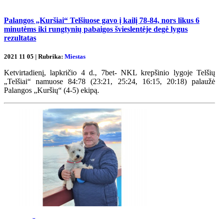
Palangos „Kuršiai“ Telšiuose gavo į kailį 78-84, nors likus 6
minutėms iki rungtynių pabaigos švieslentėje degė lygus
rezultatas
2021 11 05 | Rubrika:
Miestas
Ketvirtadienį, lapkričio 4 d., 7bet- NKL krepšinio lygoje Telšių
„Telšiai“ namuose 84:78 (23:21, 25:24, 16:15, 20:18) palaužė
Palangos „Kuršių“ (4-5) ekipą.