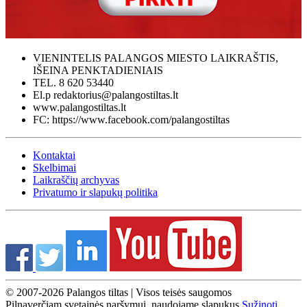
VIENINTELIS PALANGOS MIESTO LAIKRAŠTIS,
IŠEINA PENKTADIENIAIS
TEL. 8 620 53440
El.p redaktorius@palangostiltas.lt
www.palangostiltas.lt
FC: https://www.facebook.com/palangostiltas
Kontaktai
Skelbimai
Laikraščių archyvas
Privatumo ir slapukų politika
© 2007-2026 Palangos tiltas | Visos teisės saugomos
Pilnaverčiam svetainės naršymui, naudojame slapukus.
Sužinoti