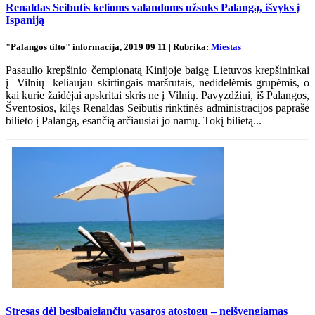
Renaldas Seibutis kelioms valandoms užsuks Palangą, išvyks į
Ispaniją
"Palangos tilto" informacija, 2019 09 11 | Rubrika:
Miestas
Pasaulio krepšinio čempionatą Kinijoje baigę Lietuvos krepšininkai
į Vilnių keliaujau skirtingais maršrutais, nedidelėmis grupėmis, o
kai kurie žaidėjai apskritai skris ne į Vilnių. Pavyzdžiui, iš Palangos,
Šventosios, kilęs Renaldas Seibutis rinktinės administracijos paprašė
bilieto į Palangą, esančią arčiausiai jo namų. Tokį bilietą...
Stresas dėl besibaigiančių vasaros atostogų – neišvengiamas