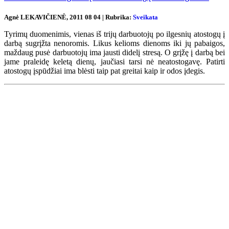
Agnė LEKAVIČIENĖ, 2011 08 04 | Rubrika:
Sveikata
Tyrimų duomenimis, vienas iš trijų darbuotojų po ilgesnių atostogų į
darbą sugrįžta nenoromis. Likus kelioms dienoms iki jų pabaigos,
maždaug pusė darbuotojų ima jausti didelį stresą. O grįžę į darbą bei
jame praleidę keletą dienų, jaučiasi tarsi nė neatostogavę. Patirti
atostogų įspūdžiai ima blėsti taip pat greitai kaip ir odos įdegis.
Renginių kalendorius