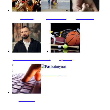
Kultūra
Jūros vaikai
Kriminalai
PT redaktoriaus skiltis
Sportas
Pas kaimynus
Skelbimai