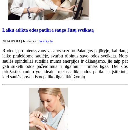
Laiku atlikta odos patikra saugo Jūsų sveikatą
2024 09 03 | Rubrika:
Sveikata
Rudenį, po intensyvaus vasaros sezono Palangos pajūryje, kai daug
laiko praleidome saulėje, svarbu rūpintis savo odos sveikata. Nors
saulės spinduliai suteikia mums energijos ir džiaugsmo, jie taip pat
gali sukelti odos pažeidimus ir ilgainiui – rimtas ligas. Dėl šios
priežasties ruduo yra idealus metas atlikti odos patikrą ir įsitikinti,
kad saulės poveikis nepaliko ilgalaikių žymių.