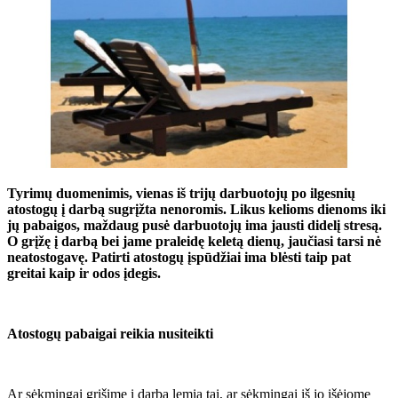
Tyrimų duomenimis, vienas iš trijų darbuotojų po ilgesnių
atostogų į darbą sugrįžta nenoromis. Likus kelioms dienoms iki
jų pabaigos, maždaug pusė darbuotojų ima jausti didelį stresą.
O grįžę į darbą bei jame praleidę keletą dienų, jaučiasi tarsi nė
neatostogavę. Patirti atostogų įspūdžiai ima blėsti taip pat
greitai kaip ir odos įdegis.
Atostogų pabaigai reikia nusiteikti
Ar sėkmingai grįšime į darbą lemia tai, ar sėkmingai iš jo išėjome