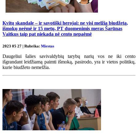
Kvitų skandale – ir savotiški herojai: ne visi melžia biudžetą,
išmokų neėmė ir 15 metų, PT duomenimis meras Šarūnas
Vaitkus taip pat niekada nė cento nepaėmė
2023 05 27 | Rubrika:
Miestas
Daugeliui šalies savivaldybių tarybų narių vos ne iki cento
išgrandant leidžiamą paimti išmoką, pasirodo, yra ir vietos politikų,
kurie biudžeto nemelžia.