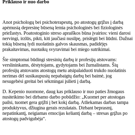
Priklauso ir nuo darbo
Anot psichologų bei psichoterapeutų, po atostogų grįžus į darbą
apėmusią depresinę būseną lemia psichologinės bei fiziologinės
priežastys. Poatostoginio streso apraiškos būna įvairios: vieni darosi
nervingi, irzlūs, pikti, kiti jaučiasi nusilpę, prislėgti bei liūdni. Dažnai
tokią būseną lydi nuolatinis galvos skausmas, padidėjęs
prakaitavimas, nuotaikų svyravimai bei miego sutrikimai.
Šie simptomai būdingi stresinių darbų ir profesijų atstovams:
verslininkams, dėstytojams, gydytojams bei žurnalistams. Šių
profesijų atstovams atostogų metu atsipalaiduoti trukdo nuolatinis
nerimas dėl susikaupusių nepabaigtų darbų bei baimė, jog
nesugebėsi greitai bei sėkmingai įsilieti į darbą.
D. Kepenio nuomone, daug kas priklauso ir nuo paties žmogaus
nusiteikimo bei dirbamo darbo pobūdžio: „Kuomet per atostogas
pailsi, tuomet gera grįžti į bet kokį darbą. Atliekamas darbas tampa
produktyvus, džiugina gerais rezulatais. Dirbant beprasmį,
nepatinkantį, neigiamas emocijas keliantį darbą – stresas grįžus po
atostogų padvigubėja“.