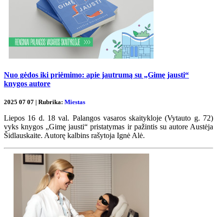
Nuo gėdos iki priėmimo: apie jautrumą su „Gimę jausti“
knygos autore
2025 07 07 | Rubrika:
Miestas
Liepos 16 d. 18 val. Palangos vasaros skaitykloje (Vytauto g. 72)
vyks knygos „Gimę jausti“ pristatymas ir pažintis su autore Austėja
Šidlauskaite. Autorę kalbins rašytoja Ignė Alė.