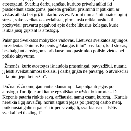
atostogauti. Svarbių darbų sąrašas, kuriuos privalu atlikti iki
prasidedant atostogoms, padeda greičiau prisiminti ir įsitikinti ar
viskas atlikta bei grįžti į darbo vėžes. Norint numalšinti poatostoginį
stresą, sako sveikatos specialistai, pirmiausia reikia nusiteikti
pozityviai: pravartu pagalvoti apie darbe likusius kolegas, kurie
laukia jūsų grįžtant iš atostogų.
Palangos Sveikatos mokyklos vadovas, Lietuvos sveikatos sąjungos
prezidentas Dainius Kepenis „Palangos tiltui“ pasakojo, kad stresas,
besibaigiant atostogoms priklauso nuo pasirinkto poilsio vietos bei
poilsio aktyvumo.
„Žmonės, kurie atostogas išnaudoja prasmingai, pavyzdžiui, nutaria
jį leisti sveikatinimosi tikslais, į darbą grįžta ne pavargę, o atvirkščiai
– kupini jėgų bei ryžto“.
Dažnai iš žmonių gaunantis klausimų – kaip atgauti jėgas po
atostogų Turkijoje ar kitame egzotiškame užsienio kurorte – D.
Kepenis pataria rinktis savą, arčiausiai namų esantį kurortą. „Kartais
nereikia ilgų savaičių, norint atgauti jėgas po įtemptų darbo metų,
puikiausiai galima pailsėti ir per savaitgalį, svarbiausia – ilsėtis
sveikai bei tikslingai“.