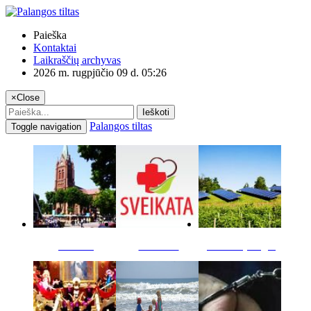
Paieška
Kontaktai
Laikraščių archyvas
2026 m. rugpjūčio 09 d. 05:26
×
Close
Ieškoti
Palangos tiltas
Toggle navigation
Miestas
Sveikata
Verslas pinigai