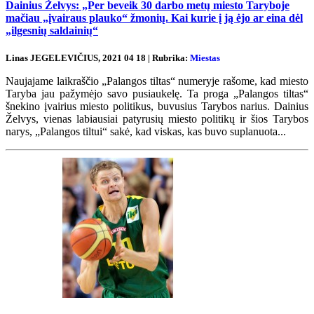
Dainius Želvys: „Per beveik 30 darbo metų miesto Taryboje
mačiau „įvairaus plauko“ žmonių. Kai kurie į ją ėjo ar eina dėl
„ilgesnių saldainių“
Linas JEGELEVIČIUS, 2021 04 18 | Rubrika:
Miestas
Naujajame laikraščio „Palangos tiltas“ numeryje rašome, kad miesto
Taryba jau pažymėjo savo pusiaukelę. Ta proga „Palangos tiltas“
šnekino įvairius miesto politikus, buvusius Tarybos narius. Dainius
Želvys, vienas labiausiai patyrusių miesto politikų ir šios Tarybos
narys, „Palangos tiltui“ sakė, kad viskas, kas buvo suplanuota...