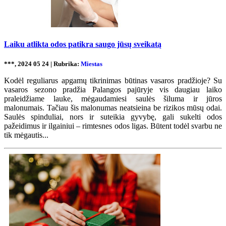
Laiku atlikta odos patikra saugo jūsų sveikatą
***, 2024 05 24 | Rubrika:
Miestas
Kodėl reguliarus apgamų tikrinimas būtinas vasaros pradžioje? Su
vasaros sezono pradžia Palangos pajūryje vis daugiau laiko
praleidžiame lauke, mėgaudamiesi saulės šiluma ir jūros
malonumais. Tačiau šis malonumas neatsieina be rizikos mūsų odai.
Saulės spinduliai, nors ir suteikia gyvybę, gali sukelti odos
pažeidimus ir ilgainiui – rimtesnes odos ligas. Būtent todėl svarbu ne
tik mėgautis...