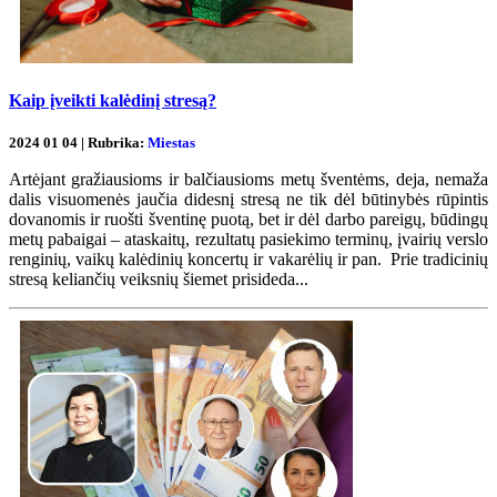
Kaip įveikti kalėdinį stresą?
2024 01 04 | Rubrika:
Miestas
Artėjant gražiausioms ir balčiausioms metų šventėms, deja, nemaža
dalis visuomenės jaučia didesnį stresą ne tik dėl būtinybės rūpintis
dovanomis ir ruošti šventinę puotą, bet ir dėl darbo pareigų, būdingų
metų pabaigai – ataskaitų, rezultatų pasiekimo terminų, įvairių verslo
renginių, vaikų kalėdinių koncertų ir vakarėlių ir pan. Prie tradicinių
stresą keliančių veiksnių šiemet prisideda...