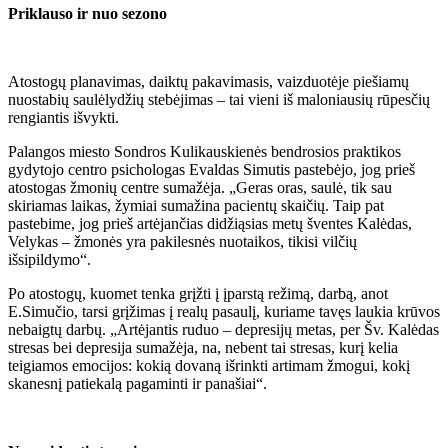
Priklauso ir nuo sezono
Atostogų planavimas, daiktų pakavimasis, vaizduotėje piešiamų
nuostabių saulėlydžių stebėjimas – tai vieni iš maloniausių rūpesčių
rengiantis išvykti.
Palangos miesto Sondros Kulikauskienės bendrosios praktikos
gydytojo centro psichologas Evaldas Simutis pastebėjo, jog prieš
atostogas žmonių centre sumažėja. „Geras oras, saulė, tik sau
skiriamas laikas, žymiai sumažina pacientų skaičių. Taip pat
pastebime, jog prieš artėjančias didžiąsias metų šventes Kalėdas,
Velykas – žmonės yra pakilesnės nuotaikos, tikisi vilčių
išsipildymo“.
Po atostogų, kuomet tenka grįžti į įparstą režimą, darbą, anot
E.Simučio, tarsi grįžimas į realų pasaulį, kuriame tavęs laukia krūvos
nebaigtų darbų. „Artėjantis ruduo – depresijų metas, per Šv. Kalėdas
stresas bei depresija sumažėja, na, nebent tai stresas, kurį kelia
teigiamos emocijos: kokią dovaną išrinkti artimam žmogui, kokį
skanesnį patiekalą pagaminti ir panašiai“.