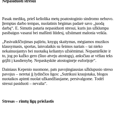
Nepasiduoti stresui
Pasak medikų, prieš keliolika metų poatostoginio sindromo nebuvo.
Įtemptas darbo tempas, nuolatinis bėgimas padarė savo „juodą
darbą“. E. Simutis pataria nepasiduoti stresui, kuris jus užklumpa
pasibaigus vasarai bei malšinti liūdesį, užsiimant malonia veikla.
„Pasivaikščiojimas pajūriu, knygų skaitymas, mėgiamos muzikos
klausymasis, sportas, laisvalaikis su šeimos nariais – tai nieko
nekainuojantys bei nuotaiką keliantys užsiėmimai. Nepamirškite ir
to, jog po kažko gero (šiuo atveju atostogų), anksčiau ar vėliau teks
grįžti į kasdienybę. Nepaskęskite atostoginėje euforijoje“.
Dainiaus Kepenio nuomone, pats pavojingiausias užklupusio streso
pavojus – neretai jį lydinčios ligos: „Sutrikusi kraujotaka, blogos
nuotaikos apimti nuolat užkandžiaujame, persivalgome. Todėl
stresui pasiduoti – nevalia“.
Stresas – rimtų ligų priežastis