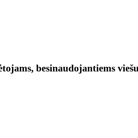
ėtojams, besinaudojantiems vieš