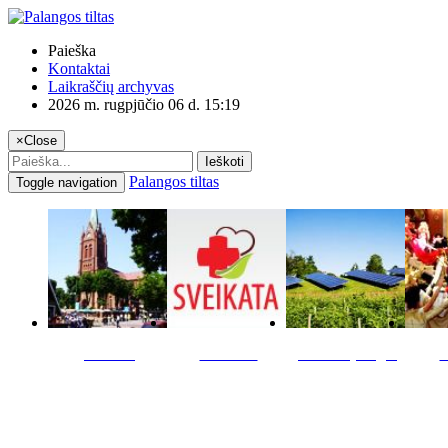
Paieška
Kontaktai
Laikraščių archyvas
2026 m. rugpjūčio 06 d. 15:19
×
Close
Ieškoti
Palangos tiltas
Toggle navigation
Miestas
Sveikata
Verslas pinigai
K