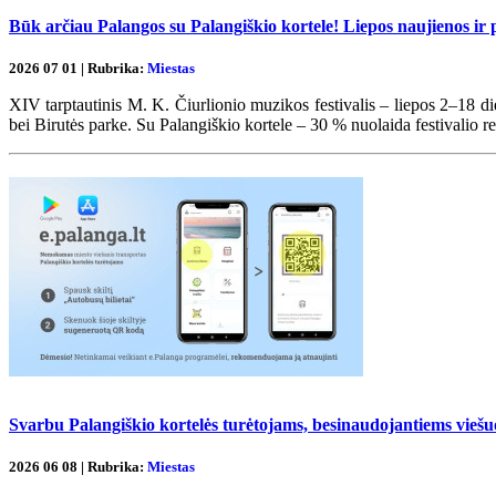
Būk arčiau Palangos su Palangiškio kortele! Liepos naujienos ir 
2026 07 01 | Rubrika:
Miestas
XIV tarptautinis M. K. Čiurlionio muzikos festivalis – liepos 2–18 di
bei Birutės parke. Su Palangiškio kortele – 30 % nuolaida festivalio r
Svarbu Palangiškio kortelės turėtojams, besinaudojantiems viešu
2026 06 08 | Rubrika:
Miestas