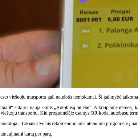
esto viešuoju transportu gali naudotis nemokamai. Ši galimybė taikoma tie
ga.lt“ sukurta nauja skiltis „Autobusų bilietai“. Atkreipiame dėmesį, ka
is viešuoju transportu. Kiti programėlėje esantys QR kodai autobusų ter
otojai. Tokiais atvejais rekomenduojama atnaujinti programėlę į naujausi
atnaujinami kartą per parą.