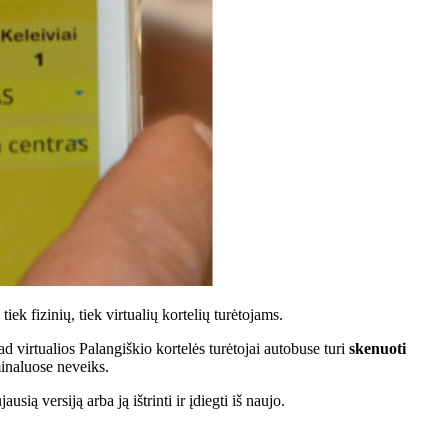
k fizinių, tiek virtualių kortelių turėtojams.
d virtualios Palangiškio kortelės turėtojai autobuse turi
skenuoti
minaluose neveiks.
ą versiją arba ją ištrinti ir įdiegti iš naujo.