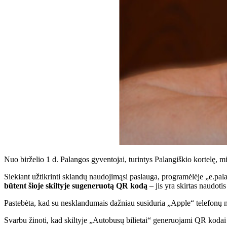
Nuo birželio 1 d. Palangos gyventojai, turintys Palangiškio kortelę, mi
Siekiant užtikrinti sklandų naudojimąsi paslauga, programėlėje „e.palan
būtent šioje skiltyje sugeneruotą QR kodą
– jis yra skirtas naudot
Pastebėta, kad su nesklandumais dažniau susiduria „Apple“ telefonų naud
Svarbu žinoti, kad skiltyje „Autobusų bilietai“ generuojami QR kodai 