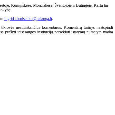
toje, Kunigiškėse, Monciškėse, Šventojoje ir Būtingėje. Kartu tai
 kokybę.
štu
ingrida.borisenko@palanga.lt
.
 tikrovės neatitinkančius komentarus. Komentarų turinys neatspindi
 prašyti teisėsaugos institucijų persekioti įstatymų numatyta tvarka