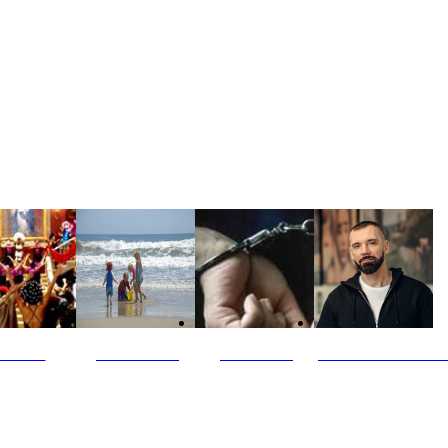
ultūra
Jūros vaikai
Kriminalai
PT redaktoriaus ski