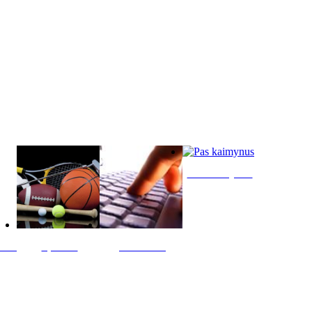
Pas kaimynus
ltis
Sportas
Skelbimai