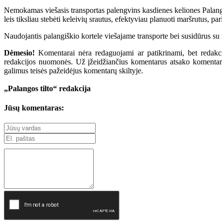
Nemokamas viešasis transportas palengvins kasdienes keliones Palang
leis tiksliau stebėti keleivių srautus, efektyviau planuoti maršrutus, 
Naudojantis palangiškio kortele viešajame transporte bei susidūrus su 
Dėmesio!
Komentarai nėra redaguojami ar patikrinami, bet redakcij
redakcijos nuomonės. Už įžeidžiančius komentarus atsako komentarų r
galimus teisės pažeidėjus komentarų skiltyje.
„Palangos tilto“ redakcija
Jūsų komentaras: