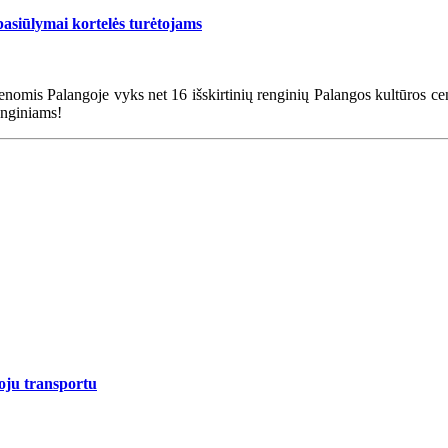
pasiūlymai kortelės turėtojams
enomis Palangoje vyks net 16 išskirtinių renginių Palangos kultūros cen
enginiams!
oju transportu