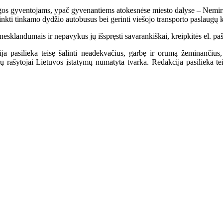
os gyventojams, ypač gyvenantiems atokesnėse miesto dalyse – Nemirse
parinkti tinkamo dydžio autobusus bei gerinti viešojo transporto paslaugų
nesklandumais ir nepavykus jų išspręsti savarankiškai, kreipkitės el. pa
a pasilieka teisę šalinti neadekvačius, garbę ir orumą žeminančius,
ašytojai Lietuvos įstatymų numatyta tvarka. Redakcija pasilieka teisę