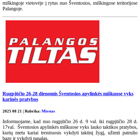
miškingoje vietovėje į rytus nuo Šventosios, miškingose teritorijose
Palangoje.
Rugpjūčio 26-28 dienomis Šventosios apylinkės miškuose vyks
karinės pratybos
2025 08 21 | Rubrika:
Miestas
Informuojame, kad nuo rugpjūčio 26 d. 9 val. iki rugpjūčio 28 d.
17val. Šventosios apylinkės miškuose vyks lauko taktikos pratybos,
kurių metu kariai treniruosis vykdyti taktinį žygį, užimti patrulio
bazę ir vykdyti pasalas.