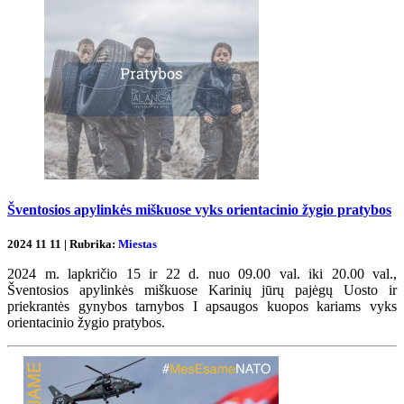
Šventosios apylinkės miškuose vyks orientacinio žygio pratybos
2024 11 11 | Rubrika:
Miestas
2024 m. lapkričio 15 ir 22 d. nuo 09.00 val. iki 20.00 val.,
Šventosios apylinkės miškuose Karinių jūrų pajėgų Uosto ir
priekrantės gynybos tarnybos I apsaugos kuopos kariams vyks
orientacinio žygio pratybos.