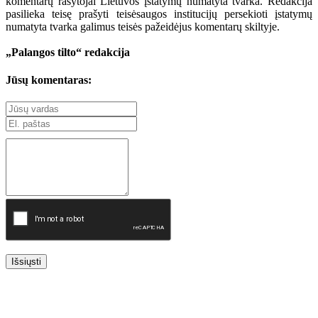
komentarų rašytojai Lietuvos įstatymų numatyta tvarka. Redakcija
pasilieka teisę prašyti teisėsaugos institucijų persekioti įstatymų
numatyta tvarka galimus teisės pažeidėjus komentarų skiltyje.
„Palangos tilto“ redakcija
Jūsų komentaras:
Išsiųsti