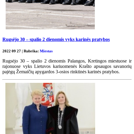
Rugsėjo 30 – spalio 2 dienomis vyks karinės pratybos
2022 09 27 | Rubrika:
Miestas
Rugsėjo 30 – spalio 2 dienomis Palangos, Kretingos miestuose ir
rajonuose vyks Lietuvos kariuomenės Krašto apsaugos savanorių
pajėgų Žemaičių apygardos 3-osios rinktinės karinės pratybos.