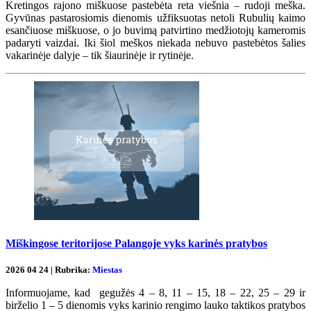
Kretingos rajono miškuose pastebėta reta viešnia – rudoji meška.
Gyvūnas pastarosiomis dienomis užfiksuotas netoli Rubulių kaimo
esančiuose miškuose, o jo buvimą patvirtino medžiotojų kameromis
padaryti vaizdai. Iki šiol meškos niekada nebuvo pastebėtos šalies
vakarinėje dalyje – tik šiaurinėje ir rytinėje.
Miškingose teritorijose Palangoje vyks karinės pratybos
2026 04 24 | Rubrika:
Miestas
Informuojame, kad gegužės 4 – 8, 11 – 15, 18 – 22, 25 – 29 ir
birželio 1 – 5 dienomis vyks karinio rengimo lauko taktikos pratybos