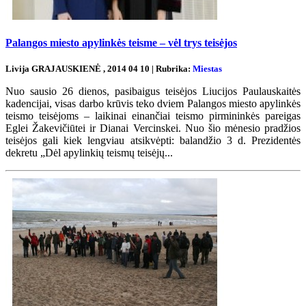
Palangos miesto apylinkės teisme – vėl trys teisėjos
Livija GRAJAUSKIENĖ , 2014 04 10 | Rubrika:
Miestas
Nuo sausio 26 dienos, pasibaigus teisėjos Liucijos Paulauskaitės
kadencijai, visas darbo krūvis teko dviem Palangos miesto apylinkės
teismo teisėjoms – laikinai einančiai teismo pirmininkės pareigas
Eglei Žakevičiūtei ir Dianai Vercinskei. Nuo šio mėnesio pradžios
teisėjos gali kiek lengviau atsikvėpti: balandžio 3 d. Prezidentės
dekretu „Dėl apylinkių teismų teisėjų...