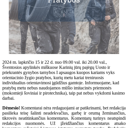
2024 m. lapkričio 15 ir 22 d. nuo 09.00 val. iki 20.00 val.,
Šventosios apylinkės miškuose Karinių jūrų pajėgų Uosto ir
priekrantės gynybos tarnybos I apsaugos kuopos kariams vyks
orientacinio žygio pratybos, kurių metu kariai treniruosis
individualius orientavimosi įgūdžius gamtoje. Informuojame, kad
pratybų metu nebus naudojamos mūšio imitacinės priemonės
(mokomieji šoviniai ir pirotechnika), taip pat nebus vykdomi kasimo
darbai.
Dėmesio!
Komentarai nėra redaguojami ar patikrinami, bet redakcija
pasilieka teisę šalinti neadekvačius, garbę ir orumą žeminančius,
tikrovės neatitinkančius komentarus. Komentarų turinys neatspindi
redakcijos nuomonės. Už įžeidžiančius komentarus atsako