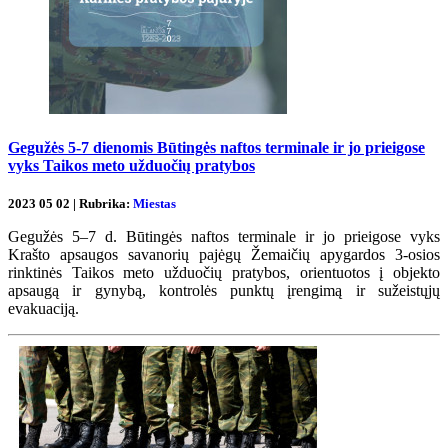
Gegužės 5-7 dienomis Būtingės naftos terminale ir jo prieigose
vyks Taikos meto užduočių pratybos
2023 05 02 | Rubrika:
Miestas
Gegužės 5­–7 d. Būtingės naftos terminale ir jo prieigose vyks
Krašto apsaugos savanorių pajėgų Žemaičių apygardos 3-osios
rinktinės Taikos meto užduočių pratybos, orientuotos į objekto
apsaugą ir gynybą, kontrolės punktų įrengimą ir sužeistųjų
evakuaciją.