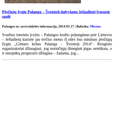
Pėsčiųjų žygio Palanga – Šventoji dalyviams šeštadienį šypsosis
saulė
Palangos m. savivaldybės informacija, 2014 03 27 | Rubrika:
Miestas
Svarbus istorinis įvykis – Palangos krašto prijungimas prie Lietuvos
– šeštadienį kurorte jau trečius metus iš eilės bus minimas pėsčiųjų
žygiu „Gintaro kelias Palanga – Šventoji 2014“. Renginio
organizatoriai džiaugiasi, jog norinčiųjų išmėginti jėgas netrūksta, o
ir sinoptikų prognozės džiugina – žadama, jog...
Renginių kalendorius