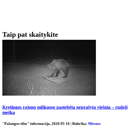
Taip pat skaitykite
Kretingos rajono miškuose pastebėta neprašyta viešnia – rudoji
meška
"Palangos tilto" informacija, 2026 05 16 | Rubrika:
Miestas