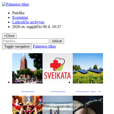
Paieška
Kontaktai
Laikraščių archyvas
2026 m. rugpjūčio 06 d. 10:37
×
Close
Ieškoti
Palangos tiltas
Toggle navigation
Miestas
Sveikata
Verslas pinigai