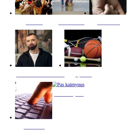
Kultūra
Jūros vaikai
Kriminalai
PT redaktoriaus skiltis
Sportas
Pas kaimynus
Skelbimai