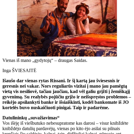
Vienas iš mano „gydytojų“ – draugas Saidas.
Inga ŠVIESAITĖ
Išaušo dar vienas rytas Rissani. Ir šį kartą jau šviesesnis ir
geresnis nei vakar. Nors reguliarūs vizitai į mano jau pamėgtą
vietą vis nesiliovė, tačiau jaučiau, kad vėl galiu grįžti į žemiškąjį
gyvenimą. Su realybės pojūčiu grįžo ir neišspręstos problemos –
reikėjo apsilankyti banke ir išsiaiškinti, kodėl bankomate iš JO
kortelės buvo nuskaičiuoti pinigai. Taip ir padarėme.
Datulininkų „suvažiavimas“
Vos išėję iš viešbutuko nebesupratome kas darosi – visur knibždėte
knibždėjo datulių pardavėjų, vienas po kito ėjo asilai su pilnais
krepšiais šių saldėsių, kalnai, taip, didžiuliai kalnai, pūpsojo ant