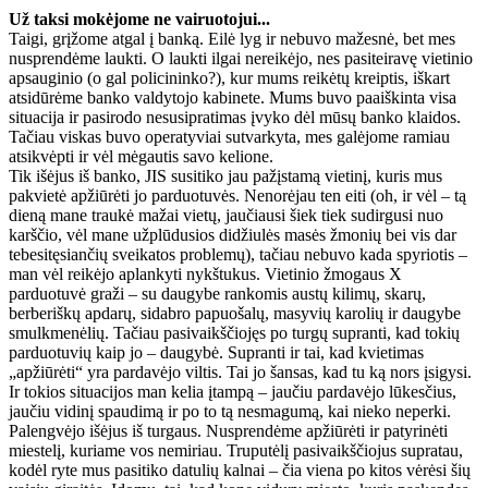
Už taksi mokėjome ne vairuotojui...
Taigi, grįžome atgal į banką. Eilė lyg ir nebuvo mažesnė, bet mes
nusprendėme laukti. O laukti ilgai nereikėjo, nes pasiteiravę vietinio
apsauginio (o gal policininko?), kur mums reikėtų kreiptis, iškart
atsidūrėme banko valdytojo kabinete. Mums buvo paaiškinta visa
situacija ir pasirodo nesusipratimas įvyko dėl mūsų banko klaidos.
Tačiau viskas buvo operatyviai sutvarkyta, mes galėjome ramiau
atsikvėpti ir vėl mėgautis savo kelione.
Tik išėjus iš banko, JIS susitiko jau pažįstamą vietinį, kuris mus
pakvietė apžiūrėti jo parduotuvės. Nenorėjau ten eiti (oh, ir vėl – tą
dieną mane traukė mažai vietų, jaučiausi šiek tiek sudirgusi nuo
karščio, vėl mane užplūdusios didžiulės masės žmonių bei vis dar
tebesitęsiančių sveikatos problemų), tačiau nebuvo kada spyriotis –
man vėl reikėjo aplankyti nykštukus. Vietinio žmogaus X
parduotuvė graži – su daugybe rankomis austų kilimų, skarų,
berberiškų apdarų, sidabro papuošalų, masyvių karolių ir daugybe
smulkmenėlių. Tačiau pasivaikščiojęs po turgų supranti, kad tokių
parduotuvių kaip jo – daugybė. Supranti ir tai, kad kvietimas
„apžiūrėti“ yra pardavėjo viltis. Tai jo šansas, kad tu ką nors įsigysi.
Ir tokios situacijos man kelia įtampą – jaučiu pardavėjo lūkesčius,
jaučiu vidinį spaudimą ir po to tą nesmagumą, kai nieko neperki.
Palengvėjo išėjus iš turgaus. Nusprendėme apžiūrėti ir patyrinėti
miestelį, kuriame vos nemiriau. Truputėlį pasivaikščiojus supratau,
kodėl ryte mus pasitiko datulių kalnai – čia viena po kitos vėrėsi šių