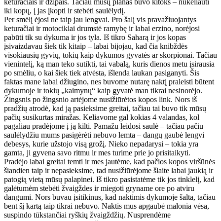
keturačiais ir džipais. Tačiau mūsų planas buvo kitoks – nukeliauti
iki kopų, į jas įkopti ir stebėti saulėlydį.
Per smėlį ėjosi ne taip jau lengvai. Pro šalį vis pravažiuojantys
keturačiai ir motociklai drumstė ramybę ir labai erzino, norėjosi
pabūti tik su dykuma ir jos tyla. Iš tikro Saharą ir jos kopas
įsivaizdavau šiek tik kitaip – labai bijojau, kad čia knibždės
visokiausių gyvių, tokių kaip dykumos gyvatės ar skorpionai. Tačiau
vienintelį, ką man teko sutikti, tai vabalą, kuris dienos metu įsirausia
po smėliu, o kai šiek tiek atvėsta, išlenda laukan pasiganyti. Šis
faktas mane labai džiugino, nes buvome nutarę naktį praleisti būtent
dykumoje ir tokių „kaimynų“ kaip gyvatė man tikrai nesinorėjo.
Žingsnis po žingsnio artėjome nusižiūrėtos kopos link. Nors iš
pradžių atrodė, kad ją pasieksime greitai, tačiau tai buvo tik mūsų
pačių susikurtas miražas. Keliavome gal kokias 4 valandas, kol
pagaliau pradėjome į ją kilti. Pamažu leidosi saulė – tačiau pačiu
saulėlydžiu mums pasigėrėti nebuvo lemta – dangų gaubė lengvi
debesys, kurie užstojo visą grožį. Nieko nepadarysi – tokia yra
gamta, ji gyvena savo ritmu ir mes turime prie jo prisitaikyti.
Pradėjo labai greitai temti ir mes jautėme, kad pačios kopos viršūnės
šiandien taip ir nepasieksime, tad nusižiūrėjome šlaite labai jaukią ir
patogią vietą mūsų palapinei. Iš tikro pasistatėme tik jos tinklelį, kad
galėtumėm stebėti žvaigždes ir miegoti gryname ore po atviru
dangumi. Nors buvau įsitikinus, kad naktimis dykumoje šalta, tačiau
bent šį kartą taip tikrai nebuvo. Naktis mus apgaubė malonia vėsa,
suspindo tūkstančiai ryškių žvaigždžių. Nusprendėme