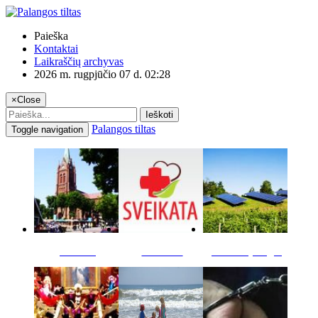
Paieška
Kontaktai
Laikraščių archyvas
2026 m. rugpjūčio 07 d. 02:28
×
Close
Ieškoti
Palangos tiltas
Toggle navigation
Miestas
Sveikata
Verslas pinigai