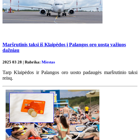
Maršrutinis taksi iš Klaipėdos į Palangos oro uostą važiuos
dažniau
2025 03 28 | Rubrika:
Miestas
Tarp Klaipėdos ir Palangos oro uosto padaugės maršrutinio taksi
reisų.