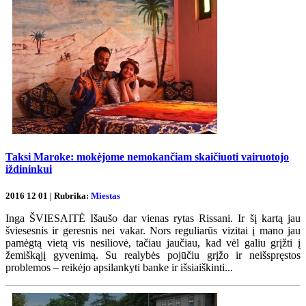
Taksi Maroke: mokėjome nemokančiam skaičiuoti vairuotojo
iždininkui
2016 12 01 | Rubrika:
Miestas
Inga ŠVIESAITĖ Išaušo dar vienas rytas Rissani. Ir šį kartą jau
šviesesnis ir geresnis nei vakar. Nors reguliarūs vizitai į mano jau
pamėgtą vietą vis nesiliovė, tačiau jaučiau, kad vėl galiu grįžti į
žemiškąjį gyvenimą. Su realybės pojūčiu grįžo ir neišspręstos
problemos – reikėjo apsilankyti banke ir išsiaiškinti...