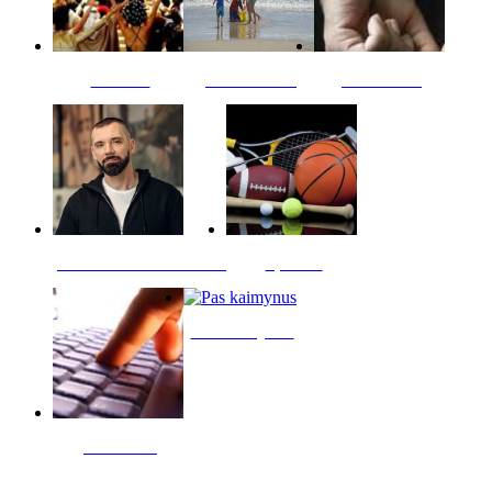
Kultūra
Jūros vaikai
Kriminalai
PT redaktoriaus skiltis
Sportas
Pas kaimynus
Skelbimai