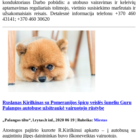
konduktoriaus Darbo pobūdis: a utobuso vairavimas ir keleivių
aptarnavimas reguliariais tolimojo, vietinio susisiekimo maršrutais ir
užsakomaisiais reisais. Detalesnė informacija telefonu +370 460
43141; +370 460 30620
Ruslanas Kirilkinas su Pomeranijos špicų veislės šuneliu Guru
Palangos autobuse užsitraukė vairuotojo rūstybę
„Palangos tilto“, l.rytas.lt inf., 2020 06 19 | Rubrika:
Miestas
Atostogos pajūrio kurorte R.Kirilkinui apkarto – į autobusą su
augintiniu įlipęs dainininkas buvo iškoneveiktas vairuotojo.