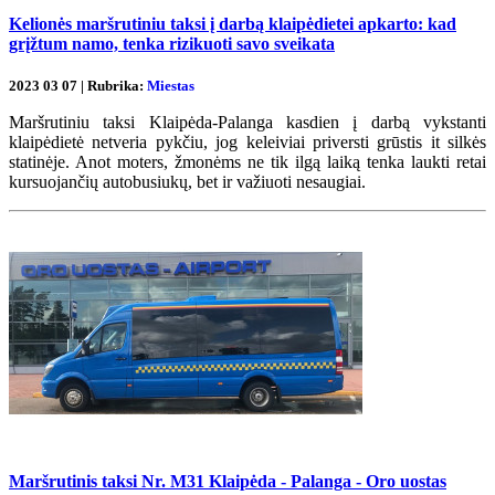
Kelionės maršrutiniu taksi į darbą klaipėdietei apkarto: kad
grįžtum namo, tenka rizikuoti savo sveikata
2023 03 07 | Rubrika:
Miestas
Maršrutiniu taksi Klaipėda-Palanga kasdien į darbą vykstanti
klaipėdietė netveria pykčiu, jog keleiviai priversti grūstis it silkės
statinėje. Anot moters, žmonėms ne tik ilgą laiką tenka laukti retai
kursuojančių autobusiukų, bet ir važiuoti nesaugiai.
Maršrutinis taksi Nr. M31 Klaipėda - Palanga - Oro uostas