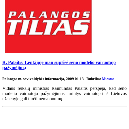
R. Palaitis: Lenkijoje man suplėšė seno modelio vairuotojo
pažymėjimą
Palangos m. savivaldybės informacija, 2009 01 13 | Rubrika:
Miestas
Vidaus reikalų ministras Raimundas Palaitis perspėja, kad seno
modelio vairuotojo pažymėjimus turintys vairuotojai iš Lietuvos
užsienyje gali turėti nemalonumų.
Renginių kalendorius