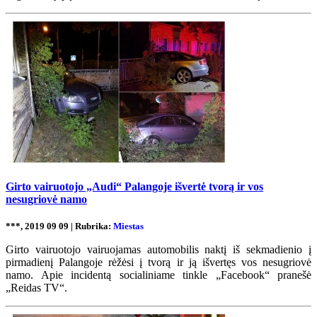
Girto vairuotojo „Audi“ Palangoje išvertė tvorą ir vos
nesugriovė namo
***, 2019 09 09 | Rubrika:
Miestas
Girto vairuotojo vairuojamas automobilis naktį iš sekmadienio į
pirmadienį Palangoje rėžėsi į tvorą ir ją išvertęs vos nesugriovė
namo. Apie incidentą socialiniame tinkle „Facebook“ pranešė
„Reidas TV“.