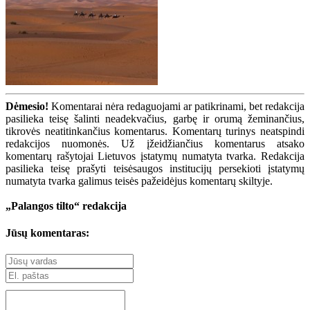
Dėmesio!
Komentarai nėra redaguojami ar patikrinami, bet redakcija
pasilieka teisę šalinti neadekvačius, garbę ir orumą žeminančius,
tikrovės neatitinkančius komentarus. Komentarų turinys neatspindi
redakcijos nuomonės. Už įžeidžiančius komentarus atsako
komentarų rašytojai Lietuvos įstatymų numatyta tvarka. Redakcija
pasilieka teisę prašyti teisėsaugos institucijų persekioti įstatymų
numatyta tvarka galimus teisės pažeidėjus komentarų skiltyje.
„Palangos tilto“ redakcija
Jūsų komentaras: