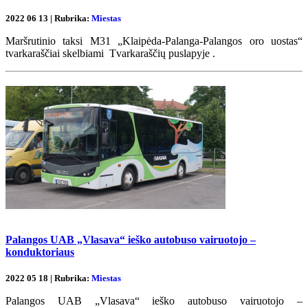
2022 06 13 | Rubrika:
Miestas
Maršrutinio taksi M31 „Klaipėda-Palanga-Palangos oro uostas“
tvarkaraščiai skelbiami Tvarkaraščių puslapyje .
Palangos UAB „Vlasava“ ieško autobuso vairuotojo –
konduktoriaus
2022 05 18 | Rubrika:
Miestas
Palangos UAB „Vlasava“ ieško autobuso vairuotojo –