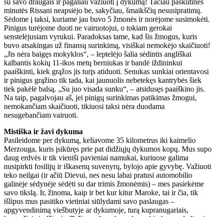
su savo draugais ir pagaliau važiuoti į dykumą! Tačiau paskutinės
minutės Rissani neapsiėjo be, sakyčiau, šmaikščių nesusipratimų.
Sėdome į taksi, kuriame jau buvo 5 žmonės ir norėjome susimokėti.
Pinigus turėjome duoti ne vairuotojui, o tokiam gerokai
senstelėjusiam vyrukui. Paradoksas tame, kad šis žmogus, kuris
buvo atsakingas už finansų surinkimą, visiškai nemokėjo skaičiuoti!
„Jis nėra baigęs mokyklos“, – leptelėjo šalia sėdintis angliškai
kalbantis kokių 11-ikos metų berniukas ir bandė iždininkui
paaiškinti, kiek grąžos jis turįs atiduoti. Senukas sunkiai orientavosi
ir pinigus grąžino tik tada, kai jaunuolis nebetekęs kantrybės šiek
tiek pakėlė balsą. „Su juo visada sunku“, – atsidusęs paaiškino jis.
Na taip, pagalvojau aš, jei pinigų surinkimas patikimas žmogui,
nemokančiam skaičiuoti, tikiuosi taksi nėra duodama
nesugebančiam vairuoti.
Mistiška ir žavi dykuma
Pasileidome per dykumą, keliavome 35 kilometrus iki kaimelio
Merzouga, kuris įsikūręs prie pat didžiųjų dykumos kopų. Mus supo
daug erdvės ir tik vieniši pavieniai namukai, kuriuose galima
nusipirkti fosilijų ir iškasenų suvenyrų, bylojo apie gyvybę. Važiuoti
teko neilgai (ir ačiū Dievui, nes nesu labai pratusi automobilio
galinėje sėdynėje sėdėti su dar trimis žmonėmis) – mes pasiekėme
savo tikslą. Ir, žinoma, kaip ir bet kur kitur Maroke, tai ir čia, tik
išlipus mus pasitiko vietiniai siūlydami savo paslaugas –
apgyvendinimą viešbutyje ar dykumoje, turą kupranugariais,