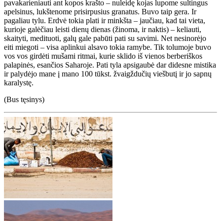
pavakarieniauti ant kopos krašto – nuleidę kojas lupome sultingus
apelsinus, lukštenome prisirpusius granatus. Buvo taip gera. Ir
pagaliau tylu. Erdvė tokia plati ir minkšta – jaučiau, kad tai vieta,
kurioje galėčiau leisti dienų dienas (žinoma, ir naktis) – keliauti,
skaityti, medituoti, galų gale pabūti pati su savimi. Net nesinorėjo
eiti miegoti – visa aplinkui alsavo tokia ramybe. Tik tolumoje buvo
vos vos girdėti mušami ritmai, kurie sklido iš vienos berberiškos
palapinės, esančios Saharoje. Pati tyla apsigaubė dar didesne mistika
ir palydėjo mane į mano 100 tūkst. žvaigždučių viešbutį ir jo sapnų
karalystę.
(Bus tęsinys)