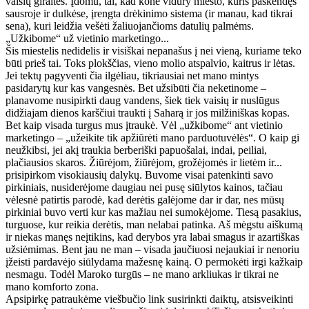
vaisių giraitės. Įdomu, tai, kad kone vidury miesto, kuris paskendęs
sausroje ir dulkėse, įrengta drėkinimo sistema (ir manau, kad tikrai
sena), kuri leidžia vešėti žaliuojančioms datulių palmėms.
„Užkibome“ už vietinio marketingo...
Šis miestelis nedidelis ir visiškai nepanašus į nei vieną, kuriame teko
būti prieš tai. Toks plokščias, vieno molio atspalvio, kaitrus ir lėtas.
Jei tektų pagyventi čia ilgėliau, tikriausiai net mano mintys
pasidarytų kur kas vangesnės. Bet užsibūti čia neketinome –
planavome nusipirkti daug vandens, šiek tiek vaisių ir nuslūgus
didžiajam dienos karščiui traukti į Saharą ir jos milžiniškas kopas.
Bet kaip visada turgus mus įtraukė. Vėl „užkibome“ ant vietinio
marketingo – „užeikite tik apžiūrėti mano parduotuvėlės“. O kaip gi
neužkibsi, jei akį traukia berberiški papuošalai, indai, peiliai,
plačiausios skaros. Žiūrėjom, žiūrėjom, grožėjomės ir lietėm ir...
prisipirkom visokiausių dalykų. Buvome visai patenkinti savo
pirkiniais, nusiderėjome daugiau nei pusę siūlytos kainos, tačiau
vėlesnė patirtis parodė, kad derėtis galėjome dar ir dar, nes mūsų
pirkiniai buvo verti kur kas mažiau nei sumokėjome. Tiesą pasakius,
turguose, kur reikia derėtis, man nelabai patinka. Aš mėgstu aiškumą
ir niekas manęs neįtikins, kad derybos yra labai smagus ir azartiškas
užsiėmimas. Bent jau ne man – visada jaučiuosi nejaukiai ir nenoriu
įžeisti pardavėjo siūlydama mažesnę kainą. O permokėti irgi kažkaip
nesmagu. Todėl Maroko turgūs – ne mano arkliukas ir tikrai ne
mano komforto zona.
Apsipirkę patraukėme viešbučio link susirinkti daiktų, atsisveikinti