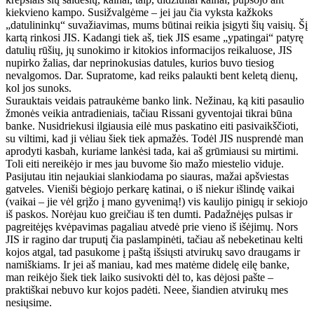
kiekvieno kampo. Susižvalgėme – jei jau čia vyksta kažkoks
„datulininkų“ suvažiavimas, mums būtinai reikia įsigyti šių vaisių. Šį
kartą rinkosi JIS. Kadangi tiek aš, tiek JIS esame „ypatingai“ patyrę
datulių rūšių, jų sunokimo ir kitokios informacijos reikaluose, JIS
nupirko žalias, dar neprinokusias datules, kurios buvo tiesiog
nevalgomos. Dar. Supratome, kad reiks palaukti bent keletą dienų,
kol jos sunoks.
Surauktais veidais patraukėme banko link. Nežinau, ką kiti pasaulio
žmonės veikia antradieniais, tačiau Rissani gyventojai tikrai būna
banke. Nusidriekusi ilgiausia eilė mus paskatino eiti pasivaikščioti,
su viltimi, kad ji vėliau šiek tiek apmažės. Todėl JIS nusprendė man
aprodyti kasbah, kuriame lankėsi tada, kai aš grūmiausi su mirtimi.
Toli eiti nereikėjo ir mes jau buvome šio mažo miestelio viduje.
Pasijutau itin nejaukiai slankiodama po siauras, mažai apšviestas
gatveles. Vieniši bėgiojo perkarę katinai, o iš niekur išlindę vaikai
(vaikai – jie vėl grįžo į mano gyvenimą!) vis kaulijo pinigų ir sekiojo
iš paskos. Norėjau kuo greičiau iš ten dumti. Padažnėjęs pulsas ir
pagreitėjęs kvėpavimas pagaliau atvedė prie vieno iš išėjimų. Nors
JIS ir ragino dar truputį čia paslampinėti, tačiau aš nebeketinau kelti
kojos atgal, tad pasukome į paštą išsiųsti atvirukų savo draugams ir
namiškiams. Ir jei aš maniau, kad mes matėme didelę eilę banke,
man reikėjo šiek tiek laiko susivokti dėl to, kas dėjosi pašte –
praktiškai nebuvo kur kojos padėti. Neee, šiandien atvirukų mes
nesiųsime.