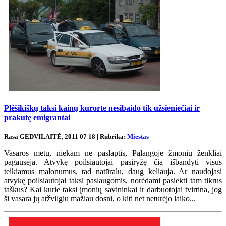
Plėšikiškų taksi kainų kurorte nesibaido tik užsieniečiai ir
prakutę emigrantai
Rasa GEDVILAITĖ, 2011 07 18 | Rubrika:
Miestas
Vasaros metu, niekam ne paslaptis, Palangoje žmonių ženkliai
pagausėja. Atvykę poilsiautojai pasiryžę čia išbandyti visus
teikiamus malonumus, tad natūralu, daug keliauja. Ar naudojasi
atvykę poilsiautojai taksi paslaugomis, norėdami pasiekti tam tikrus
taškus? Kai kurie taksi įmonių savininkai ir darbuotojai tvirtina, jog
ši vasara jų atžvilgiu mažiau dosni, o kiti net neturėjo laiko...