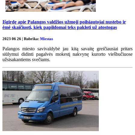
Išgirdę apie Palangos valdžios užmojį poilsiautojai nustebo ir
ėmė skaičiuoti, kiek papildomai teks pakloti už atostogas
2023 06 26 | Rubrika:
Miestas
Palangos miesto savivaldybė jau kitą savaitę greičiausiai pritars
siūlymui didinti pagalvės mokestį nakvynę kurorto viešbučiuose
užsisakantiems svečiams.