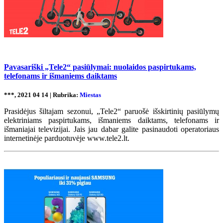
Pavasariški „Tele2“ pasiūlymai: nuolaidos paspirtukams,
telefonams ir išmaniems daiktams
***, 2021 04 14 | Rubrika:
Miestas
Prasidėjus šiltajam sezonui, „Tele2“ paruošė išskirtinių pasiūlymų
elektriniams paspirtukams, išmaniems daiktams, telefonams ir
išmaniajai televizijai. Jais jau dabar galite pasinaudoti operatoriaus
internetinėje parduotuvėje www.tele2.lt.