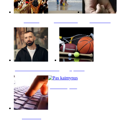
Kultūra
Jūros vaikai
Kriminalai
PT redaktoriaus skiltis
Sportas
Pas kaimynus
Skelbimai