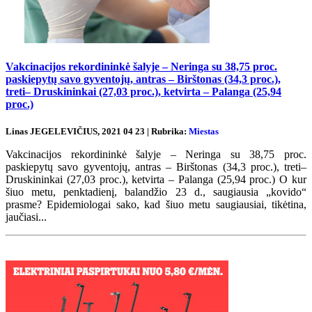
Vakcinacijos rekordininkė šalyje – Neringa su 38,75 proc.
paskiepytų savo gyventojų, antras – Birštonas (34,3 proc.),
treti– Druskininkai (27,03 proc.), ketvirta – Palanga (25,94
proc.)
Linas JEGELEVIČIUS, 2021 04 23 | Rubrika:
Miestas
Vakcinacijos rekordininkė šalyje – Neringa su 38,75 proc.
paskiepytų savo gyventojų, antras – Birštonas (34,3 proc.), treti–
Druskininkai (27,03 proc.), ketvirta – Palanga (25,94 proc.) O kur
šiuo metu, penktadienį, balandžio 23 d., saugiausia „kovido“
prasme? Epidemiologai sako, kad šiuo metu saugiausiai, tikėtina,
jaučiasi...