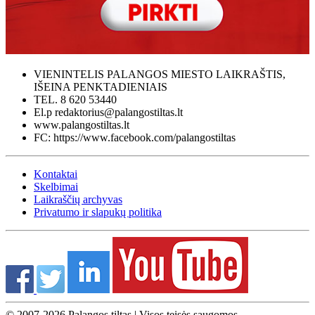
VIENINTELIS PALANGOS MIESTO LAIKRAŠTIS,
IŠEINA PENKTADIENIAIS
TEL. 8 620 53440
El.p redaktorius@palangostiltas.lt
www.palangostiltas.lt
FC: https://www.facebook.com/palangostiltas
Kontaktai
Skelbimai
Laikraščių archyvas
Privatumo ir slapukų politika
© 2007-2026 Palangos tiltas | Visos teisės saugomos