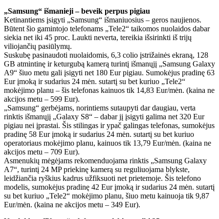
„Samsung“ išmanieji – beveik perpus pigiau
Ketinantiems įsigyti „Samsung“ išmaniuosius – geros naujienos.
Būtent šio gamintojo telefonams „Tele2“ taikomos nuolaidos dabar
siekia net iki 45 proc. Laukti neverta, tereikia išsirinkti iš trijų
viliojančių pasiūlymų.
Suskubę pasinaudoti nuolaidomis, 6,3 colio įstrižainės ekraną, 128
GB atmintinę ir keturgubą kamerą turintį išmanųjį „Samsung Galaxy
A9“ šiuo metu gali įsigyti net 180 Eur pigiau. Sumokėjus pradinę 63
Eur įmoką ir sudarius 24 mėn. sutartį su bet kuriuo „Tele2“
mokėjimo planu – šis telefonas kainuos tik 14,83 Eur/mėn. (kaina ne
akcijos metu – 599 Eur).
„Samsung“ gerbėjams, norintiems sutaupyti dar daugiau, verta
rinktis išmanųjį „Galaxy S8“ – dabar jį įsigyti galima net 320 Eur
pigiau nei įprastai. Šis stilingas ir ypač galingas telefonas, sumokėjus
pradinę 58 Eur įmoką ir sudarius 24 mėn. sutartį su bet kuriuo
operatoriaus mokėjimo planu, kainuos tik 13,79 Eur/mėn. (kaina ne
akcijos metu – 709 Eur).
Asmenukių mėgėjams rekomenduojama rinktis „Samsung Galaxy
A7“, turintį 24 MP priekinę kamerą su reguliuojama blykste,
leidžiančia ryškius kadrus užfiksuoti net prietemoje. Šis telefono
modelis, sumokėjus pradinę 42 Eur įmoką ir sudarius 24 mėn. sutartį
su bet kuriuo „Tele2“ mokėjimo planu, šiuo metu kainuoja tik 9,87
Eur/mėn. (kaina ne akcijos metu – 349 Eur).