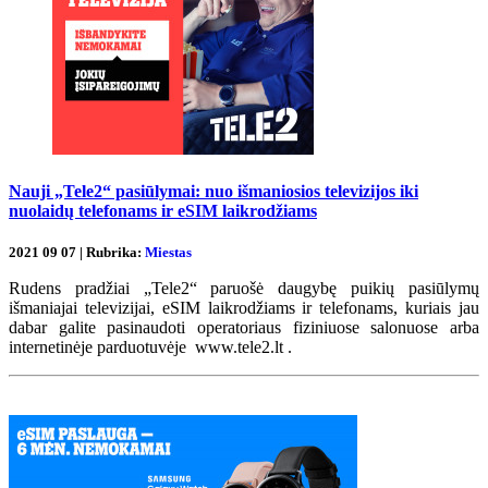
Nauji „Tele2“ pasiūlymai: nuo išmaniosios televizijos iki
nuolaidų telefonams ir eSIM laikrodžiams
2021 09 07 | Rubrika:
Miestas
Rudens pradžiai „Tele2“ paruošė daugybę puikių pasiūlymų
išmaniajai televizijai, eSIM laikrodžiams ir telefonams, kuriais jau
dabar galite pasinaudoti operatoriaus fiziniuose salonuose arba
internetinėje parduotuvėje www.tele2.lt .