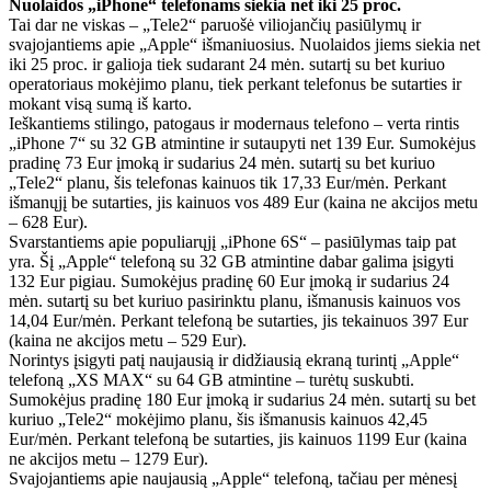
Nuolaidos „iPhone“ telefonams siekia net iki 25 proc.
Tai dar ne viskas – „Tele2“ paruošė viliojančių pasiūlymų ir
svajojantiems apie „Apple“ išmaniuosius. Nuolaidos jiems siekia net
iki 25 proc. ir galioja tiek sudarant 24 mėn. sutartį su bet kuriuo
operatoriaus mokėjimo planu, tiek perkant telefonus be sutarties ir
mokant visą sumą iš karto.
Ieškantiems stilingo, patogaus ir modernaus telefono – verta rintis
„iPhone 7“ su 32 GB atmintine ir sutaupyti net 139 Eur. Sumokėjus
pradinę 73 Eur įmoką ir sudarius 24 mėn. sutartį su bet kuriuo
„Tele2“ planu, šis telefonas kainuos tik 17,33 Eur/mėn. Perkant
išmanųjį be sutarties, jis kainuos vos 489 Eur (kaina ne akcijos metu
– 628 Eur).
Svarstantiems apie populiarųjį „iPhone 6S“ – pasiūlymas taip pat
yra. Šį „Apple“ telefoną su 32 GB atmintine dabar galima įsigyti
132 Eur pigiau. Sumokėjus pradinę 60 Eur įmoką ir sudarius 24
mėn. sutartį su bet kuriuo pasirinktu planu, išmanusis kainuos vos
14,04 Eur/mėn. Perkant telefoną be sutarties, jis tekainuos 397 Eur
(kaina ne akcijos metu – 529 Eur).
Norintys įsigyti patį naujausią ir didžiausią ekraną turintį „Apple“
telefoną „XS MAX“ su 64 GB atmintine – turėtų suskubti.
Sumokėjus pradinę 180 Eur įmoką ir sudarius 24 mėn. sutartį su bet
kuriuo „Tele2“ mokėjimo planu, šis išmanusis kainuos 42,45
Eur/mėn. Perkant telefoną be sutarties, jis kainuos 1199 Eur (kaina
ne akcijos metu – 1279 Eur).
Svajojantiems apie naujausią „Apple“ telefoną, tačiau per mėnesį