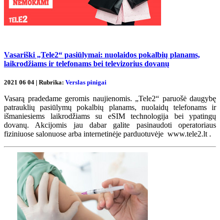
Vasariški „Tele2“ pasiūlymai: nuolaidos pokalbių planams,
laikrodžiams ir telefonams bei televizorius dovanų
2021 06 04 | Rubrika:
Verslas pinigai
Vasarą pradedame geromis naujienomis. „Tele2“ paruošė daugybę
patrauklių pasiūlymų pokalbių planams, nuolaidų telefonams ir
išmaniesiems laikrodžiams su eSIM technologija bei ypatingų
dovanų. Akcijomis jau dabar galite pasinaudoti operatoriaus
fiziniuose salonuose arba internetinėje parduotuvėje www.tele2.lt .