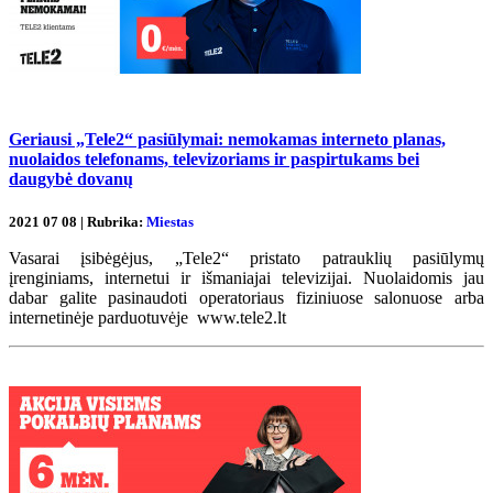
Geriausi „Tele2“ pasiūlymai: nemokamas interneto planas,
nuolaidos telefonams, televizoriams ir paspirtukams bei
daugybė dovanų
2021 07 08 | Rubrika:
Miestas
Vasarai įsibėgėjus, „Tele2“ pristato patrauklių pasiūlymų
įrenginiams, internetui ir išmaniajai televizijai. Nuolaidomis jau
dabar galite pasinaudoti operatoriaus fiziniuose salonuose arba
internetinėje parduotuvėje www.tele2.lt