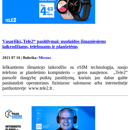
Vasariški„Tele2“ pasiūlymai: nuolaidos išmaniesiems
laikrodžiams, telefonams ir planšetėms
2021 07 16 | Rubrika:
Miestas
Ieškantiems išmaniojo laikrodžio su eSIM technologija, naujo
telefono ar planšetinio kompiuterio – geros naujienos. „Tele2“
paruošė daugybę puikių pasiūlymų, kuriais jau dabar galite
pasinaudoti operatoriaus fiziniuose salonuose arba internetinėje
parduotuvėje www.tele2.lt .