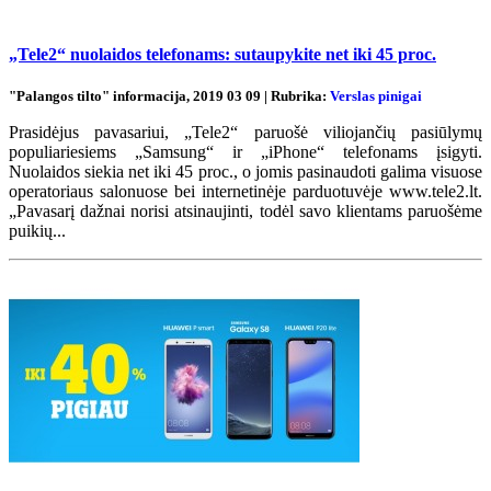
„Tele2“ nuolaidos telefonams: sutaupykite net iki 45 proc.
"Palangos tilto" informacija, 2019 03 09 | Rubrika:
Verslas pinigai
Prasidėjus pavasariui, „Tele2“ paruošė viliojančių pasiūlymų
populiariesiems „Samsung“ ir „iPhone“ telefonams įsigyti.
Nuolaidos siekia net iki 45 proc., o jomis pasinaudoti galima visuose
operatoriaus salonuose bei internetinėje parduotuvėje www.tele2.lt.
„Pavasarį dažnai norisi atsinaujinti, todėl savo klientams paruošėme
puikių...