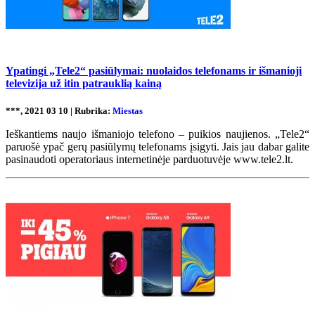
Ypatingi „Tele2“ pasiūlymai: nuolaidos telefonams ir išmanioji
televizija už itin patrauklią kainą
***, 2021 03 10 | Rubrika:
Miestas
Ieškantiems naujo išmaniojo telefono – puikios naujienos. „Tele2“
paruošė ypač gerų pasiūlymų telefonams įsigyti. Jais jau dabar galite
pasinaudoti operatoriaus internetinėje parduotuvėje www.tele2.lt.