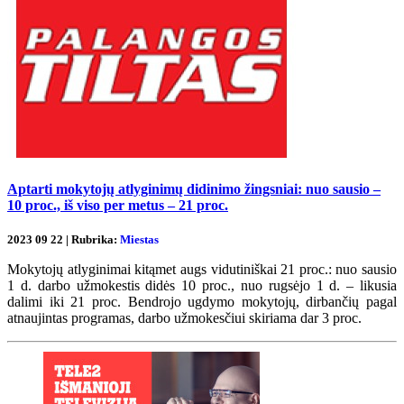
Aptarti mokytojų atlyginimų didinimo žingsniai: nuo sausio –
10 proc., iš viso per metus – 21 proc.
2023 09 22 | Rubrika:
Miestas
Mokytojų atlyginimai kitąmet augs vidutiniškai 21 proc.: nuo sausio
1 d. darbo užmokestis didės 10 proc., nuo rugsėjo 1 d. – likusia
dalimi iki 21 proc. Bendrojo ugdymo mokytojų, dirbančių pagal
atnaujintas programas, darbo užmokesčiui skiriama dar 3 proc.