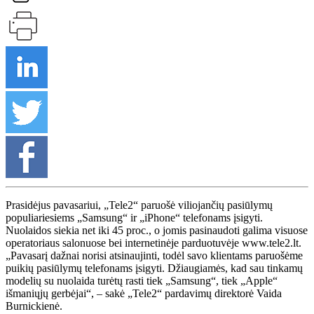
Prasidėjus pavasariui, „Tele2“ paruošė viliojančių pasiūlymų
populiariesiems „Samsung“ ir „iPhone“ telefonams įsigyti.
Nuolaidos siekia net iki 45 proc., o jomis pasinaudoti galima visuose
operatoriaus salonuose bei internetinėje parduotuvėje www.tele2.lt.
„Pavasarį dažnai norisi atsinaujinti, todėl savo klientams paruošėme
puikių pasiūlymų telefonams įsigyti. Džiaugiamės, kad sau tinkamų
modelių su nuolaida turėtų rasti tiek „Samsung“, tiek „Apple“
išmaniųjų gerbėjai“, – sakė „Tele2“ pardavimų direktorė Vaida
Burnickienė.