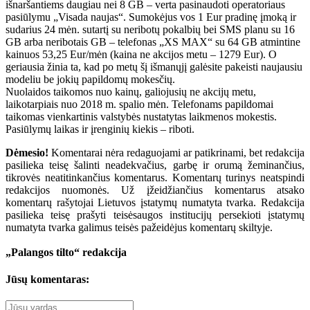
išnaršantiems daugiau nei 8 GB – verta pasinaudoti operatoriaus
pasiūlymu „Visada naujas“. Sumokėjus vos 1 Eur pradinę įmoką ir
sudarius 24 mėn. sutartį su neribotų pokalbių bei SMS planu su 16
GB arba neribotais GB – telefonas „XS MAX“ su 64 GB atmintine
kainuos 53,25 Eur/mėn (kaina ne akcijos metu – 1279 Eur). O
geriausia žinia ta, kad po metų šį išmanųjį galėsite pakeisti naujausiu
modeliu be jokių papildomų mokesčių.
Nuolaidos taikomos nuo kainų, galiojusių ne akcijų metu,
laikotarpiais nuo 2018 m. spalio mėn. Telefonams papildomai
taikomas vienkartinis valstybės nustatytas laikmenos mokestis.
Pasiūlymų laikas ir įrenginių kiekis – riboti.
Dėmesio!
Komentarai nėra redaguojami ar patikrinami, bet redakcija
pasilieka teisę šalinti neadekvačius, garbę ir orumą žeminančius,
tikrovės neatitinkančius komentarus. Komentarų turinys neatspindi
redakcijos nuomonės. Už įžeidžiančius komentarus atsako
komentarų rašytojai Lietuvos įstatymų numatyta tvarka. Redakcija
pasilieka teisę prašyti teisėsaugos institucijų persekioti įstatymų
numatyta tvarka galimus teisės pažeidėjus komentarų skiltyje.
„Palangos tilto“ redakcija
Jūsų komentaras: