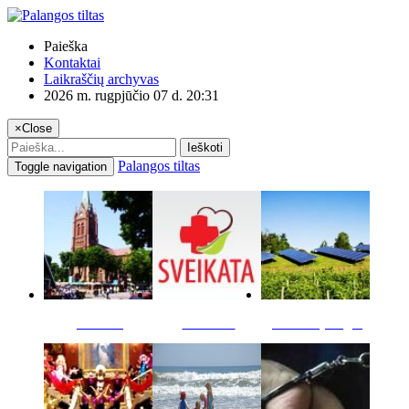
Paieška
Kontaktai
Laikraščių archyvas
2026 m. rugpjūčio 07 d. 20:31
×
Close
Ieškoti
Palangos tiltas
Toggle navigation
Miestas
Sveikata
Verslas pinigai