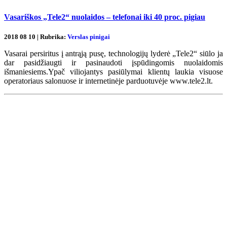
Vasariškos „Tele2“ nuolaidos – telefonai iki 40 proc. pigiau
2018 08 10 | Rubrika:
Verslas pinigai
Vasarai persiritus į antrąją pusę, technologijų lyderė „Tele2“ siūlo ja
dar pasidžiaugti ir pasinaudoti įspūdingomis nuolaidomis
išmaniesiems.Ypač viliojantys pasiūlymai klientų laukia visuose
operatoriaus salonuose ir internetinėje parduotuvėje www.tele2.lt.
Renginių kalendorius